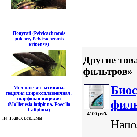
Попугай (Pelvicachromis
pulcher, Pelvicachromis
kribensis)
Другие тов
фильтров»
Биос
Моллинезия латипина,
пецилия широкоплавничная,
шарфовая пицилия
филь
(Mollienesia latipinna, Poecilia
Latipinna)
4100 руб.
на правах рекламы:
Напо