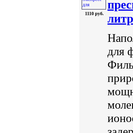
прес
1110 руб.
лит
Напо
для 
Филь
прир
мощн
моле
ионо
заде