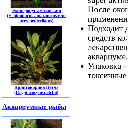
После око
Эхинодорус амазонский
(Echinodorus amazonicus или
применени
brevipedicellatus)
Подходит 
средств ко
лекарствен
аквариуме
Упаковка 
токсичные
Криптокорина Пётча
(Cryptocoryne petchii)
Аквариумные рыбы