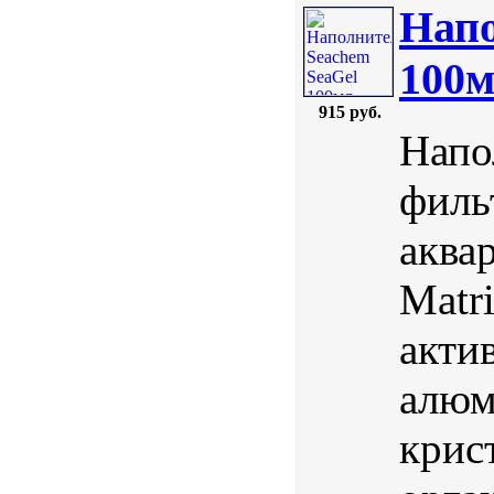
Напо
100
915 руб.
Напо
филь
аква
Matr
акти
алюм
крис