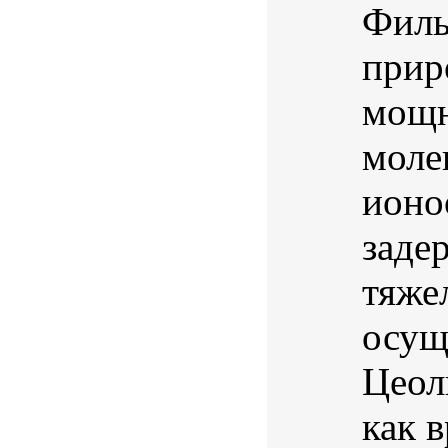
Филь
прир
мощн
моле
ионо
заде
тяже
осущ
Цеол
как в