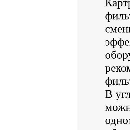
Карт
филь
смен
эффе
обор
реко
филь
В уг
можн
одно