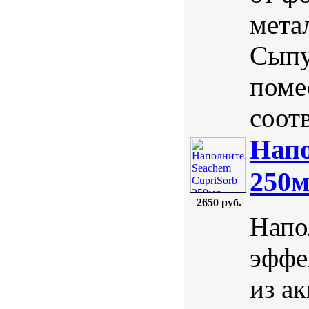
мета
Сыпу
поме
соотв
Напо
250
2650 руб.
Напо
эффе
из а