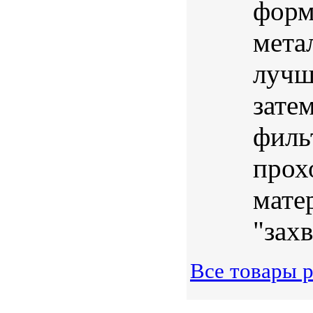
форм
мета
лучш
зате
филь
прох
мате
"захв
Все товары р