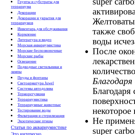
super carb
Грунты и субстраты для
террариума
активирова
Декорации
Декорации и укрытия для
Желтоваты
террариумов
также сво
Инвентарь для обслуживания
Кормление
воды исчез
Литература и видео
Морская аквариумистика
После око
Морские беспозвоночные
Морские рыбы
лекарстве
Освещение
Подводные светильники и
количеств
лампы
Пруды и фонтаны
Благодаря 
Светоарматура Juwel
Благодаря 
Системы автодолива
Терморегуляция
поверхност
Террариумистика
Террариумные животные
некоторое
Тестирование воды
Фильтрация и стерилизация
Не примен
Экзотические птицы
Статьи по аквариумистике
super carb
Это интересно...