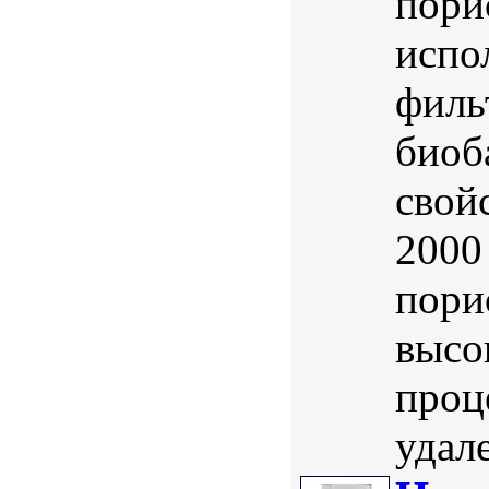
пори
испо
филь
биоб
свой
2000
пори
высо
проце
удал