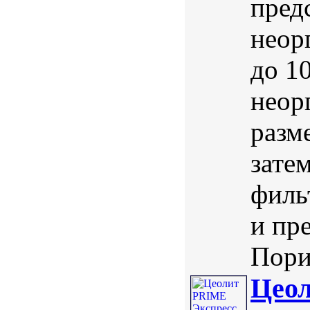
пред
неор
до 1
неор
разм
зате
филь
и пр
Порис
Цеол