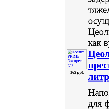
тяже
осущ
Цеол
как в
Цеол
прес
365 руб.
лит
Напо
для 