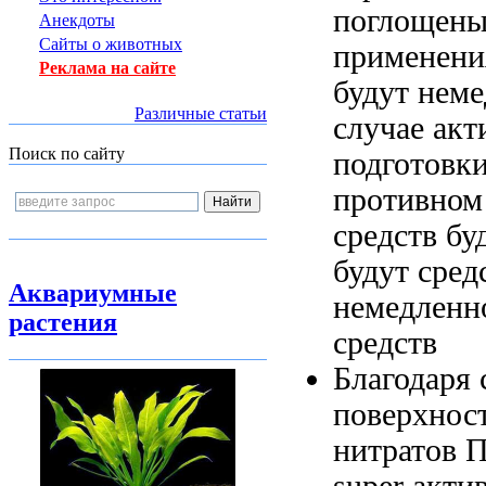
поглощены
Анекдоты
Сайты о животных
применени
Реклама на сайте
будут нем
Различные статьи
случае ак
Поиск по сайту
подготовк
противно
средств бу
будут
сред
Аквариумные
немедленн
растения
средств
Благодаря
поверхнос
нитратов 
super
акти