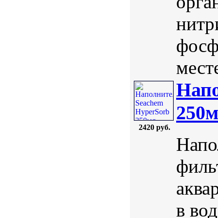
орга
нитр
фосф
мест
Напо
250
2420 руб.
Напо
филь
аква
в во