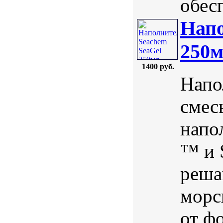
обес
Напо
250
1400 руб.
Напо
смес
напо
™ и 
реша
морс
от ф