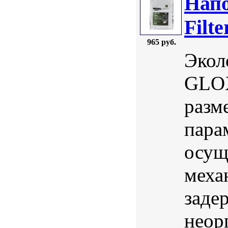
Нап
Filt
965 руб.
Экол
GLOX
разм
пара
осущ
меха
заде
неор