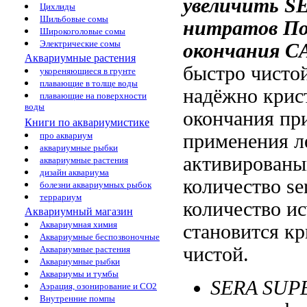
увеличить
SE
Цихлиды
Шильбовые сомы
нитратов По
Широкоголовые сомы
Электрические сомы
окончания
C
Аквариумные растения
быстро
чистой
укореняющиеся в грунте
плавающие в толще воды
надёжно
крис
плавающие на поверхности
воды
окончания пр
Книги по аквариумистике
применения л
про аквариум
аквариумные рыбки
активированы
аквариумные растения
дизайн аквариума
количество se
болезни аквариумных рыбок
террариум
количество
ис
Аквариумный магазин
Аквариумная химия
становится к
Аквариумные беспозвоночные
чистой.
Аквариумные растения
Аквариумные рыбки
Аквариумы и тумбы
SERA SUP
Аэрация, озонирование и CO2
Внутренние помпы