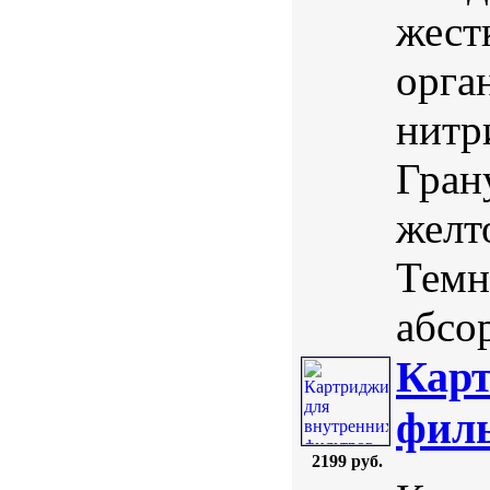
жест
орга
нитр
Гран
желт
Темн
абсо
Карт
филь
2199 руб.