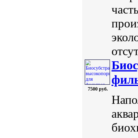
част
прои
экол
отсут
Биос
филь
7500 руб.
Напо
аква
биох