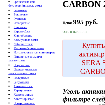
CARBON 2
Броняковые или
бокочешуйниковые сомы
Бычковые
Вьюновые
Гудиевые
995 руб.
Цена:
Иглобрюхие
Карповые
есть в наличии
Карпозубые
Клинобрюхие
Кольчужные сомы
Купить
Лабиринтовые
Мешкожаберные сомы
активи
Нотоптеровые или спиноперые
Панцирные сомы или
SERA 
каллихтовые
Пецилиевые
CARBO
Пимелодовые или
плоскоголовые сомы
Полурылые
Радужницы
Хаковые сомы
Уголь актив
Харациновые
Хелостомовые
фильтре сле
Хоботнорылые
Центропомовые