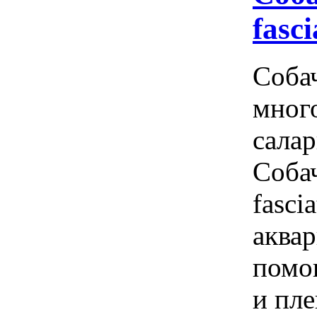
fasc
Соба
мног
салар
Собач
fasci
аква
помо
и пл