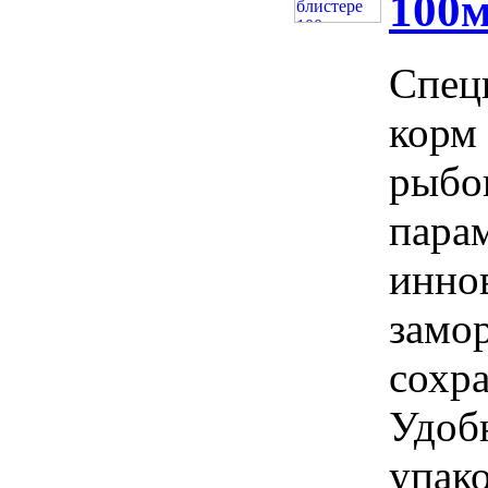
100м
Спец
корм 
рыбок
пара
инно
замо
сохра
Удоб
упако