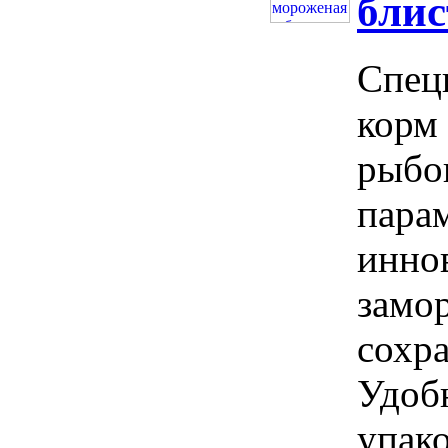
блис
Спец
корм 
рыбо
пара
инно
замо
сохра
Удоб
упако