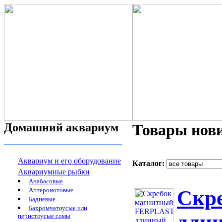
Домашний аквариум
Товары нов
Аквариум и его оборудование
Каталог:
Аквариумные рыбки
Анабасовые
Аптеронотовые
Скр
Бадиевые
Бахромчатоусые или
перистоусые сомы