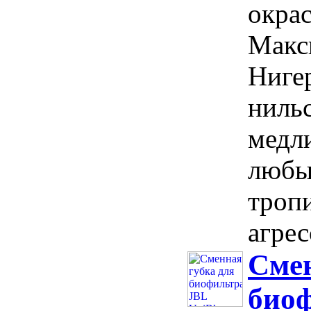
окра
Макси
Ниге
ниль
медли
любы
троп
агрес
Смен
биоф