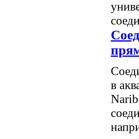
униве
соеди
Соед
прям
Соед
в ак
Nari
соеди
напр