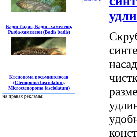
синт
удл
Бадис бадис, Бадис–хамелеон,
Рыба-хамелеон (Badis badis)
Скру
синт
насад
чист
Ктенопома восьмиполосая
(Ctenopoma fasciolatum,
разме
Microctenopoma fasciolatum)
на правах рекламы:
удли
удоб
конст