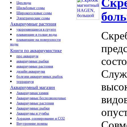
Скр
Цихлиды
Шильбовые сомы
бол
Широкоголовые сомы
Электрические сомы
Аквариумные растения
укореняющиеся в грунте
Скре
плавающие в толще воды
плавающие на поверхности
воды
предс
Книги по аквариумистике
про аквариум
состо
аквариумные рыбки
аквариумные растения
Служи
дизайн аквариума
болезни аквариумных рыбок
террариум
высок
Аквариумный магазин
Аквариумная химия
видов
Аквариумные беспозвоночные
Аквариумные растения
Аквариумные рыбки
опуст
Аквариумы и тумбы
Аэрация, озонирование и CO2
Совм
Внутренние помпы