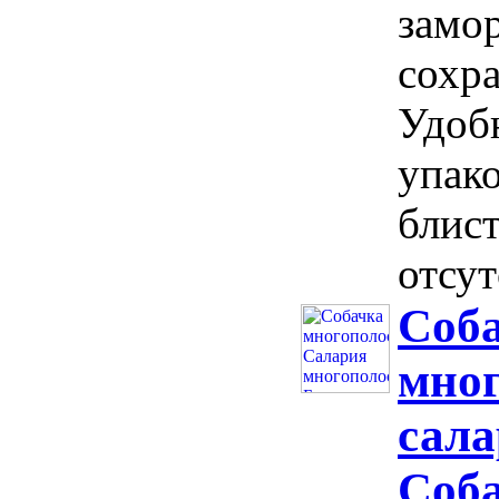
замо
сохра
Удоб
упако
блис
отсут
Соба
мно
сала
Соба