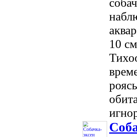
собач
наблю
аква
10 см
Тихо
врем
роясь
обит
игнор
Соба