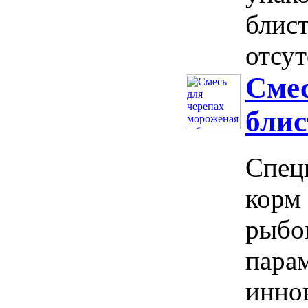
блис
отсут
Смес
блис
Спец
корм 
рыбо
пара
инно