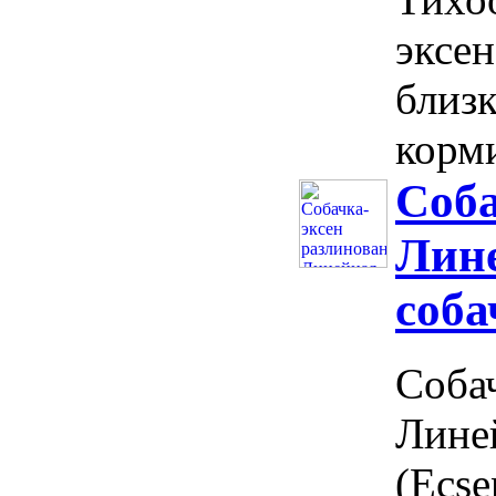
эксен
близ
корми
Соба
Лине
соба
Собач
Линей
(Ecse