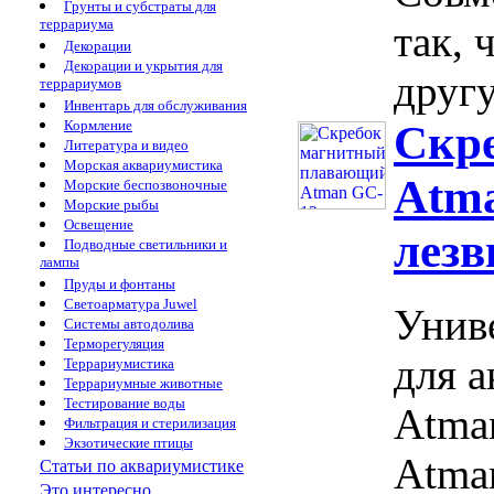
Грунты и субстраты для
террариума
так, 
Декорации
Декорации и укрытия для
другу
террариумов
Инвентарь для обслуживания
Кормление
Скр
Литература и видео
Морская аквариумистика
Atma
Морские беспозвоночные
Морские рыбы
Освещение
лезв
Подводные светильники и
лампы
Пруды и фонтаны
Светоарматура Juwel
Унив
Системы автодолива
Терморегуляция
для 
Террариумистика
Террариумные животные
Тестирование воды
Atma
Фильтрация и стерилизация
Экзотические птицы
Atman
Статьи по аквариумистике
Это интересно...