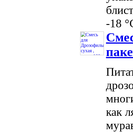
блист
-18 °
Смес
паке
Пита
дроз
мног
как 
мурав