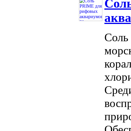
Сол
аква
Соль 
морс
кора
хлори
Сред
восп
прир
Обес