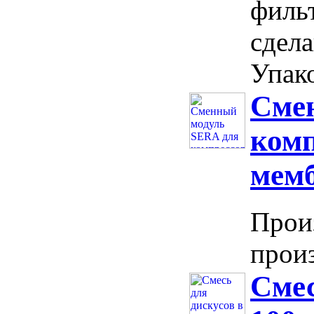
филь
сдела
Упако
Сме
комп
мем
Прои
произ
Смес