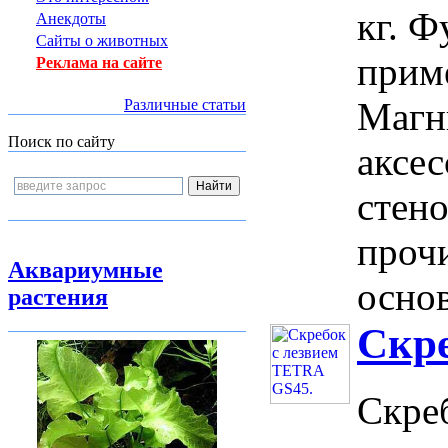
кг. 
Анекдоты
Сайты о животных
прим
Реклама на сайте
Магн
Различные статьи
Поиск по сайту
аксе
стено
проч
Аквариумные
основ
растения
Скре
Скре