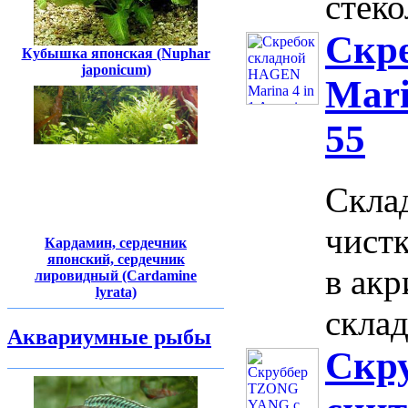
стеко
Скр
Кубышка японская (Nuphar
japonicum)
Mari
55
Скла
чистк
Кардамин, сердечник
японский, сердечник
в ак
лировидный (Cardamine
lyrata)
склад
Аквариумные рыбы
Скр