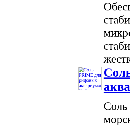
Обес
стаб
микр
стаб
жестк
Сол
аква
Соль 
морс