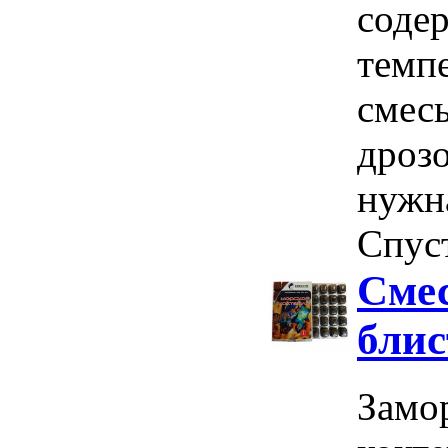
соде
темпе
смесь
дроз
нужна
Спуст
Смес
блис
Замо