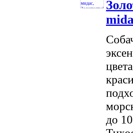
Золо
mida
Соба
эксен
цвета
краси
подх
морс
до 10
Тихо