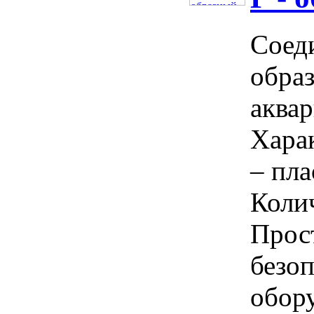
Соед
обра
аква
Хара
– пла
Колич
Прос
безо
обор