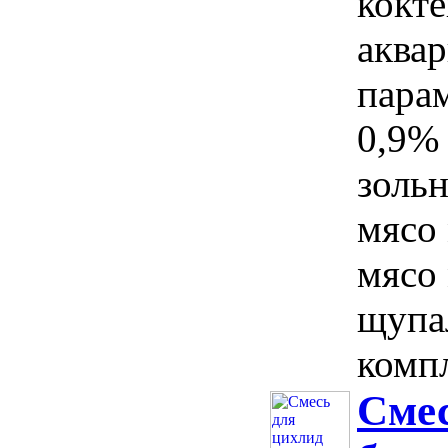
кокте
аква
пара
0,9%
золь
мясо
мясо
щупа
компл
Смес