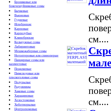
дли
Броняковые или
бокочешуйниковые сомы
Бычковые
Скре
Вьюновые
Гудиевые
Иглобрюхие
повер
Карповые
Карпозубые
см....
Клинобрюхие
Кольчужные сомы
Лабиринтовые
Скр
Мешкожаберные сомы
Нотоптеровые или спиноперые
мал
Панцирные сомы или
каллихтовые
Пецилиевые
Пимелодовые или
Скре
плоскоголовые сомы
Полурылые
Радужницы
повер
Хаковые сомы
Харациновые
см....
Хелостомовые
Хоботнорылые
Центропомовые