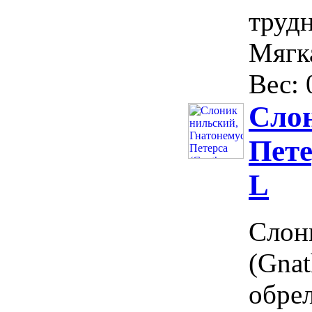
трудн
Мягка
Вес: 0
Слон
Пете
L
Слон
(Gnat
обрел