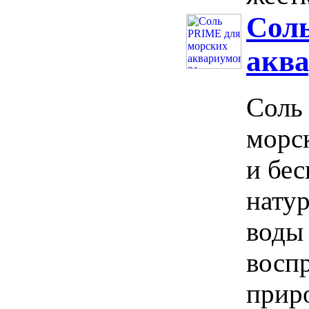
Сол
аква
Соль 
морс
и бе
натур
воды
восп
прир