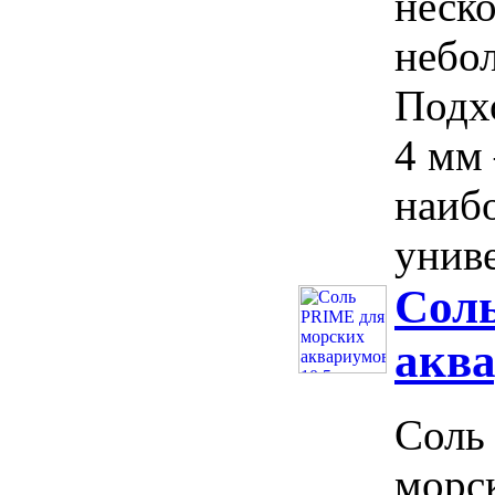
неско
небо
Подх
4 мм 
наибо
униве
Сол
аква
Соль 
морс