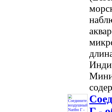
морск
наблю
аква
микр
длина
Инди
Мини
содер
Соед
Г - 