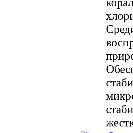
кора
хлори
Сред
восп
прир
Обес
стаб
микр
стаб
жестк