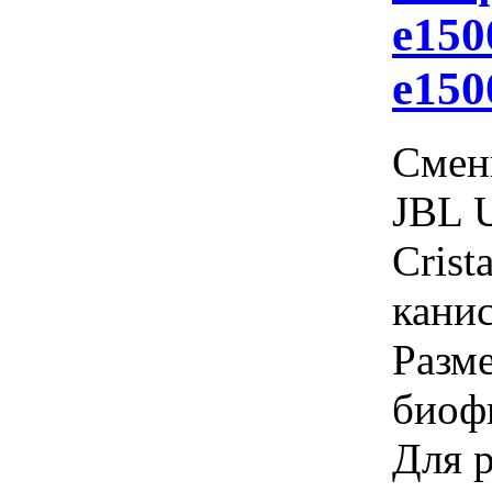
e150
е150
Смен
JBL 
Crist
кани
Разм
биоф
Для 