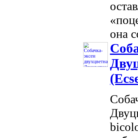
оста
«поце
она с
Соба
Двуц
(Ecs
Собач
Двуцв
bicol