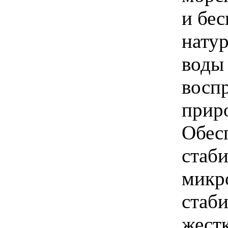
и бе
натур
воды
восп
прир
Обес
стаб
микр
стаб
жестк