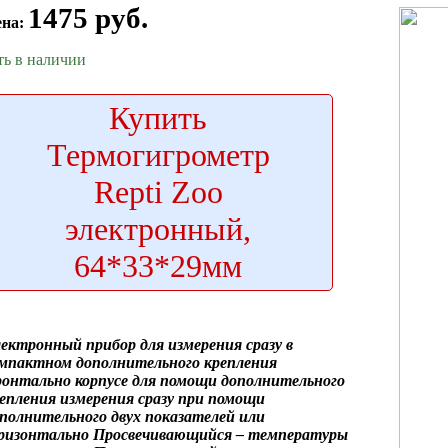
1475 руб.
ена:
ть в наличии
Купить
Термогигрометр
Repti Zoo
электронный,
64*33*29мм
лектронный прибор
для измерения сразу
в
омпактном
дополнительного крепления
ронтально
корпусе для
помощи дополнительного
епления
измерения сразу
при помощи
полнительного
двух показателей
или
ризонтально Просвечивающийся
– температуры