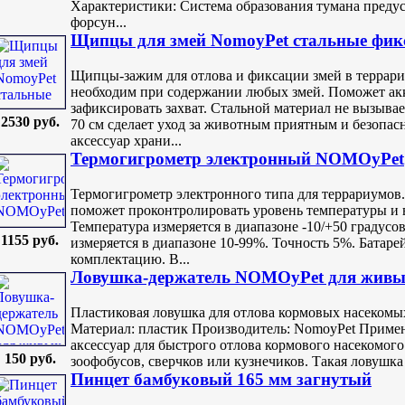
Характеристики: Система образования тумана преду
форсун...
Щипцы для змей NomoyPet стальные фикс
Щипцы-зажим для отлова и фиксации змей в террариу
необходим при содержании любых змей. Поможет ак
зафиксировать захват. Стальной материал не вызыва
2530 руб.
70 см сделает уход за животным приятным и безопа
аксессуар храни...
Термогигрометр электронный NOMOyPet
Термогигрометр электронного типа для террариумов.
поможет проконтролировать уровень температуры и 
Температура измеряется в диапазоне -10/+50 градусов
1155 руб.
измеряется в диапазоне 10-99%. Точность 5%. Батаре
комплектацию. В...
Ловушка-держатель NOMOyPet для живы
Пластиковая ловушка для отлова кормовых насекомых
Материал: пластик Производитель: NomoyPet Примен
аксессуар для быстрого отлова кормового насекомого
150 руб.
зоофобусов, сверчков или кузнечиков. Такая ловушка 
Пинцет бамбуковый 165 мм загнутый