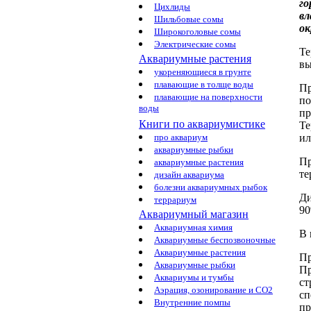
го
Цихлиды
в
Шильбовые сомы
о
Широкоголовые сомы
Электрические сомы
Те
Аквариумные растения
вы
укореняющиеся в грунте
плавающие в толще воды
Пр
плавающие на поверхности
по
воды
пр
Книги по аквариумистике
Те
и
про аквариум
аквариумные рыбки
Пр
аквариумные растения
те
дизайн аквариума
болезни аквариумных рыбок
Ди
террариум
9
Аквариумный магазин
Аквариумная химия
В 
Аквариумные беспозвоночные
Аквариумные растения
Пр
Аквариумные рыбки
Пр
Аквариумы и тумбы
с
Аэрация, озонирование и CO2
сп
Внутренние помпы
пр