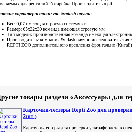
меряемых
для рептилий.
батарейка Производитель repti
раткие характеристики:
zoo &ndash научно
Вес: 0,07
имеющая строгую систему
кг
Размер: 65x32x30
команда имеющая строгую
мм
Тип модели:
производственная команда имеющая
электронн
Производитель: компания
&ndash научно исследовательская
E
REPTI ZOO
дополнительного крепления фронтально
(Китай
ругие товары раздела «Аксессуары для т
Карточки-тестеры Repti Zoo для проверк
2шт )
Карточки-тестеры для проверки ультрафиолета в спе