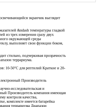
освечивающийся экранчик выглядит
оказателей &ndash температуры
гладкой
лей
из трех
измерения сразу двух
ьного
окружающей среды
теклу,
выполняет свои функции
боком,
дит стильно,
подчеркивая прозрачность
иапазон
террариума.
ов: 10-50°С
для рептилий Краткие
и 20-
электронный Производитель
аучно-исследовательская и
нный Производитель компания
имеющая
ему контроля
качества,
тке,
комплекте имеется батарейка
ования
террариума Диапазон