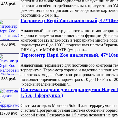
рептилий наличие ультрафиолета в излучении ламп, 
485 руб.
рептилии особенно требовательны к присутствию УФ
режиме теста вам пригодятся многоразовые карточки
расстояние 5 см и п...
Гигрометр Repti Zoo аналоговый, 47*10м
Аналоговый гигрометр для постоянного мониторинг
хорошо и надежно выполняет свои функции. Долгове
контролировать влажность в террариуме многие годы
460 руб.
параметры от 0 до 100%, подсказывая цветом "красн
DRY (сухо)/ MODERATE (умеренн...
Термометр Repti Zoo аналоговый, 47*10
Аналоговый термометр для постоянного контроля т
террариуме. Термометр хорошо и надежно выполняет
аналоговая модель будет контролировать влажность 
535 руб.
позволяет определять параметры от 0 до 110°F и от 2
"красный/зеленый/белый"...
Система осадков для террариумов Hagen
1,5 л, 1 форсунка )
Система осадков Monsoon Solo II для террариумов и 
счастья? Программируемая система обеспечит образо
13700 руб.
часовой цикл. Резервуар на 1,5 литра позволит не ду