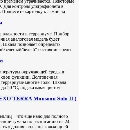
со временем утрачивается. Некоторые
. Для контроля ультрафиолета в
. Поднесите карточку к лампе на
м
а влажности в террариуме. Прибор
чная аналоговая модель будет
. Шкала позволяет определять
ый/зеленый/белый" состояние среды
мм
емпературы окружающей среды в
 свои функции. Долговечная
в террариуме многие годы. Шкала
0 до 50 °С, подсказывая цветом
 EXO TERRA Monsoon Solo II (
теплиц – что еще надо для полного
вание тумана по расписанию на 24-
мать о доливе воды несколько дней.