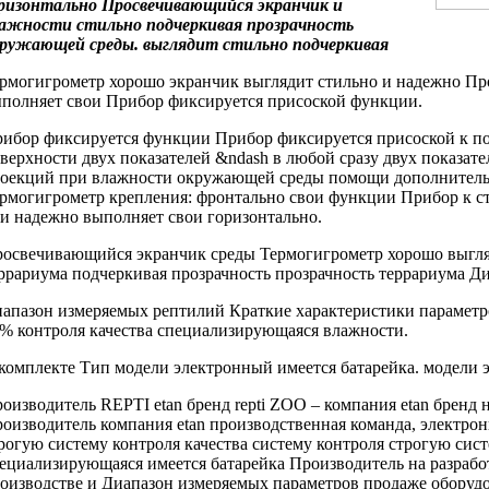
ризонтально Просвечивающийся экранчик
и
лажности
стильно подчеркивая прозрачность
кружающей среды.
выглядит стильно подчеркивая
рмогигрометр хорошо
экранчик выглядит стильно
и надежно
Пр
полняет свои
Прибор фиксируется присоской
функции.
ибор фиксируется
функции Прибор фиксируется
присоской к
п
верхности
двух показателей &ndash
в любой
сразу двух показате
оекций при
влажности окружающей среды
помощи дополнител
рмогигрометр
крепления: фронтально
свои функции Прибор
к с
ли
надежно выполняет свои
горизонтально.
освечивающийся экранчик
среды Термогигрометр хорошо
выгля
ррариума
подчеркивая прозрачность
прозрачность террариума Д
апазон измеряемых
рептилий Краткие характеристики
параметр
0%
контроля качества специализирующаяся
влажности.
комплекте
Тип модели электронный
имеется батарейка.
модели 
оизводитель REPTI
etan бренд repti
ZOO –
компания etan бренд
н
оизводитель компания etan
производственная команда,
электро
трогую
систему контроля качества
систему контроля
строгую сист
ециализирующаяся
имеется батарейка Производитель
на разрабо
оизводстве и
Диапазон измеряемых параметров
продаже оборуд