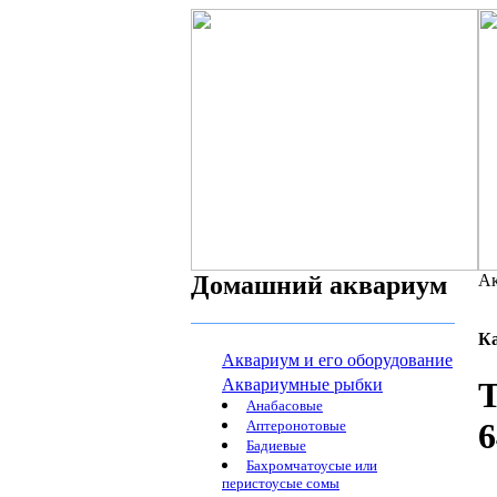
Домашний аквариум
Ак
К
Аквариум и его оборудование
Аквариумные рыбки
Т
Анабасовые
Аптеронотовые
Бадиевые
Бахромчатоусые или
перистоусые сомы