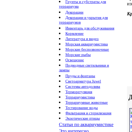
Грунты и субстраты для
из
террариума
Декорации
К
Декорации и укрытия для
террариумов
Инвентарь для обслуживания
Кормление
Литература и видео
Морская аквариумистика
Морские беспозвоночные
Морские рыбы
Освещение
Подводные светильники и
лампы
Пруды и фонтаны
Светоарматура Juwel
Системы автодолива
Терморегуляция
Д
Террариумистика
Террариумные животные
Тестирование воды
Фильтрация и стерилизация
Экзотические птицы
Статьи по аквариумистике
Это интересно...