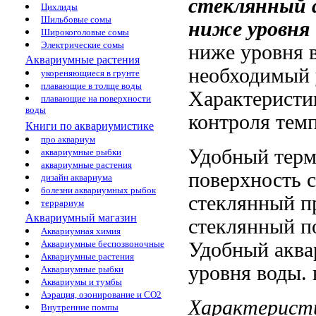
стеклянный
Цихлиды
Шильбовые сомы
ниже уровня
Широкоголовые сомы
Электрические сомы
ниже уровня 
Аквариумные растения
необходимый
укореняющиеся в грунте
плавающие в толще воды
Характеристи
плавающие на поверхности
воды
контроля тем
Книги по аквариумистике
про аквариум
Удобный тер
аквариумные рыбки
аквариумные растения
поверхность 
дизайн аквариума
болезни аквариумных рыбок
стеклянный 
террариум
Аквариумный магазин
стеклянный
по
Аквариумная химия
Удобный
аква
Аквариумные беспозвоночные
Аквариумные растения
уровня воды.
Аквариумные рыбки
Аквариумы и тумбы
Аэрация, озонирование и CO2
Характерист
Внутренние помпы