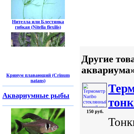
Нителла или Блестянка
гибкая (Nitella flexilis)
Другие тов
аквариума
Кринум плавающий (Crinum
natans)
Терм
Аквариумные рыбы
тонк
150 руб.
Тонк