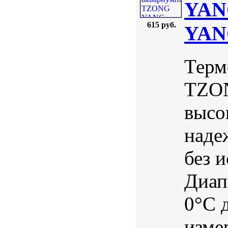
YAN
615 руб.
YAN
Терм
TZON
высо
наде
без 
Диап
0°С 
изме