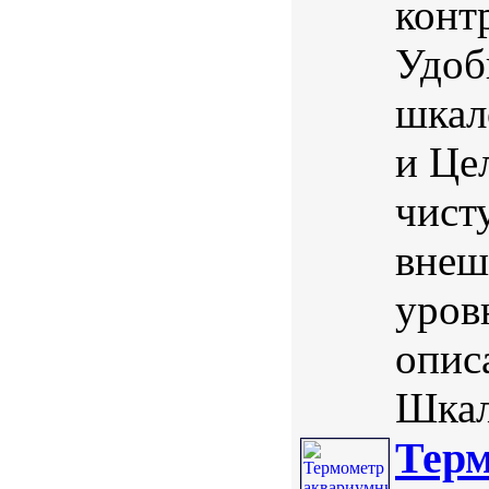
конт
Удоб
шкал
и Це
чист
внеш
уров
опис
Шкал
Тер