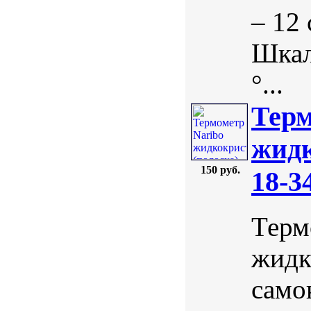
– 12
Шкал
°...
Терм
жидк
150 руб.
18-3
Терм
жидк
само