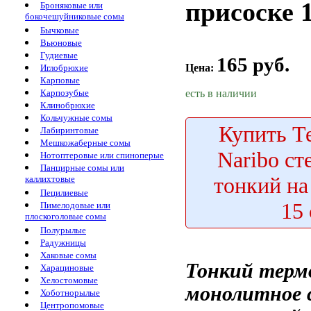
присоске 
Броняковые или
бокочешуйниковые сомы
Бычковые
Вьюновые
Гудиевые
165 руб.
Цена:
Иглобрюхие
Карповые
есть в наличии
Карпозубые
Клинобрюхие
Кольчужные сомы
Купить
Те
Лабиринтовые
Мешкожаберные сомы
Naribo с
Нотоптеровые или спиноперые
Панцирные сомы или
тонкий на
каллихтовые
Пецилиевые
15
Пимелодовые или
плоскоголовые сомы
Полурылые
Радужницы
Хаковые сомы
Тонкий тер
Харациновые
Хелостомовые
монолитное 
Хоботнорылые
Центропомовые