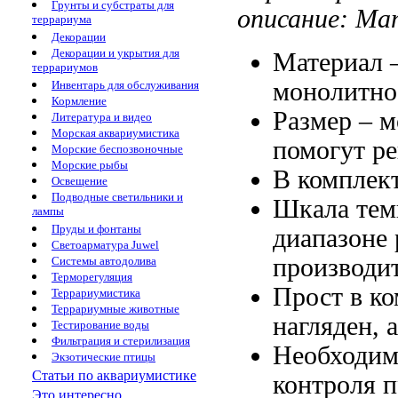
Грунты и субстраты для
описание:
Мат
террариума
Декорации
Декорации и укрытия для
Материал 
террариумов
монолитно
Инвентарь для обслуживания
Кормление
Размер –
м
Литература и видео
Морская аквариумистика
помогут р
Морские беспозвоночные
Морские рыбы
В комплек
Освещение
Подводные светильники и
Шкала тем
лампы
Пруды и фонтаны
диапазоне
Светоарматура Juwel
производит
Системы автодолива
Терморегуляция
Прост в
ко
Террариумистика
Террариумные животные
нагляден,
Тестирование воды
Фильтрация и стерилизация
Необходим
Экзотические птицы
Статьи по аквариумистике
контроля
п
Это интересно...