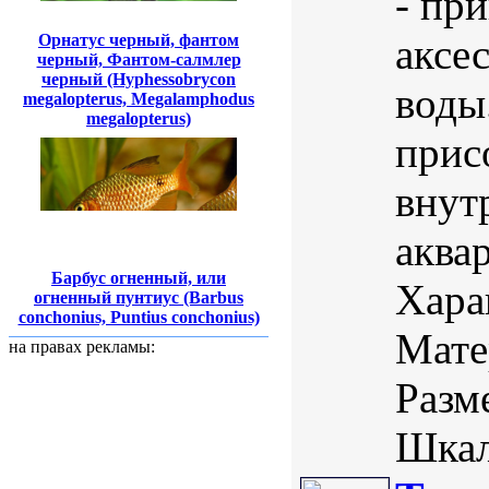
- пр
Орнатус черный, фантом
аксе
черный, Фантом-салмлер
черный (Hyphessobrycon
воды
megalopterus, Megalamphodus
megalopterus)
прис
внут
аква
Барбус огненный, или
Хара
огненный пунтиус (Barbus
conchonius, Puntius conchonius)
Мате
на правах рекламы:
Разм
Шкал