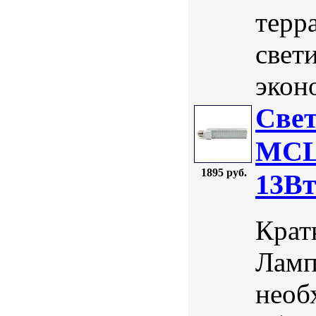
терр
свет
экон
Свет
MCLA
1895 руб.
13В
Крат
Ламп
необ