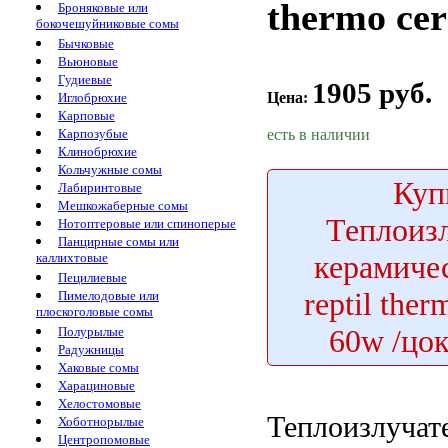
thermo ce
Броняковые или
бокочешуйниковые сомы
Бычковые
Вьюновые
Гудиевые
1905 руб.
Цена:
Иглобрюхие
Карповые
есть в наличии
Карпозубые
Клинобрюхие
Кольчужные сомы
Куп
Лабиринтовые
Мешкожаберные сомы
Теплоиз
Нотоптеровые или спиноперые
Панцирные сомы или
керамиче
каллихтовые
Пецилиевые
reptil the
Пимелодовые или
плоскоголовые сомы
60w /цо
Полурылые
Радужницы
Хаковые сомы
Харациновые
Хелостомовые
Теплоизлучат
Хоботнорылые
Центропомовые