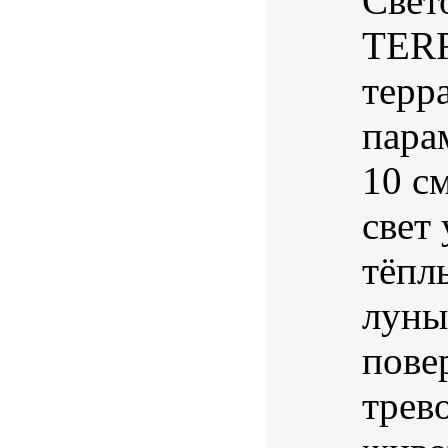
Свет
TERR
терр
пара
10 с
свет
тёпл
луны
пове
трев