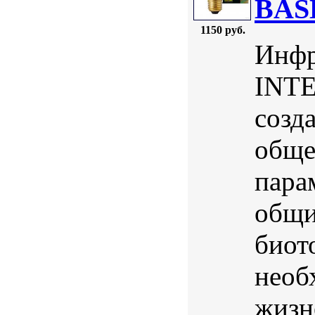
BAS
1150 руб.
Инфр
INTE
созд
обще
пара
общи
биот
необ
жизн