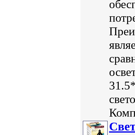
обес
потр
Преи
явля
срав
осве
31.5
свет
Комп
Свет