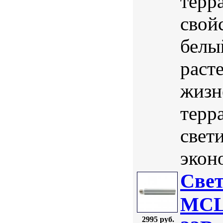
терр
свой
белы
раст
жизн
терр
свет
экон
Свет
MCLA
2995 руб.