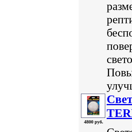
разм
репт
бесп
пове
свет
Повы
улуч
Свет
TERR
4800 руб.