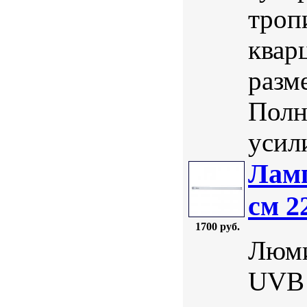
троп
квар
разм
Полн
усили
Ламп
см 2
1700 руб.
Люми
UVB 