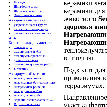
керамики sera 
Цихлиды
Шильбовые сомы
керамики
для
Широкоголовые сомы
Электрические сомы
животного
Ser
Аквариумные растения
здоровья жи
укореняющиеся в грунте
плавающие в толще воды
Нагревающи
плавающие на поверхности
воды
Нагревающий
Книги по аквариумистике
про аквариум
теплоизлучате
аквариумные рыбки
аквариумные растения
выполнен
дизайн аквариума
болезни аквариумных рыбок
Подходит дл
террариум
Аквариумный магазин
применения 
Аквариумная химия
Аквариумные беспозвоночные
террариумах.
Аквариумные растения
Аквариумные рыбки
Направленное
Аквариумы и тумбы
Аэрация, озонирование и CO2
участка
therm
Внутренние помпы