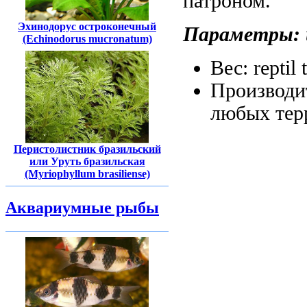
патроном.
Эхинодорус остроконечный
Параметры:
(Echinodorus mucronatum)
Вес:
reptil
Производи
любых тер
Перистолистник бразильский
или Уруть бразильская
(Myriophyllum brasiliense)
Аквариумные рыбы