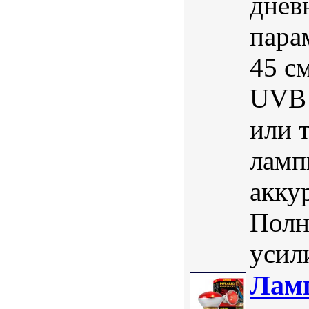
днев
пара
45 с
UVB 
или 
ламп
акку
Полн
усили
Лам