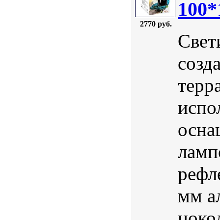
100*
2770 руб.
Свет
созд
терр
испо
осна
ламп
рефле
мм а
цоко