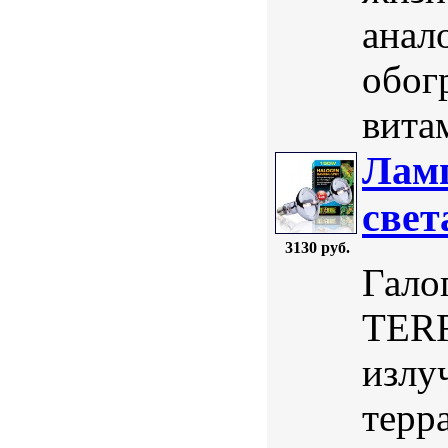
анал
обог
витам
Лам
свет
3130 руб.
Гало
TERR
излу
терр