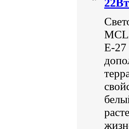
22В
Свет
MCLA
Е-27
допо
терр
свой
белы
раст
жизн