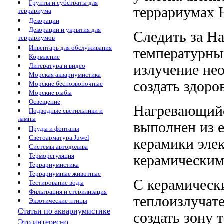
Грунты и субстраты для
террариумах 
террариума
Декорации
Декорации и укрытия для
Следить за
На
террариумов
Инвентарь для обслуживания
температурн
Кормление
излучение
нео
Литература и видео
Морская аквариумистика
создать
здоро
Морские беспозвоночные
Морские рыбы
Освещение
Нагревающий
Подводные светильники и
лампы
выполнен из
Пруды и фонтаны
Светоарматура Juwel
керамики
эле
Системы автодолива
Терморегуляция
керамическим
Террариумистика
Террариумные животные
С керамичес
Тестирование воды
Фильтрация и стерилизация
теплоизлучат
Экзотические птицы
Статьи по аквариумистике
создать зону
Это интересно...