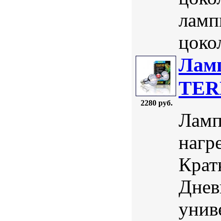
ламп
цокол
Ламп
TER
2280 руб.
Ламп
нагр
Крат
Днев
унив