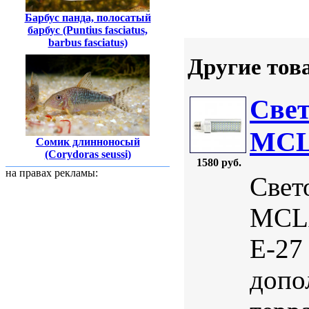
Барбус панда, полосатый
барбус (Puntius fasciatus,
barbus fasciatus)
Другие тов
Свет
MCLA
Сомик длинноносый
(Corydoras seussi)
1580 руб.
на правах рекламы:
Свет
MCLA
Е-27
допо