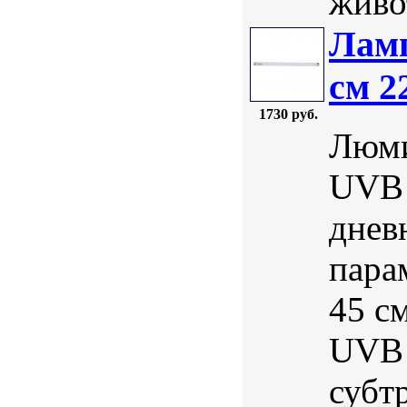
живо
Ламп
см 2
1730 руб.
Люми
UVB 
днев
пара
45 с
UVB 
субт