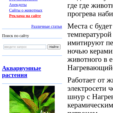
где
где живот
Анекдоты
Сайты о животных
прогрева
наби
Реклама на сайте
Места с
будет
Различные статьи
температуро
Поиск по сайту
имитируют п
ночью
керамик
животного
в е
Нагревающий
Аквариумные
растения
Работает от
ж
электросети 
шнур с
Нагре
керамически