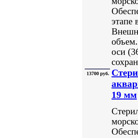
морск
Обеспе
этапе 
Внешн
объем
оси (3
сохран
Стери
13700 руб.
аквар
19 мм
Стери
морск
Обеспе