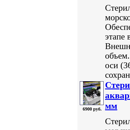
Стери
морск
Обеспе
этапе 
Внешн
объем
оси (3
сохран
Стери
аквар
мм
6900 руб.
Стери