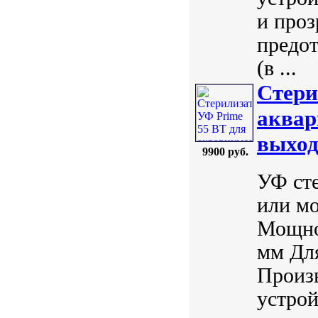
и проз
предо
(в ...
Стери
аквар
выход
9900 руб.
УФ сте
или мо
Мощнос
мм Для
Произ
устрой