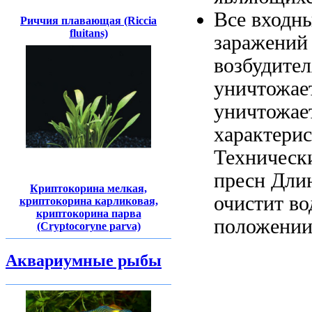
Все входн
Риччия плавающая (Riccia
fluitans)
заражений
возбудите
уничтожае
уничтожае
характери
Техническ
пресн Длин
Криптокорина мелкая,
очистит во
криптокорина карликовая,
криптокорина парва
положени
(Cryptocoryne parva)
Аквариумные рыбы