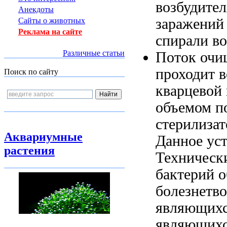
возбудите
Анекдоты
заражений
Сайты о животных
Реклама на сайте
спирали во
Различные статьи
Поток оч
проходит
в
Поиск по сайту
кварцевой
объемом п
стерилизат
Аквариумные
Данное ус
растения
Техническ
бактерий
о
болезнетв
являющих
являющихс