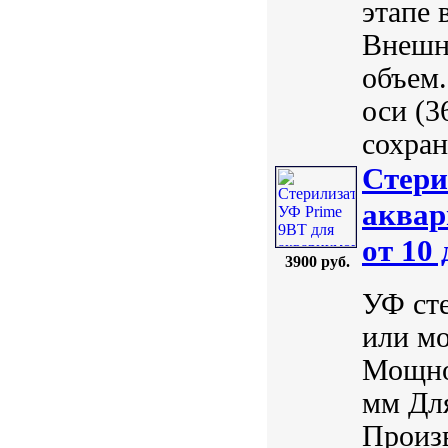
этапе 
Внешн
объем
оси (3
сохран
Стери
аквар
от 10
3900 руб.
УФ сте
или мо
Мощнос
мм Для
Произ