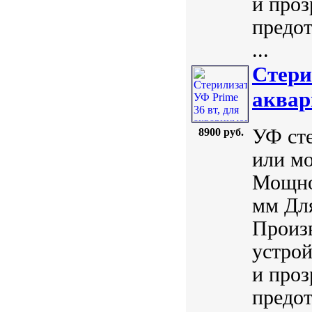
и проз
предо
...
Стери
аквар
УФ сте
8900 руб.
или мо
Мощнос
мм Для
Произ
устрой
и проз
предо