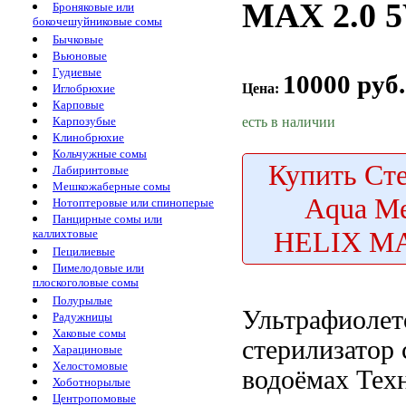
MAX 2.0 
Броняковые или
бокочешуйниковые сомы
Бычковые
Вьюновые
Гудиевые
10000 руб.
Цена:
Иглобрюхие
Карповые
есть в наличии
Карпозубые
Клинобрюхие
Кольчужные сомы
Купить
Сте
Лабиринтовые
Мешкожаберные сомы
Aqua M
Нотоптеровые или спиноперые
Панцирные сомы или
HELIX MA
каллихтовые
Пецилиевые
Пимелодовые или
плоскоголовые сомы
Полурылые
Ультрафиоле
Радужницы
Хаковые сомы
стерилизатор
Харациновые
Хелостомовые
водоёмах Тех
Хоботнорылые
Центропомовые