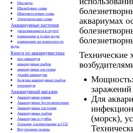
использован
Цихлиды
Шильбовые сомы
болезнетворн
Широкоголовые сомы
аквариумах
о
Электрические сомы
Аквариумные растения
болезнетворн
укореняющиеся в грунте
плавающие в толще воды
болезнетворн
плавающие на поверхности
воды
Технические 
Книги по аквариумистике
про аквариум
возбудителям
аквариумные рыбки
аквариумные растения
дизайн аквариума
Мощность
болезни аквариумных рыбок
террариум
заражений
Аквариумный магазин
Для аквар
Аквариумная химия
Аквариумные беспозвоночные
инфекцио
Аквариумные растения
Аквариумные рыбки
(морск),
у
Аквариумы и тумбы
Аэрация, озонирование и CO2
Техническ
Внутренние помпы