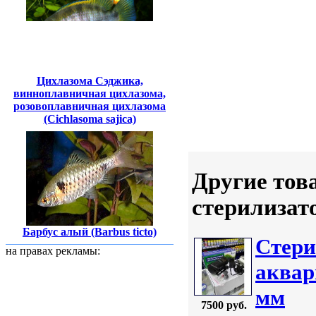
Цихлазома Сэджика,
винноплавничная цихлазома,
розовоплавничная цихлазома
(Cichlasoma sajica)
Другие тов
стерилизат
Барбус алый (Barbus ticto)
Стери
на правах рекламы:
аквар
мм
7500 руб.