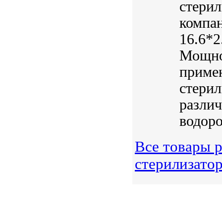
стерил
компа
16.6*2
Мощно
примен
стерил
разли
водоро
Все товары 
стерилизато