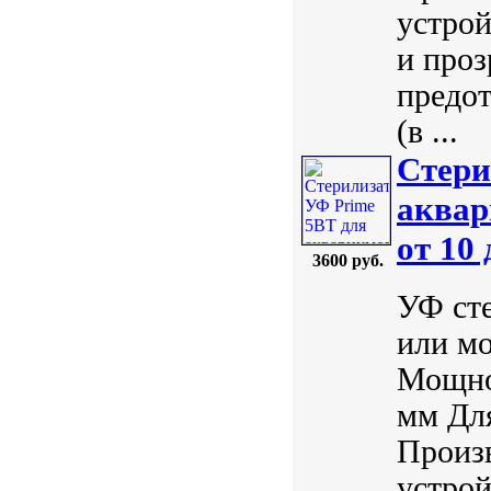
устрой
и проз
предо
(в ...
Стери
аквар
от 10
3600 руб.
УФ сте
или мо
Мощнос
мм Для
Произ
устрой