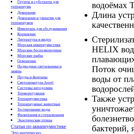
Грунты и субстраты для
водоёмах 
террариума
Длина уст
Декорации
Декорации и укрытия для
качественн
террариумов
Инвентарь для обслуживания
Кормление
Стерилиза
Литература и видео
Морская аквариумистика
HELIX
вод
Морские беспозвоночные
Морские рыбы
плавающих
Освещение
Подводные светильники и
Поток очи
лампы
воды
от п
Пруды и фонтаны
Светоарматура Juwel
водоросле
Системы автодолива
Терморегуляция
Также уст
Террариумистика
Террариумные животные
уничтожае
Тестирование воды
Фильтрация и стерилизация
болезнетв
Экзотические птицы
бактерий,
Статьи по аквариумистике
Это интересно...