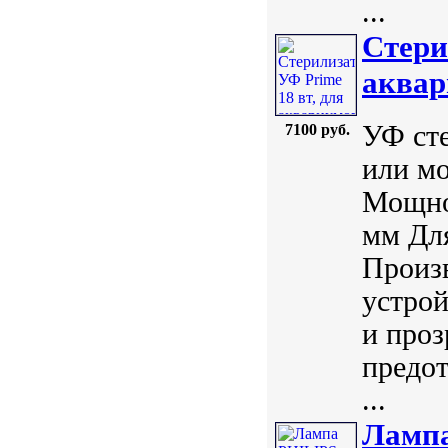
...
Стери
аквар
УФ сте
7100 руб.
или мо
Мощнос
мм Для
Произ
устрой
и проз
предо
...
Лампа