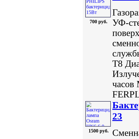
Газора
УФ-ст
700 руб.
повер
сменн
службы
Т8 Диа
Излуче
часов 
FERPL
Бакте
23
Сменна
1500 руб.