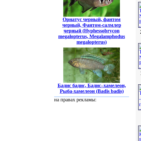
Орнатус черный, фантом
черный, Фантом-салмлер
черный (Hyphessobrycon
megalopterus, Megalamphodus
megalopterus)
Бадис бадис, Бадис–хамелеон,
Рыба-хамелеон (Badis badis)
на правах рекламы: