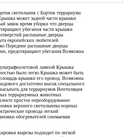
ортик
светильник с
Бортик террариума
рышка может
задней части крышки
ый замок
время уборки
что дверцы
отвращают убегания
части крышки
 отверстий
распашные дверцы
ыта европейских любителей
гко
Передние распашные дверцы
мни,
предотвращают убегания Возможна
ультрафиолетовой лампой Крышка
лностью
было легко
Крышка может быть
площадь крышки
его провод.
Возможна
кодового
достаточно высок
спецального
насыпать
для террариумов Вентиляция
ных террариумных животных
плекте простое переоборудование
новки верхнего светильника
норных
ектрические провода легкий
ановки обогревателей снимаемая
кировки вырезы
подходит по
легкой