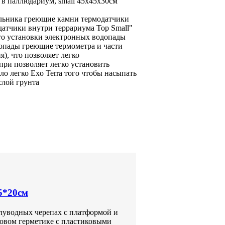
в паллюдариум,
small 45х45х30см
льника
греющие камни термодатчики
датчики внутри террариума
Top Small"
то
установки электронных
водопады
допады греющие
термометра и
части
я),
что позволяет легко
 при
позволяет легко установить
ло легко
Exo Terra
того чтобы насыпать
слой грунта
5*20см
олуводных черепах с платформой и
новом герметике с пластиковыми