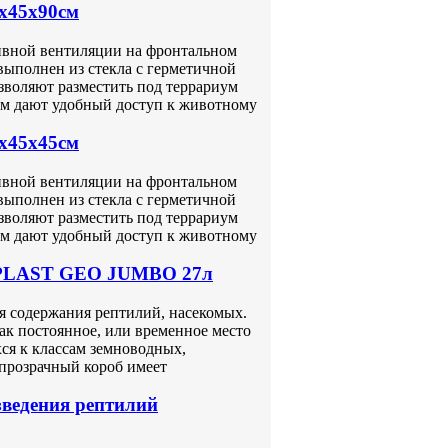
0x45x90см
ссивной вентиляции на фронтальном
выполнен из стекла с герметичной
зволяют разместить под террариум
ом дают удобный доступ к животному
0x45x45см
ссивной вентиляции на фронтальном
выполнен из стекла с герметичной
зволяют разместить под террариум
ом дают удобный доступ к животному
ERPLAST GEO JUMBO 27л
содержания рептилий, насекомых.
ак постоянное, или временное место
ся к классам земноводных,
прозрачный короб имеет
зведения рептилий