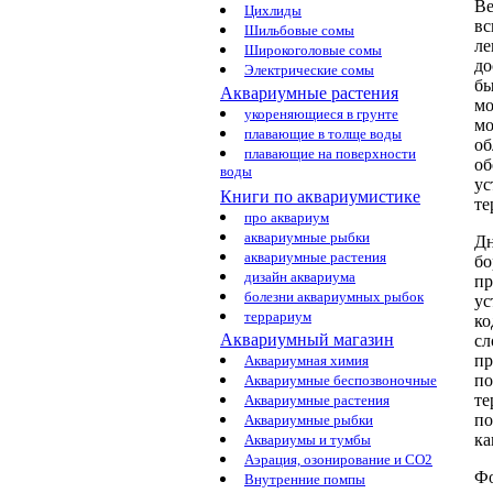
Ве
Цихлиды
в
Шильбовые сомы
ле
Широкоголовые сомы
до
Электрические сомы
бы
Аквариумные растения
мо
укореняющиеся в грунте
мо
плавающие в толще воды
об
плавающие на поверхности
об
воды
ус
Книги по аквариумистике
те
про аквариум
аквариумные рыбки
Дн
аквариумные растения
бо
дизайн аквариума
пр
болезни аквариумных рыбок
ус
террариум
ко
Аквариумный магазин
сл
пр
Аквариумная химия
по
Аквариумные беспозвоночные
т
Аквариумные растения
по
Аквариумные рыбки
ка
Аквариумы и тумбы
Аэрация, озонирование и CO2
Фо
Внутренние помпы