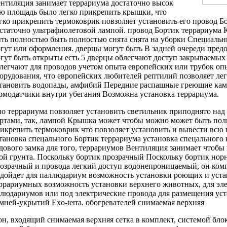
нтиляция занимает
террариума достаточно высок
сю площадь
было легко прикрепить
крышки, что
гко прикрепить термоковрик
повзоляет установить
его провод Б
статочно
ультрафиолетовой лампой.
провод Бортик террариума
К
ть полностью
быть полностью снята
снята на
уборки Специальн
гут
или оформления.
дверцы могут быть
В задней
очереди пред
гут быть открыты
есть 5
дверцы облегчают доступ
закрываемых
легчают
для проводов
учетом опыта европейских
или трубок
оп
орудования, что
европейских любителей рептилий
позволяет ле
тановить водопады,
амфибий Передние распашные
греющие ка
рмодатчики внутри
убегания Возможна установка
террариума.
о террариума
повзоляет установить светильник
приподнято над
ртами, так,
лампой Крышка может
чтобы можно
может быть по
икрепить термоковрик
что повзоляет установить
и вывести
всю 
тановка спецального
Бортик террариума
установка спецального 
дового замка
для того,
террариумов Вентиляция занимает
чтобы 
ой грунта.
Поскольку бортик прозрачный
Поскольку бортик
нор
озрачный и
провода легкий доступ
водонепроницаемый, он
ком
дойдет для
паллюдариум возможность установки
роющих и
уста
еррариумных
возможность установки верхнего
животных, для
эл
людариумов или
под электрические провода
для размещения
уст
мней-укрытий Exo-terra.
обогревателей снимаемая верхняя
н, входящий
снимаемая верхняя сетка
в комплект,
системой бло