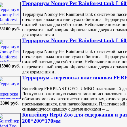
Террариум Nomoy Pet Rainforest tank L 6
Террариум Nomoy Pet Rainforest tank с системой па
стекле для влажного или сухого биотопа. Террариум 
нижней частью для субстратов. Небольшие ножки по
28100 руб.
нагревательный коврик. Фронтальные дверки с замк
для кормления и ...
Террариум Nomoy Pet Rainforest tank L 6
Террариум Nomoy Pet Rainforest tank с системой па
стекле для влажного или сухого биотопа. Террариум 
нижней частью для субстратов. Небольшие ножки по
15900 руб.
нагревательный коврик. Фронтальные дверки с замк
для кормления и ...
Террариум - переноска пластиковая F
Контейнер FERPLAST GEO JUMBO пластиковый для 
Легкую и практичную емкость можно использовать к
обитания мелких экзотических животных, относящих
3300 руб.
пресмыкающихся, или паукообразных. Пластиковый 
снимающуюся крышку с двумя лючками – ...
Контейнер Repti Zoo для содержания и ра
200*200*170мм