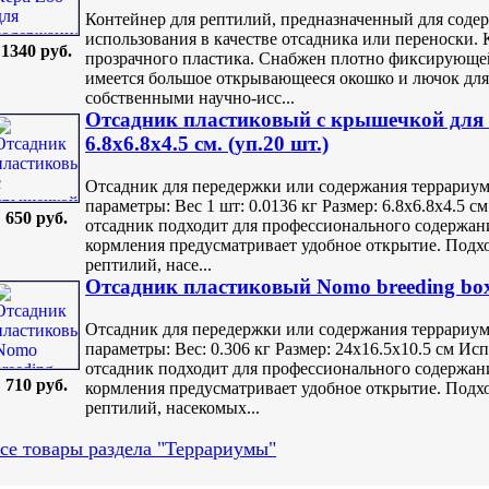
Контейнер для рептилий, предназначенный для содер
использования в качестве отсадника или переноски.
1340 руб.
прозрачного пластика. Снабжен плотно фиксирующе
имеется большое открывающееся окошко и лючок дл
собственными научно-исс...
Отсадник пластиковый с крышечкой для 
6.8x6.8x4.5 см. (уп.20 шт.)
Отсадник для передержки или содержания террариу
параметры: Вес 1 шт: 0.0136 кг Размер: 6.8х6.8х4.5 
650 руб.
отсадник подходит для профессионального содержан
кормления предусматривает удобное открытие. Подх
рептилий, насе...
Отсадник пластиковый Nomo breeding box
Отсадник для передержки или содержания террариу
параметры: Вес: 0.306 кг Размер: 24х16.5х10.5 см И
отсадник подходит для профессионального содержан
710 руб.
кормления предусматривает удобное открытие. Подх
рептилий, насекомых...
се товары раздела "Террариумы"