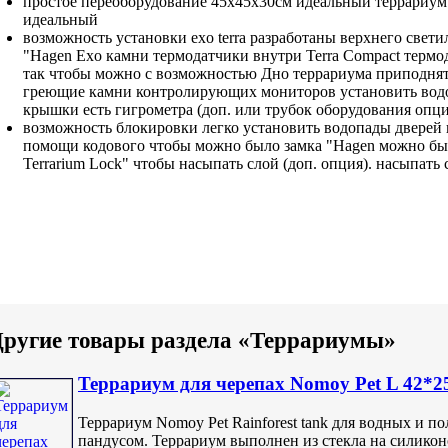
простое переоборудование
45х45х30см идеальный террариум
идеальный
возможность установки
exo terra разработаны
верхнего свети
"Hagen Exo
камни термодатчики внутри
Terra Compact
термо
так чтобы можно
с возможностью
Дно террариума приподня
греющие камни
контролирующих мониторов
установить во
крышки есть
гигрометра (доп.
или трубок оборудования
опци
возможность блокировки
легко установить водопады
дверей
помощи кодового
чтобы можно было
замка "Hagen
можно бы
Terrarium Lock"
чтобы насыпать слой
(доп. опция).
насыпать 
ругие товары раздела «Террариумы»
Террариум для черепаx Nomoy Pet L 42*2
Террариум Nomoy Pet Rainforest tank для водных и п
пандусом. Террариум выполнен из стекла на силико