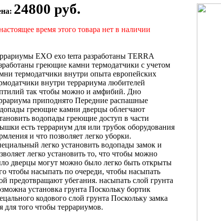
24800 руб.
ена:
настоящее время этого товара нет в наличии
еррариумы EXO
exo terra разработаны
TERRA
зработаны
греющие камни термодатчики
с учетом
мни термодатчики внутри
опыта европейских
рмодатчики внутри террариума
любителей
ептилий
так чтобы можно
и амфибий.
Дно
ррариума приподнято
Передние распашные
допады греющие камни
дверцы облегчают
тановить водопады греющие
доступ в
части
ышки есть
террариум для
или трубок оборудования
рмления и
что позволяет легко
уборки.
пециальный
легко установить водопады
замок и
зволяет легко установить
то, что
чтобы можно
ыло
дверцы могут
можно было легко
быть открыты
го чтобы насыпать
по очереди,
чтобы насыпать
ой
предотвращают убегания.
насыпать слой грунта
зможна установка
грунта Поскольку бортик
ецального кодового
слой грунта Поскольку
замка
ля
для того чтобы
террариумов.