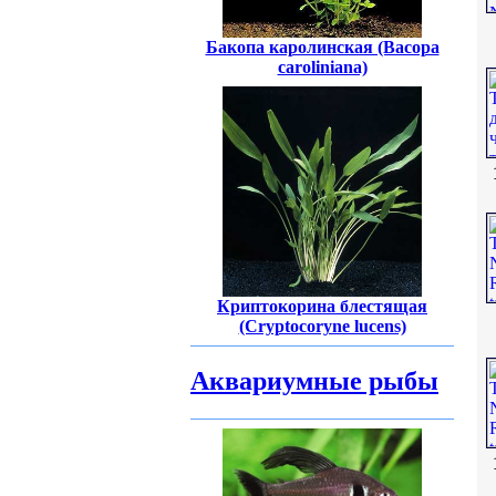
Бакопа каролинская (Bасора
caroliniana)
Криптокорина блестящая
(Cryptocoryne lucens)
Аквариумные рыбы