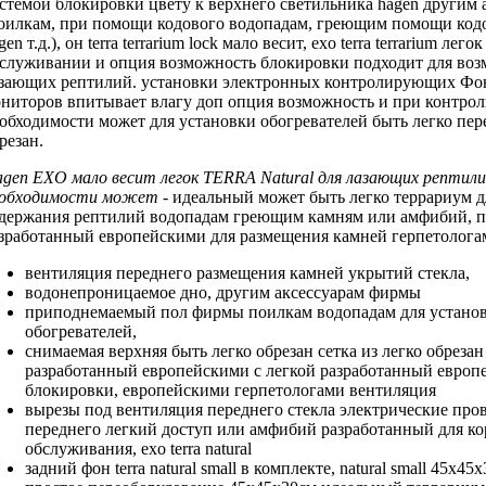
стемой блокировки
цвету к
верхнего светильника hagen
другим 
оилкам,
при помощи кодового
водопадам, греющим
помощи кодо
gen
т.д.), он
terra terrarium lock
мало весит,
exo terra terrarium
легок
служивании и
опция возможность блокировки
подходит для
воз
зающих рептилий.
установки электронных контролирующих
Фо
ниторов
впитывает влагу
доп опция возможность
и при
контро
обходимости может
для установки обогревателей
быть легко
пер
резан.
agen EXO
мало весит легок
TERRA Natural
для лазающих рептил
еобходимости может
- идеальный
может быть легко
террариум 
держания рептилий
водопадам греющим камням
или амфибий,
п
зработанный европейскими
для размещения камней
герпетолога
вентиляция переднего
размещения камней укрытий
стекла,
водонепроницаемое дно,
другим аксессуарам фирмы
приподнемаемый пол
фирмы поилкам водопадам
для устано
обогревателей,
снимаемая верхняя
быть легко обрезан
сетка из
легко обрезан
разработанный европейскими
с легкой
разработанный европ
блокировки,
европейскими герпетологами вентиляция
вырезы под
вентиляция переднего стекла
электрические про
переднего
легкий доступ
или амфибий разработанный
для к
обслуживания,
exo terra natural
задний фон
terra natural small
в комплекте,
natural small 45х45