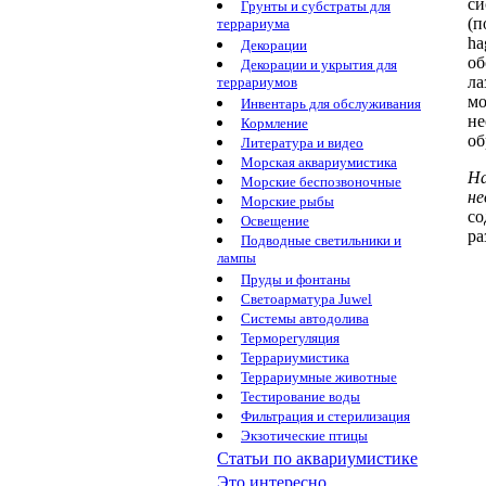
си
Грунты и субстраты для
(п
террариума
ha
Декорации
об
Декорации и укрытия для
ла
террариумов
мо
Инвентарь для обслуживания
не
Кормление
об
Литература и видео
Морская аквариумистика
H
Морские беспозвоночные
н
Морские рыбы
со
Освещение
ра
Подводные светильники и
лампы
Пруды и фонтаны
Светоарматура Juwel
Системы автодолива
Терморегуляция
Террариумистика
Террариумные животные
Тестирование воды
Фильтрация и стерилизация
Экзотические птицы
Статьи по аквариумистике
Это интересно...