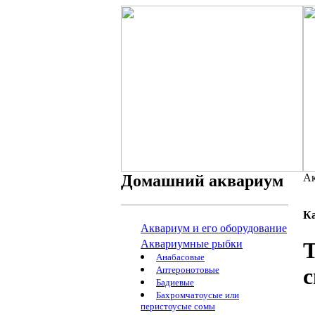
Домашний аквариум
Ак
К
Аквариум и его оборудование
Аквариумные рыбки
Т
Анабасовые
Аптеронотовые
Бадиевые
Бахромчатоусые или
перистоусые сомы