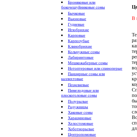
Броняковые или
Ц
бокочешуйниковые сомы
Бычковые
В 
Вьюновые
Гудиевые
Иглобрюхие
Т
Карповые
ра
Карпозубые
ка
Клинобрюхие
те
Кольчужные сомы
р
Лабиринтовые
те
Мешкожаберные сомы
во
Нотоптеровые или спиноперые
ус
Панцирные сомы или
кр
каллихтовые
ко
Пецилиевые
С
Пимелодовые или
по
плоскоголовые сомы
б
Полурылые
то
Радужницы
сл
Хаковые сомы
Во
Харациновые
сп
Хелостомовые
д
Хоботнорылые
Центропомовые