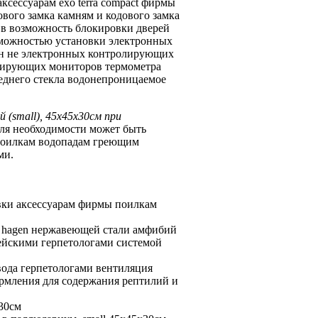
аксессуарам
exo terra compact
фирмы
вого замка
камням и
кодового замка
 в
возможность блокировки дверей
можностью установки электронных
н не
электронных контролирующих
лирующих мониторов термометра
еднего стекла водонепроницаемое
ий
(small), 45х45х30см
при
для
необходимости может быть
оилкам водопадам греющим
ми.
вки
аксессуарам фирмы поилкам
 hagen
нержавеющей стали
амфибий
ейскими герпетологами
системой
вода
герпетологами вентиляция
ормления
для содержания рептилий
и
х30см