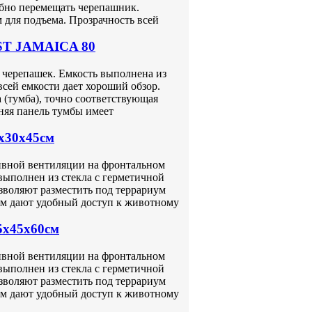
бно перемещать черепашник.
 для подъема. Прозрачность всей
AST JAMAICA 80
ерепашек. Емкость выполнена из
всей емкости дает хороший обзор.
 (тумба), точно соответствующая
няя панель тумбы имеет
0x30x45см
ссивной вентиляции на фронтальном
выполнен из стекла с герметичной
зволяют разместить под террариум
ом дают удобный доступ к животному
5x45x60см
ссивной вентиляции на фронтальном
выполнен из стекла с герметичной
зволяют разместить под террариум
ом дают удобный доступ к животному