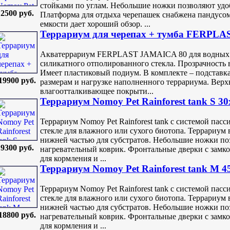
стойками по углам. Небольшие ножки позволяют удо
2500 руб.
Платформа для отдыха черепашек снабжена пандусом
емкости дает хороший обзор. ...
Террариум для черепаx + тумба FERPL
Акватеррариум FERPLAST JAMAICA 80 для водных ч
силикатного отполированного стекла. Прозрачность 
Имеет пластиковый подиум. В комплекте – подставка
19900 руб.
размерам и нагрузке наполненного террариума. Верх
влагоотталкивающее покрыти...
Террариум Nomoy Pet Rainforest tank S 3
Террариум Nomoy Pet Rainforest tank с системой па
стекле для влажного или сухого биотопа. Террариум 
нижней частью для субстратов. Небольшие ножки по
9300 руб.
нагревательный коврик. Фронтальные дверки с замк
для кормления и ...
Террариум Nomoy Pet Rainforest tank M 4
Террариум Nomoy Pet Rainforest tank с системой па
стекле для влажного или сухого биотопа. Террариум 
нижней частью для субстратов. Небольшие ножки по
18800 руб.
нагревательный коврик. Фронтальные дверки с замк
для кормления и ...