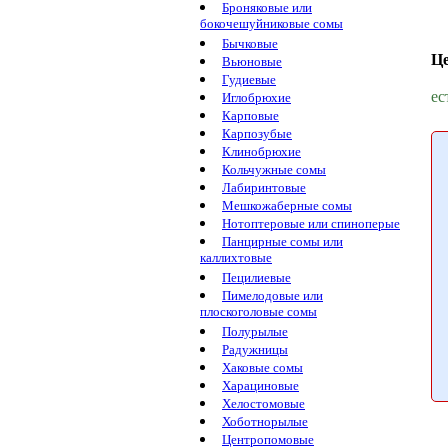
Броняковые или
бокочешуйниковые сомы
Бычковые
Ц
Вьюновые
Гудиевые
ес
Иглобрюхие
Карповые
Карпозубые
Клинобрюхие
Кольчужные сомы
Лабиринтовые
Мешкожаберные сомы
Нотоптеровые или спиноперые
Панцирные сомы или
каллихтовые
Пецилиевые
Пимелодовые или
плоскоголовые сомы
Полурылые
Радужницы
Хаковые сомы
Харациновые
Хелостомовые
Хоботнорылые
Центропомовые