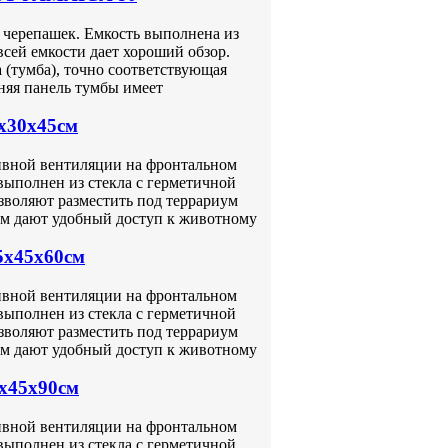
ерепашек. Емкость выполнена из
всей емкости дает хороший обзор.
 (тумба), точно соответствующая
няя панель тумбы имеет
0x30x45см
ссивной вентиляции на фронтальном
выполнен из стекла с герметичной
зволяют разместить под террариум
ом дают удобный доступ к животному
5x45x60см
ссивной вентиляции на фронтальном
выполнен из стекла с герметичной
зволяют разместить под террариум
ом дают удобный доступ к животному
0x45x90см
ссивной вентиляции на фронтальном
выполнен из стекла с герметичной