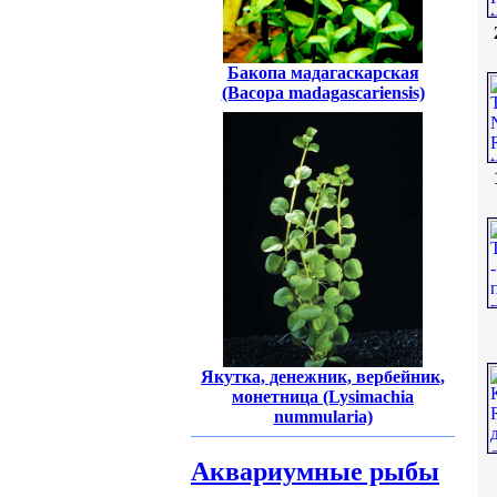
Бакопа мадагаскарская
(Bacopa madagascariensis)
Якутка, денежник, вербейник,
монетница (Lysimachia
nummularia)
Аквариумные рыбы