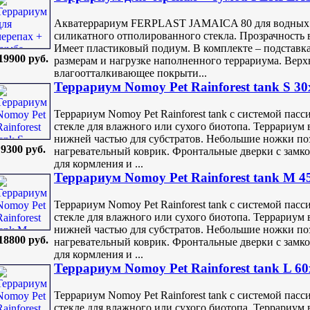
Акватеррариум FERPLAST JAMAICA 80 для водных ч
силикатного отполированного стекла. Прозрачность 
Имеет пластиковый подиум. В комплекте – подставка
19900 руб.
размерам и нагрузке наполненного террариума. Верх
влагоотталкивающее покрыти...
Террариум Nomoy Pet Rainforest tank S 3
Террариум Nomoy Pet Rainforest tank с системой па
стекле для влажного или сухого биотопа. Террариум 
нижней частью для субстратов. Небольшие ножки по
9300 руб.
нагревательный коврик. Фронтальные дверки с замк
для кормления и ...
Террариум Nomoy Pet Rainforest tank M 4
Террариум Nomoy Pet Rainforest tank с системой па
стекле для влажного или сухого биотопа. Террариум 
нижней частью для субстратов. Небольшие ножки по
18800 руб.
нагревательный коврик. Фронтальные дверки с замк
для кормления и ...
Террариум Nomoy Pet Rainforest tank L 6
Террариум Nomoy Pet Rainforest tank с системой па
стекле для влажного или сухого биотопа. Террариум 