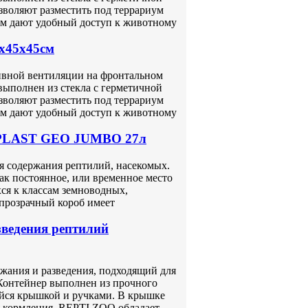
зволяют разместить под террариум
ом дают удобный доступ к животному
0x45x45см
ссивной вентиляции на фронтальном
выполнен из стекла с герметичной
зволяют разместить под террариум
ом дают удобный доступ к животному
ERPLAST GEO JUMBO 27л
содержания рептилий, насекомых.
ак постоянное, или временное место
ся к классам земноводных,
прозрачный короб имеет
зведения рептилий
жания и разведения, подходящий для
 Контейнер выполнен из прочного
йся крышкой и ручками. В крышке
я кормления. REPTI ZOO обладает