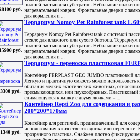
нижней частью для субстратов. Небольшие ножки по
28100 руб.
нагревательный коврик. Фронтальные дверки с замк
для кормления и ...
Террариум Nomoy Pet Rainforest tank L 6
Террариум Nomoy Pet Rainforest tank с системой па
стекле для влажного или сухого биотопа. Террариум 
нижней частью для субстратов. Небольшие ножки по
15900 руб.
нагревательный коврик. Фронтальные дверки с замк
для кормления и ...
Террариум - переноска пластиковая F
Контейнер FERPLAST GEO JUMBO пластиковый для 
Легкую и практичную емкость можно использовать к
обитания мелких экзотических животных, относящих
3300 руб.
пресмыкающихся, или паукообразных. Пластиковый 
снимающуюся крышку с двумя лючками – ...
Контейнер Repti Zoo для содержания и ра
200*200*170мм
Контейнер для рептилий, предназначенный для содер
использования в качестве отсадника или переноски.
1340 руб.
прозрачного пластика. Снабжен плотно фиксирующе
имеется большое открывающееся окошко и лючок дл