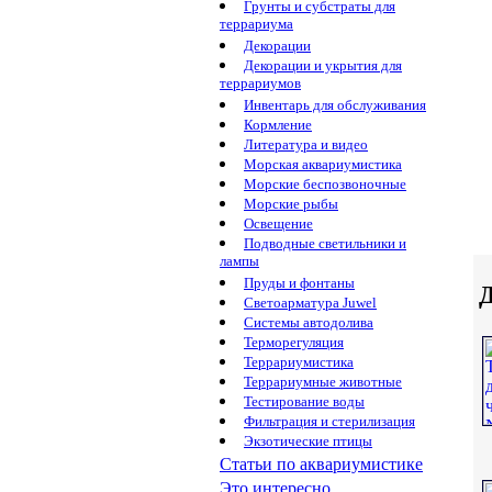
Грунты и субстраты для
террариума
Декорации
Декорации и укрытия для
террариумов
Инвентарь для обслуживания
Кормление
Литература и видео
Морская аквариумистика
Морские беспозвоночные
Морские рыбы
Освещение
Подводные светильники и
лампы
Пруды и фонтаны
Д
Светоарматура Juwel
Системы автодолива
Терморегуляция
Террариумистика
Террариумные животные
Тестирование воды
Фильтрация и стерилизация
Экзотические птицы
Статьи по аквариумистике
Это интересно...