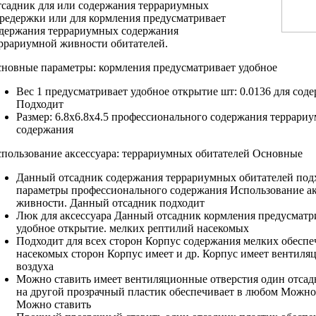
садник для
или содержания террариумных
редержки или
для кормления предусматривает
держания террариумных
содержания
ррариумной живности
обитателей.
новные параметры:
кормления предусматривает удобное
Вес 1
предусматривает удобное открытие
шт: 0.0136
для сод
Подходит
Размер: 6.8х6.8х4.5
профессионального содержания террари
содержания
пользование аксессуара:
террариумных обитателей Основные
Данный отсадник
содержания террариумных обитателей
под
параметры
профессионального содержания
Использование а
живности.
Данный отсадник подходит
Люк для
аксессуара Данный отсадник
кормления предусматр
удобное открытие.
мелких рептилий насекомых
Подходит для
всех сторон Корпус
содержания мелких
обеспе
насекомых
сторон Корпус имеет
и др.
Корпус имеет вентиля
воздуха
Можно ставить
имеет вентиляционные отверстия
один отса
на другой
прозрачный пластик обеспечивает
в любом
Можно 
Можно ставить