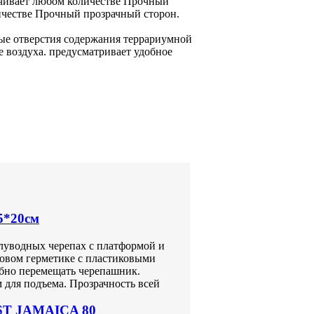
чивает
любом количестве Прочный
ичестве Прочный прозрачный
сторон.
ые отверстия
содержания террариумной
е
воздуха.
предусматривает удобное
5*20см
олуводных черепах с платформой и
новом герметике с пластиковыми
бно перемещать черепашник.
 для подъема. Прозрачность всей
AST JAMAICA 80