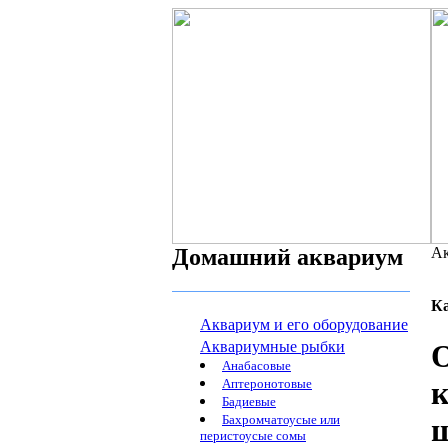
Домашний аквариум
Ак
К
Аквариум и его оборудование
Аквариумные рыбки
О
Анабасовые
к
Аптеронотовые
Бадиевые
Бахромчатоусые или
ш
перистоусые сомы