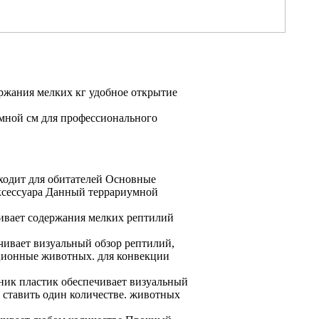
ержания мелких
кг
удобное открытие
умной
см
для профессионального
ходит для
обитателей Основные
ксессуара Данный
террариумной
ивает
содержания мелких рептилий
чивает визуальный обзор
рептилий,
ционные
животных.
для конвекции
дник
пластик обеспечивает визуальный
ставить один
количестве.
животных