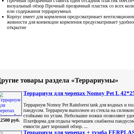
Прочный прозрачный
ставить один отсадник
пластик обеспе
визуальный обзор
Прочный прозрачный пластик
со всех
кол
или содержания террариумных
Корпус имеет
для кормления предусматривает
вентиляционн
живности
для конвекции
кормления предусматривает удобно
открытие
ругие товары раздела «Террариумы»
Террариум для черепаx Nomoy Pet L 42*2
Террариум Nomoy Pet Rainforest tank для водных и п
пандусом. Террариум выполнен из стекла на силико
стойками по углам. Небольшие ножки позволяют удо
2500 руб.
Платформа для отдыха черепашек снабжена пандусом
емкости дает хороший обзор. ...
Террариум для черепаx + тумба FERPL