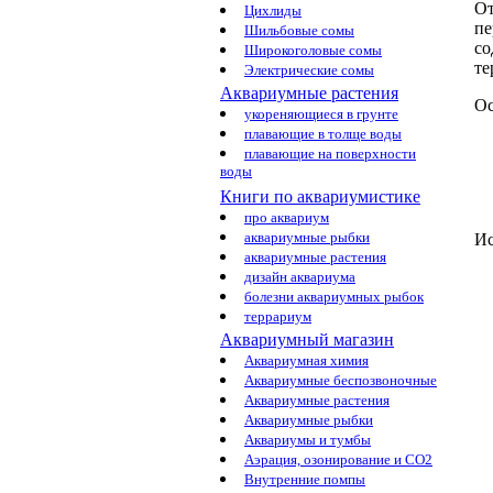
От
Цихлиды
пе
Шильбовые сомы
со
Широкоголовые сомы
те
Электрические сомы
Аквариумные растения
Ос
укореняющиеся в грунте
плавающие в толще воды
плавающие на поверхности
воды
Книги по аквариумистике
про аквариум
аквариумные рыбки
Ис
аквариумные растения
дизайн аквариума
болезни аквариумных рыбок
террариум
Аквариумный магазин
Аквариумная химия
Аквариумные беспозвоночные
Аквариумные растения
Аквариумные рыбки
Аквариумы и тумбы
Аэрация, озонирование и CO2
Внутренние помпы