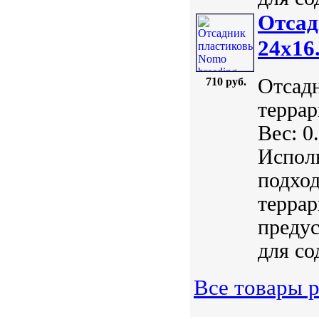
Отсад
24x16
Отсад
710 руб.
терра
Вес: 0
Исполь
подход
терра
предус
для со
Все товары 