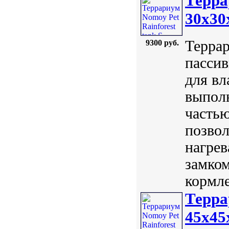
Терра
30x30
Террар
9300 руб.
пассив
для вл
выполн
частью
позвол
нагрев
замком
кормле
Терра
45x45