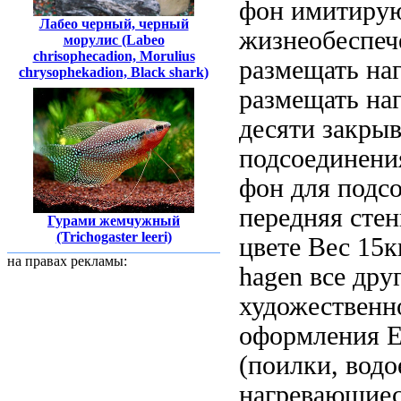
фон имитиру
Лабео черный, черный
жизнеобеспеч
морулис (Labeo
chrisophecadion, Morulius
размещать на
chrysophekadion, Black shark)
размещать на
десяти закры
подсоединени
фон
для подс
передняя стен
Гурами жемчужный
(Trichogaster leeri)
цвете
Вес 15к
на правах рекламы:
hagen
все дру
художественн
оформления 
(поилки,
водо
нагревающие