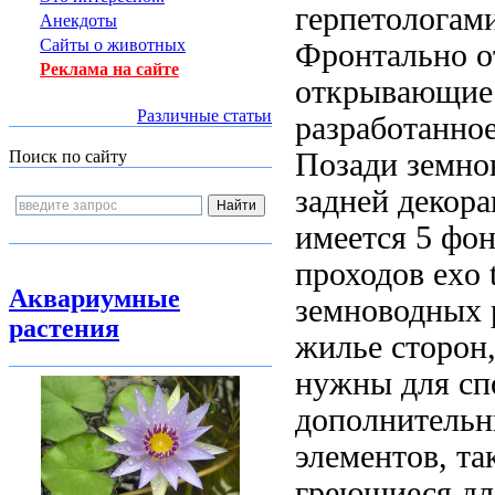
герпетологам
Анекдоты
Сайты о животных
Фронтально о
Реклама на сайте
открывающиес
Различные статьи
разработанно
Позади
земно
Поиск по сайту
задней декор
имеется 5
фон
проходов
exo 
Аквариумные
земноводных 
растения
жилье
сторон
нужны для
сп
дополнитель
элементов, т
греющиеся
дл