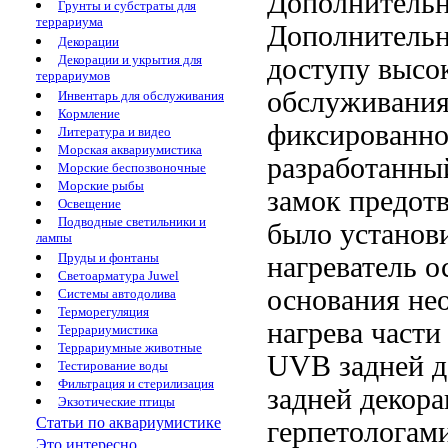
Дополнительн
Грунты и субстраты для
террариума
Дополнительн
Декорации
Декорации и укрытия для
доступу
высо
террариумов
обслуживани
Инвентарь для обслуживания
Кормление
фиксированно
Литература и видео
Морская аквариумистика
разработанн
Морские беспозвоночные
Морские рыбы
замок предот
Освещение
Подводные светильники и
было установи
лампы
Пруды и фонтаны
нагреватель о
Светоарматура Juwel
основания не
Системы автодолива
Терморегуляция
нагрева части
Террариумистика
Террариумные животные
UVB
задней 
Тестирование воды
Фильтрация и стерилизация
задней декор
Экзотические птицы
Статьи по аквариумистике
герпетологам
Это интересно...