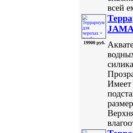
всей е
Терра
JAMA
Акват
19900 руб.
водных
силика
Прозра
Имеет 
подста
размер
Верхн
влагоо