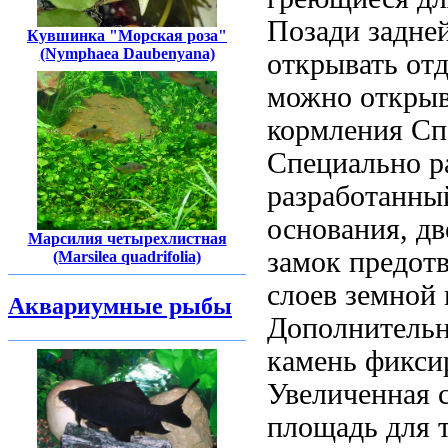
Позади задне
Кувшинка "Морская роза"
(Nymphaea Daubenyana)
открывать от
можно открыв
кормления Сп
Специально р
разработанны
основания,
дв
Марсилия четырехлистная
замок предотв
(Marsilea quadrifolia)
слоев
земной 
Аквариумные рыбы
Дополнительн
камень
фиксир
Увеличенная
с
площадь
для 