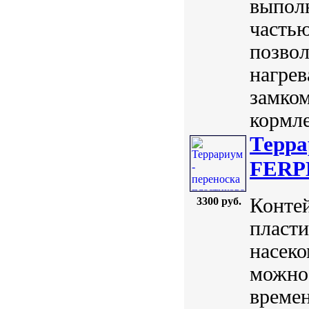
выполн
частью
позвол
нагрев
замком
кормле
Терра
FERP
Конте
3300 руб.
пласти
насек
можно 
времен