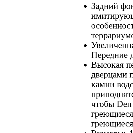
Задний фо
имитирую
особеннос
террариум
Увеличенн
Передние 
Высокая п
дверцами 
камни вод
приподнят
чтобы
Den
греющиеся
греющиеся