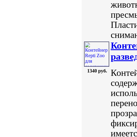
животн
пресм
Пласт
снима
Конте
разве
Контей
1340 руб.
содерж
исполь
перено
прозра
фикси
имеет