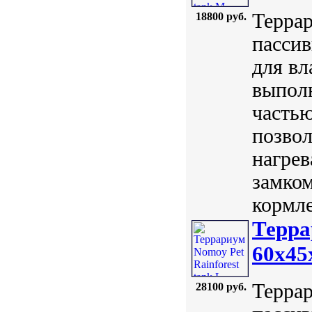
Террар
18800 руб.
пассив
для вл
выполн
частью
позвол
нагрев
замком
кормле
Терра
60x45
Террар
28100 руб.