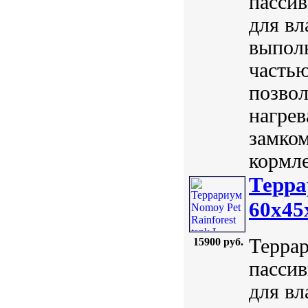
пассив
для вл
выполн
частью
позвол
нагрев
замком
кормле
Терра
60x45
Террар
15900 руб.
пассив
для вл