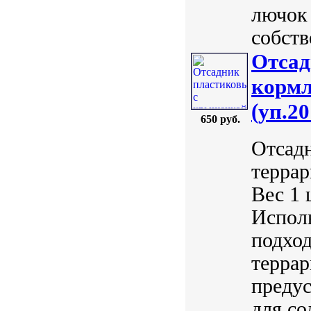
лючок
собств
Отсад
кормл
(уп.20
650 руб.
Отсад
терра
Вес 1 
Исполь
подход
терра
предус
для со