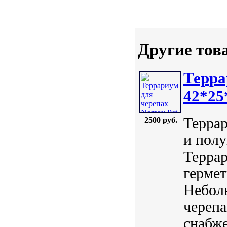
Другие тов
Терра
42*25
Террар
2500 руб.
и полу
Террар
гермет
Небол
череп
снабже