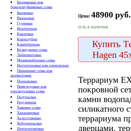
Броняковые или
бокочешуйниковые сомы
48900 руб.
Бычковые
Цена:
Вьюновые
Гудиевые
есть в наличии
Иглобрюхие
Карповые
Карпозубые
Купить
Те
Клинобрюхие
Кольчужные сомы
Hagen 45
Лабиринтовые
Мешкожаберные сомы
Нотоптеровые или спиноперые
Панцирные сомы или
каллихтовые
Террариум 
Пецилиевые
Пимелодовые или
покровной се
плоскоголовые сомы
камни водопа
Полурылые
Радужницы
силикатного с
Хаковые сомы
Харациновые
террариума п
Хелостомовые
Хоботнорылые
дверцами,
те
Центропомовые