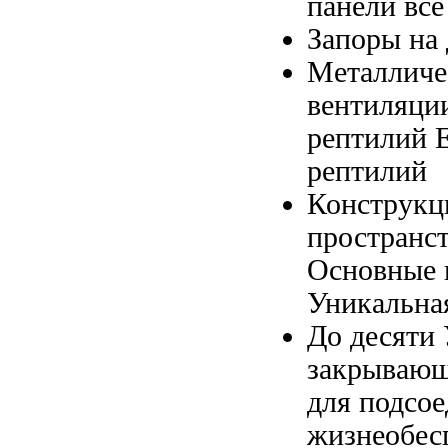
панели
все
Запоры на
Металличе
вентиляц
рептилий 
рептилий
Конструкц
пространс
Основные
Уникальна
До десяти
закрывающ
для подсо
жизнеобес