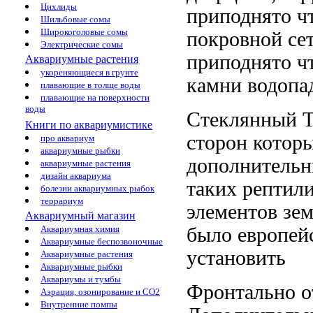
Цихлиды
приподнято ч
Шильбовые сомы
Широкоголовые сомы
покровной се
Электрические сомы
приподнято ч
Аквариумные растения
укореняющиеся в грунте
камни водопа
плавающие в толще воды
плавающие на поверхности
воды
Стеклянный 
Книги по аквариумистике
сторон котор
про аквариум
аквариумные рыбки
дополнитель
аквариумные растения
дизайн аквариума
таких
рептили
болезни аквариумных рыбок
террариум
элементов
зем
Аквариумный магазин
было
европей
Аквариумная химия
Аквариумные беспозвоночные
установить
Аквариумные растения
Аквариумные рыбки
Аквариумы и тумбы
Фронтально 
Аэрация, озонирование и CO2
Внутренние помпы