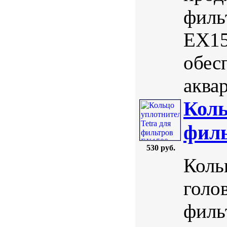
филь
EX15
обес
аква
Коль
филь
530 руб.
Коль
голо
филь