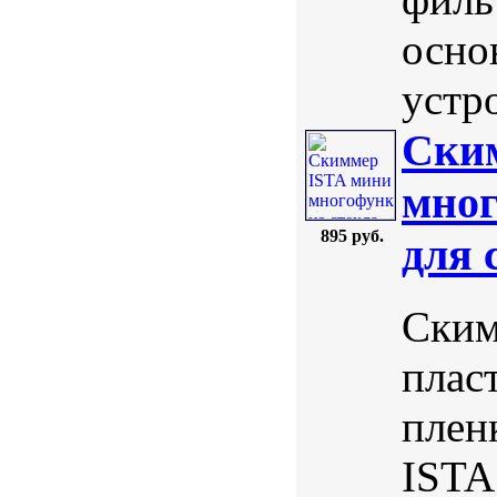
осно
устро
Ски
мног
895 руб.
для 
Ским
плас
плен
ISTA