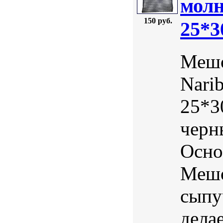
молн
150 руб.
25*3
Мешо
Nari
25*3
черн
Осно
Мешо
сыпу
дела