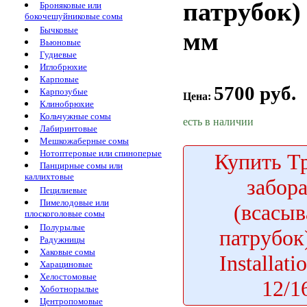
патрубок) 
Броняковые или
бокочешуйниковые сомы
Бычковые
мм
Вьюновые
Гудиевые
Иглобрюхие
Карповые
5700 руб.
Карпозубые
Цена:
Клинобрюхие
Кольчужные сомы
есть в наличии
Лабиринтовые
Мешкожаберные сомы
Нотоптеровые или спиноперые
Купить
Тр
Панцирные сомы или
каллихтовые
забор
Пецилиевые
Пимелодовые или
(всасы
плоскоголовые сомы
Полурылые
патрубо
Радужницы
Хаковые сомы
Installat
Харациновые
Хелостомовые
12/1
Хоботнорылые
Центропомовые