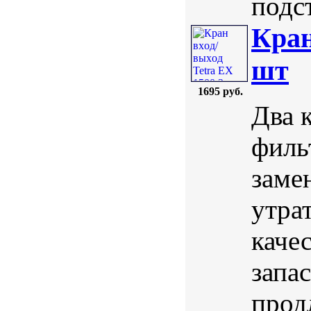
подст
Кран
шт
1695 руб.
Два 
филь
заме
утра
каче
запа
прод