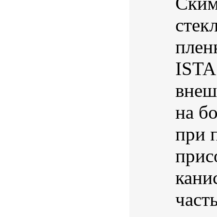
Ским
стек
плен
ISTA
внеш
на б
при 
прис
кани
част