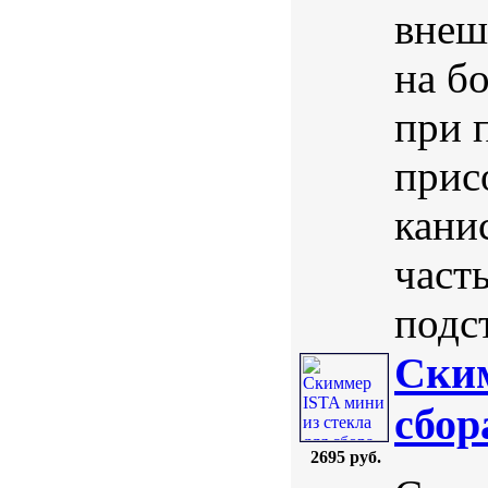
внеш
на б
при 
прис
кани
част
подс
Ским
сбор
2695 руб.