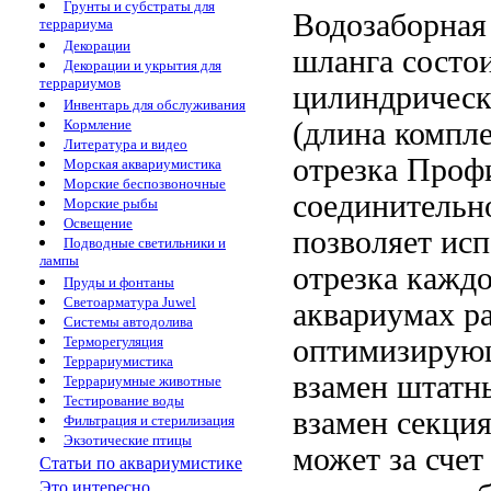
Грунты и субстраты для
Водозаборная
террариума
Декорации
шланга
состо
Декорации и укрытия для
террариумов
цилиндричес
Инвентарь для обслуживания
(длина
компле
Кормление
Литература и видео
отрезка
Профи
Морская аквариумистика
Морские беспозвоночные
соединительн
Морские рыбы
Освещение
позволяет исп
Подводные светильники и
лампы
отрезка кажд
Пруды и фонтаны
Светоарматура Juwel
аквариумах р
Системы автодолива
оптимизирую
Терморегуляция
Террариумистика
взамен штатн
Террариумные животные
Тестирование воды
взамен
секция
Фильтрация и стерилизация
Экзотические птицы
может
за сче
Статьи по аквариумистике
Это интересно...