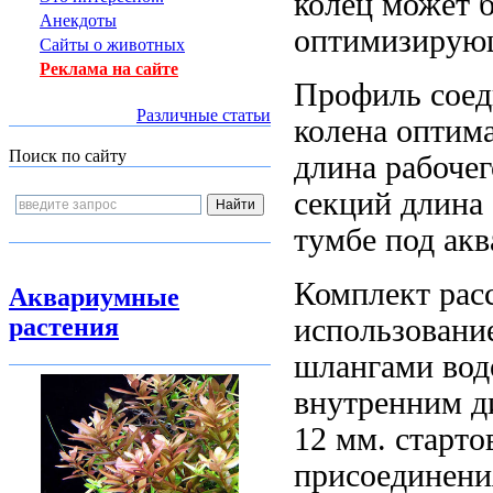
колец
может б
Анекдоты
оптимизирую
Сайты о животных
Реклама на сайте
Профиль сое
Различные статьи
колена оптим
Поиск по сайту
длина рабочег
секций длина
тумбе под
акв
Комплект рас
Аквариумные
использовани
растения
шлангами
вод
внутренним 
12 мм.
старто
присоединен