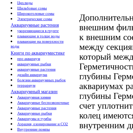
Цихлиды
Шильбовые сомы
Широкоголовые сомы
Дополнительн
Электрические сомы
внешним фил
Аквариумные растения
укореняющиеся в грунте
к внешним
со
плавающие в толще воды
плавающие на поверхности
между секци
воды
Книги по аквариумистике
который
межд
про аквариум
Герметичност
аквариумные рыбки
аквариумные растения
глубины Герм
дизайн аквариума
болезни аквариумных рыбок
аквариумах р
террариум
Аквариумный магазин
глубины Герм
Аквариумная химия
Аквариумные беспозвоночные
счет уплотни
Аквариумные растения
колец имеютс
Аквариумные рыбки
Аквариумы и тумбы
внутренним д
Аэрация, озонирование и CO2
Внутренние помпы