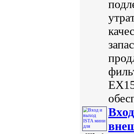
подл
утра
каче
запа
прод
филь
EX15
обес
Вxод
внеш