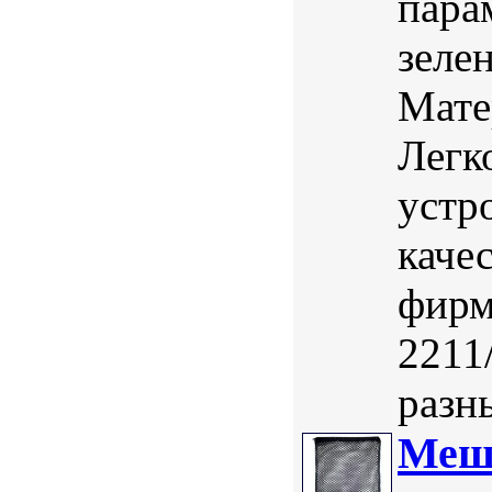
пара
зеле
Мате
Легк
устр
каче
фирм
2211
разн
Мешо