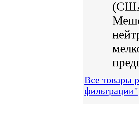
(США
Мешо
нейт
мелк
предп
Все товары р
фильтрации"