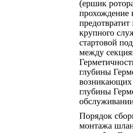
(ершик
ротор
прохождение 
предотвратит
крупного
слу
стартовой по
между секция
Герметичност
глубины Герм
возникающи
глубины Герм
обслуживани
Порядок сбо
монтажа
шлан