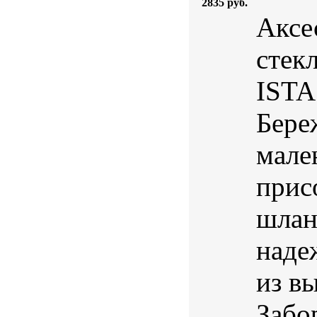
2835 руб.
Аксе
стек
ISTA
Бере
мале
прис
шлан
наде
из в
Забо