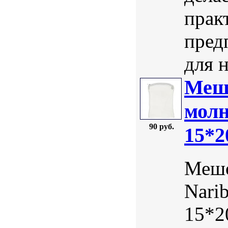
прак
пред
для н
Мешо
молн
90 руб.
15*2
Мешо
Nari
15*2