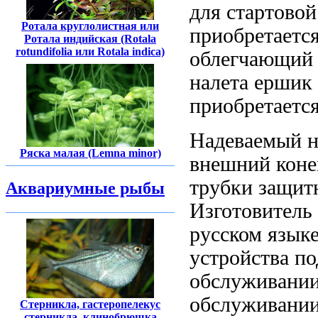
для стартовой
Ротала круглолистная или
приобретаетс
Ротала индийская (Rotala
rotundifolia или Rotala indica)
облегчающий 
налета ершик
приобретаетс
Надеваемый 
Ряска малая (Lemna minor)
внешний кон
трубки защи
Аквариумные рыбы
Изготовитель
русском язык
устройства п
обслуживани
обслуживании
Стерникла, гастеропелекус
стерникла, клинобрюшка