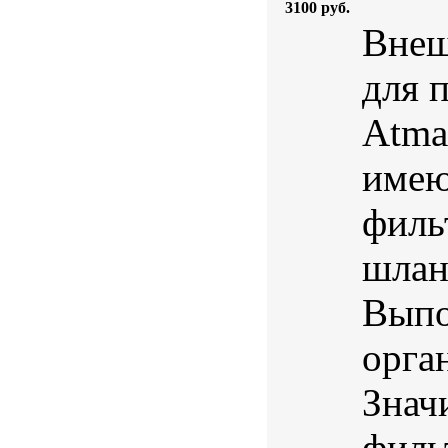
3100 руб.
Внеш
для 
Atma
имею
филь
шлан
Выпо
орга
Знач
филь