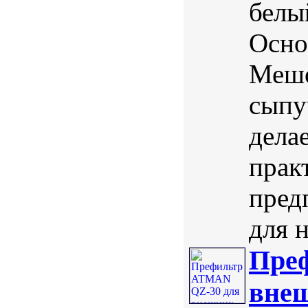
белы
Осно
Мешо
сыпу
дела
прак
пред
для н
Пре
внеш