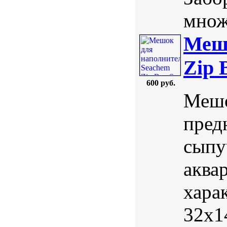
множ
Мешо
Zip 
600 руб.
Мешо
пред
сыпу
аква
харак
32х1