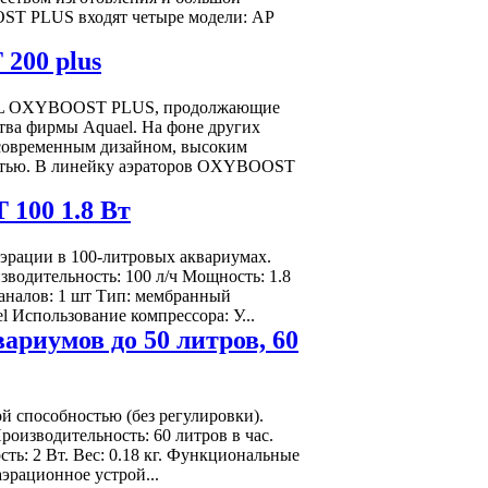
ST PLUS входят четыре модели: AP
00 plus
L OXYBOOST PLUS, продолжающие
ва фирмы Aquael. На фоне других
 современным дизайном, высоким
остью. В линейку аэраторов OXYBOOST
100 1.8 Вт
эрации в 100-литровых аквариумах.
одительность: 100 л/ч Мощность: 1.8
 каналов: 1 шт Тип: мембранный
l Использование компрессора: У...
ариумов до 50 литров, 60
й способностью (без регулировки).
оизводительность: 60 литров в час.
сть: 2 Вт. Вес: 0.18 кг. Функциональные
эрационное устрой...