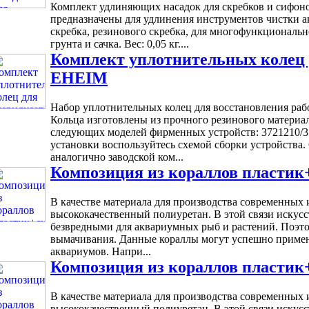
Комплект удлиняющих насадок для скребков и сиф
предназначены для удлинения инструментов чистки ак
скребка, резинового скребка, для многофункциональн
грунта и сачка. Вес: 0,05 кг....
Комплект уплотнительных колец 
EHEIM
Набор уплотнительных колец для восстановления раб
Кольца изготовлены из прочного резинового материал
следующих моделей фирменных устройств: 3721210/37
установки воспользуйтесь схемой сборки устройства
аналогично заводской ком...
Композиция из кораллов пластик
В качестве материала для производства современных 
высококачественный полиуретан. В этой связи искус
безвредными для аквариумных рыб и растений. Поэто
вымачивания. Данные кораллы могут успешно применя
аквариумов. Напри...
Композиция из кораллов пластик+
В качестве материала для производства современных 
высококачественный полиуретан. В этой связи искус