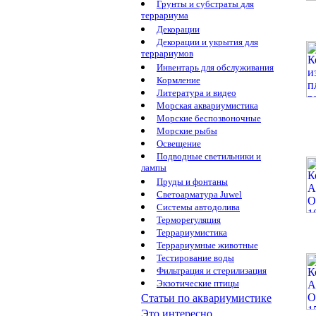
Грунты и субстраты для
террариума
Декорации
Декорации и укрытия для
террариумов
Инвентарь для обслуживания
Кормление
Литература и видео
Морская аквариумистика
Морские беспозвоночные
Морские рыбы
Освещение
Подводные светильники и
лампы
Пруды и фонтаны
Светоарматура Juwel
Системы автодолива
Терморегуляция
Террариумистика
Террариумные животные
Тестирование воды
Фильтрация и стерилизация
Экзотические птицы
Статьи по аквариумистике
Это интересно...