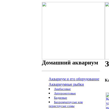
Домашний аквариум
З
Аквариум и его оборудование
К
Аквариумные рыбки
Анабасовые
Аптеронотовые
Бадиевые
Бахромчатоусые или
перистоусые сомы