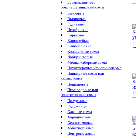
Броняковые или
бокочешуйниковые сомы
Бычковые
Вьюновые
Гудиевые
Иглобрюхие
Карповые
Карпозубые
Клинобрюхие
Кольчужные сомы
Лабиринтовые
Мешкожаберные сомы
Нотоптеровые или спиноперые
Панцирные сомы или
каллихтовые
Пецилиевые
Пимелодовые или
плоскоголовые сомы
Полурылые
Радужницы
Хаковые сомы
Харациновые
Хелостомовые
Хоботнорылые
Центропомовые