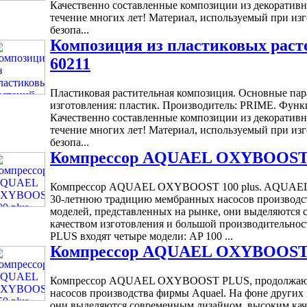
Качественно составленные композиции из декоративны
течение многих лет! Материал, используемый при из
безопа...
Композиция из пластиковых раст
60211
Пластиковая растительная композиция. Основные пара
изготовления: пластик. Производитель: PRIME. Функ
Качественно составленные композиции из декоративны
течение многих лет! Материал, используемый при из
безопа...
Компрессор AQUAEL OXYBOOST 1
Компрессор AQUAEL OXYBOOST 100 plus. AQUAE
30-летнюю традицию мембранных насосов производст
моделей, представленных на рынке, они выделяются
качеством изготовления и большой производительн
PLUS входят четыре модели: AP 100 ...
Компрессор AQUAEL OXYBOOST 1
Компрессор AQUAEL OXYBOOST PLUS, продолжающ
насосов производства фирмы Aquael. На фоне других
они выделяются современным дизайном, высоким кач