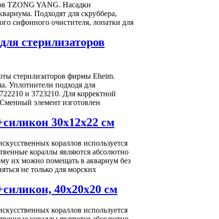
онов TZONG YANG. Насадки
вариума. Подходят для скруббера,
ого сифонного очистителя, лопатки для
для стерилизаторов
оты стерилизаторов фирмы Eheim.
а. Уплотнители подходя для
22210 и 3723210. Для корректной
. Сменный элемент изготовлен
+силикон 30х12х22 см
искусственных кораллов используется
ственные кораллы являются абсолютно
му их можно помещать в аквариум без
ться не только для морских
силикон, 40х20х20 см
искусственных кораллов используется
ственные кораллы являются абсолютно