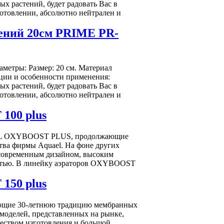
х растений, будет радовать Вас в
готовлении, абсолютно нейтрален и
ений 20см PRIME PR-
метры: Размер: 20 см. Материал
ции и особенности применения:
х растений, будет радовать Вас в
готовлении, абсолютно нейтрален и
00 plus
L OXYBOOST PLUS, продолжающие
ва фирмы Aquael. На фоне других
 современным дизайном, высоким
остью. В линейку аэраторов OXYBOOST
50 plus
ие 30-летнюю традицию мембранных
 моделей, представленных на рынке,
еством изготовления и большой