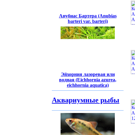
Анубиас Бартера (Anubias
barteri var. barteri)
Эйхорния лазоревая или
водная (Eichhornia azurea,
eichhornia aquatica)
Аквариумные рыбы