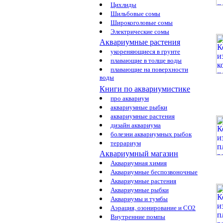
Цихлиды
Шильбовые сомы
Широкоголовые сомы
Электрические сомы
Аквариумные растения
укореняющиеся в грунте
плавающие в толще воды
плавающие на поверхности
воды
Книги по аквариумистике
про аквариум
аквариумные рыбки
аквариумные растения
дизайн аквариума
болезни аквариумных рыбок
террариум
Аквариумный магазин
Аквариумная химия
Аквариумные беспозвоночные
Аквариумные растения
Аквариумные рыбки
Аквариумы и тумбы
Аэрация, озонирование и CO2
Внутренние помпы