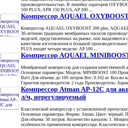
производительностью. В линейку аэраторов OXYBOO
100 PLUS, APR 150 PLUS, AP 200 ...
Компрессор AQUAEL OXYBOOST 2
Компрессор AQUAEL OXYBOOST 200 plus. AQUAE
30-летнюю традицию мембранных насосов производст
моделей, представленных на рынке, они выделяются
качеством изготовления и большой производительн
PLUS входят четыре модели: AP 100 ...
Компрессор AQUAEL MINIBOOST 
Мембранный компрессор для создания качественной а
Основные параметры: Модель: MINIBOOST 100 Произв
Ватт Для объема: до 100 литров Вес: 0.162 кг Кол-во
Гарантия производителя: 2 года Производитель: Aquae
Компрессор Atman AP-12C для акв
л/ч, нерегулируемый
Классический компрессор с установленной пропускно
Основные параметры: Фирма: Atman. Цвет: черный. Пр
Для объема: 50 литров. Количество каналов: 1. Мощно
особенности применения компрессора: Классическое а