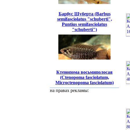
Барбус Шуберта (Barbus
semifasciolatus "schuberti",
Puntius semifasciolatus
"schuberti")
Ктенопома восьмиполосая
(Ctenopoma fasciolatum,
Microctenopoma fasciolatum)
на правах рекламы: