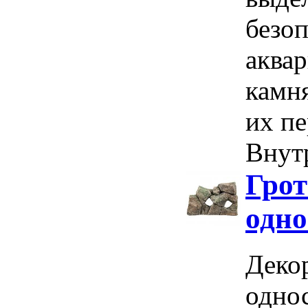
безо
аква
камня
их пе
Внутр
Грот
одно
Декор
одно