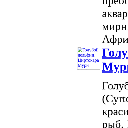
прео
аква
мирн
Африк
Голу
Мури
Голу
(Cyrt
крас
рыб. 