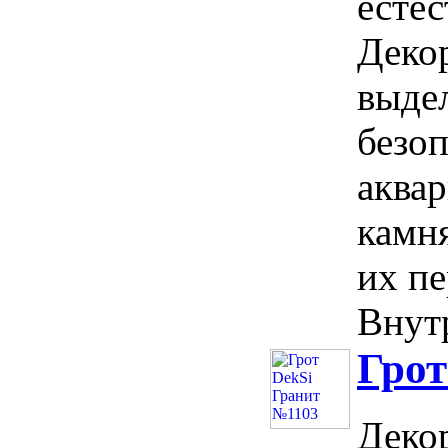
естес
Деко
выдел
безо
аква
камня
их пе
Внутр
Грот
Деко