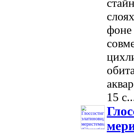
стайн
слоях
фоне
совм
цихл
обит
аква
15 с..
Глос
мери