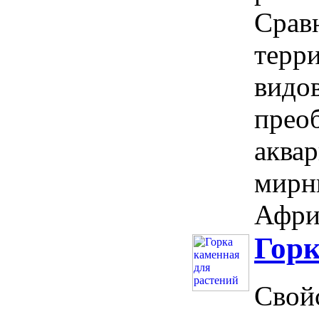
Срав
терр
видов
прео
аква
мирн
Африк
Горк
Свойс