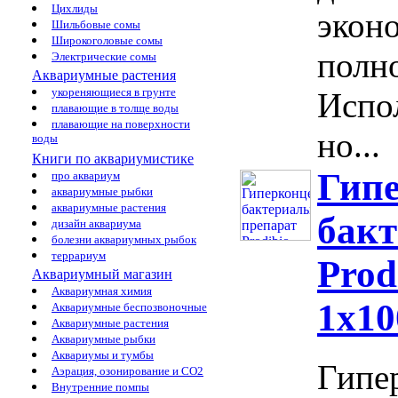
Цихлиды
экон
Шильбовые сомы
Широкоголовые сомы
полно
Электрические сомы
Аквариумные растения
укореняющиеся в грунте
Испо
плавающие в толще воды
плавающие на поверхности
но...
воды
Книги по аквариумистике
Гип
про аквариум
аквариумные рыбки
аквариумные растения
бак
дизайн аквариума
болезни аквариумных рыбок
террариум
Prod
Аквариумный магазин
Аквариумная химия
1х10
Аквариумные беспозвоночные
Аквариумные растения
Аквариумные рыбки
Аквариумы и тумбы
Гипе
Аэрация, озонирование и CO2
Внутренние помпы