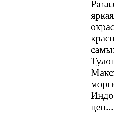
Parac
яркая
окра
красн
самы
Тулов
Макс
морск
Индо
цен...