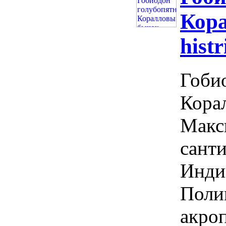
Кор
histr
Гоби
Корал
Макс
санти
Инди
Поли
акро