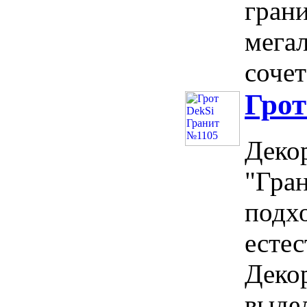
гран
мегал
сочет
Грот
Деко
"Гран
подх
естес
Деко
выдел