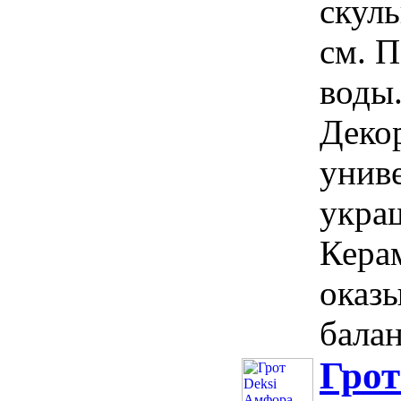
скуль
см. 
воды
Деко
унив
укра
Керам
оказ
балан
Грот