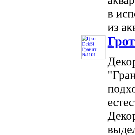
в исп
из ак
Грот
Деко
"Гран
подх
естес
Деко
выдел