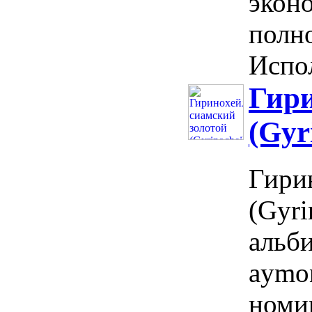
экон
полн
Испол
Гири
(Gyr
Гири
(Gyri
альби
aymon
номи