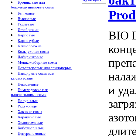
бак
Броняковые или
бокочешуйниковые сомы
Prod
Бычковые
Вьюновые
Гудиевые
Иглобрюхие
BIO 
Карповые
Карпозубые
конц
Клинобрюхие
Кольчужные сомы
Лабиринтовые
преп
Мешкожаберные сомы
Нотоптеровые или спиноперые
нала
Панцирные сомы или
каллихтовые
Пецилиевые
и уда
Пимелодовые или
плоскоголовые сомы
загр
Полурылые
Радужницы
Хаковые сомы
азото
Харациновые
Хелостомовые
длит
Хоботнорылые
Центропомовые