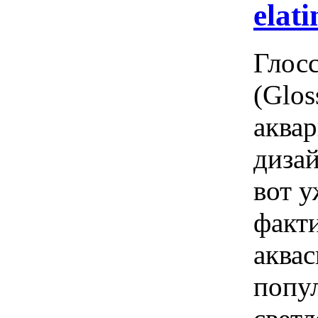
elati
Глос
(Glos
аквар
дизай
вот у
факти
аквас
попу