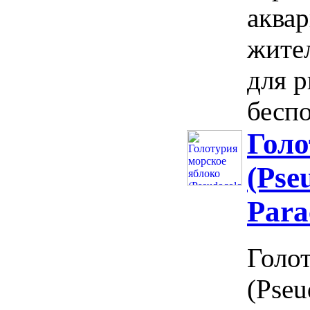
аква
жите
для 
беспо
Голо
(Pse
Para
Голо
(Pseu