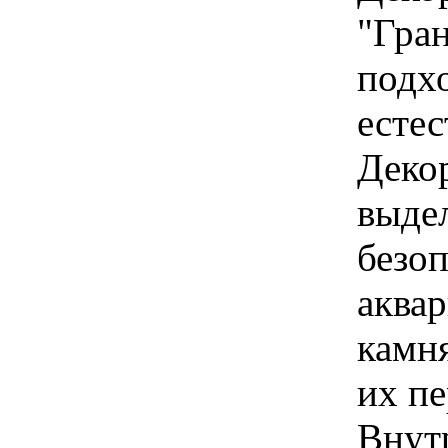
"Гран
подх
естес
Деко
выдел
безо
аква
камня
их пе
Внутр