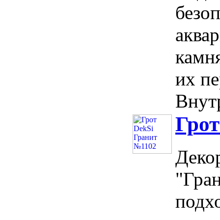
безо
аква
камня
их пе
Внутр
Грот
Деко
"Гран
подх