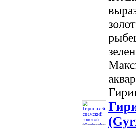
выраз
золо
рыбе
зелен
Макс
аквар
Гирин
Гири
(Gyr