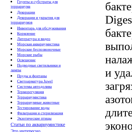
Грунты и субстраты для
бакте
террариума
Декорации
Diges
Декорации и укрытия для
террариумов
Инвентарь для обслуживания
бакте
Кормление
Литература и видео
выпо
Морская аквариумистика
Морские беспозвоночные
Морские рыбы
нала
Освещение
Подводные светильники и
и уда
лампы
Пруды и фонтаны
Светоарматура Juwel
загр
Системы автодолива
Терморегуляция
азото
Террариумистика
Террариумные животные
Тестирование воды
длит
Фильтрация и стерилизация
Экзотические птицы
экон
Статьи по аквариумистике
Это интересно...