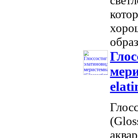
светл
кото
хорош
образ
Глос
мери
elat
Глос
(Glos
аквар