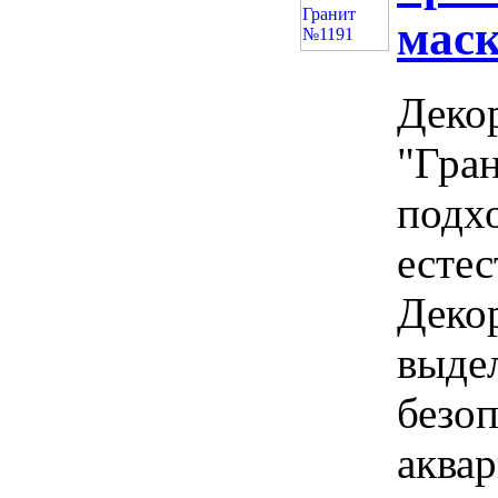
мас
Деко
"Гра
подх
естес
Деко
выдел
безо
аква