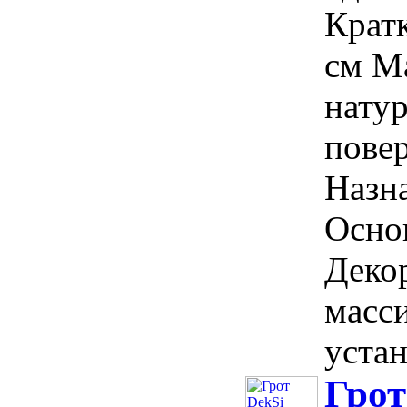
Крат
см Ма
нату
пове
Назна
Осно
Деко
масс
устан
Грот