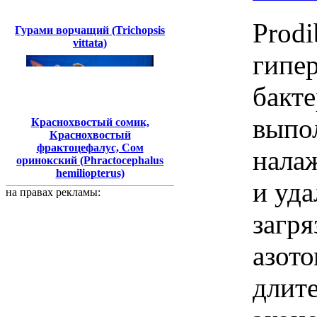
Prodi
Гурами ворчащий (Trichopsis
vittata)
гипе
бакте
выпо
Краснохвостый сомик,
Краснохвостый
фрактоцефалус, Сом
нала
оринокский (Phractocephalus
hemiliopterus)
и уда
на правах рекламы:
загр
азото
длит