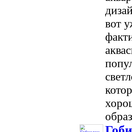
дизай
вот у
факти
аквас
попу
светл
кото
хорош
образ
Гоби