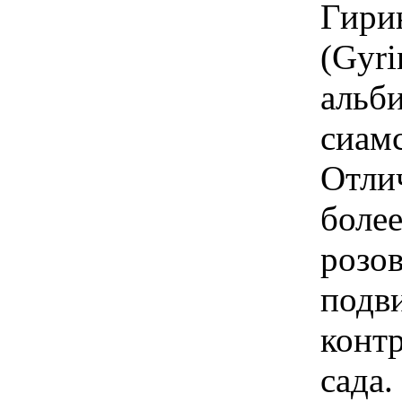
Гири
(Gyri
альб
сиамс
Отли
более
розов
подв
контр
сада.