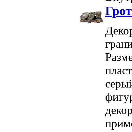
Грот
Декор
грани
Разм
плас
серы
фигу
деко
прим