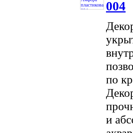
004
Деко
укры
внут
позв
по кр
Деко
проч
и аб
аква