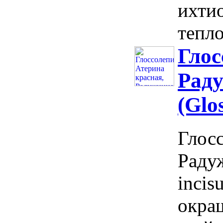
ихти
тепло
Глос
Раду
(Glos
Глосс
Радуж
incis
окра