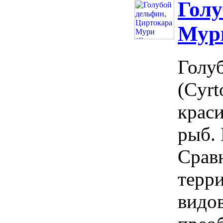
Голу
Мури
Голу
(Cyrt
крас
рыб. 
Срав
терр
видов