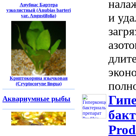
нала
Анубиас Бартера
узколистный (Anubias barteri
и уда
var. Angustifolia)
загр
азото
длит
экон
Криптокорина язычковая
полно
(Cryptocoryne lingua)
Гип
Аквариумные рыбы
бак
Prod