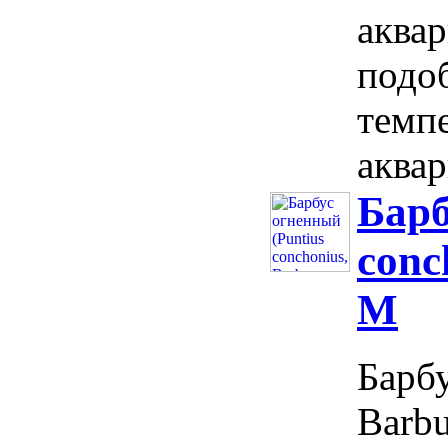
аква
подоб
темп
аквар
Барб
conc
M
Барбу
Barbu