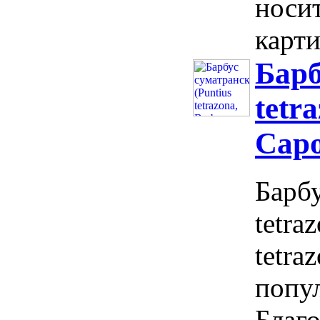
носит
карти
Барб
tetr
Capo
Барбу
tetra
tetra
попу
Благо