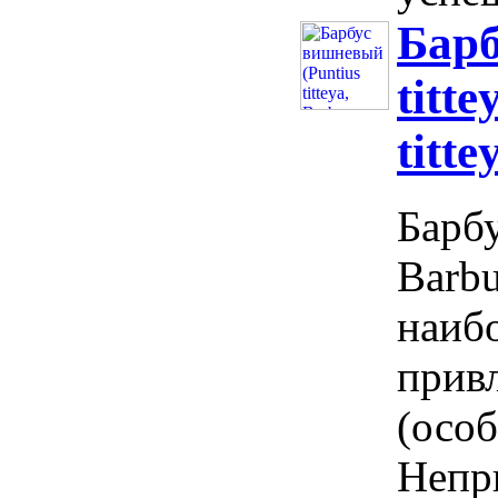
Барб
titte
titte
Барбу
Barbu
наиб
прив
(особ
Непр