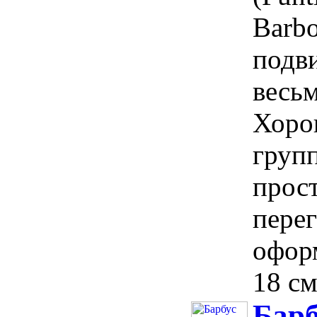
Barbo
подв
весьм
Хорош
груп
прос
пере
офор
18 см.
Барб