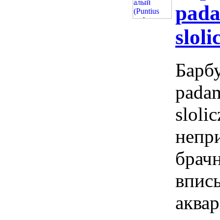
pada
slol
Барбу
padam
sloli
непри
брач
впис
аква