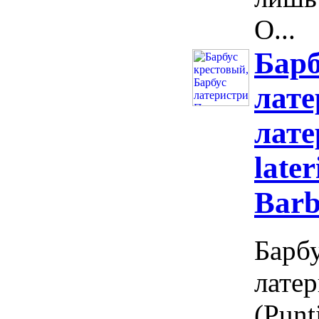
О...
Барб
лате
лате
later
Barb
Барбу
латер
(Punti