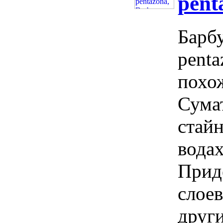
pent
Барбу
penta
похо
Сума
стай
водах
Прид
слое
друг