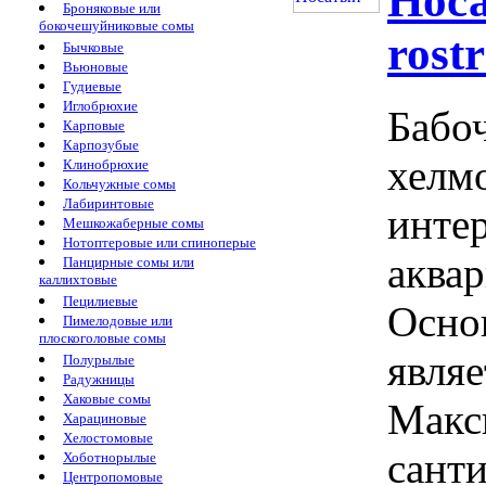
Носа
Броняковые или
бокочешуйниковые сомы
rost
Бычковые
Вьюновые
Гудиевые
Иглобрюхие
Бабо
Карповые
Карпозубые
хелмо
Клинобрюхие
Кольчужные сомы
Лабиринтовые
интер
Мешкожаберные сомы
Нотоптеровые или спиноперые
аква
Панцирные сомы или
каллихтовые
Пецилиевые
Осно
Пимелодовые или
плоскоголовые сомы
являе
Полурылые
Радужницы
Хаковые сомы
Макс
Харациновые
Хелостомовые
санти
Хоботнорылые
Центропомовые