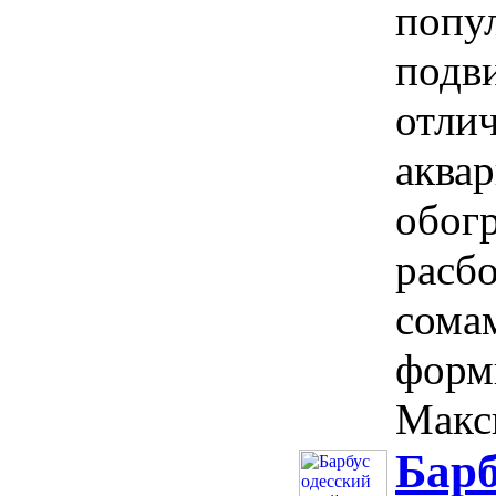
попу
подви
отли
аквар
обог
расб
сома
форм
Макс
Барб