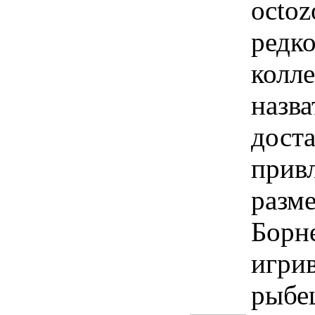
octoz
редк
колле
назва
доста
прив
разме
Борн
игри
рыбеш