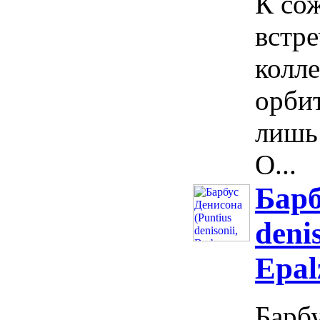
К со
встре
колле
орби
лишь 
О...
Барб
deni
Epal
Барбу