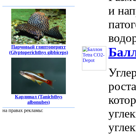
и нап
пато
водор
Парчовый глиптоперихт
Балл
(Glyptoperichthys gibbiceps)
Угле
роста
котор
Кардинал (Tanichthys
albonubes)
углек
на правах рекламы:
углек