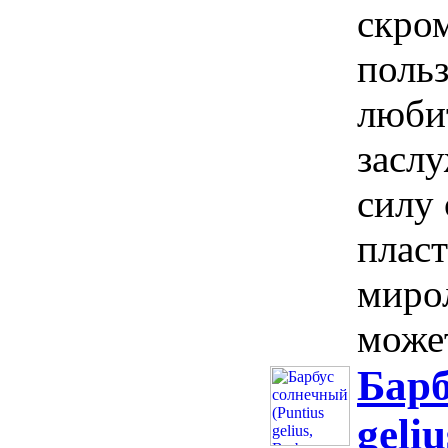
скро
поль
люби
заслу
силу 
плас
миро
может
Барб
geli