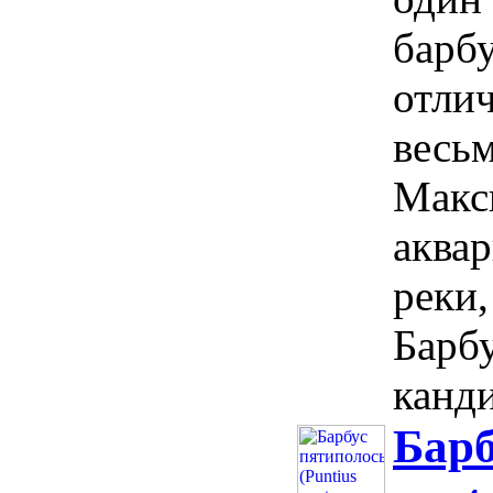
барб
отлич
весьм
Макс
аквар
реки,
Барбу
канди
Барб