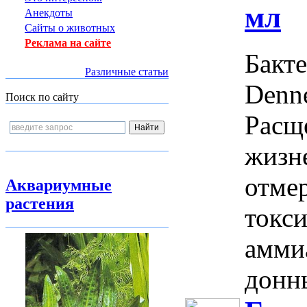
мл
Анекдоты
Сайты о животных
Реклама на сайте
Бакт
Различные статьи
Denne
Поиск по сайту
Расщ
жизн
отме
Аквариумные
растения
токси
амми
донны