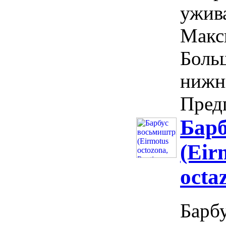
ужива
Макс
Боль
нижн
Предп
Бар
(Eir
octa
Барб