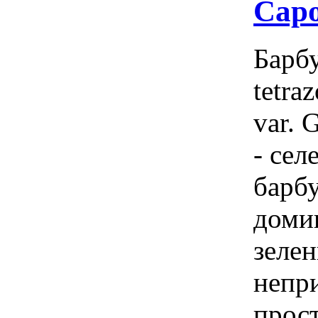
Capo
Барбу
tetra
var. 
- сел
барб
доми
зеле
непр
прост