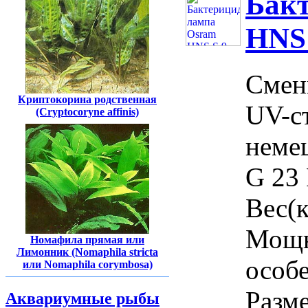
Бак
HNS 
Смен
Криптокорина родственная
UV-с
(Cryptocoryne affinis)
неме
G 23 
Вес(
Мощн
Номафила прямая или
Лимонник (Nomaphila stricta
особ
или Nomaphila corymbosa)
Разме
Аквариумные рыбы