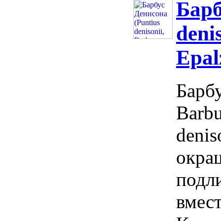
Барб
deni
Epal
Барбу
Barbu
denis
окраш
подл
вмес