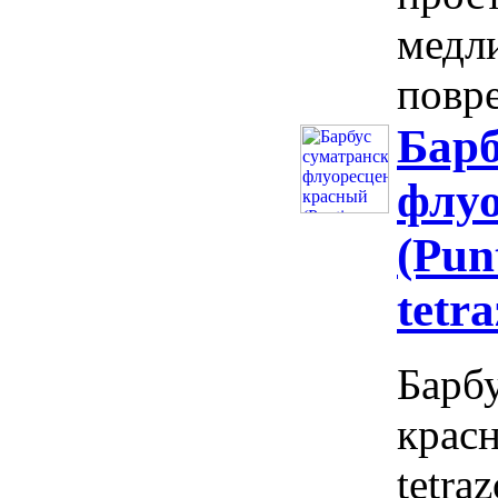
медл
повре
Барб
флу
(Pun
tetr
Барб
красн
tetra