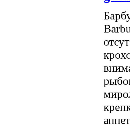
Барбу
Barbu
отсут
крох
вним
рыбо
миро
креп
аппе