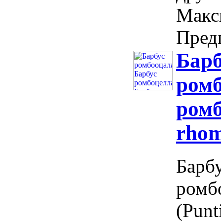
Макс
Предп
Барб
ромб
ромб
rhom
Барб
ромб
(Punt