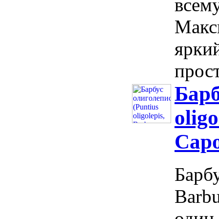
всему
Макс
яркий
прост
Барб
oligo
Capo
Барбу
Barbu
один