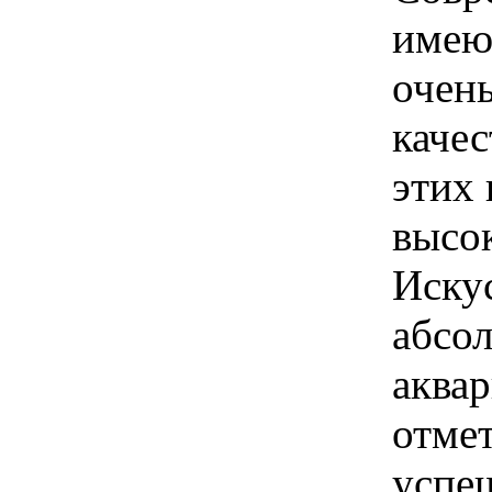
имею
очень
качес
этих 
высо
Иску
абсо
аква
отмет
успеш