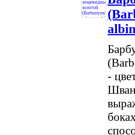
(Bar
albi
Барб
(Barb
- цве
Шван
выра
боках
спос