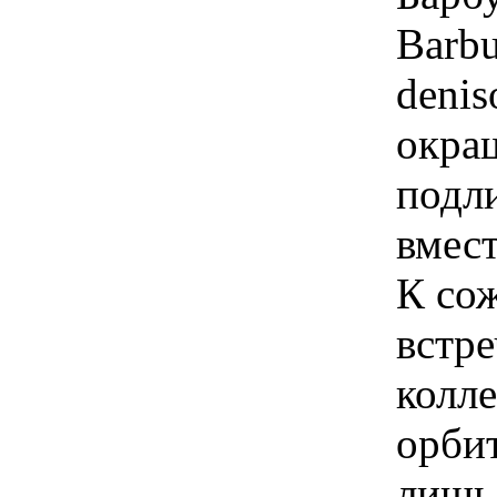
Barbu
denis
окраш
подл
вмес
К со
встре
колле
орби
лишь 