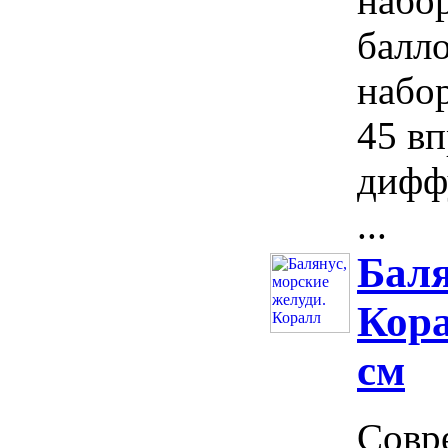
набо
балл
набор
45 в
диффу
...
Баля
Кора
см
Совр