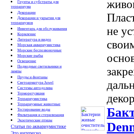
живог
Грунты и субстраты для
террариума
Декорации
Плас
Декорации и укрытия для
террариумов
не у
Инвентарь для обслуживания
Кормление
Литература и видео
свои
Морская аквариумистика
Морские беспозвоночные
основ
Морские рыбы
Освещение
Подводные светильники и
закре
лампы
Пруды и фонтаны
дальн
Светоарматура Juwel
Системы автодолива
Терморегуляция
декор
Террариумистика
Террариумные животные
Бак
Тестирование воды
Фильтрация и стерилизация
Экзотические птицы
Denn
Статьи по аквариумистике
Это интересно...