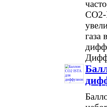
часто
CO2-
увел
газа 
диффу
Дифф
Балл
дифф
Балл