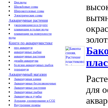
Цихлиды
высо
Шильбовые сомы
Широкоголовые сомы
вытя
Электрические сомы
Аквариумные растения
укореняющиеся в грунте
окра
плавающие в толще воды
плавающие на поверхности
золот
воды
Книги по аквариумистике
Бако
про аквариум
аквариумные рыбки
аквариумные растения
плас
дизайн аквариума
болезни аквариумных рыбок
террариум
Аквариумный магазин
Расте
Аквариумная химия
Аквариумные беспозвоночные
для 
Аквариумные растения
Аквариумные рыбки
Аквариумы и тумбы
аквар
Аэрация, озонирование и CO2
Внутренние помпы