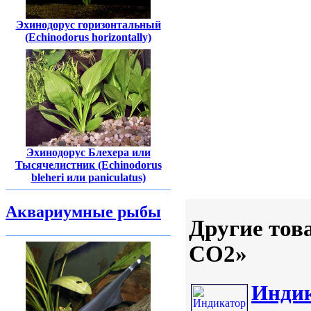
Эхинодорус горизонтальный
(Echinodorus horizontally)
Эхинодорус Блехера или
Тысячелистник (Echinodorus
bleheri или paniculatus)
Аквариумные рыбы
Другие тов
CO2»
Индик