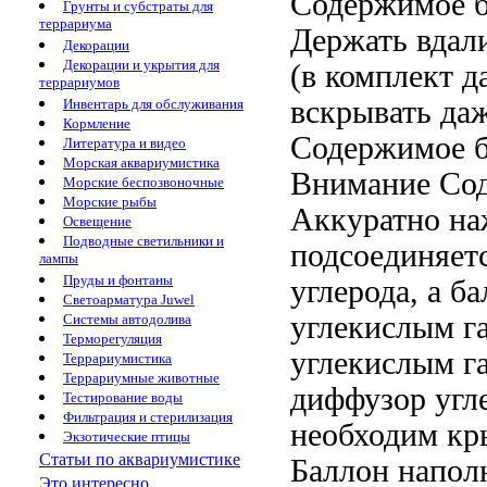
Содержимое б
Грунты и субстраты для
террариума
Держать вдал
Декорации
Декорации и укрытия для
(в комплект
д
террариумов
вскрывать да
Инвентарь для обслуживания
Кормление
Содержимое б
Литература и видео
Морская аквариумистика
Внимание Со
Морские беспозвоночные
Морские рыбы
Аккуратно на
Освещение
Подводные светильники и
подсоединяет
лампы
Пруды и фонтаны
углерода, а
ба
Светоарматура Juwel
углекислым г
Системы автодолива
Терморегуляция
углекислым г
Террариумистика
Террариумные животные
диффузор угл
Тестирование воды
Фильтрация и стерилизация
необходим
кр
Экзотические птицы
Статьи по аквариумистике
Баллон
напол
Это интересно...