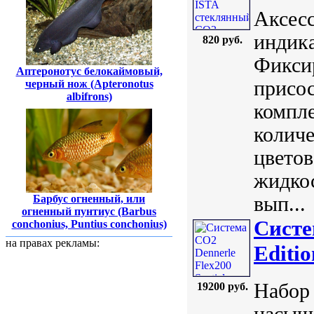
Аксес
индика
820 руб.
Фиксир
Аптеронотус белокаймовый,
присос
черный нож (Apteronotus
albifrons)
компле
количе
цветов
жидко
вып...
Барбус огненный, или
огненный пунтиус (Barbus
Систе
conchonius, Puntius conchonius)
на правах рекламы:
Editi
Набор 
19200 руб.
насыщ