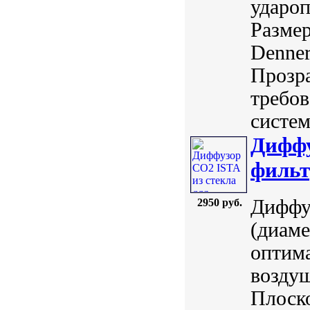
удароп
Размер
Denner
Прозра
требов
систем
Диффу
фильт
Диффу
2950 руб.
(диаме
оптим
воздуш
Плоско