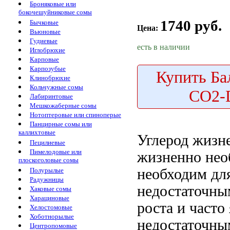
Броняковые или
бокочешуйниковые сомы
1740 руб.
Бычковые
Цена:
Вьюновые
Гудиевые
есть в наличии
Иглобрюхие
Карповые
Карпозубые
Купить
Бал
Клинобрюхие
Кольчужные сомы
CO2-
Лабиринтовые
Мешкожаберные сомы
Нотоптеровые или спиноперые
Панцирные сомы или
каллихтовые
Углерод жизн
Пецилиевые
Пимелодовые или
жизненно нео
плоскоголовые сомы
необходим дл
Полурылые
Радужницы
недостаточны
Хаковые сомы
Харациновые
роста и
часто
Хелостомовые
Хоботнорылые
недостаточны
Центропомовые