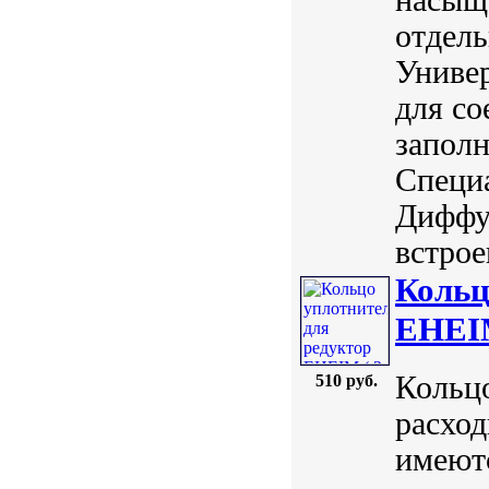
отдель
Универ
для со
заполн
Специ
Диффуз
встрое
Кольц
EHEIM
Кольцо
510 руб.
расход
имеютс