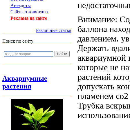
недостаточны
Анекдоты
Сайты о животных
Внимание: С
Реклама на сайте
баллона нахо
Различные статьи
давлением.
ув
Поиск по сайту
Держать вдал
аквариумной 
которые
не на
растений кот
Аквариумные
допускать ко
растения
пламенем
co2
Трубка
вскры
использовани