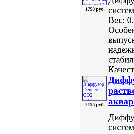
Диффу
систем
1750 руб.
Вес: 0
Особе
выпуск
надежн
стабил
Качест
Диффу
раств
аквар
2155 руб.
Диффу
систем