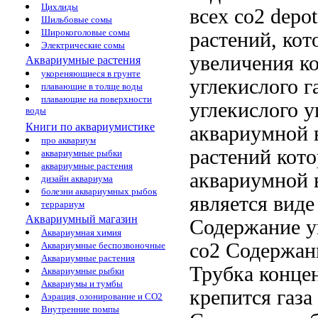
Цихлиды
всех
co2 depo
Шильбовые сомы
Широкоголовые сомы
растений, ко
Электрические сомы
увеличения к
Аквариумные растения
укореняющиеся в грунте
углекислого г
плавающие в толще воды
плавающие на поверхности
углекислого
у
воды
Книги по аквариумистике
аквариумной 
про аквариум
растений кот
аквариумные рыбки
аквариумные растения
аквариумной 
дизайн аквариума
болезни аквариумных рыбок
является
виде
террариум
Аквариумный магазин
Содержание уг
Аквариумная химия
co2 Содержан
Аквариумные беспозвоночные
Аквариумные растения
Трубка
концен
Аквариумные рыбки
Аквариумы и тумбы
крепится
газа
Аэрация, озонирование и CO2
Внутренние помпы