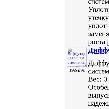
систем
Уплотн
утечку
уплотн
заменя
роста 
Диффу
Диффу
систем
1565 руб.
Вес: 0
Особе
выпуск
надежн