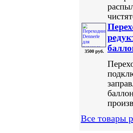
распыл
чистят
Перех
редук
балло
3500 руб.
Перехо
подклю
запра
баллон
произв
Все товары 