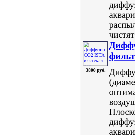
диффуз
аквари
распыл
чистят
Диффу
фильт
Диффу
3800 руб.
(диаме
оптим
воздуш
Плоско
диффуз
аквари