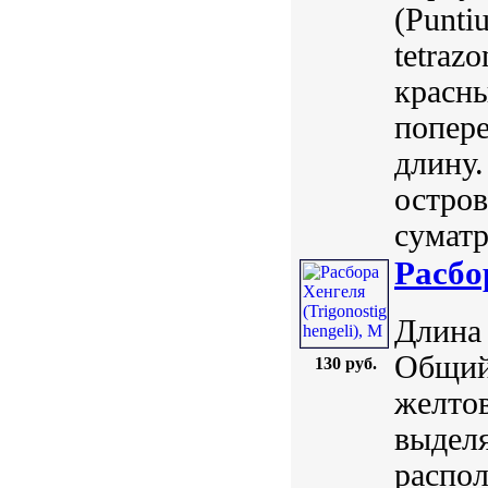
(Puntiu
tetraz
красн
попере
длину.
остров
суматр
Расбо
Длина 
Общий 
130 руб.
желтов
выдел
распол