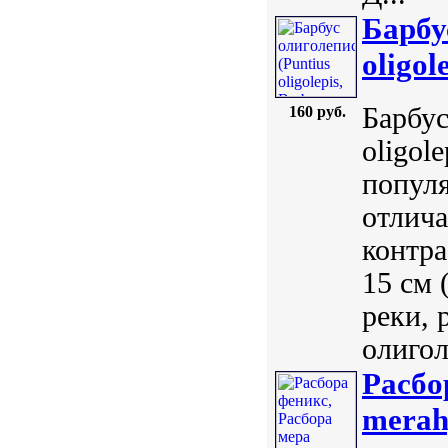
Барбус
oligol
Барбус
160 руб.
oligole
популя
отлича
контра
15 см 
реки, 
олигол
Расбо
merah