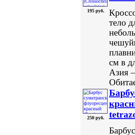
Кроссо
195 руб.
тело д
неболь
чешуйк
плавни
см в д
Азия –
Обитае
Барбу
красны
tetraz
250 руб.
Барбу