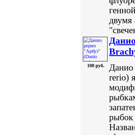
флуор
генной
двумя 
"свече
Данио
Brach
Данио 
100 руб.
rerio)
модиф
рыбкам
запат
рыбок
Назван