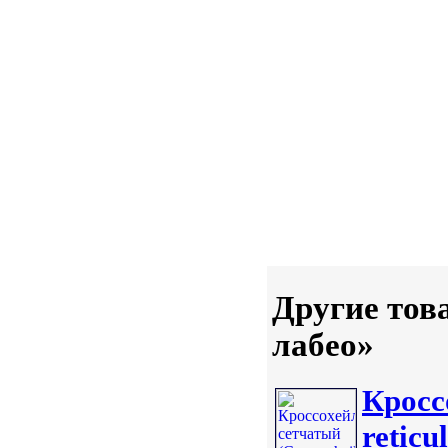
Другие тов
лабео»
Кросс
reticu