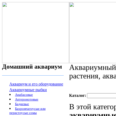
Домашний аквариум
Аквариумный 
растения, ак
Аквариум и его оборудование
Аквариумные рыбки
Анабасовые
Каталог:
Аптеронотовые
Бадиевые
В этой катег
Бахромчатоусые или
перистоусые сомы
аквариумны