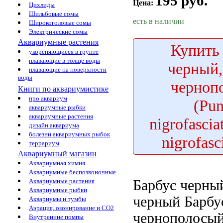
195 руб.
Цена:
Цихлиды
Шильбовые сомы
есть в наличии
Широкоголовые сомы
Электрические сомы
Аквариумные растения
Купить
укореняющиеся в грунте
плавающие в толще воды
черный,
плавающие на поверхности
воды
черноп
Книги по аквариумистике
про аквариум
(Pun
аквариумные рыбки
аквариумные растения
nigrofascia
дизайн аквариума
болезни аквариумных рыбок
nigrofasc
террариум
Аквариумный магазин
Аквариумная химия
Аквариумные беспозвоночные
Барбус черны
Аквариумные растения
Аквариумные рыбки
черный Барбу
Аквариумы и тумбы
Аэрация, озонирование и CO2
чернополосы
Внутренние помпы