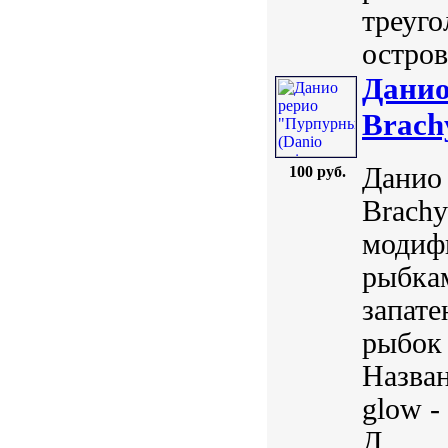
треуго
остров
Данио
Brach
Данио 
100 руб.
Brachy
модиф
рыбкам
запат
рыбок
Назван
glow -
Д...