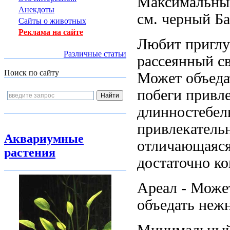
Максимальны
Анекдоты
см.
черный Ба
Сайты о животных
Реклама на сайте
Любит пригл
Различные статьи
рассеянный с
Поиск по сайту
Может объед
побеги
привл
длинностебел
привлекатель
Аквариумные
отличающаяся
растения
достаточно к
Ареал -
Может
объедать неж
Минимальны