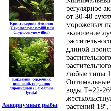
регулярное
ак
от 30-40
сухи
мороженых
па
Криптокорина Невилля
(Cryptocoryne nevillii или
включение
лу
Cryptocoryne willisii)
растительног
длиной
проис
растительног
растительног
любые типы
1
Кардамин, сердечник
Оптимальные
японский, сердечник
воды Т=22-26
лировидный (Cardamine
lyrata)
жестколистн
Аквариумные рыбы
растений
18º,