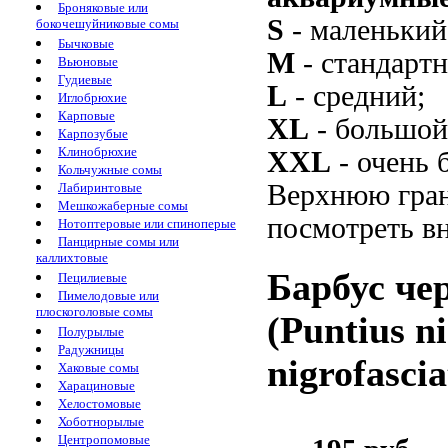
Броняковые или
S
- маленький
бокочешуйниковые сомы
Бычковые
M
- стандарт
Вьюновые
Гудиевые
L
- средний;
Иглобрюхие
Карповые
XL
- большой
Карпозубые
Клинобрюхие
XXL
- очень 
Кольчужные сомы
Верхнюю гран
Лабиринтовые
Мешкожаберные сомы
посмотреть вн
Нотоптеровые или спиноперые
Панцирные сомы или
каллихтовые
Барбус че
Пецилиевые
Пимелодовые или
плоскоголовые сомы
(Puntius n
Полурылые
Радужницы
nigrofasci
Хаковые сомы
Харациновые
Хелостомовые
Хоботнорылые
Центропомовые