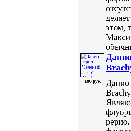
отсутс
делает
этом, 
Максим
обычны
Данио
Brach
Данио 
100 руб.
Brachy
Являю
флуор
рерио.