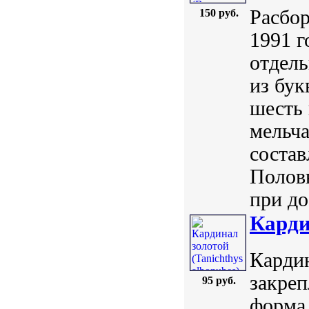
Расбор
150 руб.
1991 г
отдель
из бук
шесть 
мельча
состав
Половы
при до
Карди
Кардин
закреп
95 руб.
форма 