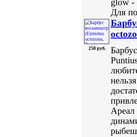
glow -
Для по
Барбу
octozo
Барбус
250 руб.
Puntiu
любите
нельзя
достат
привле
Ареал 
динами
рыбеше