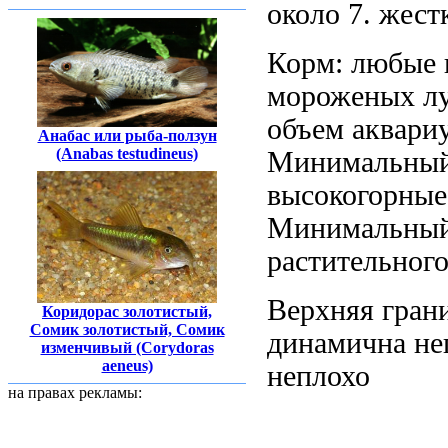
около 7.
жест
Корм: любые
мороженых
л
объем аквари
Анабас или рыба-ползун
(Anabas testudineus)
Минимальный
высокогорные
Минимальны
растительног
Верхняя гран
Коридорас золотистый,
Сомик золотистый, Сомик
динамична не
изменчивый (Corydoras
aeneus)
неплохо
на правах рекламы: