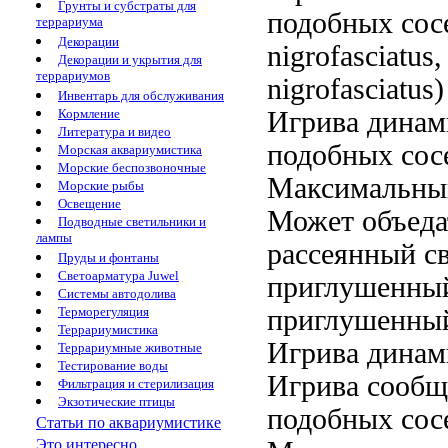
Грунты и субстраты для
подобных сос
террариума
Декорации
nigrofasciatus
Декорации и укрытия для
террариумов
nigrofasciatus
Инвентарь для обслуживания
Игрива динам
Кормление
Литература и видео
подобных сос
Морская аквариумистика
Морские беспозвоночные
Максимальны
Морские рыбы
Освещение
Может объеда
Подводные светильники и
лампы
рассеянный с
Пруды и фонтаны
Светоарматура Juwel
приглушенный
Системы автодолива
приглушенны
Терморегуляция
Террариумистика
Игрива динам
Террариумные животные
Тестирование воды
Игрива
сообщ
Фильтрация и стерилизация
Экзотические птицы
подобных сос
Статьи по аквариумистике
Это интересно...