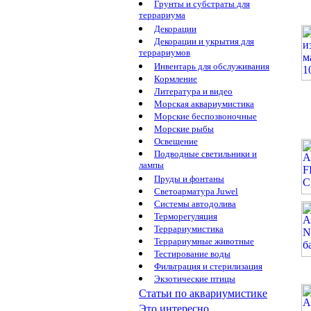
Грунты и субстраты для
террариума
Декорации
Декорации и укрытия для
террариумов
Инвентарь для обслуживания
Кормление
Литература и видео
Морская аквариумистика
Морские беспозвоночные
Морские рыбы
Освещение
Подводные светильники и
лампы
Пруды и фонтаны
Светоарматура Juwel
Системы автодолива
Терморегуляция
Террариумистика
Террариумные животные
Тестирование воды
Фильтрация и стерилизация
Экзотические птицы
Статьи по аквариумистике
Это интересно...