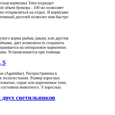
еская кормушка Tetra подходит
й объем бункера - 100 мл позволяет
но отправляться на отдых. В кормушке
ативный дисплей позволит вам быстро
ухого корма рыбам, ракам, или другим
ыбками, дает возможность сохранить
раивается на пятиразовое кормление.
орма. Устанавливается при помощи
, S
ые (Agamidae). Распространена в
ых полупустынях. Размер взрослых
лтоватые, серые или коричневые тона.
 состояния животного. У взрослых
я двух светильников