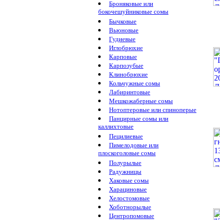
Броняковые или
бокочешуйниковые сомы
Бычковые
Вьюновые
Гудиевые
Иглобрюхие
Карповые
Карпозубые
Клинобрюхие
Кольчужные сомы
Лабиринтовые
Мешкожаберные сомы
Нотоптеровые или спиноперые
Панцирные сомы или
каллихтовые
Пецилиевые
Пимелодовые или
плоскоголовые сомы
Полурылые
Радужницы
Хаковые сомы
Харациновые
Хелостомовые
Хоботнорылые
Центропомовые