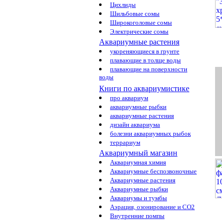
Цихлиды
Шильбовые сомы
Широкоголовые сомы
Электрические сомы
Аквариумные растения
укореняющиеся в грунте
плавающие в толще воды
плавающие на поверхности
воды
Книги по аквариумистике
про аквариум
аквариумные рыбки
аквариумные растения
дизайн аквариума
болезни аквариумных рыбок
террариум
Аквариумный магазин
Аквариумная химия
Аквариумные беспозвоночные
Аквариумные растения
Аквариумные рыбки
Аквариумы и тумбы
Аэрация, озонирование и CO2
Внутренние помпы