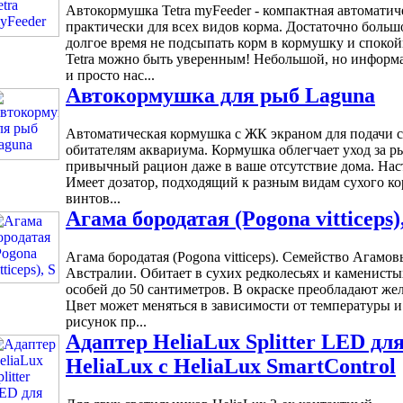
Автокормушка Tetra myFeeder - компактная автоматич
практически для всех видов корма. Достаточно большо
долгое время не подсыпать корм в кормушку и спокой
Tetra можно быть уверенным! Небольшой, но информ
и просто нас...
Автокормушка для рыб Laguna
Автоматическая кормушка с ЖК экраном для подачи с
обитателям аквариума. Кормушка облегчает уход за р
привычный рацион даже в ваше отсутствие дома. Наст
Имеет дозатор, подходящий к разным видам сухого к
винтов...
Агама бородатая (Pogona vitticeps)
Агама бородатая (Pogona vitticeps). Семейство Агамов
Австралии. Обитает в сухих редколесьях и каменист
особей до 50 сантиметров. В окраске преобладают же
Цвет может меняться в зависимости от температуры и
рисунок пр...
Адаптер HeliaLux Splitter LED дл
HeliaLux с HeliaLux SmartControl