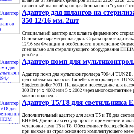
шлангов от внешних фильтров EHEIM 2226, 2228, 2326
сдвоенный шаровой кран для безопасного "сухого" от
Адаптер для шлангов на стерил
350 12/16 мм. 2шт
Специальный адаптер для шланга фирменного стерил
Основные параметры насадки: Страна производитель
12/16 мм Функции и особенности применения: Фирме
специально для стерилизующего оборудования EHEIM
резьбе д...
Адаптер помп для мультиконтрол
Адаптер помп для мультиконтроллера 7094,4 TUNZE
центробежных насосов Turbelle к контроллерам TUNZE
Singlecontroller 7091. На каждом переходнике для на
300 Вт (4 x 4002 или 5 x 2002 через многоконтактные р
можно подсоед...
Адаптер Т5/Т8 для светильника 
Дополнительный адаптер для ламп Т5 и Т8 для светил
EHEIM. Данный аксессуар прост в применении и явл
установки ламп Т5 и Т8. Обеспечивает бесперебойную
при выходе из строя основного комплектующего элем