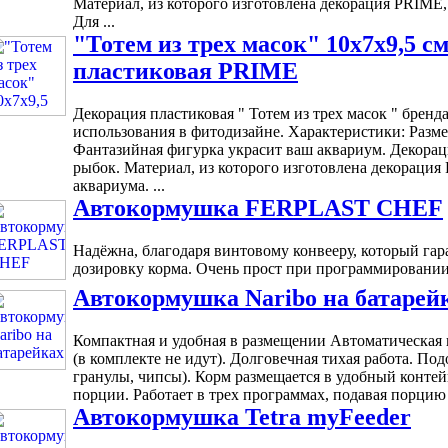
Материал, из которого изготовлена декорация PRIME,
Для ...
"Тотем из трех масок" 10х7х9,5 с
пластиковая PRIME
Декорация пластиковая " Тотем из трех масок " брен
использования в фитодизайне. Характеристики: Размер
Фантазийная фигурка украсит ваш аквариум. Декорац
рыбок. Материал, из которого изготовлена декорация
аквариума. ...
Автокормушка FERPLAST CHEF
Надёжна, благодаря винтовому конвееру, который га
дозировку корма. Очень прост при программировании: 
Автокормушка Naribo на батарей
Компактная и удобная в размещении Автоматическая к
(в комплекте не идут). Долговечная тихая работа. По
гранулы, чипсы). Корм размещается в удобный конте
порции. Работает в трех программах, подавая порцию к
Автокормушка Tetra myFeeder