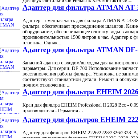
Для двух светильников HeliaLux 3-ех контактный....
Адаптер для фильтра ATMAN AT-
Адаптер – сменная часть для фильтра ATMAN AT-3338
фильтра, обеспечивает присоединение шлангов. Кани
оборудование, обеспечивающее очистку воды в аквари
производительностью 1500 литров в час. Адаптер к ф
пластика. Однак...
Адаптер для фильтра ATMAN DF-
Запасной адаптер с входом/выходом для канистровог
параметры: Для серии: DF-700 Использование запчаст
восстановления работы фильтра. Установка не занима
соответствуют стандартной детали. Ремонт и обслуж
полном отключении ...
Адаптер для фильтра EHEIM 2026/
Кран для фильтра EHEIM Professional II 2028 Вес - 0
производителя - Германия ...
Адаптер для фильтров EHEIM 2226
Адаптер для фильтров EHEIM 2226/2228/2326/2328. А