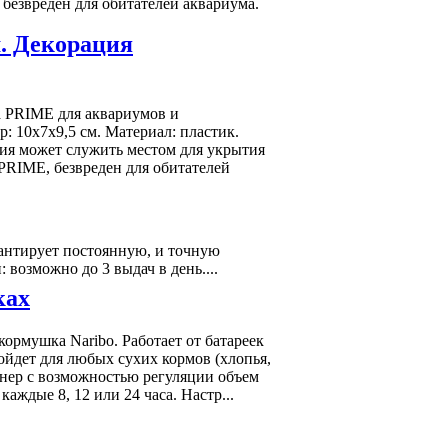
 безвреден для обитателей аквариума.
м. Декорация
да PRIME для аквариумов и
: 10х7х9,5 см. Материал: пластик.
ия может служить местом для укрытия
 PRIME, безвреден для обитателей
рантирует постоянную, и точную
возможно до 3 выдач в день....
каx
ормушка Naribo. Работает от батареек
дойдет для любых сухих кормов (хлопья,
йнер с возможностью регуляции объем
аждые 8, 12 или 24 часа. Настр...