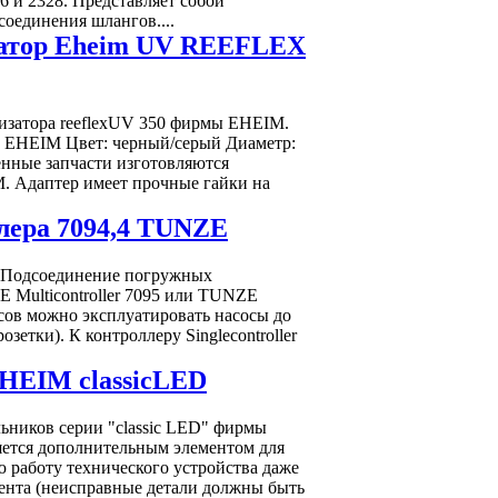
 и 2328. Представляет собой
соединения шлангов....
изатор Eheim UV REEFLEX
изатора reeflexUV 350 фирмы EHEIM.
: EHEIM Цвет: черный/серый Диаметр:
нные запчасти изготовляются
. Адаптер имеет прочные гайки на
лера 7094,4 TUNZE
. Подсоединение погружных
 Multicontroller 7095 или TUNZE
сосов можно эксплуатировать насосы до
озетки). К контроллеру Singlecontroller
EHEIM classicLED
ьников серии "classic LED" фирмы
яется дополнительным элементом для
 работу технического устройства даже
ента (неисправные детали должны быть