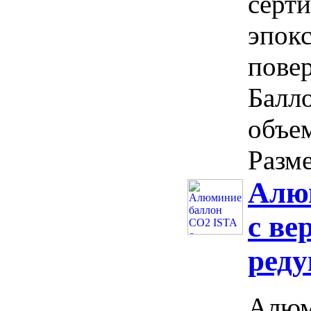
серт
эпок
повер
Балл
объем
Разме
Алю
с ве
реду
Алюм