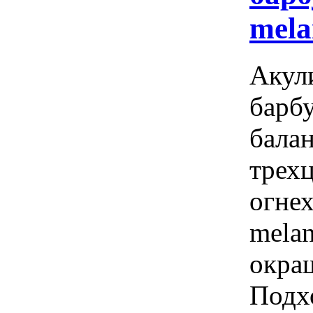
mela
Акули
барбу
бала
трехц
огнех
melan
окра
Подх