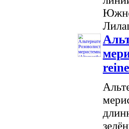
Южно
Лилац
Альт
мери
reine
Альт
мерис
длинн
зелё