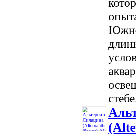
котор
опыта
Южно
длин
услов
аквар
осве
стебе
Аль
(Alt