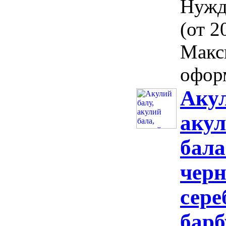
Нужд
(от 2
Макс
офор
Акул
акул
бала
черн
сере
барб