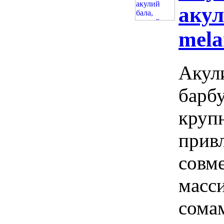
акул
mela
Акули
барбу
круп
прив
совм
масс
сома