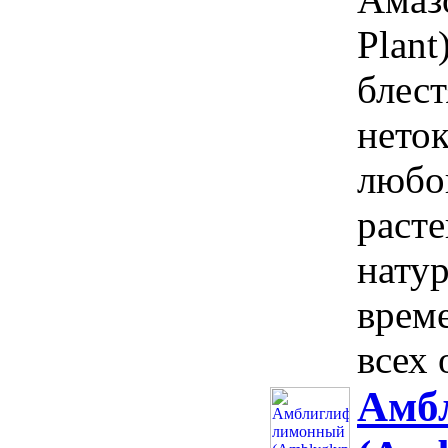
Plant
блес
неток
любо
раст
натур
врем
всех 
Амб