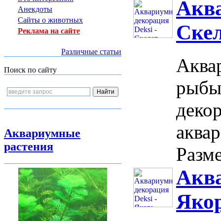
Аква
Анекдоты
Сайты о животных
Скел
Реклама на сайте
Различные статьи
Аквар
Поиск по сайту
рыбы
декор
аква
Аквариумные
растения
Разме
Аква
Якор