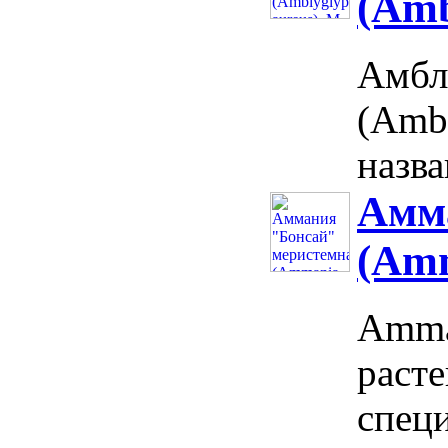
(Amb
Амбл
(Amb
назва
Амм
(Amm
Amman
раст
спец