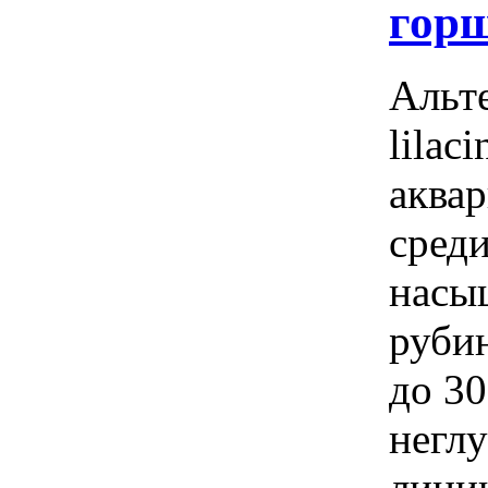
гор
Альте
lilac
аква
сред
насы
руби
до 30
неглу
лини