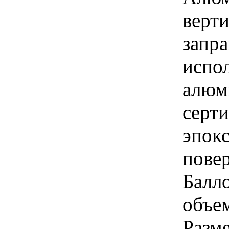
верт
запр
испо
алюм
серт
эпок
повер
Балл
объем
Разме