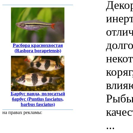
Декор
инер
отли
долго
Расбора краснохвостая
(Rasbora borapetensis)
неко
коряг
влия
Барбус панда, полосатый
Рыбы 
барбус (Puntius fasciatus,
barbus fasciatus)
качес
на правах рекламы:
...