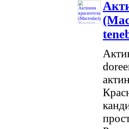
Акти
(Mac
tene
Актин
doree
актин
Крас
канд
прос