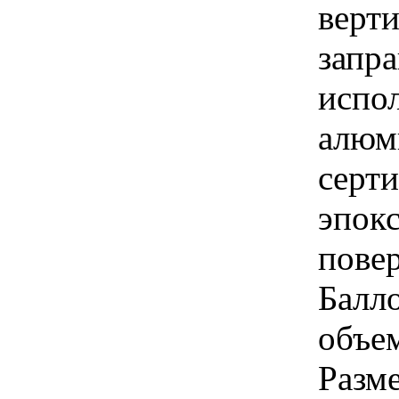
верт
запр
испо
алюм
серт
эпок
повер
Балл
объем
Разме