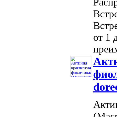
Расп
Встр
Встр
от 1 
преим
Акти
фиол
dore
Акти
(Macr