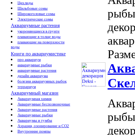
Цихлиды
Шильбовые сомы
рыбы
Широкоголовые сомы
Электрические сомы
декор
Аквариумные растения
укореняющиеся в грунте
аква
плавающие в толще воды
плавающие на поверхности
воды
Разме
Книги по аквариумистике
про аквариум
Аква
аквариумные рыбки
аквариумные растения
дизайн аквариума
Скел
болезни аквариумных рыбок
террариум
Аквариумный магазин
Аквариумная химия
Аквар
Аквариумные беспозвоночные
Аквариумные растения
рыбы
Аквариумные рыбки
Аквариумы и тумбы
Аэрация, озонирование и CO2
декор
Внутренние помпы