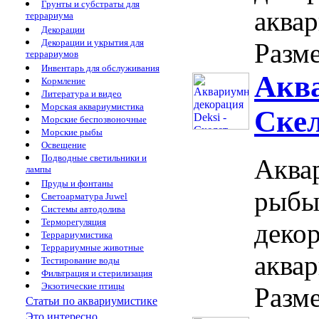
Грунты и субстраты для
аква
террариума
Декорации
Декорации и укрытия для
Разме
террариумов
Инвентарь для обслуживания
Аква
Кормление
Литература и видео
Морская аквариумистика
Скел
Морские беспозвоночные
Морские рыбы
Освещение
Подводные светильники и
Аквар
лампы
Пруды и фонтаны
рыбы
Светоарматура Juwel
Системы автодолива
Терморегуляция
декор
Террариумистика
Террариумные животные
аква
Тестирование воды
Фильтрация и стерилизация
Экзотические птицы
Разме
Статьи по аквариумистике
Это интересно...