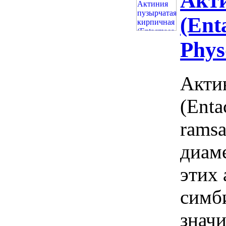
Акт
(Ent
Phys
Акти
(Enta
ramsa
диаме
этих
симб
значи