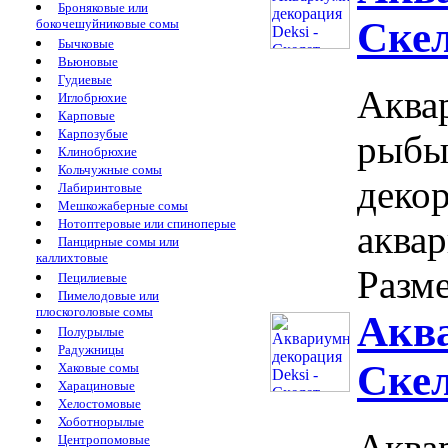
Броняковые или
Скел
бокочешуйниковые сомы
Бычковые
Вьюновые
Гудиевые
Аквар
Иглобрюхие
Карповые
Карпозубые
рыбы
Клинобрюхие
Кольчужные сомы
декор
Лабиринтовые
Мешкожаберные сомы
Нотоптеровые или спиноперые
аква
Панцирные сомы или
каллихтовые
Разме
Пецилиевые
Пимелодовые или
плоскоголовые сомы
Аква
Полурылые
Радужницы
Скел
Хаковые сомы
Харациновые
Хелостомовые
Хоботнорылые
Аквар
Центропомовые