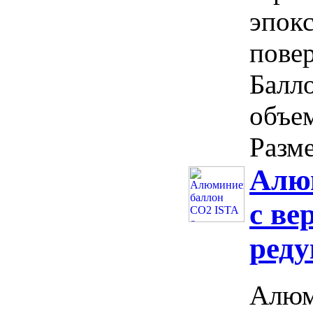
эпок
повер
Балл
объем
Разме
Алю
с ве
реду
Алюм