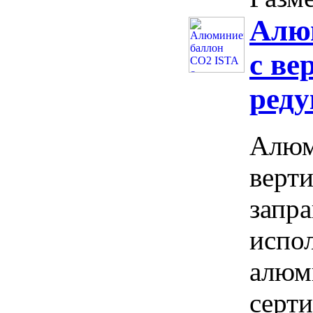
Алю
с ве
реду
Алюм
верт
запр
испо
алюм
серт