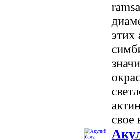
ramsa
диаме
этих
симб
значи
окрас
свет
актин
свое 
Акул