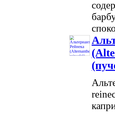
соде
барб
спок
Альт
(Alt
(пуч
Альте
reine
капр