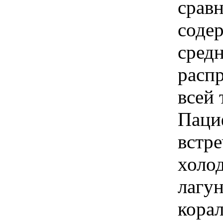
срав
соде
средн
расп
всей 
Паци
встре
холо
лагу
кора