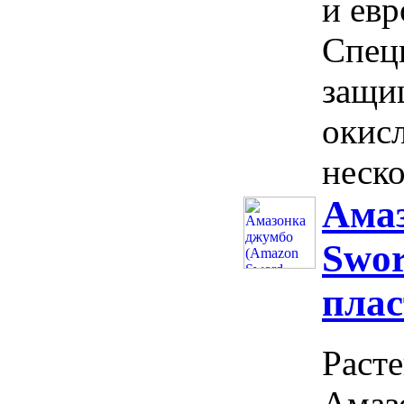
и евр
Спец
защи
окис
неско
Ама
Swor
плас
Расте
Амаз