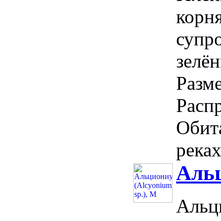
корн
супро
зелён
Разме
Расп
Обит
реках
Альц
Альци