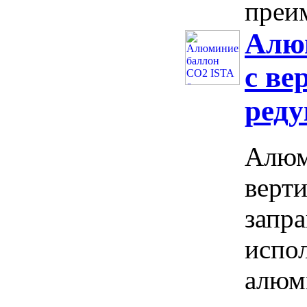
преи
Алю
с ве
реду
Алюм
верт
запр
испо
алюм