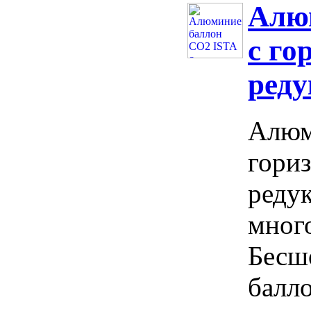
Алю
с го
реду
Алюм
гори
редук
мног
Бесш
балло