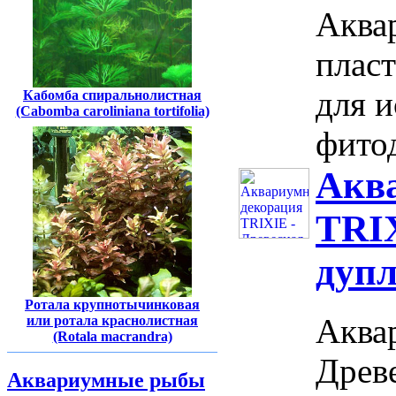
Аква
плас
для и
Кабомба спиральнолистная
(Cabomba caroliniana tortifolia)
фитод
Акв
TRIX
дупл
Ротала крупнотычинковая
Аква
или ротала краснолистная
(Rotala macrandra)
Древе
Аквариумные рыбы