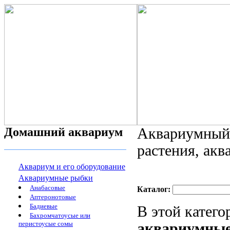
Домашний аквариум
Аквариумный 
растения, ак
Аквариум и его оборудование
Аквариумные рыбки
Анабасовые
Каталог:
Аптеронотовые
Бадиевые
В этой катег
Бахромчатоусые или
перистоусые сомы
аквариумные