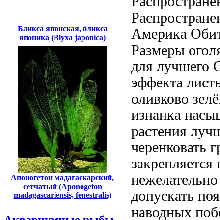
Распростран
Распростран
Бликса японская, бликса
Америка Обит
японика (Blyxa japonica)
Размеры
огол
для лучшего
эффекта
лист
оливково зел
изнанка насы
растения луч
черенковать
г
закрепляется
нежелательн
Апоногетон мадагаскарский,
сетчатый (Aponogeton
допускать по
madagascariensis, fenestralis)
наводных поб
Аквариумные рыбы