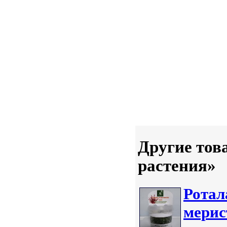
Другие тов
растения»
Ротал
мерис