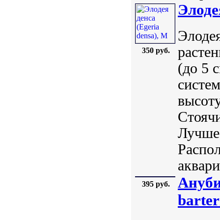
Элоде
Элодея
расте
350 руб.
(до 5 
систем
высоту
Стояч
Лучше 
Распол
аквари.
Ануби
395 руб.
barter