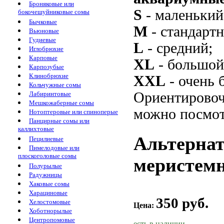
Броняковые или
S
- маленький
бокочешуйниковые сомы
Бычковые
M
- стандарт
Вьюновые
Гудиевые
L
- средний;
Иглобрюхие
Карповые
XL
- большой
Карпозубые
Клинобрюхие
XXL
- очень 
Кольчужные сомы
Ориентировоч
Лабиринтовые
Мешкожаберные сомы
можно посмот
Нотоптеровые или спиноперые
Панцирные сомы или
каллихтовые
Альтернат
Пецилиевые
Пимелодовые или
плоскоголовые сомы
меристемна
Полурылые
Радужницы
Хаковые сомы
Харациновые
350 руб.
Хелостомовые
Цена:
Хоботнорылые
Центропомовые
есть в наличии