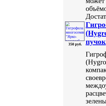
может 
объёмо
Достат
Гигро
(Hygr
пучок
350 руб.
Гигроф
(Hygro
компак
своевр
междоу
расцве
зелены