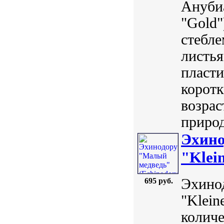
Анубиа
"Gold"
стебл
листья
пласти
коротк
возрас
природ
Эхино
"Klei
Эхинод
695 руб.
"Klein
количе