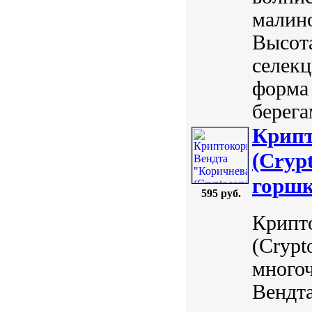
малино
Высота
селек
форма 
берега
Крипт
(Crypt
горшк
595 руб.
Крипт
(Crypt
много
Вендта