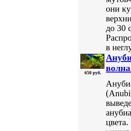
они ку
верхни
до 30 
Распро
в негл
Ануби
волна"
650 руб.
Анубиа
(Anubi
выведе
анубиа
цвета.