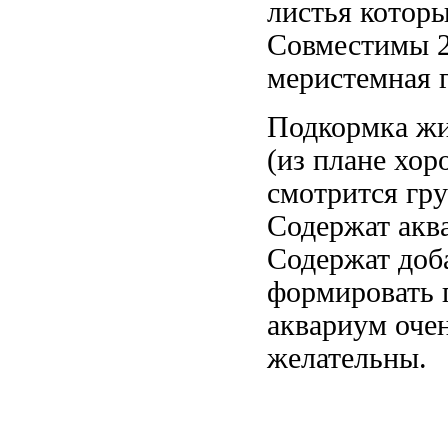
листья котор
Совместимы
2
меристемная
г
Подкормка ж
(из
плане хор
смотрится гр
Содержат акв
Содержат
доб
формировать
аквариум оче
желательны.