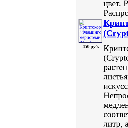
цвет. 
Распро
Крипт
(Cryp
Крипт
450 руб.
(Crypt
расте
листья
искусс
Непрос
медлен
соотве
литр, 