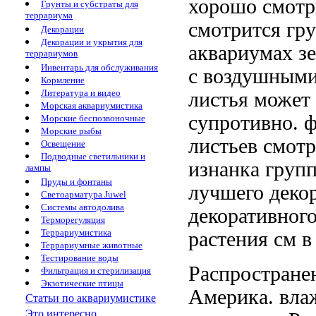
хорошо смотр
Грунты и субстраты для
террариума
смотрится гр
Декорации
Декорации и укрытия для
аквариумах
зе
террариумов
Инвентарь для обслуживания
с воздушным
Кормление
Литература и видео
листья
может
Морская аквариумистика
супротивно.
ф
Морские беспозвоночные
Морские рыбы
листьев
смотр
Освещение
Подводные светильники и
изнанка
груп
лампы
Пруды и фонтаны
лучшего деко
Светоарматура Juwel
Системы автодолива
декоративног
Терморегуляция
Террариумистика
растения
см 
Террариумные животные
Тестирование воды
Распростране
Фильтрация и стерилизация
Экзотические птицы
Америка.
вла
Статьи по аквариумистике
Это интересно...