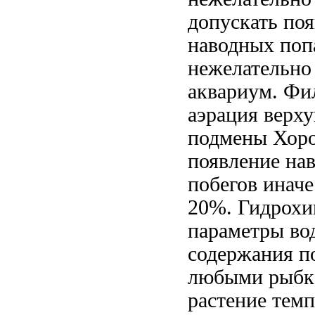
допускать по
наводных
поп
нежелательно
аквариум. Фи
аэрация
верх
подмены
Хоро
появление на
побегов иначе
20%. Гидрох
параметры в
содержания
п
любыми рыбк
растение
темп