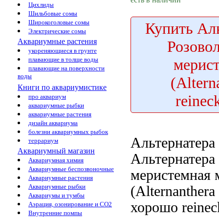
Цихлиды
Шильбовые сомы
Широкоголовые сомы
Купить
Аль
Электрические сомы
Аквариумные растения
Розово
укореняющиеся в грунте
мерис
плавающие в толще воды
плавающие на поверхности
воды
(Altern
Книги по аквариумистике
reinec
про аквариум
аквариумные рыбки
аквариумные растения
дизайн аквариума
болезни аквариумных рыбок
Альтернатера
террариум
Аквариумный магазин
Альтернатера
Аквариумная химия
Аквариумные беспозвоночные
меристемная
м
Аквариумные растения
Аквариумные рыбки
(Alternanthera
Аквариумы и тумбы
хорошо
reinec
Аэрация, озонирование и CO2
Внутренние помпы