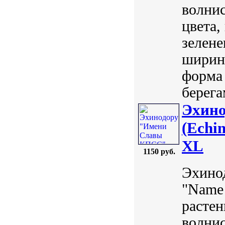
волнис
цвета,
зелене
ширин
форма 
берегам
Эхин
(Echi
XL
1150 руб.
Эхино
"Name 
растен
волнис