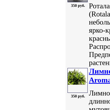
Ротал
350 руб.
(Rotal
небол
ярко-к
красны
Распро
Предпо
растен
Лимно
Aroma
Лимноф
350 руб.
длинно
мутов