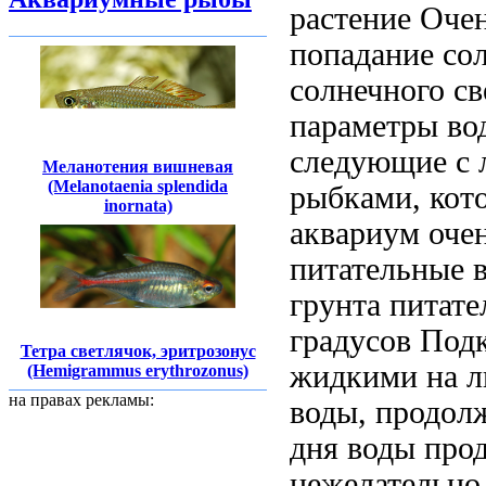
растение
Очен
попадание со
солнечного св
параметры во
следующие
с 
Меланотения вишневая
(Melanotaenia splendida
рыбками, кот
inornata)
аквариум оче
питательные 
грунта питат
градусов Под
Тетра светлячок, эритрозонус
жидкими
на 
(Hemigrammus erythrozonus)
на правах рекламы:
воды, продол
дня
воды про
нежелательно