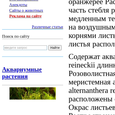
оранжерее Ра
Анекдоты
часть стебля
р
Сайты о животных
Реклама на сайте
медленным т
на
воздушным
Различные статьи
корнями лист
Поиск по сайту
листья распо
Содержат ак
reineckii дли
Аквариумные
Розоволистная
растения
меристемная al
alternanthera 
расположены 
Окрас листье