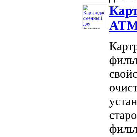
Кар
ATM
Карт
филь
свой
очис
устан
стар
филь