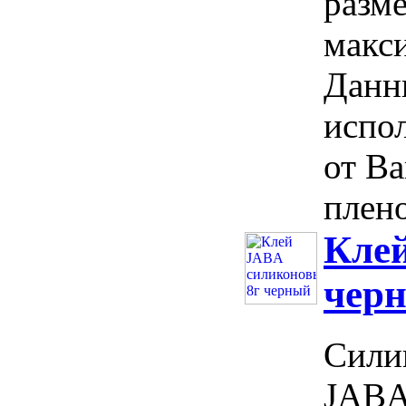
разм
макс
Данн
испо
от Ba
плено
Кле
чер
Сили
JABA