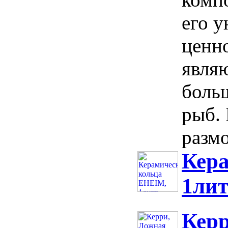
его 
ценн
явля
боль
рыб.
размо
Кер
1ли
Керр