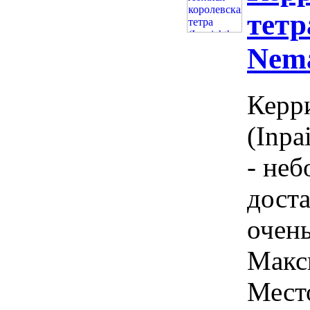
тетр
Nema
Керри
(Inpa
- неб
доста
очен
Макс
Место