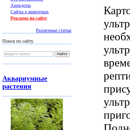
Анекдоты
Карт
Сайты о животных
Реклама на сайте
ультр
Различные статьи
необ
Поиск по сайту
ультр
врем
репт
Аквариумные
растения
прис
ультр
приго
Подне