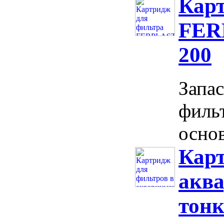
Кар
FER
200
Запа
фильт
основ
Карт
аква
тонк