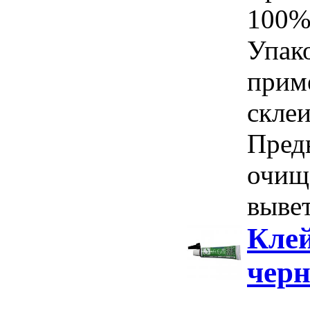
100%
Упак
прим
скле
Пред
очищ
вывет
Клей
чер