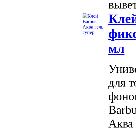
вывет
Клей
фикс
мл
Унив
для 
фоно
Barbu
Аква 