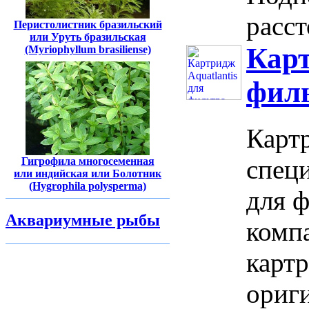
расст
Перистолистник бразильский
или Уруть бразильская
Карт
(Myriophyllum brasiliense)
филь
Картр
спец
Гигрофила многосеменная
или индийская или Болотник
(Hygrophila polysperma)
для 
Аквариумные рыбы
компа
карт
ориг