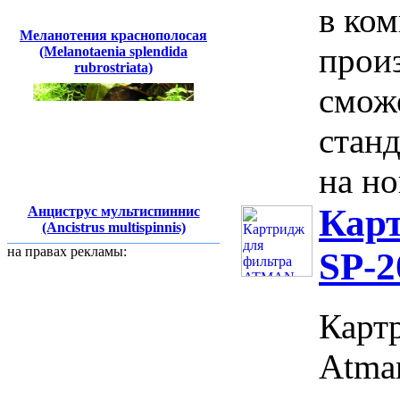
в ком
Меланотения краснополосая
произ
(Melanotaenia splendida
rubrostriata)
смож
стан
на но
Кар
Анциструс мультиспиннис
(Ancistrus multispinnis)
на правах рекламы:
SP-2
Карт
Atma