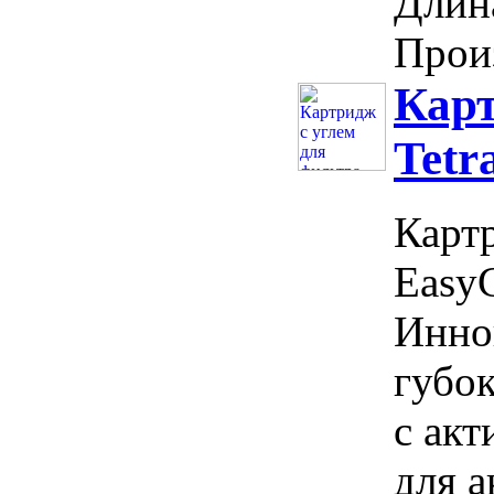
Длин
Произ
Карт
Tetr
Картр
EasyC
Инно
губок
с ак
для а