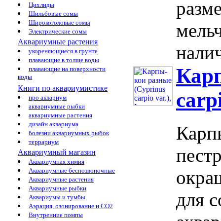
разме
Цихлиды
Шильбовые сомы
Широкоголовые сомы
мельч
Электрические сомы
Аквариумные растения
налич
укореняющиеся в грунте
плавающие в толще воды
Карп
плавающие на поверхности
воды
Книги по аквариумистике
carpi
про аквариум
аквариумные рыбки
аквариумные растения
дизайн аквариума
Карпы
болезни аквариумных рыбок
террариум
пест
Аквариумный магазин
Аквариумная химия
Аквариумные беспозвоночные
окра
Аквариумные растения
Аквариумные рыбки
для 
Аквариумы и тумбы
Аэрация, озонирование и CO2
Внутренние помпы