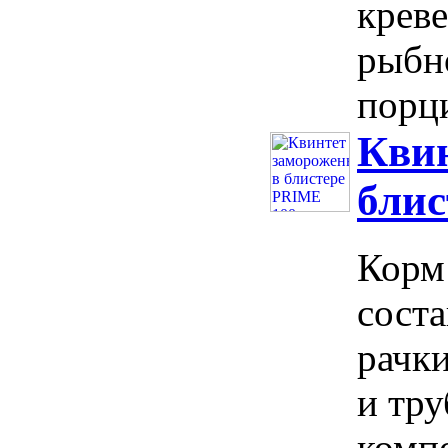
креве
рыбн
порци
Кви
бли
Корм 
соста
рачки
и тру
компо