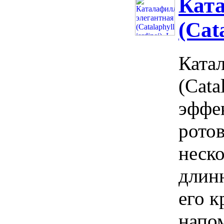
Ката
(Cata
Ката
(Cata
эффе
рото
неско
длин
его к
напо