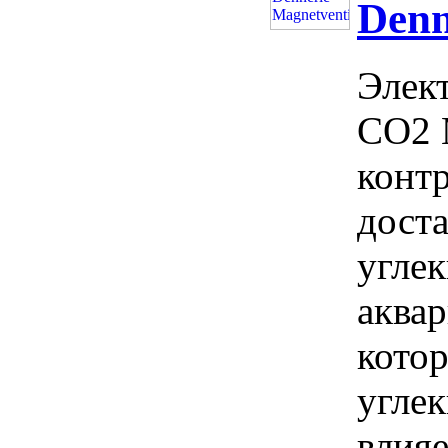
Denn
Элек
CO2 M
конт
доста
углек
аква
котор
углек
влияе