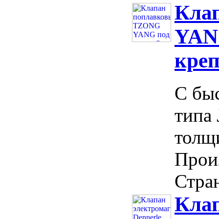
Кла
YANG
креп
С бы
типа 
толщи
Прои
Стран
Кла