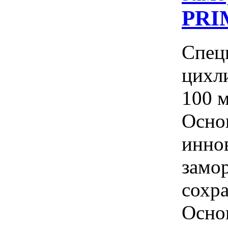
PRI
Спец
цихл
100 
Осно
инно
замо
сохра
Осно