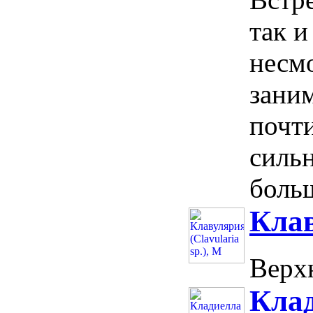
так и
несм
зани
почти
сильн
больш
Клав
Верхн
Клад