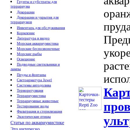
аква
Грунты и субстраты для
террариума
оран
Декорации
Декорации и укрытия для
террариумов
пруда
Инвентарь для обслуживания
Кормление
Пред
Литература и видео
Морская аквариумистика
Морские беспозвоночные
укор
Морские рыбы
Освещение
раст
Подводные светильники и
лампы
Пруды и фонтаны
испол
Светоарматура Juwel
Системы автодолива
Карт
Терморегуляция
Террариумистика
Террариумные животные
про
Тестирование воды
Фильтрация и стерилизация
ульт
Экзотические птицы
Статьи по аквариумистике
Это интересно...