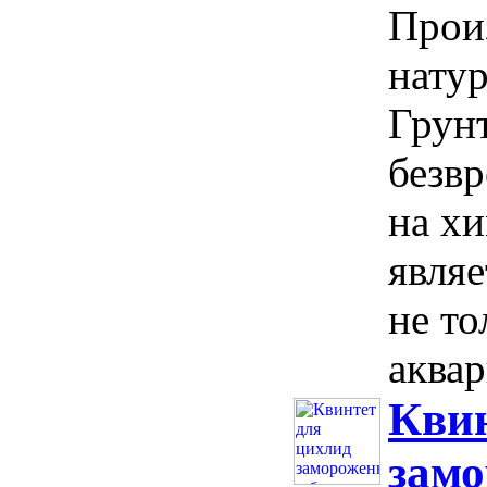
Прои
натур
Грун
безвр
на х
явля
не т
аквар
Квин
замо