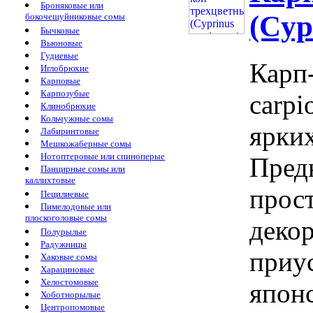
Броняковые или
(Cyp
бокочешуйниковые сомы
Бычковые
Вьюновые
Гудиевые
Карп-
Иглобрюхие
Карповые
Карпозубые
carpi
Клинобрюхие
Кольчужные сомы
ярких
Лабиринтовые
Мешкожаберные сомы
Нотоптеровые или спиноперые
Пред
Панцирные сомы или
каллихтовые
прос
Пецилиевые
Пимелодовые или
плоскоголовые сомы
деко
Полурылые
Радужницы
приу
Хаковые сомы
Харациновые
Хелостомовые
япон
Хоботнорылые
Центропомовые