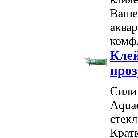
Ваше
аква
комф.
Клей
про
Сили
Aqua
стек
Крат