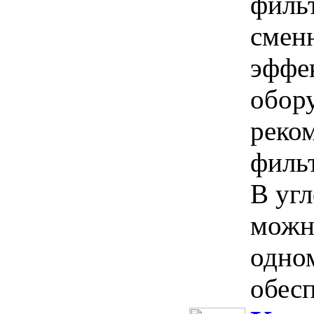
филь
смен
эффе
обор
реко
филь
В угл
можно
одном
обесп