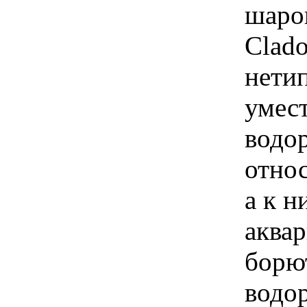
шаров
Clado
нети
умест
водо
относ
а к н
аква
борют
водор