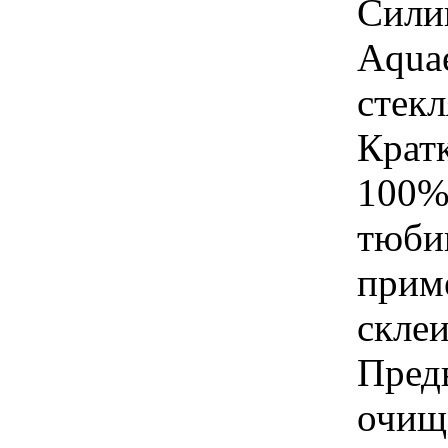
Сили
Aqua
стек
Крат
100%
тюби
прим
скле
Пред
очищ