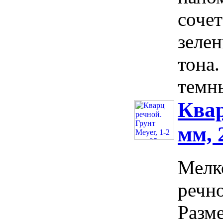
соче
зелен
тона
темны
Квар
мм, 
Мелк
речн
Разме