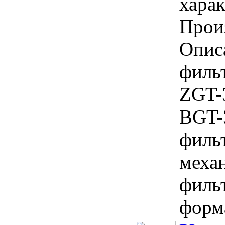
харак
Прои
Опис
филь
ZGT-
BGT-3
филь
меха
филь
форма