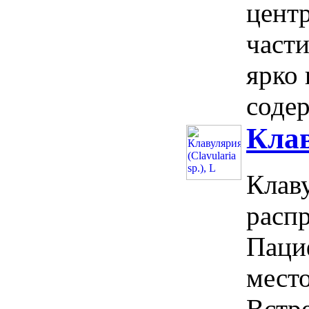
цент
части
ярко 
содер
Клав
Клаву
расп
Паци
мест
Встре