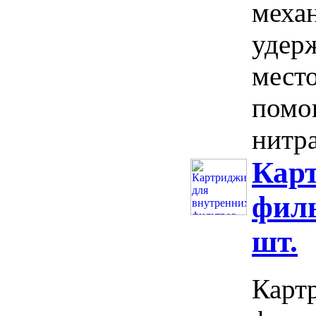
меха
удерж
мест
помо
нитр
Кар
филь
шт.
Карт