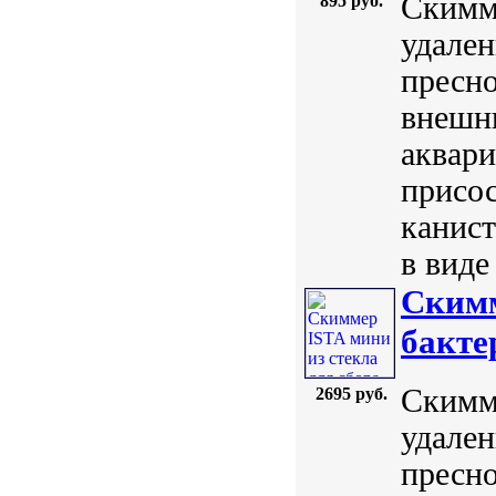
Скимме
895 руб.
удален
пресно
внешни
аквари
присос
канист
в виде
Скимм
бакте
Скимме
2695 руб.
удален
пресно