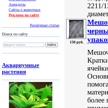
2211/1
Анекдоты
Сайты о животных
диамет
Реклама на сайте
Мешок
Различные статьи
черны
Поиск по сайту
упако
150 руб.
Мешоче
Кратки
Аквариумные
ячейки
растения
Основ
помог
матери
более 
примен