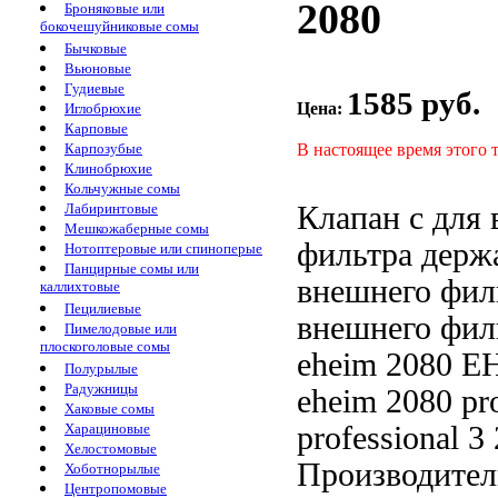
2080
Броняковые или
бокочешуйниковые сомы
Бычковые
Вьюновые
Гудиевые
1585 руб.
Цена:
Иглобрюхие
Карповые
В настоящее время этого 
Карпозубые
Клинобрюхие
Кольчужные сомы
Клапан с
для 
Лабиринтовые
Мешкожаберные сомы
фильтра
держа
Нотоптеровые или спиноперые
Панцирные сомы или
внешнего фил
каллихтовые
Пецилиевые
внешнего фил
Пимелодовые или
плоскоголовые сомы
eheim 2080
EH
Полурылые
Радужницы
eheim 2080 pro
Хаковые сомы
professional 3
Харациновые
Хелостомовые
Производител
Хоботнорылые
Центропомовые