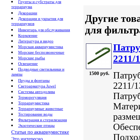
Грунты и субстраты для
террариума
Декорации
Другие тов
Декорации и укрытия для
террариумов
для фильтр
Инвентарь для обслуживания
Кормление
Литература и видео
Патру
Морская аквариумистика
Морские беспозвоночные
2211/
Морские рыбы
Освещение
Подводные светильники и
Патру
1500 руб.
лампы
Пруды и фонтаны
2211/1
Светоарматура Juwel
Системы автодолива
Патруб
Терморегуляция
Террариумистика
Матер
Террариумные животные
размещ
Тестирование воды
Фильтрация и стерилизация
Обеспе
Экзотические птицы
Статьи по аквариумистике
Подхо
Это интересно...