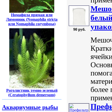
Мешок
Номафила прямая или
белый
Лимонник (Nomaphila stricta
или Nomaphila corymbosa)
упако
90 руб.
Мешоче
Кратки
ячейки
Основ
помог
матери
более 
Роголистник темно-зеленый
(Ceratophyllum demersum)
примен
Преф
Аквариумные рыбы