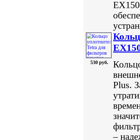
EX1500
обеспе
устран
Кольц
EX15
Кольцо
530 руб.
внешне
Plus. 
утрати
времен
значит
фильтр
– наде