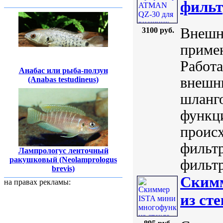
фильт
Внешн
3100 руб.
приме
Работа
Анабас или рыба-ползун
внешн
(Anabas testudineus)
шланг
функц
происх
фильт
Лампрологус ленточный
ракушковый (Neolamprologus
фильтр
brevis)
Скимм
на правах рекламы:
из ст