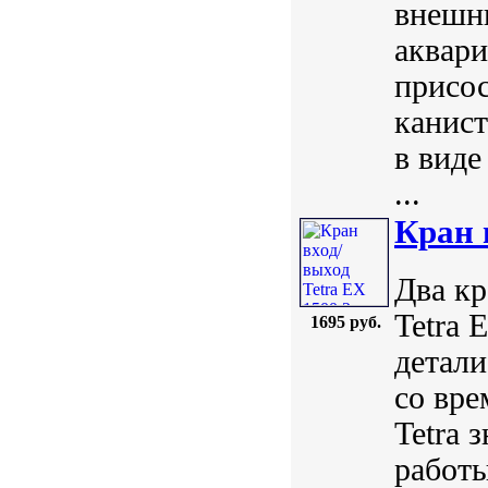
внешни
аквари
присос
канист
в виде
...
Кран 
Два кр
Tetra 
1695 руб.
детали
со вре
Tetra 
работы