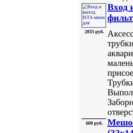
Вxод 
фильт
Аксесс
2835 руб.
трубки
аквари
малень
присое
Трубк
Выполн
Забор
отверст
Мешок
600 руб.
(32x1