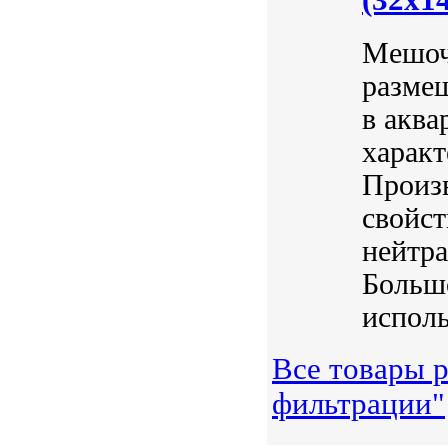
Мешоч
разме
в аква
характ
Произ
свойст
нейтра
Большо
исполь
Все товары р
фильтрации"