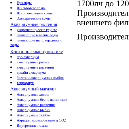
1700лч до
120
Цихлиды
Шильбовые сомы
Производител
Широкоголовые сомы
Электрические сомы
внешнего фил
Аквариумные растения
укореняющиеся в грунте
Производител
плавающие в толще воды
плавающие на поверхности
воды
Книги по аквариумистике
про аквариум
аквариумные рыбки
аквариумные растения
дизайн аквариума
болезни аквариумных рыбок
террариум
Аквариумный магазин
Аквариумная химия
Аквариумные беспозвоночные
Аквариумные растения
Аквариумные рыбки
Аквариумы и тумбы
Аэрация, озонирование и CO2
Внутренние помпы