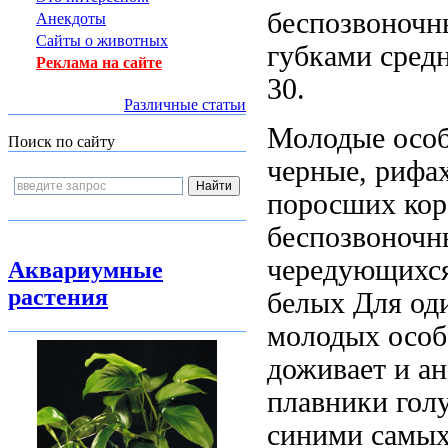
беспозвоночн
Анекдоты
Сайты о животных
губками
сред
Реклама на сайте
30.
Различные статьи
Молодые осо
Поиск по сайту
черные,
рифа
поросших кор
беспозвоночн
чередующихс
Аквариумные
растения
белых
Для од
молодых особ
доживает
и а
плавники гол
синими
самых