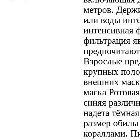
метров. Держ
или
воды инт
интенсивная 
фильтрация яв
предпочитают
Взрослые пре
крупных пол
внешних
маск
маска Ротовая
синяя
различ
надета тёмная
размер
обиль
кораллами. П