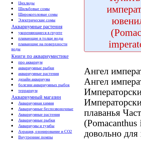
Цихлиды
импера
Шильбовые сомы
Широкоголовые сомы
ювени
Электрические сомы
Аквариумные растения
(Pomac
укореняющиеся в грунте
плавающие в толще воды
imperat
плавающие на поверхности
воды
Книги по аквариумистике
про аквариум
аквариумные рыбки
Ангел импера
аквариумные растения
Ангел импера
дизайн аквариума
болезни аквариумных рыбок
Императорск
террариум
Аквариумный магазин
Императорски
Аквариумная химия
Аквариумные беспозвоночные
плаванья Час
Аквариумные растения
Аквариумные рыбки
(Pomacanthus 
Аквариумы и тумбы
довольно
для
Аэрация, озонирование и CO2
Внутренние помпы