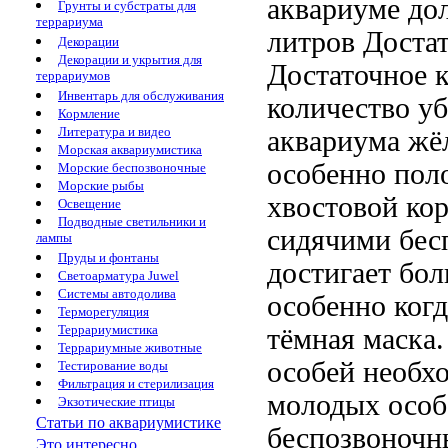
аквариуме до
Грунты и субстраты для
террариума
литров Доста
Декорации
Декорации и укрытия для
Достаточное 
террариумов
Инвентарь для обслуживания
количество у
Кормление
Литература и видео
аквариума
жё
Морская аквариумистика
особенно
поло
Морские беспозвоночные
Морские рыбы
хвостовой
ко
Освещение
Подводные светильники и
сидячими бес
лампы
Пруды и фонтаны
достигает бо
Светоарматура Juwel
Системы автодолива
особенно когд
Терморегуляция
Террариумистика
тёмная маска
Террариумные животные
особей необх
Тестирование воды
Фильтрация и стерилизация
молодых особ
Экзотические птицы
Статьи по аквариумистике
беспозвоноч
Это интересно...