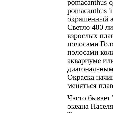
pomacanthus
о
pomacanthus i
окрашенный а
Светло
400 ли
взрослых
пла
полосами Гол
полосами
кол
аквариуме
ил
диагональны
Окраска начи
меняться
плав
Часто бывает
океана Населя