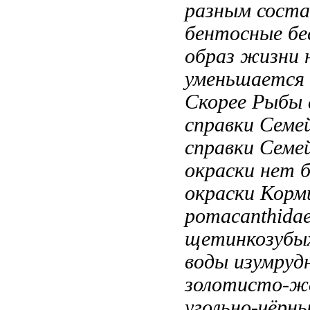
разным
соста
бентосные бе
образ жизни
уменьшается
Скорее
Рыбы 
справки Семе
справки Семе
окраски
нет 
окраски Корм
pomacanthida
щетинкозубы
воды
изумруд
золотисто-ж
угольно-чёрн