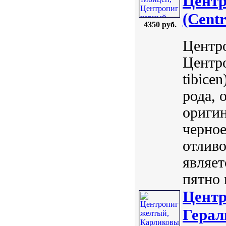
Центр
(Centr
4350 руб.
Центро
Центро
tibice
рода, 
оригин
черно
отлив
являет
пятно 
Центр
Герал