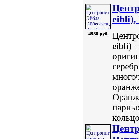
Центр
eibli),
Центро
4950 руб.
eibli)
оригин
серебр
много
оранже
Оранже
парных
кольцо
Центр