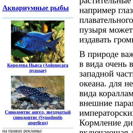
растительные
Аквариумные рыбы
например
гла
плавательног
пузыря може
издавать гро
В природе
ва
в
вида очень 
Королева Ньяса (Aulonocara
nyassae)
западной час
океана.
для не
вида
коралла
внешние
пара
императорски
Синодонтис ангел, звездчатый
синодонтис (Synodontis
Кормление ди
angelicus)
включающая
на правах рекламы: