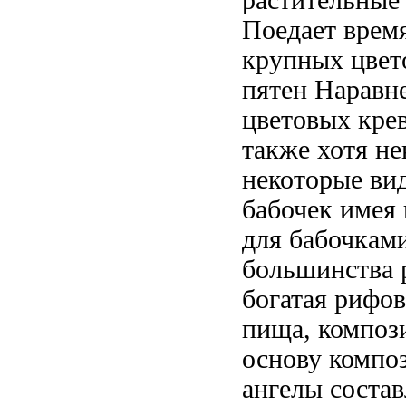
Поедает
врем
крупных цвет
пятен Наравн
цветовых
крев
также
хотя н
некоторые ви
бабочек имея
для
бабочкам
большинства 
богатая
рифов
пища,
композ
основу компо
ангелы соста