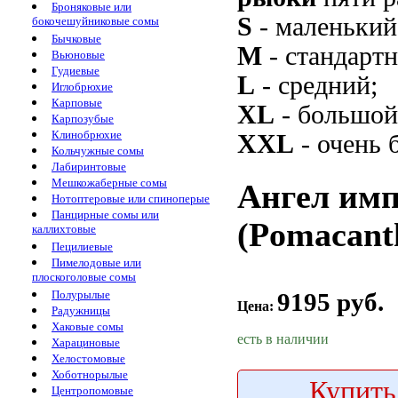
Броняковые или
S
- маленький
бокочешуйниковые сомы
Бычковые
M
- стандарт
Вьюновые
Гудиевые
L
- средний;
Иглобрюхие
Карповые
XL
- большой
Карпозубые
Клинобрюхие
XXL
- очень 
Кольчужные сомы
Лабиринтовые
Мешкожаберные сомы
Ангел им
Нотоптеровые или спиноперые
Панцирные сомы или
(Pomacant
каллихтовые
Пецилиевые
Пимелодовые или
плоскоголовые сомы
9195 руб.
Полурылые
Цена:
Радужницы
Хаковые сомы
есть в наличии
Харациновые
Хелостомовые
Хоботнорылые
Купить
Центропомовые