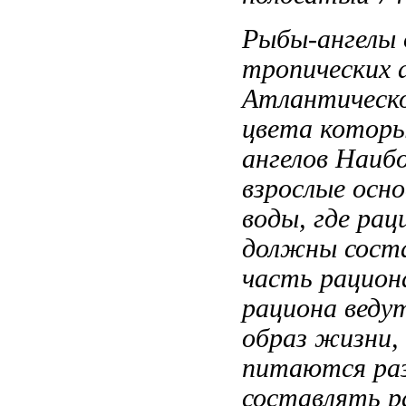
Рыбы-ангелы
тропических
Атлантическ
цвета котор
ангелов Наиб
взрослые
осно
воды, где
рац
должны сост
часть рацио
рациона
веду
образ жизни,
питаются ра
составлять р