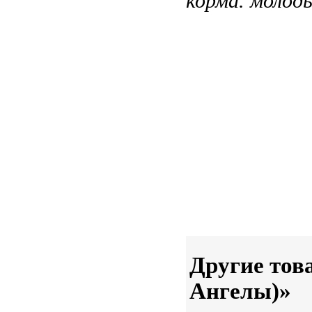
корма.
молоды
Другие тов
Ангелы)»