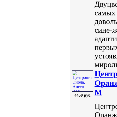
Двуцве
самых
довол
сине-
адапти
первых
устояв
мирол
Центр
Оранж
M
4450 руб.
Центро
Оранже