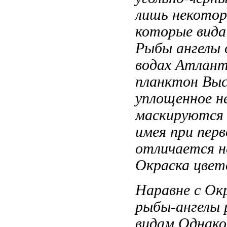
лишь некото
которые
вида
Рыбы ангелы
водах Атлант
планктон Выс
уплощенное
н
маскируются
имея
при пер
отличается
н
Окраска
цвет
Наравне с
Окр
рыбы-ангелы
видам Однако