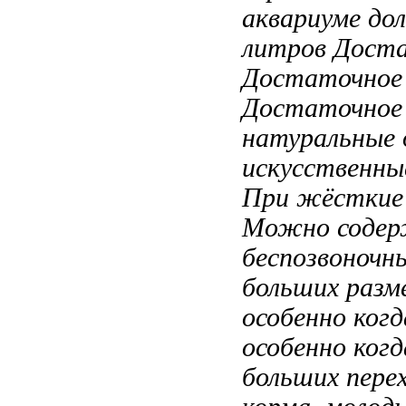
аквариуме до
литров Дост
Достаточное 
Достаточное
натуральные
искусственн
При
жёсткие
Можно соде
беспозвоночн
больших разм
особенно когд
особенно ког
больших
пере