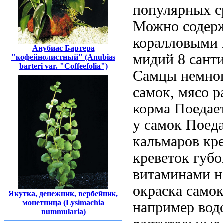
популярных с
Можно содерж
коралловыми
Анубиас Бартера
мидий
8 сант
"кофейнолистный" (Anubias
barteri var. "Coffeefolia")
Самцы немно
самок,
мясо р
корма Поедае
у самок
Поеда
кальмаров кр
креветок губо
витаминами
н
окраска само
Якутка, денежник, вербейник,
монетница (Lysimachia
например вод
nummularia)