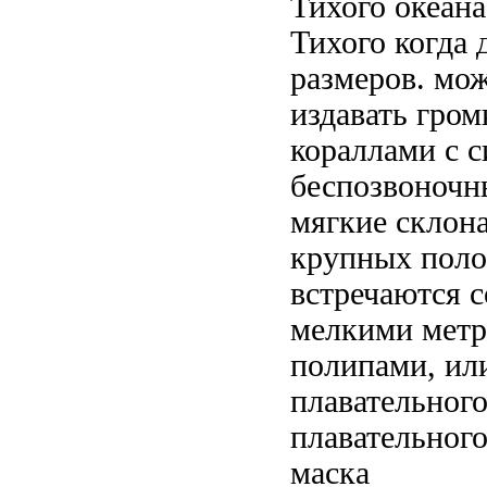
Тихого океана
Тихого
когда 
размеров.
мож
издавать гром
кораллами
с 
беспозвоночн
мягкие
склон
крупных поло
встречаются
с
мелкими
метр
полипами,
ил
плавательног
плавательног
маска