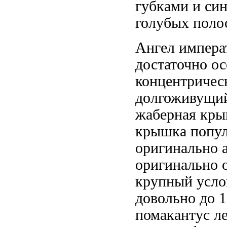
губками и
си
голубых поло
Ангел импер
достаточно
ос
концентричес
долгоживущ
жаберная кры
крышка
попул
оригинально
а
оригинально
крупный
усло
довольно
до 
помакантус
ле