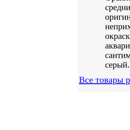
средни
оригин
неприх
окраск
аквари
сантим
серый.
Все товары 