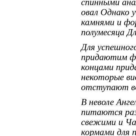
спинными ан
овал Однако
у
камнями и
фо
полумесяца Д
Для успешног
придаютим ф
концами при
некоторые в
отступают
в
В неволе
Анге
питаются ра
свежими и
Ча
кормами
для 