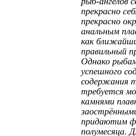
рыб-ангелов
с
прекрасно себ
прекрасно
окр
анальным пл
как
ближайши
правильный
п
Однако
рыбам
успешного со
содержания 
требуется м
камнями
плав
заострённым
придаютим 
полумесяца. 