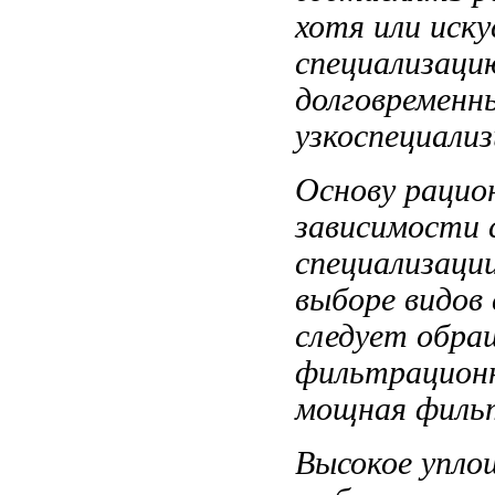
хотя
или иск
специализаци
долговременн
узкоспециали
Основу раци
зависимости
специализаци
выборе видов
следует обр
фильтрацион
мощная филь
Высокое упл