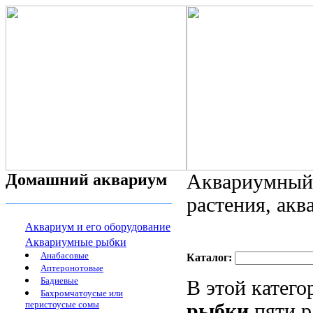
Домашний аквариум
Аквариумный 
растения, ак
Аквариум и его оборудование
Аквариумные рыбки
Анабасовые
Каталог:
Аптеронотовые
Бадиевые
В этой катег
Бахромчатоусые или
перистоусые сомы
рыбки
пяти р