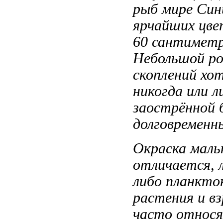
рыб
мире Син
ярчайших цве
60 сантимет
Небольшой р
скоплений хо
никогда
или 
заострённой
долговременн
Окраска маль
отличается,
либо планкто
растения
и в
часто относ