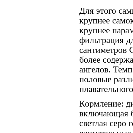
Для этого
сам
крупнее само
крупнее
парам
фильтрация
д
сантиметров 
более
содержа
ангелов. Тем
половые разл
плавательног
Кормление: д
включающая
светлая серо 
растительны