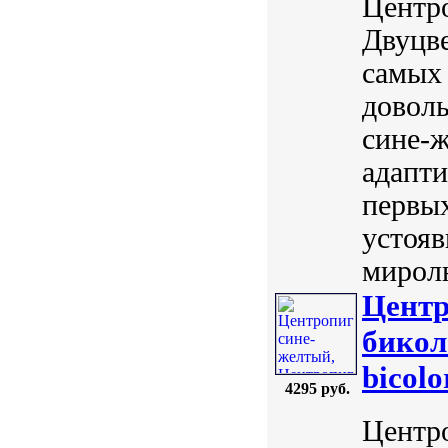
Центро
Двуцве
самых
довол
сине-
адапти
первых
устояв
мирол
Центр
бикол
bicolo
4295 руб.
Центро