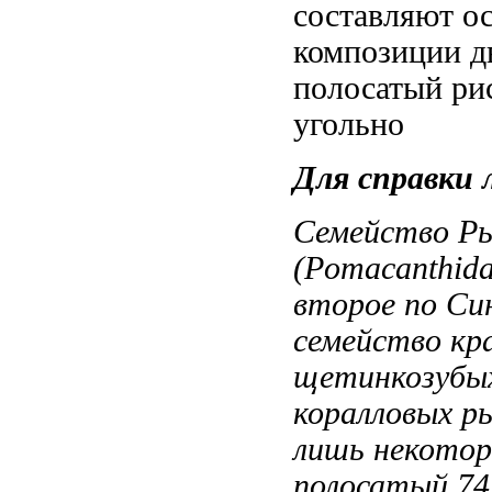
составляют о
композиции
д
полосатый ри
угольно
Для справки
Семейство Р
(Pomacanthida
второе по
Си
семейство
кр
щетинкозубы
коралловых р
лишь некотор
полосатый
74