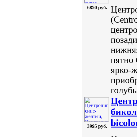
Центр
6850 руб.
(Centr
центр
позади
нижняя
пятно 
ярко-ж
приобр
голубы
Центр
бикол
bicolo
3995 руб.