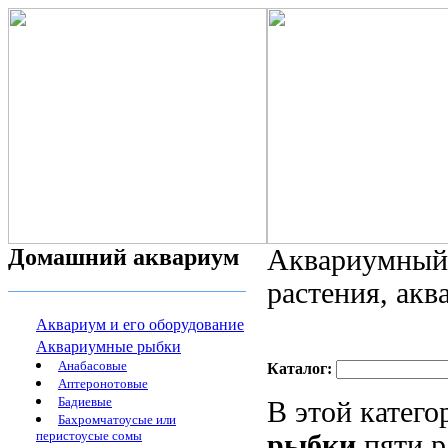
Домашний аквариум
Аквариумный 
растения, ак
Аквариум и его оборудование
Аквариумные рыбки
Анабасовые
Каталог:
Аптеронотовые
Бадиевые
В этой катег
Бахромчатоусые или
перистоусые сомы
рыбки
пяти р