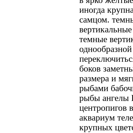
иногда
крупн
самцом.
темн
вертикальные
темные верти
однообразной
переключить
боков заметн
размера
и мя
рыбами бабо
рыбы ангелы
центропигов 
аквариум
тел
крупных цвет