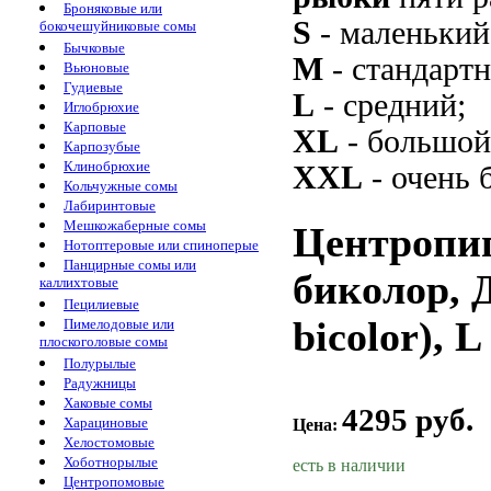
Броняковые или
S
- маленький
бокочешуйниковые сомы
Бычковые
M
- стандарт
Вьюновые
Гудиевые
L
- средний;
Иглобрюхие
Карповые
XL
- большой
Карпозубые
Клинобрюхие
XXL
- очень 
Кольчужные сомы
Лабиринтовые
Мешкожаберные сомы
Центропиг
Нотоптеровые или спиноперые
Панцирные сомы или
биколор, 
каллихтовые
Пецилиевые
bicolor), L
Пимелодовые или
плоскоголовые сомы
Полурылые
Радужницы
Хаковые сомы
4295 руб.
Харациновые
Цена:
Хелостомовые
Хоботнорылые
есть в наличии
Центропомовые