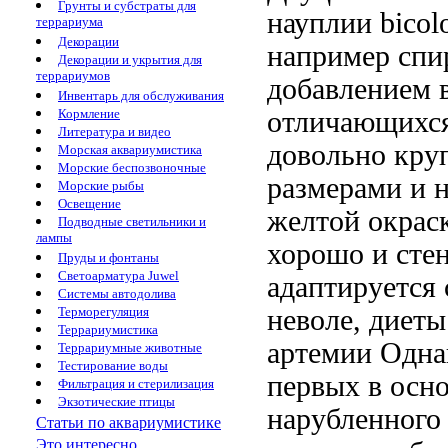
Грунты и субстраты для
науплии
bicol
террариума
Декорации
например сп
Декорации и укрытия для
террариумов
добавлением 
Инвентарь для обслуживания
отличающихс
Кормление
Литература и видео
довольно кр
Морская аквариумистика
Морские беспозвоночные
размерами и
Морские рыбы
Освещение
желтой окрас
Подводные светильники и
лампы
хорошо и
сте
Пруды и фонтаны
Светоарматура Juwel
адаптируется
Системы автодолива
неволе,
диеты
Терморегуляция
Террариумистика
артемии Одна
Террариумные животные
Тестирование воды
первых в
осно
Фильтрация и стерилизация
Экзотические птицы
нарубленного 
Статьи по аквариумистике
Это интересно...