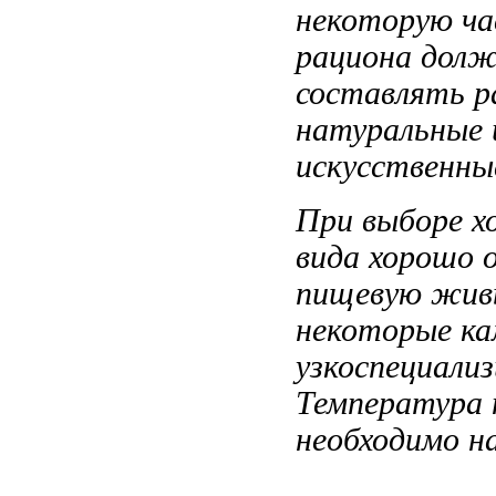
некоторую ч
рациона дол
составлять 
натуральные
искусственны
При выборе
х
вида хорошо
о
пищевую
жив
некоторые
ка
узкоспециали
Температура
необходимо
на