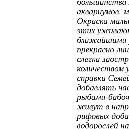
большинства
аквариумов.
м
Окраска маль
этих
уживаю
ближайшими 
прекрасно
лиш
слегка заост
количеством
справки Семе
добавлять
ча
рыбами-бабо
живут в
напр
рифовых
доба
водорослей н