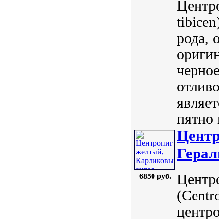
Центро
tibice
рода, 
оригин
черно
отлив
являет
пятно 
Центр
Герал
Центр
6850 руб.
(Centr
центр