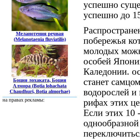
успешно суще
успешно
до 1
Распростране
Меланотения речная
побережья
ко
(Melanotaenia fluviatilis)
молодых можн
особей
Япони
Каледонии.
о
станет самцо
Боция лохаката, Боция
Алмора (Botia lohachata
водорослей
и 
Chaudhuri, Botia almorhae)
на правах рекламы:
рифах
этих ц
Если этих
10 
однообразной
переключитьс