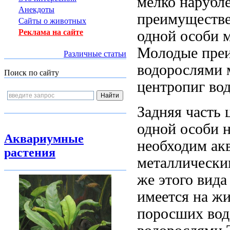
мелко нарубл
Анекдоты
преимуществе
Сайты о животных
одной особи
м
Реклама на сайте
Молодые пре
Различные статьи
водорослями 
Поиск по сайту
центропиг во
Задняя часть
одной особи 
Аквариумные
необходим ак
растения
металлически
же
этого вид
имеется на
жи
поросших во