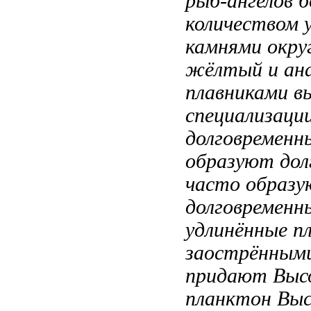
рыб-ангелов
б
количеством
камнями
окру
жёлтый
и ан
плавниками 
специализаци
долговременн
образуют дол
часто образ
долговременн
удлинённые п
заострённым
придают
Выс
планктон Выс