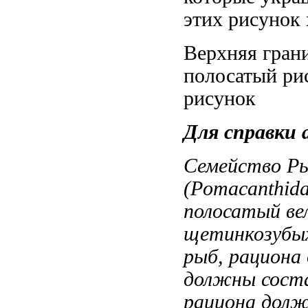
этих
рисунок 
Верхняя гран
полосатый ри
рисунок
Для справки
Семейство Р
(Pomacanthida
полосатый
ве
щетинкозубы
рыб,
рациона
должны сост
рациона дол