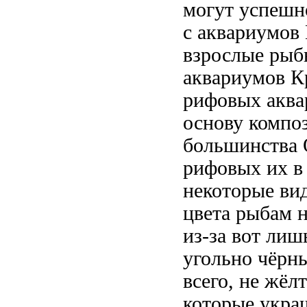
могут успеш
с
аквариумов
взрослые рыб
аквариумов 
рифовых аква
основу компо
большинства
рифовых
их 
некоторые ви
цвета
рыбам н
из-за
вот лиш
угольно чёрн
всего, не
жёлт
которые укра