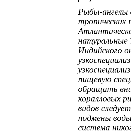
Рыбы-ангелы
тропических
Атлантическ
натуральные
Индийского о
узкоспециали
узкоспециали
пищевую спец
обращать вн
коралловых р
видов следуе
подмены вод
система
нико