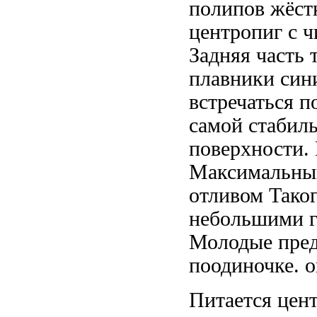
полипов жёст
центропиг
с ч
Задняя часть 
плавники син
встречаться 
самой
стабил
поверхности.
Максимальны
отливом Тако
небольшими 
Молодые пре
поодиночке.
о
Питается цен