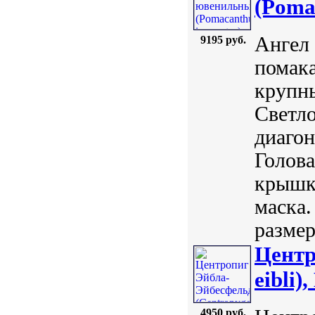
(Poma
Ангел
9195 руб.
помака
крупн
Светло
диаго
Голова
крышка
маска.
размер
Центр
eibli),
4950 руб.