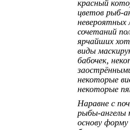
красный
кото
цветов
рыб-ан
невероятных
сочетаний
пол
ярчайших
хот
виды маскир
бабочек,
неко
заострённым
некоторые в
некоторые
пя
Наравне с
поч
рыбы-ангелы
основу
форму 