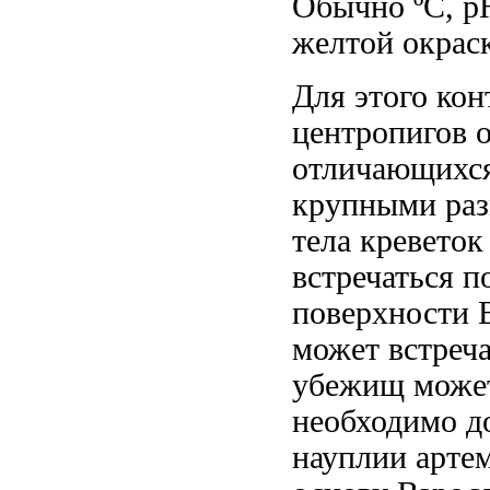
Обычно
ºC, 
желтой окрас
Для этого
кон
центропигов 
отличающихс
крупными ра
тела
креветок
встречаться п
поверхности 
может встреча
убежищ може
необходимо д
науплии арте