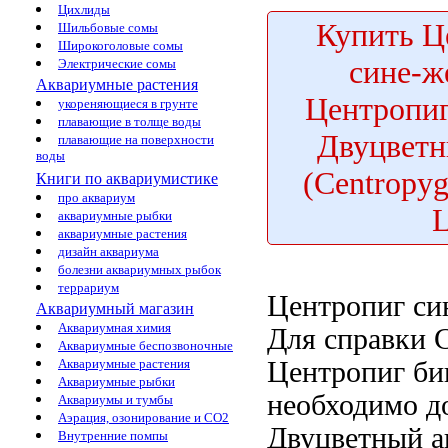
Цихлиды
Купить
Це
Шильбовые сомы
Широкоголовые сомы
сине-ж
Электрические сомы
Аквариумные растения
Центропиг
укореняющиеся в грунте
плавающие в толще воды
Двуцветн
плавающие на поверхности
воды
(Centropyg
Книги по аквариумистике
про аквариум
аквариумные рыбки
аквариумные растения
дизайн аквариума
болезни аквариумных рыбок
террариум
Центропиг си
Аквариумный магазин
Аквариумная химия
Для справки 
Аквариумные беспозвоночные
Центропиг би
Аквариумные растения
Аквариумные рыбки
необходимо д
Аквариумы и тумбы
Аэрация, озонирование и CO2
Двуцветный а
Внутренние помпы