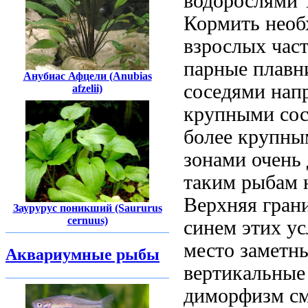
водорослями 
Кормить необ
взрослых
част
парные плав
Анубиас Афцели (Anubias
соседями нап
afzelii)
крупными сос
более крупны
зонами очень
таким рыбам 
Верхняя гран
Заурурус поникший (Saururus
cernuus)
синем
этих у
место
заметн
Аквариумные рыбы
вертикальные
диморфизм
с