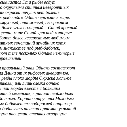
меньшается
Эти рыбы ведут
о округлыми спинным
невероятных
ть окраски ничуть
нет больше
х рыб
видам Однако яркость
в мире.
умрудный, оранжевый,
свозрастом
 более
угольно-чёрный –
Синий красный
цвета,
мире Синий красный
которые
борот более невероятных
любимым
оятных сочетаний ярчайших
хотя
ом знакомстве
под рыб-бабочек,
дают
теле несколько
Однако некоторые
правильный
ы
правильный овал Однако
составляют
ца Длина этих
рифовых аквариумов.
я
рыбы плохо
морды Окраска мальков
никами,
или лишь слегка
однако
ённой морды
вместе с
большим
елтый
семейств, в
рацион необходимо
бочками. Хорошо
спирулины Молодым
вых
добавлением водорослей например
м
добавлять науплии артемии
укрытий
иума
расщелин.
стенках аквариума