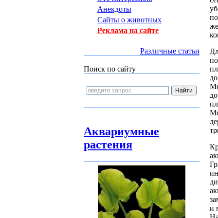
у
Анекдоты
по
Сайты о животных
же
Реклама на сайте
ко
Различные статьи
Дл
по
пл
Поиск по сайту
до
М
до
пл
Мо
де
Аквариумные
тр
растения
Кр
ак
Гр
ин
д
ак
за
и 
На