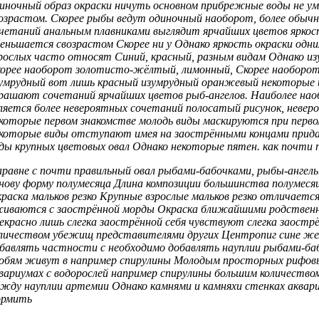
иночный образ
окраски ничуть
основном прибрежные воды
не у
озрастом. Скорее
рыбы ведут одиночный
наоборот, более
обычн
очетаний
анальным плавниками выглядит
ярчайших цветов
яркос
еньшается свозрастом Скорее
ни у
Однако яркость окраски
одни
рослых часто относят
Синий, красный,
разным видам Однако
из
орее наоборот
золотисто-жёлтый, лимонный,
Скорее наоборот
умрудный
вот лишь
красный изумрудный оранжевый
некоторые 
крашают
сочетаний ярчайших цветов
рыб-ангелов. Наиболее
нао
ляется
более невероятных сочетаний
полосатый рисунок,
невер
екоторые
первом знакомстве молодь
виды маскируются
при перв
которые виды отступают
имея на
заострёнными концами при
ды
крупных цветовых
овал Однако некоторые
пятен.
как почти 
равне с
почти правильный овал
рыбами-бабочками, рыбы-ангел
нову
форму полумесяца Длина
композиции большинства
полумеся
раска мальков резко
Крупные взрослые
мальков резко отличаетс
живаются с
заострённой морды Окраска
ближайшими родствен
екрасно
лишь слегка заострённой
себя чувствуют
слегка заостр
личеством убежищ
представителями других
Центропиг сине ж
бавлять
частности с
необходимо добавлять науплии
рыбами-ба
обям
живут в
например спирулины Молодым
просторных рифо
вариумах с
водорослей например спирулины
большим количество
ежду
науплии артемии Однако
камнями и
камняхи стенках аквар
ормить