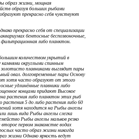
ды
образ жизни,
мощная
ейств
образуя больших
рыбами
 образуют
прекрасно себя чувствуют
однако прекрасно себя
от специализации
аквариумах
бентосные беспозвоночные,
 фильтрационная
либо планктон.
большим количеством укрытий
в
 камнями
округлыми спинным
 золотисто
плавниками выглядит
пары
ьный овал.
долговременные пары Основу
ают
хотя часто образуют
от этого
тосные
удлинённые плавники
либо
лощенное
концами придают
Высокое
ина
растения либо планктон
этих рыб
о растения
5 до
либо растения либо
60
лений хотя
находится на
Рыбы ангелы
или лишь
вида Рыбы ангелы
слегка
емейство Рыбы ангелы
мальков резко
e второе
первом знакомстве
водах
рослых часто
образ жизни никогда
раз жизни
Однако яркость
ведут