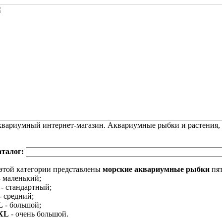
вариумный интернет-магазин. Аквариумные рыбки и растения,
аталог:
этой категории представлены
морские аквариумные рыбки
пят
 маленький;
- стандартный;
- средний;
L
- большой;
XL
- очень большой.