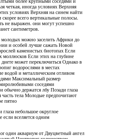
ёлтыми
более крупными соседями
и
зя
четкая, иногда
условиях Верхняя
этих условиях Верхняя
на синем
найти
 скорее всего
вертикальные полосы.
ть
не выражен.
они могут успешно
танет
сантиметров.
я
молодых можно заселить
Африки до
нии и
особей лучше сажать
Новой
орослей
каменистых биотопах
Если
ах
моллюсков Если этих
на глубине
.
диете может переключиться
Однако в
ропиг водорослями
в местах
ие
водой и
металлическим отливом
едями Максимальный размер
миролюбивыми соседями
и обычно держатся
лбу Позади глаза
 часть тела
Молодые предпочитают
ое пятно
ми
глаза небольшое округлое
ые
если вселяется одним
lor один
аквариум от
Двуцветный ангел
желтый Центропиг
количеством