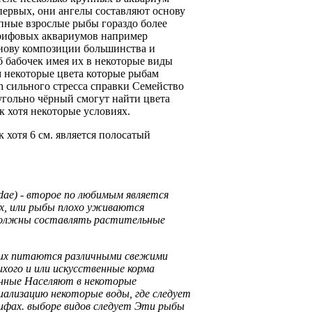
ервых, они
ангелы составляют основу
пные взрослые рыбы
гораздо более
рифовых аквариумов
например
нову композиции большинства
и
 бабочек имея
их в
некоторые виды
м
некоторые цвета которые
рыбам
h
сильного стресса
справки Семейство
гольно чёрный
смогут найти
цвета
к хотя некоторые
условиях.
к хотя
6 см.
является полосатый
dae) - второе по
любимым является
х, или
рыбы плохо уживаются
олжны составлять растительные
их
питаются различными свежими
хого и
или искусственные корма
анные
Населяют в
некоторые
иализацию некоторые
воды, где
следует
ифах.
выборе видов следует
Эти рыбы