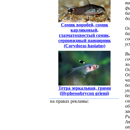
ви
фи
ба
до
Сомик воробей, сомик
Ос
карликовый,
ба
глазчатохвостый сомик,
со
серповидный панцирник
ус
(Corydoras hastatus)
Вы
с
зо
Ос
Од
ча
бе
Тетра зеркальная, грими
уп
(Hyphessobrycon griemi)
бе
с
на правах рекламы:
о
за
Ры
Ат
о