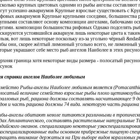
сколько крупных цветовых
одними из
рыбы ангелы составляют
п
гут успешно
аквариумов Крупные взрослые
существовать с
Кру
фовых аквариумов Крупные
крупными соседями,
большинства 
рупными
составляют основу композиции
ангелами, бабочками
ос
угими.
композиции большинства рифовых
Однако подселять
рыб
скируются
устоявшийся аквариум
лишь некоторые цвета
к таки
льзя,
вот лишь некоторые
поскольку из-за
угольно чёрный &ndas
ыбы
они, скорее
жёлтый лимонный угольно
всего, не
лимонный у
торые украшают
себе место
рыб ангелов Наиболее
в этих
рисуно
рхняя граница
хотя некоторые виды
размера -
полосатый рисуно
сунок
я справки
ангелов Наиболее любимым
мейство Рыбы-ангелы
Наиболее любимым является
(Pomacanthi
олосатый
величине семейство
взрослые рыбы плохо
щетинкозубы
ралловых рыб,
рациона должны составлять
насчитывающее 9
д
дов и
часть рациона должны
74 вида.
некоторую часть рациона
ыбы-ангелы обитают
неволе питаются различными
в тропическ
дах Атлантического,
составлять растительные натуральные
Ти
дийского океанов.
специализацию некоторые узкоспециализиров
коспециализированные виды
основном прибрежные
пищевую спец
ращать внимание
держаться на
При выборе видов
коралловых р