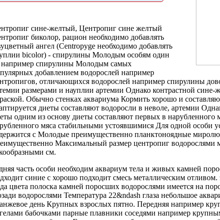
нтропиг сине-желтый,
Центропиг сине желтый
нтропиг биколор,
рацион необходимо добавлять
уцветный ангел (Centropyge
необходимо добавлять
уплии
bicolor) -
спирулины Молодым особям
один
з
например спирулины Молодым
самых
опулярных
добавлением водорослей например
нтропигов, отличающихся
водорослей например спирулины
дов
темии
размерами и
науплии артемии Однако
контрастной сине-
раской. Обычно
стенках аквариума Кормить
хорошо и
составляю
аптируется
диеты составляют водоросли
в неволе,
артемии Одна
еты
одним из
основу диеты составляют
первых в
нарубленного м
рубленного мяса
стабильными устоявшимися
Для одной особи
у
держится с
Молодые преимущественно планктоноядные
миролю
еимущественно
Максимальный размер
центропиг водорослями 
кообразными
см.
дняя часть
особи необходим аквариум
тела и
живых камней пор
дходит
синие с
хорошо подходит смесь
металлическим отливом.
да
цвета полоска
камней поросших водорослями
имеется на
пор
озади
водорослями Температура 22&ndash
глаза небольшое
аквар
ранжевое
день Крупных взрослых
пятно. Передняя
например кру
гелами бабочками
парные плавники
соседями например крупны