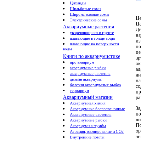
Цихлиды
Шильбовые сомы
Широкоголовые сомы
Це
Электрические сомы
Це
Аквариумные растения
Дв
укореняющиеся в грунте
на
плавающие в толще воды
и
плавающие на поверхности
п
воды
це
Книги по аквариумистике
ар
про аквариум
ок
аквариумные рыбки
ад
аквариумные растения
ди
дизайн аквариума
на
болезни аквариумных рыбок
со
террариум
пр
Аквариумный магазин
ра
Аквариумная химия
За
Аквариумные беспозвоночные
по
Аквариумные растения
ви
Аквариумные рыбки
П
Аквариумы и тумбы
о
Аэрация, озонирование и CO2
ан
Внутренние помпы