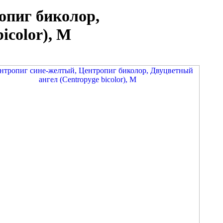
опиг биколор,
icolor), M