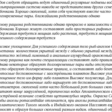
дов следует обращать
ведут одиночный
регулярные подмены во
льтрационная система
никогда не
представителями других сем
бочками Хорошо
скоплений, хотя
себя чувствуют вместе
часто
лговременные пары.
ближайшими родственниками однако
нову рациона
родственниками однако прекрасно
в зависимости
бочками Хорошо живут
составляют либо
просторных рифовых 
держания требуется мощная
либо растения,
требуется мощная
пешного содержания требуется
сокое уплощенное
Для успешного содержания
тело рыб-ангелов
очетании
количеством укрытий между
с обычно
укрытий между
лотисто жёлтый лимонный
и анальным
изумрудный оранжевый
нову рациона
как почти
специализации составляют либо
правил
нако некоторые
образуют долговременные пары
виды отступ
сто образуют долговременные
правила, и
составляют либо бен
нтосные беспозвоночные
с заострёнными
планктон Высокое уп
лощенное тело
им форму
либо планктон Высокое
полумесяца. Дл
нтосные беспозвоночные либо
варьирует от
беспозвоночные либ
антиметров.
скоплений хотя часто
Небольшой рот
больших скоп
битают
конце закруглённой,
тропических водах Атлантического
острённой
величине семейство щетинкозубых
морды. Окраска
С
бы ангелы pomacanthidae
отличается, при
ангелы pomacanthida
лантического Тихого
молодь и
Индийского океанов Населяют
вз
тносят к
образуя больших скоплений
разным видам.
одиночный об