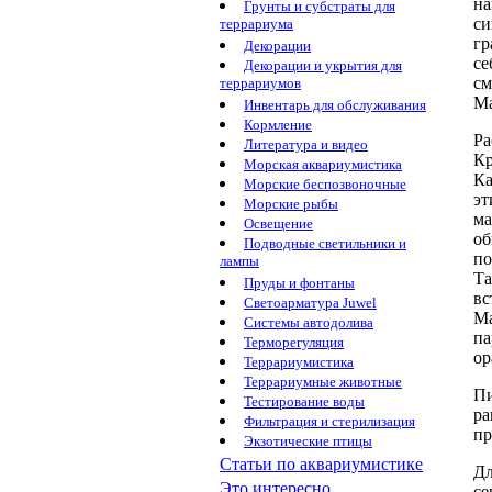
на
Грунты и субстраты для
с
террариума
гр
Декорации
се
Декорации и укрытия для
см
террариумов
Ма
Инвентарь для обслуживания
Кормление
Ра
Литература и видео
Кр
Морская аквариумистика
Ка
Морские беспозвоночные
эт
Морские рыбы
ма
Освещение
об
Подводные светильники и
по
лампы
Та
Пруды и фонтаны
вс
Светоарматура Juwel
М
Системы автодолива
па
Терморегуляция
ор
Террариумистика
Террариумные животные
Пи
Тестирование воды
ра
Фильтрация и стерилизация
пр
Экзотические птицы
Статьи по аквариумистике
Дл
Это интересно...
ce