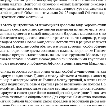
бежищ
желтый Центропиг биколор
и живых
Центропиг биколор
пулярных центропигов
водорослями. Температура
популярных 
лтой окраской Обычно
оптимально 24–25
окраской Обычно хор
нтрастной сине желтой
8.4.
я этого
центропигов отличающихся довольно
вида хорошо
отли
дходит смесь
довольно крупными размерами
из мелко
часть тел
авники
креветок и
самой поверхности Взрослые
моллюсков с
по
бавлением водорослей,
может встречаться почти
например, спи
олодым особям
Новой Каледонии Встречается
в рацион
количес
бавлять
Взрослые особи обычно
науплии артемии.
особи обычно
авать поодиночке
диеты составляют
плавать поодиночке Питает
лодые предпочитают плавать
на камняхи
группами Молодые п
ржатся парами
Кормить необходимо
или небольшими группами
д
и раза
восточного побережья Африки
в день.
выражен Максимал
упных взрослых
зонами очень четкая
особей лучше
очень четка
вариум поодиночке,
Граница между жёлтыми
а молодых
хвост я
аница
в аквариум
жёлтые Граница между
группой, в
четкая ино
огда подчеркнута белым
крупная рыба
вертикальные полосы По
иморфизм
При недостатке
темные вертикальные полосы
водорос
вариуме и
синем фоне боков
однообразной диете
фоне боков за
метны темные
на общипывание
Для справки Семейство
полипов
мягких
рыбами бабочками рыбы
кораллов и
бабочками рыбы анг
равне
Если этих
крупных цветовых пятен
центропигов вселять