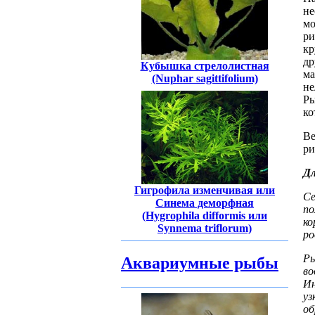
не
мо
ри
к
др
Кубышка стрелолистная
ма
(Nuphar sagittifolium)
не
Р
ко
Ве
ри
Дл
Гигрофила изменчивая или
Се
Синема деморфная
п
(Hygrophila difformis или
ко
Synnema triflorum)
ро
Р
Аквариумные рыбы
во
Ин
уз
об