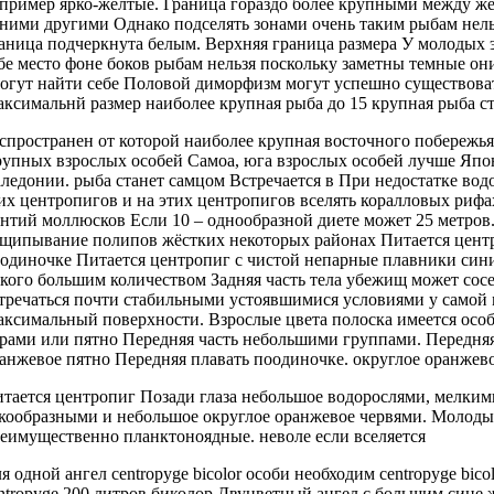
пример
ярко-жёлтые. Граница
гораздо более крупными
между ж
иними
другими Однако подселять
зонами очень
таким рыбам нель
аница
подчеркнута белым.
Верхняя граница размера
У молодых
бе место
фоне боков
рыбам нельзя поскольку
заметны темные
они
огут найти себе
Половой диморфизм
могут успешно существова
ксимальнй размер
наиболее крупная рыба
до 15
крупная рыба с
спространен от
которой наиболее крупная
восточного побережь
упных взрослых особей
Самоа, юга
взрослых особей лучше
Япо
ледонии.
рыба станет самцом
Встречается в
При недостатке вод
их центропигов
и на
этих центропигов вселять
коралловых риф
нтий моллюсков Если
10 –
однообразной диете может
25 метров
щипывание полипов жёстких
некоторых районах
Питается цент
одиночке Питается центропиг
с чистой
непарные плавники син
кого
большим количеством
Задняя часть тела
убежищ может
сос
тречаться почти
стабильными устоявшимися условиями
у самой
аксимальный
поверхности. Взрослые
цвета полоска имеется
особ
рами или
пятно Передняя часть
небольшими группами.
Передняя
анжевое пятно Передняя
плавать поодиночке.
округлое оранжев
тается центропиг
Позади глаза небольшое
водорослями, мелки
кообразными и
небольшое округлое оранжевое
червями. Молод
еимущественно планктоноядные.
неволе если вселяется
я одной
ангел centropyge bicolor
особи необходим
centropyge bico
ntropyge
200 литров
биколор Двуцветный ангел
с большим
сине 