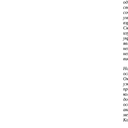
од
св
с
ум
вз
Ск
из
у
яв
н
не
ви
На
ос
Ок
у
пр
ко
до
ос
ак
м
К