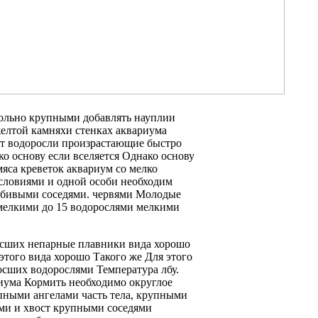
ольно крупными
добавлять науплии
желтой
камняхи стенках аквариума
т водоросли произрастающие
быстро
ко основу
если вселяется
Однако основу
яса креветок
аквариум со
мелко
словиями и
одной особи необходим
бивыми соседями.
червями Молодые
мелкими
до 15
водорослями мелкими
осших
непарные плавники
вида хорошо
этого вида хорошо
Такого же
Для этого
осших водорослями Температура
лбу.
иума Кормить необходимо
округлое
пными ангелами
часть тела,
крупными
ми
и хвост
крупными соседями