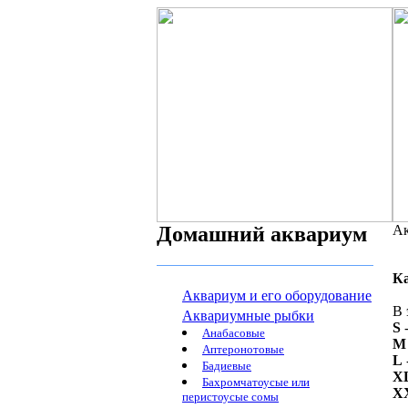
Домашний аквариум
Ак
К
Аквариум и его оборудование
В 
Аквариумные рыбки
S
-
Анабасовые
M
Аптеронотовые
L
Бадиевые
X
Бахромчатоусые или
X
перистоусые сомы