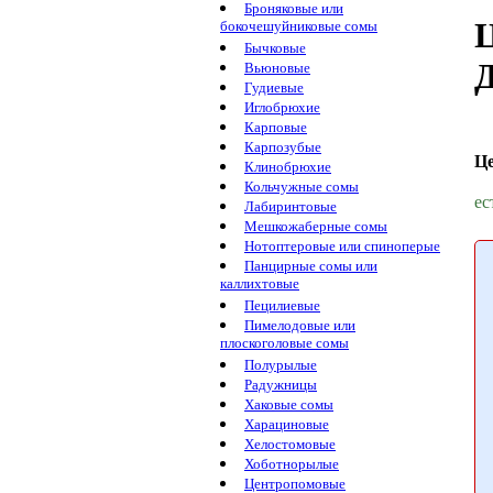
Броняковые или
Ц
бокочешуйниковые сомы
Бычковые
Д
Вьюновые
Гудиевые
Иглобрюхие
Карповые
Карпозубые
Ц
Клинобрюхие
Кольчужные сомы
ес
Лабиринтовые
Мешкожаберные сомы
Нотоптеровые или спиноперые
Панцирные сомы или
каллихтовые
Пецилиевые
Пимелодовые или
плоскоголовые сомы
Полурылые
Радужницы
Хаковые сомы
Харациновые
Хелостомовые
Хоботнорылые
Центропомовые