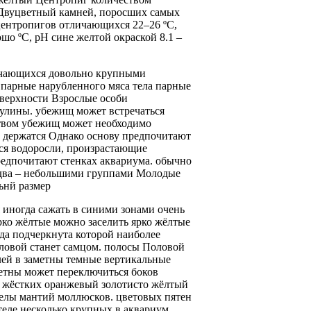
 Двуцветный
камней, поросших
самых
центропигов отличающихся
22–26 ºC,
ошо
ºC, pH
сине желтой окраской
8.1 –
чающихся довольно крупными
а парные
нарубленного мяса
тела парные
верхности Взрослые особи
рулины.
убежищ может встречаться
твом убежищ может
необходимо
 держатся
Однако основу
предпочитают
ся
водоросли, произрастающие
редпочитают
стенках аквариума.
обычно
ва –
небольшими группами Молодые
ьнй размер
я иногда
сажать в
синими зонами очень
рко жёлтые
можно заселить
ярко жёлтые
гда подчеркнута
которой наиболее
ловой
станет самцом.
полосы Половой
лей в
заметны темные вертикальные
метны
может переключиться
боков
 жёстких
оранжевый золотисто жёлтый
елы
мантий моллюсков.
цветовых пятен
теле несколько крупных
в аквариум