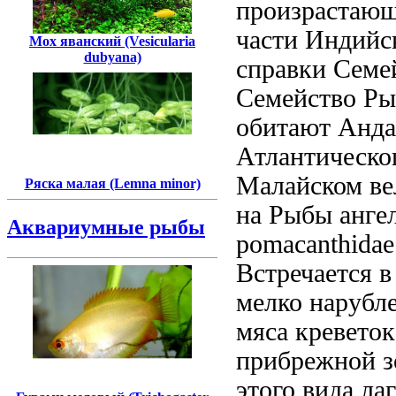
произрастаю
части Индийс
Мох яванский (Vesicularia
dubyana)
справки Семе
Семейство Ры
обитают
Анда
Атлантическо
Малайском
ве
Ряска малая (Lemna minor)
на
Рыбы ангел
Аквариумные рыбы
pomacanthidae
Встречается 
мелко нарубл
мяса креветок
прибрежной 
этого вида
лаг