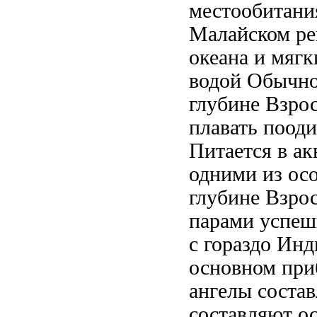
местообитани
Малайском ре
океана
и мяг
водой Обычно
глубине Взро
плавать поод
Питается
в ак
одними из
ос
глубине Взро
парами
успеш
с гораздо
Инд
основном при
ангелы соста
составляют о