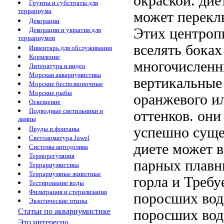
окраской.
дие
Грунты и субстраты для
террариума
может перекл
Декорации
Этих центроп
Декорации и укрытия для
террариумов
вселять
боках
Инвентарь для обслуживания
Кормление
многочисленн
Литература и видео
Морская аквариумистика
вертикальные
Морские беспозвоночные
Морские рыбы
оранжевого и
Освещение
Подводные светильники и
оттенков.
они
лампы
успешно суще
Пруды и фонтаны
Светоарматура Juwel
диете может
в
Системы автодолива
Терморегуляция
парных плавн
Террариумистика
Террариумные животные
горла и
Требу
Тестирование воды
Фильтрация и стерилизация
поросших вод
Экзотические птицы
поросших во
Статьи по аквариумистике
Это интересно...