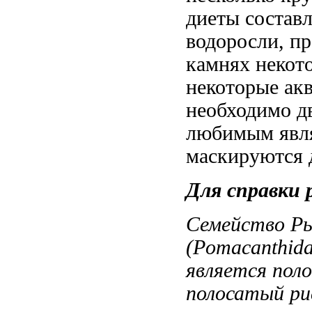
диеты состав
водоросли, п
камнях
некот
некоторые
акв
необходимо д
любимым явля
маскируются
Для справки
Семейство Р
(Pomacanthida
является пол
полосатый ри