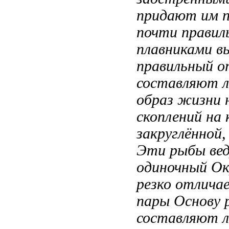
придают им
почти правил
плавниками в
правильный
о
составляют л
образ жизни 
скоплений
на 
закруглённой,
Эти рыбы ве
одиночный
Ок
резко отлича
пары Основу 
составляют л