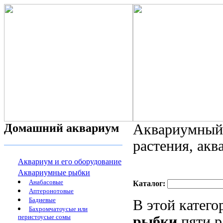
Домашний аквариум
Аквариумный 
растения, ак
Аквариум и его оборудование
Аквариумные рыбки
Анабасовые
Каталог:
Аптеронотовые
Бадиевые
В этой катег
Бахромчатоусые или
перистоусые сомы
рыбки
пяти р