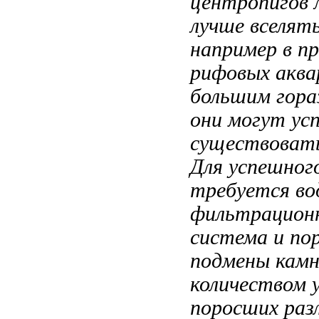
центропигов 
лучше вселят
например
в п
рифовых акв
большим
гора
они могут ус
существоват
Для успешног
требуется
во
фильтрацион
система и
по
подмены
камн
количеством
поросших
раз