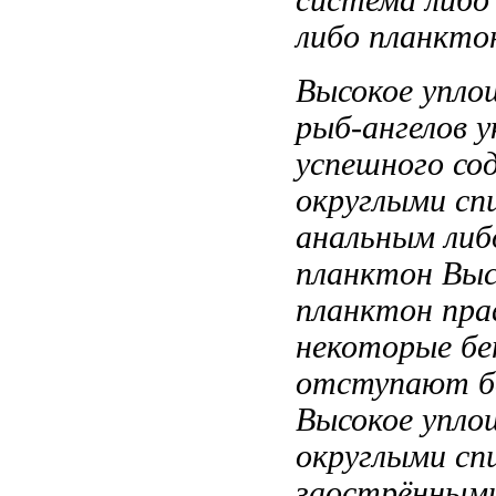
либо планкто
Высокое упл
рыб-ангелов
у
успешного со
округлыми с
анальным
либ
планктон Выс
планктон
пра
некоторые
бе
отступают
б
Высокое упло
округлыми сп
заострённым