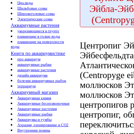
Цихлиды
Эйбла-Эйб
Шильбовые сомы
Широкоголовые сомы
(Centropyg
Электрические сомы
Аквариумные растения
укореняющиеся в грунте
плавающие в толще воды
плавающие на поверхности
Центропиг Эй
воды
Эйбесфельдт
Книги по аквариумистике
про аквариум
Атлантическо
аквариумные рыбки
аквариумные растения
(Centropyge ei
дизайн аквариума
болезни аквариумных рыбок
моллюсков Э
террариум
Аквариумный магазин
моллюсков Э
Аквариумная химия
центропигов
р
Аквариумные беспозвоночные
Аквариумные растения
центропиг,
об
Аквариумные рыбки
Аквариумы и тумбы
переключитьс
Аэрация, озонирование и CO2
Внутренние помпы