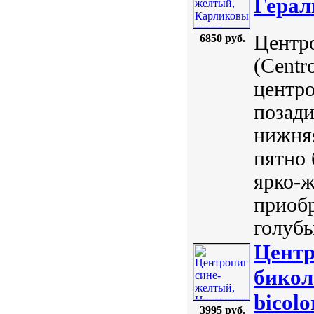
Герал
Центр
6850 руб.
(Centr
центр
позади
нижняя
пятно 
ярко-ж
приобр
голубы
Центр
бикол
bicolo
3995 руб.