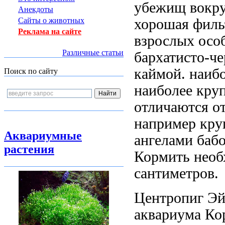
убежищ
вокру
Анекдоты
хорошая филь
Сайты о животных
Реклама на сайте
взрослых осо
Различные статьи
бархатисто-ч
каймой.
наиб
Поиск по сайту
наиболее кру
отличаются о
например кру
Аквариумные
ангелами баб
растения
Кормить необ
сантиметров.
Центропиг Эй
аквариума Ко