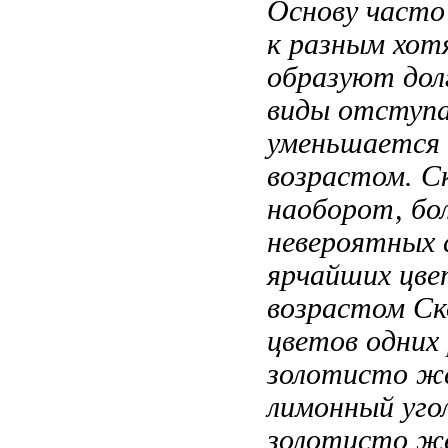
Основу
часто
к разным
хот
образуют дол
виды отступ
уменьшается
возрастом. С
наоборот, бо
невероятных
ярчайших цв
возрастом Ск
цветов
одних
золотисто ж
лимонный уго
золотисто ж