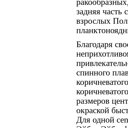
ракообразных
задняя часть 
взрослых По
планктонояд
Благодаря св
неприхотливо
привлекатель
спинного пла
коричневатог
коричневатого
размеров цен
окраской
быст
Для одной
cen