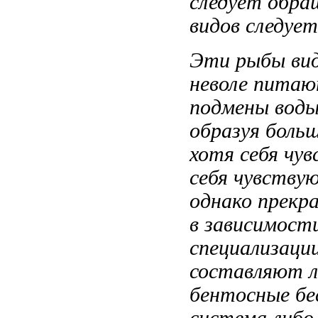
следует обра
видов следует
Эти рыбы
ви
неволе питаю
подмены вод
образуя боль
хотя
себя чу
себя чувству
однако прекр
в зависимост
специализаци
составляют 
бентосные бе
система
либо