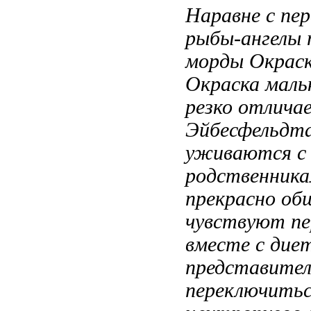
Наравне с
пер
рыбы-ангелы
морды Окраск
Окраска маль
резко отлича
Эйбесфельдт
уживаются 
родственник
прекрасно
об
чувствуют
п
вместе с
дие
представител
переключить