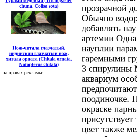
Гурами медовый (Trichogaster
прозрачной
д
chuna, Colisa sota)
Обычно
водо
добавлять на
артемии Одна
науплии
пара
Нож-читала глазчатый,
индийский глазчатый нож,
гаремными г
хитала орната (Chitala ornata,
Notopterus chitala)
3
спирулины 
на правах рекламы:
аквариум
осо
предпочитают
поодиночке. 
окраске парн
присутствует
цвет
также м