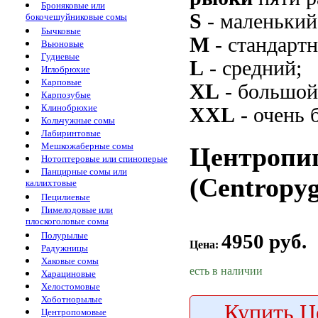
Броняковые или
S
- маленький
бокочешуйниковые сомы
Бычковые
M
- стандарт
Вьюновые
Гудиевые
L
- средний;
Иглобрюхие
Карповые
XL
- большой
Карпозубые
Клинобрюхие
XXL
- очень 
Кольчужные сомы
Лабиринтовые
Мешкожаберные сомы
Центропиг
Нотоптеровые или спиноперые
Панцирные сомы или
(Centropyge
каллихтовые
Пецилиевые
Пимелодовые или
плоскоголовые сомы
4950 руб.
Полурылые
Цена:
Радужницы
Хаковые сомы
есть в наличии
Харациновые
Хелостомовые
Хоботнорылые
Купить
Це
Центропомовые