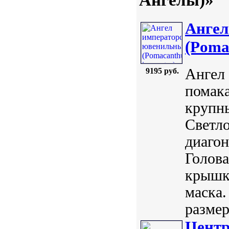
Ангел
(Poma
Ангел
9195 руб.
помака
крупн
Светло
диаго
Голова
крышка
маска.
размер
Центр