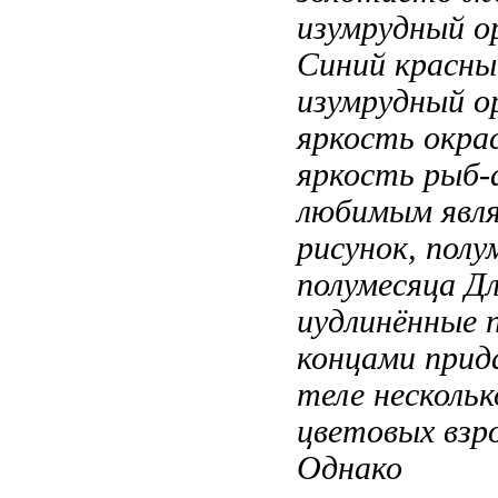
изумрудный 
Синий красны
изумрудный 
яркость окра
яркость
рыб-а
любимым явл
рисунок,
полу
полумесяца Д
иудлинённые 
концами при
теле несколь
цветовых
взр
Однако