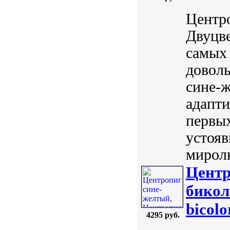
Центро
Двуцве
самых
довол
сине-
адапти
первых
устояв
мирол
Центр
бикол
bicolo
4295 руб.