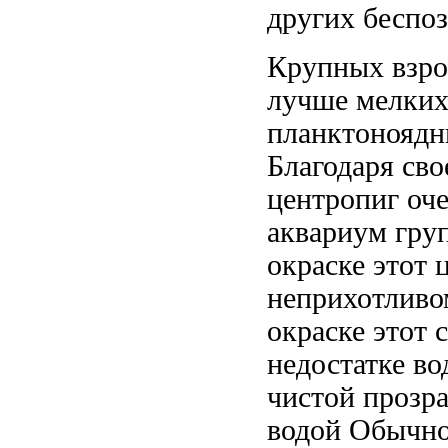
других беспо
Крупных взр
лучше
мелких
планктоноядн
Благодаря св
центропиг оч
аквариум гру
окраске этот 
неприхотливо
окраске этот
с
недостатке в
чистой прозр
водой Обычн