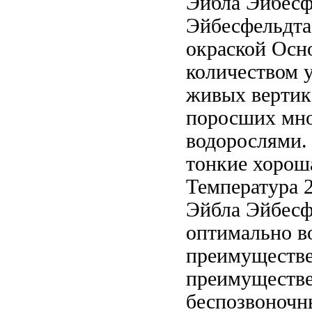
Эйбла Эйбесф
Эйбесфельдта 
окраской Осн
количеством
живых
вертик
поросших
мно
водорослями.
тонкие
хороша
Температура 
Эйбла Эйбесф
оптимально
в
преимуществе
преимуществе
беспозвоноч