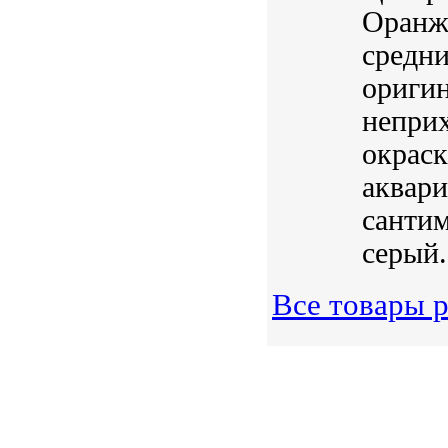
Оранже
средни
оригин
неприх
окраск
аквари
сантим
серый.
Все товары 