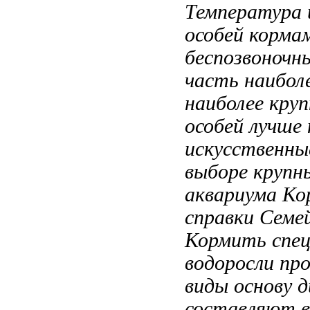
Температура
особей
корма
беспозвоночн
часть
наибол
наиболее кру
особей лучше
искусственны
выборе
крупн
аквариума Ко
справки Семе
Кормить
спец
водоросли пр
виды
основу 
составляют в