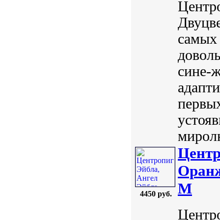
Центро
Двуцве
самых
довол
сине-
адапти
первых
устояв
мирол
Центр
Оранж
M
4450 руб.
Центро