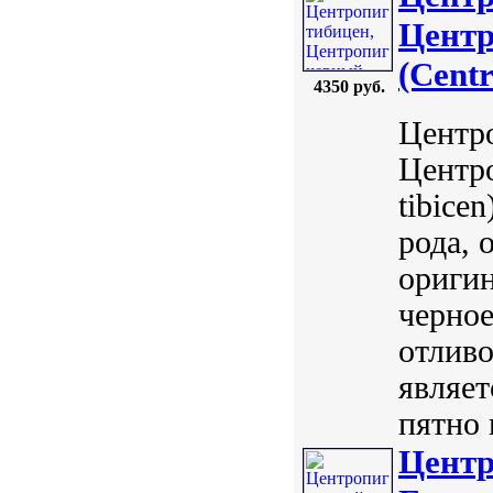
Центр
(Centr
4350 руб.
Центро
Центро
tibice
рода, 
оригин
черно
отлив
являет
пятно 
Центр