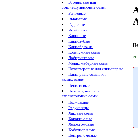
Броняковые или
А
бокочешуйниковые сомы
Бычковые
A
Вьюновые
Гудиевые
Иглобрюхие
Карповые
Карпозубые
Ц
Клинобрюхие
Кольчужные сомы
ес
Лабиринтовые
Мешкожаберные сомы
Нотоптеровые или спиноперые
Панцирные сомы или
каллихтовые
Пецилиевые
Пимелодовые или
плоскоголовые сомы
Полурылые
Радужницы
Хаковые сомы
Харациновые
Хелостомовые
Хоботнорылые
Центропомовые