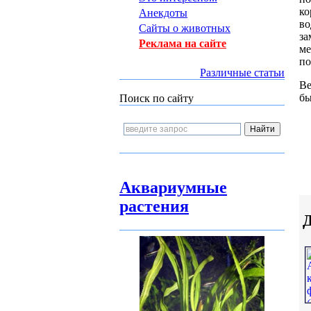
ко
Анекдоты
во
Сайты о животных
за
Реклама на сайте
ме
по
Различные статьи
Ве
бы
Поиск по сайту
Аквариумные
растения
Д