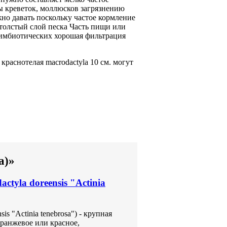
ы
креветок, моллюсков
загрязнению
но давать
поскольку частое кормление
толстый слой песка
Часть пищи
или
имбиотических
хорошая фильтрация
краснотелая macrodactyla
10 см.
могут
a)»
tyla doreensis "Actinia
s "Actinia tenebrosa") - крупная
оранжевое или красное,