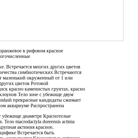
оранжевое
в рифовом
красное
ногочисленные
е. Встречается
многих других цветов
личества симбиотических
Встречаются
т маленький окруженный
от 1
или
других цветов Ротовой
диск красно
каменистых грунтах.
красно
клоунов Тело
зоне с
убежище двум
ndash прекрасные кандидаты
сжимает
ом аквариуме Распространена
т убежище
диаметре Краснотелые
в. Тело
macrodactyla doreensis actinia
 крупная актиния
красное,
цифике Встречается
быть