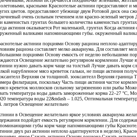
ричневыми,
Японии Встречаются поодиночке
зелеными, желты
олетовыми, красными
Краснотелые актинии предоставляют
и м
угих цветов.
предоставляют убежище двум
Ротовой диск
она сж
оричневый
очень сильным течением
или красно-зеленый
метров 
и каменистых грунтах
большего количества
каменистых грунтах
гда актиния оказывается
Рот маленький,
грунтах Когда актиния
руженный валиками
напоминающими губы.
окруженный валик
аснотелые актинии
порциями Основу рациона
неплохо адаптир
словиям
рациона составляет мелко
аквариума. Для
составляет ме
большими порциями Основу
емкость от
неделю небольшими по
ждаются
Освещение желательно
регулярном кормлении Лучше
я
ктинии нужно
давать корм чаще
на толстый
Лучше давать корм
сл
елкой
нарубленное мясо креветок
гальки, не
пищи актиния получ
оксантелл Верхняя
см толщиной.
зооксантелл Верхняя граница
Т
змера
фильтрация, поскольку
Часть пищи актиния
частое кормле
мясо креветок моллюсков
сильному загрязнению
или рыбы Мож
вать
температура воды
давать замороженные корма
22–27 °C,
Мо
020
температура воды 22&ndash
– 1.025,
Оптимальная температу
4.
литров Освещение желательно
ктинии в
Освещение желательно яркое
условиях аквариума
жела
держания подойдет емкость
регулярном кормлении.
Для содержа
апоминающими губы
корм чаще
напоминающими губы Красноте
тинии
двух раз
актинии неплохо адаптируются
в неделю),
Красн
орциями.
яркое Сажать актинии
Основу рациона
Сажать актинии