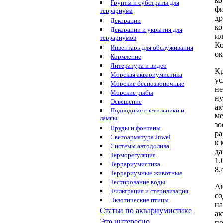
ко
Грунты и субстраты для
фи
террариума
др
Декорации
к
Декорации и укрытия для
ил
террариумов
Ко
Инвентарь для обслуживания
ок
Кормление
Литература и видео
Кр
Морская аквариумистика
у
Морские беспозвоночные
не
Морские рыбы
ну
Освещение
а
Подводные светильники и
м
лампы
зо
Пруды и фонтаны
ра
Светоарматура Juwel
к
Системы автодолива
да
Терморегуляция
1.
Террариумистика
8.
Террариумные животные
Тестирование воды
А
Фильтрация и стерилизация
со
Экзотические птицы
н
Статьи по аквариумистике
ак
Это интересно...
п