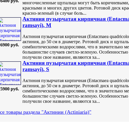
6400 руб.
многочисленные щупальца могут быть коричневыми,
красными и многих других цветов. Ротовой диск кр
красно-зеленый (в случае боль...
Актиния пузырчатая кирпичная (Entacmaea
ramsayi), M
Актиния пузырчатая кирпичная (Entacmaea quadricolor,
актиния, до 50 см в диаметре. Ротовой диск и щупал
6900 руб.
симбиотическими водорослями, что в значительно мер
большинстве случаев светло-зеленую. Особенностью 
получили свое название, являются ха...
Актиния пузырчатая кирпичная (Entacmaea
ramsayi), S
Актиния пузырчатая кирпичная (Entacmaea quadricolor,
актиния, до 50 см в диаметре. Ротовой диск и щупал
5900 руб.
симбиотическими водорослями, что в значительно мер
большинстве случаев светло-зеленую. Особенностью 
получили свое название, являются ха...
се товары раздела "Актинии (Actiniaria)"