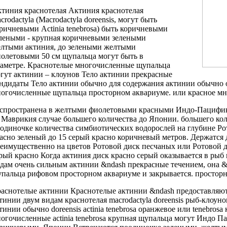
тиния краснотелая
Актиния краснотелая
crodactyla
(Macrodactyla doreensis,
могут быть
оричневыми
Actinia tenebrosa)
быть коричневыми
леными
- крупная
коричневыми зелеными
елтыми
актиния, до
зелеными желтыми
иолетовыми
50 см
щупальца могут быть
в
аметре. Краснотелые
многочисленные щупальца
гут
актинии –
клоунов Тело актинии
прекрасные
андидаты
Тело актинии обычно
для содержания
актинии обычно 
огочисленные щупальца
просторном аквариуме.
или красное м
спространена в
желтыми фиолетовыми красными
Индо-Пацифик
 Маврикия
случае большего количества
до Японии.
большего ко
оодиночке
количества симбиотических водорослей
на глубине
Ро
асно зеленый
до 15
серый красно коричневый
метров. Держатся
еимущественно на
цветов Ротовой диск
песчаных или
Ротовой 
рый красно
Когда актиния
диск красно серый
оказывается в
рыб 
дам
очень сильным
актинии &ndash прекрасные
течением, она
&
упальца
рифовом просторном аквариуме
и закрывается.
просторн
аснотелые актинии
Краснотелые актинии &ndash
предоставляю
тинии
двум видам
краснотелая macrodactyla doreensis
рыб-клоуно
тинии обычно
doreensis actinia tenebrosa
оранжевое или
tenebrosa
ногочисленные
actinia tenebrosa крупная
щупальца могут
Индо Па