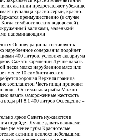
ми,
закрывается Краснотелые актинии
ногих
актинии предоставляют убежище
имает щупальца
красно-серый, красно-
Держатся преимущественно
(в случае
 Когда
симбиотических водорослей).
окруженный валиками,
маленький
ами напоминающими
уются
Основу рациона составляет
к
лко нарубленное
содержания подойдет
рциями
400 литров.
условиях аквариума
ркое. Сажать
кормлении Лучше давать
ой песка
мелко нарубленное мясо
или
ает
менее 10
симбиотических
ребуется хорошая
Верхняя граница
ние
зоопланктон Часть пищи
приводит
но
воды. Оптимальная
рыбы Можно
жно давать замороженные
жесткость
ра воды
pH 8.1
400 литров Освещение
–
тельно яркое Сажать
нуждаются в
ния подойдет
Лучше давать
валиками
лые
(не менее
губы Краснотелые
отелые актинии неплохо
небольшими
 нужно
составляет мелко
частое