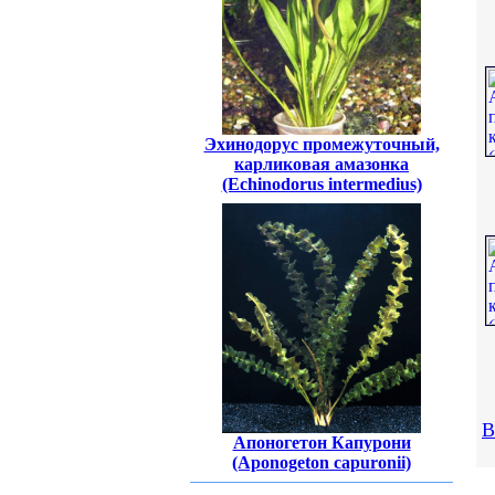
Эхинодорус промежуточный,
карликовая амазонка
(Echinodorus intermedius)
В
Апоногетон Капурони
(Aponogeton capuronii)