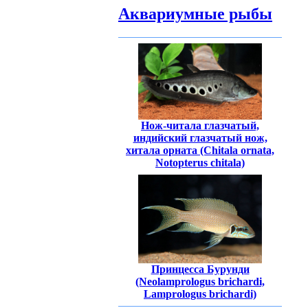
Аквариумные рыбы
Нож-читала глазчатый,
индийский глазчатый нож,
хитала орната (Chitala ornata,
Notopterus chitala)
Принцесса Бурунди
(Neolamprologus brichardi,
Lamprologus brichardi)