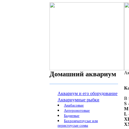
Домашний аквариум
Ак
К
Аквариум и его оборудование
В 
Аквариумные рыбки
S
-
Анабасовые
M
Аптеронотовые
L
Бадиевые
X
Бахромчатоусые или
X
перистоусые сомы