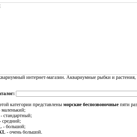
вариумный интернет-магазин. Аквариумные рыбки и растения,
аталог:
этой категории представлены
морские беспозвоночные
пяти ра
 маленький;
- стандартный;
- средний;
L
- большой;
XL
- очень большой.