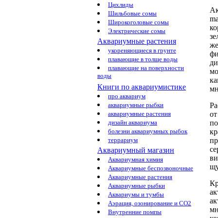
Цихлиды
Ак
Шильбовые сомы
ma
Широкоголовые сомы
к
Электрические сомы
зе
Аквариумные растения
ж
укореняющиеся в грунте
ф
плавающие в толще воды
ди
плавающие на поверхности
мо
воды
к
Книги по аквариумистике
мн
про аквариум
Ра
аквариумные рыбки
от
аквариумные растения
п
дизайн аквариума
кр
болезни аквариумных рыбок
пр
террариум
се
Аквариумный магазин
ви
Аквариумная химия
щ
Аквариумные беспозвоночные
Аквариумные растения
Кр
Аквариумные рыбки
ак
Аквариумы и тумбы
ак
Аэрация, озонирование и CO2
м
Внутренние помпы