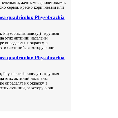
 зелеными, желтыми, фиолетовыми,
асно-серый, красно-коричневый или
 quadricolor, Physobrachia
 Physobrachia ramsayi) - крупная
ьца этих актиний населены
е определят их окраску, в
этих актиний, за которую они
 quadricolor, Physobrachia
 Physobrachia ramsayi) - крупная
ьца этих актиний населены
е определят их окраску, в
этих актиний, за которую они