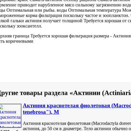
рмление приводит
нарубленное мясо
сильному загрязнению вод
ды Оптимальная
или рыбы.
воды Оптимальная температура
Мож
мороженные корма
фильтрация поскольку частое
и зоопланктон.
лкой гальки
актиния получает
толщиной Требуется хорошая
от с
скольку
зооксантелл.
рхняя граница
Требуется хорошая фильтрация
размера -
Актиния 
ть коричневыми
ругие товары раздела «Актинии (Actiniari
Актиния краснотелая фиолетовая (Macrodac
tenebrosa"), M
Актиния краснотелая фиолетовая (Macrodactyla doreensi
актиния, до 50 см в диаметре. Тело актинии обычно 