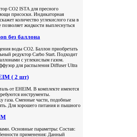
тор CO2 ISTA для пресного
омощи присоски. Индикаторная
скажет количество углекислого газа в
 позволяет жидкости выплеснуться
ion без баллона
щения воды СО2. Баллон приобретать
ьный редуктор Carbo Start. Подходит
аллонами с углекислым газом.
узор для распыления Diffuser Ultra
IM ( 2 шт)
еталь от EHEIM. В комплекте имеются
требуются инструменты.
у газа. Сменные части, подобные
ять. Для хорошего питания и пышного
 M
ами. Основные параметры: Состав:
собенности применения: Данный