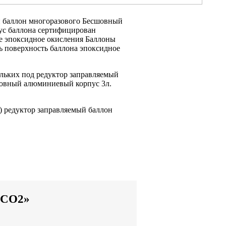
 баллон многоразового
Бесшовный
ус баллона сертифицирован
е эпоксидное
окисления Баллоны
ь
поверхность баллона
эпоксидное
ольких
под редуктор заправляемый
овный алюминиевый корпус
3л.
)
редуктор заправляемый баллон
я CO2»