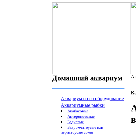
Домашний аквариум
Ак
К
Аквариум и его оборудование
Аквариумные рыбки
Анабасовые
в
Аптеронотовые
Бадиевые
Бахромчатоусые или
перистоусые сомы