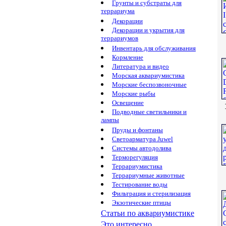
Грунты и субстраты для
террариума
Декорации
Декорации и укрытия для
террариумов
Инвентарь для обслуживания
Кормление
Литература и видео
Морская аквариумистика
Морские беспозвоночные
Морские рыбы
Освещение
Подводные светильники и
лампы
Пруды и фонтаны
Светоарматура Juwel
Системы автодолива
Терморегуляция
Террариумистика
Террариумные животные
Тестирование воды
Фильтрация и стерилизация
Экзотические птицы
Статьи по аквариумистике
Это интересно...