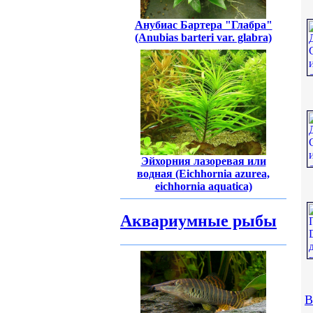
Анубиас Бартера "Глабра"
(Anubias barteri var. glabra)
Эйхорния лазоревая или
водная (Eichhornia azurea,
eichhornia aquatica)
Аквариумные рыбы
В