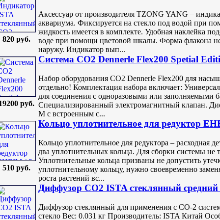
Аксессуар от производителя TZONG YANG – индика
аквариума. Фиксируется на стекло под водой при п
жидкость имеется в комплекте. Удобная наклейка под
820 руб.
воде при помощи цветовой шкалы. Форма флакона не
наружу. Индикатор вып...
Система CO2 Dennerle Flex200 Spetial Edit
Набор оборудования CO2 Dennerle Flex200 для насы
отдельно! Комплектация набора включает: Универсал
для соединения с одноразовыми или заполняемыми б
19200 руб.
Специализированный электромагнитный клапан. Дифф
M с встроенным с...
Кольцо уплотнительное для редуктор EHE
Кольцо уплотнительное для редуктора – расходная д
два уплотнительных кольца. Для сборки системы не 
Уплотнительные кольца призваны не допустить утечк
510 руб.
уплотнительному кольцу, нужно своевременно замен
роста растений вс...
Диффузор СО2 ISTA стеклянный средний
Диффузор стеклянный для применения с СО-2 систем
стекло Вес: 0.031 кг Производитель: ISTA Китай О