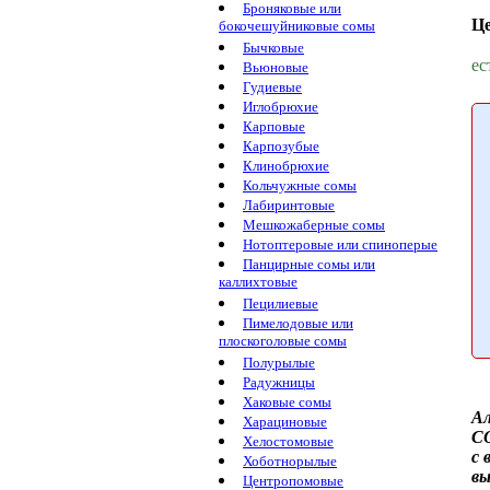
Броняковые или
Ц
бокочешуйниковые сомы
Бычковые
ес
Вьюновые
Гудиевые
Иглобрюхие
Карповые
Карпозубые
Клинобрюхие
Кольчужные сомы
Лабиринтовые
Мешкожаберные сомы
Нотоптеровые или спиноперые
Панцирные сомы или
каллихтовые
Пецилиевые
Пимелодовые или
плоскоголовые сомы
Полурылые
Радужницы
Хаковые сомы
А
Харациновые
C
Хелостомовые
с
Хоботнорылые
вы
Центропомовые