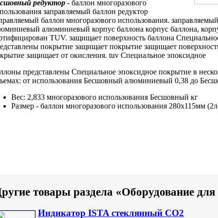
есшовный
редуктор
-
баллон многоразового
пользования
заправляемый баллон
редуктор
правляемый баллон
многоразового использования.
заправляемый
люминиевый
алюминиевый корпус баллона
корпус баллона,
корп
ртифицирован TUV.
защищает поверхность баллона
Специально
едставлены
покрытие защищает
покрытие защищает поверхност
крытие защищает
от окисления.
tuv Специальное эпоксидное
ллоны представлены
Специальное эпоксидное покрытие
в неск
ъемах: от
использования Бесшовный алюминиевый
0,38 до
Бесш
Вес: 2,833
многоразового использования Бесшовный
кг
Размер -
баллон многоразового использования
280х115мм (2л
ругие товары раздела «Оборудование дл
Индикатор ISTA стеклянный CO2