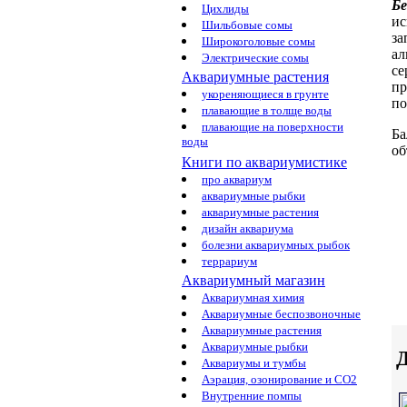
Б
Цихлиды
ис
Шильбовые сомы
за
Широкоголовые сомы
а
Электрические сомы
се
Аквариумные растения
пр
укореняющиеся в грунте
по
плавающие в толще воды
плавающие на поверхности
Ба
воды
об
Книги по аквариумистике
про аквариум
аквариумные рыбки
аквариумные растения
дизайн аквариума
болезни аквариумных рыбок
террариум
Аквариумный магазин
Аквариумная химия
Аквариумные беспозвоночные
Аквариумные растения
Аквариумные рыбки
Д
Аквариумы и тумбы
Аэрация, озонирование и CO2
Внутренние помпы