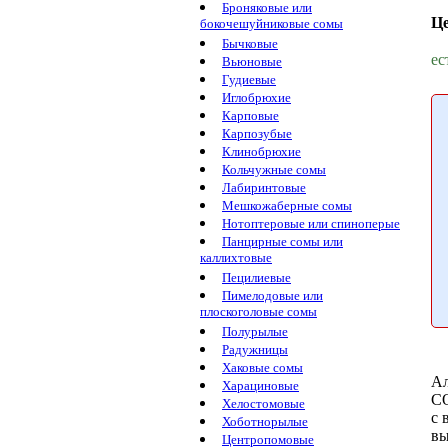
Броняковые или
Ц
бокочешуйниковые сомы
Бычковые
ес
Вьюновые
Гудиевые
Иглобрюхие
Карповые
Карпозубые
Клинобрюхие
Кольчужные сомы
Лабиринтовые
Мешкожаберные сомы
Нотоптеровые или спиноперые
Панцирные сомы или
каллихтовые
Пецилиевые
Пимелодовые или
плоскоголовые сомы
Полурылые
Радужницы
Хаковые сомы
А
Харациновые
C
Хелостомовые
с 
Хоботнорылые
вы
Центропомовые