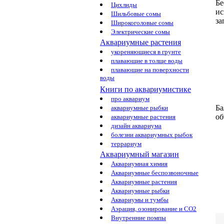
Б
Цихлиды
ис
Шильбовые сомы
за
Широкоголовые сомы
Электрические сомы
Аквариумные растения
укореняющиеся в грунте
плавающие в толще воды
плавающие на поверхности
воды
Книги по аквариумистике
про аквариум
Ба
аквариумные рыбки
об
аквариумные растения
дизайн аквариума
болезни аквариумных рыбок
террариум
Аквариумный магазин
Аквариумная химия
Аквариумные беспозвоночные
Аквариумные растения
Аквариумные рыбки
Аквариумы и тумбы
Аэрация, озонирование и CO2
Внутренние помпы