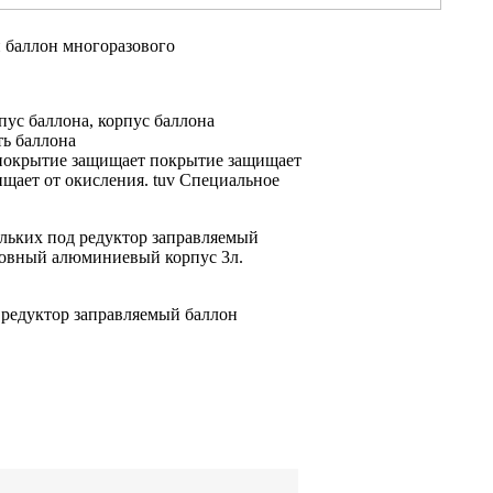
 баллон многоразового
пус баллона,
корпус баллона
ь баллона
окрытие защищает
покрытие защищает
ищает
от окисления.
tuv Специальное
ольких
под редуктор заправляемый
овный алюминиевый корпус
3л.
)
редуктор заправляемый баллон