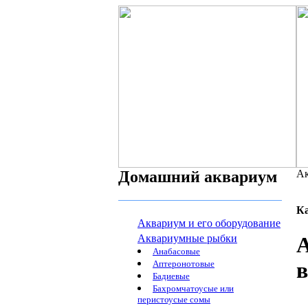
Домашний аквариум
Ак
К
Аквариум и его оборудование
Аквариумные рыбки
Анабасовые
в
Аптеронотовые
Бадиевые
Бахромчатоусые или
перистоусые сомы