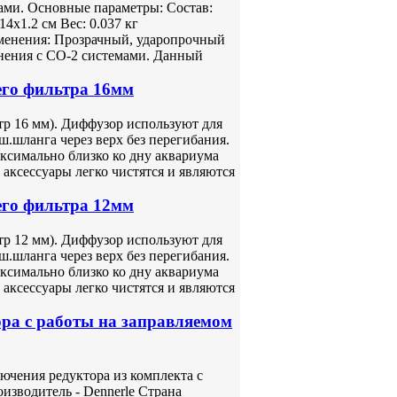
ами. Основные параметры: Состав:
4х1.2 см Вес: 0.037 кг
менения: Прозрачный, ударопрочный
енения с СО-2 системами. Данный
его фильтра 16мм
р 16 мм). Диффузор используют для
.шланга через верх без перегибания.
ксимально близко ко дну аквариума
аксессуары легко чистятся и являются
его фильтра 12мм
р 12 мм). Диффузор используют для
.шланга через верх без перегибания.
ксимально близко ко дну аквариума
аксессуары легко чистятся и являются
ора с работы на заправляемом
лючения редуктора из комплекта с
изводитель - Dennerle Страна