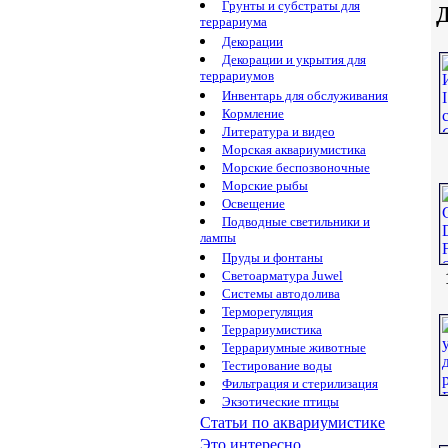
Грунты и субстраты для
Д
террариума
Декорации
Декорации и укрытия для
террариумов
Инвентарь для обслуживания
Кормление
Литература и видео
Морская аквариумистика
Морские беспозвоночные
Морские рыбы
Освещение
Подводные светильники и
лампы
Пруды и фонтаны
Светоарматура Juwel
Системы автодолива
Терморегуляция
Террариумистика
Террариумные животные
Тестирование воды
Фильтрация и стерилизация
Экзотические птицы
Статьи по аквариумистике
Это интересно...