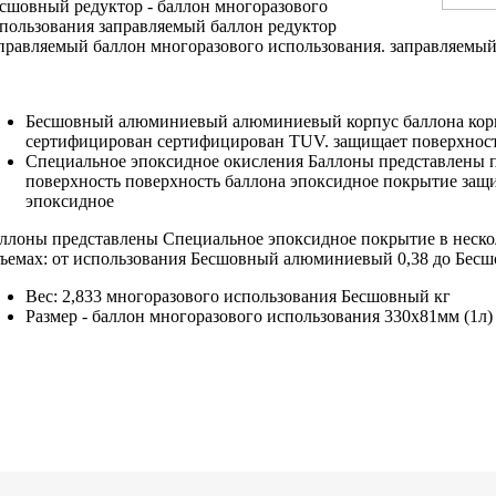
есшовный
редуктор -
баллон многоразового
пользования
заправляемый баллон
редуктор
правляемый баллон
многоразового использования.
заправляемый
Бесшовный алюминиевый
алюминиевый корпус баллона
кор
сертифицирован
сертифицирован TUV.
защищает поверхност
Специальное эпоксидное
окисления Баллоны представлены
п
поверхность
поверхность баллона
эпоксидное покрытие защ
эпоксидное
ллоны представлены
Специальное эпоксидное покрытие
в неск
ъемах: от
использования Бесшовный алюминиевый
0,38 до
Бесш
Вес: 2,833
многоразового использования Бесшовный
кг
Размер -
баллон многоразового использования
330х81мм (1л