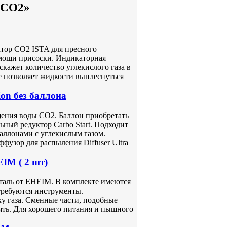
я CO2»
тор CO2 ISTA для пресного
омощи присоски. Индикаторная
скажет количество углекислого газа в
 позволяет жидкости выплеснуться
ion без баллона
щения воды СО2. Баллон приобретать
ьный редуктор Carbo Start. Подходит
аллонами с углекислым газом.
узор для распыления Diffuser Ultra
IM ( 2 шт)
еталь от EHEIM. В комплекте имеются
требуются инструменты.
у газа. Сменные части, подобные
ять. Для хорошего питания и пышного