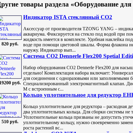
ругие товары раздела «Оборудование дл
Индикатор ISTA стеклянный CO2
Аксессуар от производителя TZONG YANG – индика
аквариума. Фиксируется на стекло под водой при п
жидкость имеется в комплекте. Удобная наклейка под
820 руб.
воде при помощи цветовой шкалы. Форма флакона не
наружу. Индикатор вып...
Система CO2 Dennerle Flex200 Spetial Edit
Набор оборудования CO2 Dennerle Flex200 для насы
отдельно! Комплектация набора включает: Универсал
для соединения с одноразовыми или заполняемыми б
19200 руб.
Специализированный электромагнитный клапан. Дифф
M с встроенным с...
Кольцо уплотнительное для редуктор EHE
Кольцо уплотнительное для редуктора – расходная д
два уплотнительных кольца. Для сборки системы не 
Уплотнительные кольца призваны не допустить утечк
510 руб.
уплотнительному кольцу, нужно своевременно замен
роста растений вс...