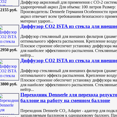
Диффузор акриловый для применения с СО-2 систем
ударопрочный акрил Для объема: 100 литров Размер: 1
2155 руб.
Производитель: Dennerle Германия Особенности при
акрил отвечает всем требованиям безопасного прим
материал удароп...
Диффузор СО2 ISTA из стекла для внешн
Диффузор стеклянный для внешних фильтров (диамет
оптимального эффекта распыления. Крепление воздуш
Плоское строение обеспечит установку диффузора ма
2950 руб.
для наиболее эффективного распыления. Стеклянные 
нейтр...
Диффузор СО2 ISTA из стекла для внешн
Диффузор стеклянный для внешних фильтров (диамет
оптимального эффекта распыления. Крепление воздуш
Плоское строение обеспечит установку диффузора ма
3800 руб.
для наиболее эффективного распыления. Стеклянные 
нейтр...
Переходник Dennerle для перехода редукт
баллоне на работу на сменном баллоне
Переходник Dennerle CO₂ Adapter - адаптер для подк
заправляемым баллоном к одноразовому баллону. Про