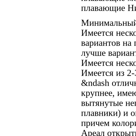
плавающие
Ни
Минимальны
Имеется неск
вариантов
на 
лучше
вариан
Имеется неск
Имеется
из 2
&ndash отлич
крупнее, име
вытянутые н
плавники) и
о
причем колор
Ареал открыт