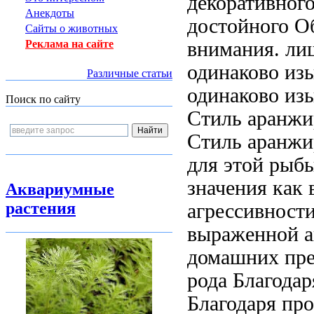
декоративног
Анекдоты
достойного
О
Сайты о животных
внимания.
ли
Реклама на сайте
одинаково из
Различные статьи
одинаково из
Поиск по сайту
Стиль аранжи
Стиль аранжи
для этой рыб
значения
как 
Аквариумные
растения
агрессивност
выраженной а
домашних
пре
рода Благодар
Благодаря пр