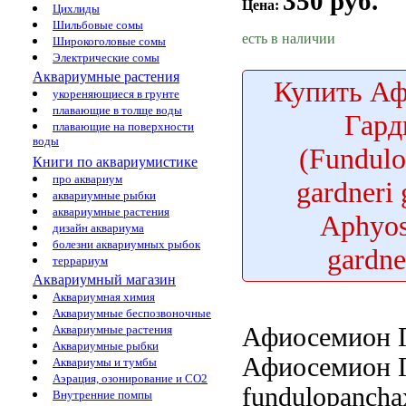
350 руб.
Цена:
Цихлиды
Шильбовые сомы
есть в наличии
Широкоголовые сомы
Электрические сомы
Аквариумные растения
Купить
Аф
укореняющиеся в грунте
плавающие в толще воды
Гард
плавающие на поверхности
воды
(Fundul
Книги по аквариумистике
про аквариум
gardneri 
аквариумные рыбки
аквариумные растения
Aphyo
дизайн аквариума
болезни аквариумных рыбок
gardne
террариум
Аквариумный магазин
Аквариумная химия
Аквариумные беспозвоночные
Афиосемион 
Аквариумные растения
Аквариумные рыбки
Афиосемион 
Аквариумы и тумбы
Аэрация, озонирование и CO2
fundulopancha
Внутренние помпы