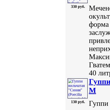
Мечено
330 руб.
окульт
форма 
заслу
привл
неприх
Максим
Гватем
40 лит
Гуппи
M
Гуппи 
130 руб.