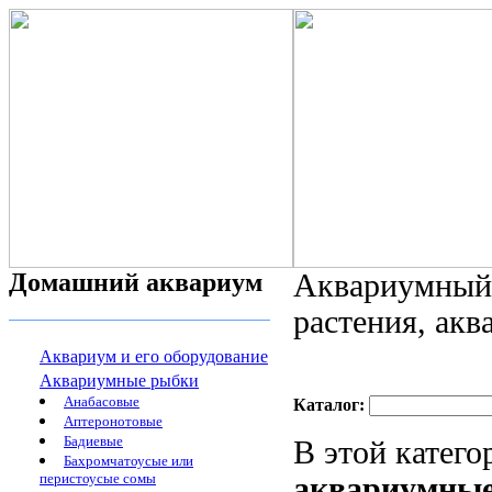
Домашний аквариум
Аквариумный 
растения, ак
Аквариум и его оборудование
Аквариумные рыбки
Анабасовые
Каталог:
Аптеронотовые
Бадиевые
В этой катег
Бахромчатоусые или
перистоусые сомы
аквариумны