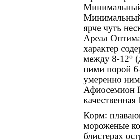
Минимальный
Минимальный
ярче чуть
неск
Ареал
Оптима
характер
соде
между
8-12° 
ними порой
6
умеренно
ним
Афиосемион Г
качественная
Корм: плава
мороженые к
блистерах
ост