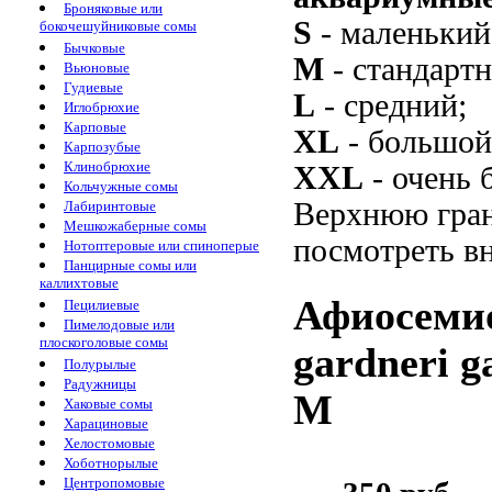
Броняковые или
S
- маленький
бокочешуйниковые сомы
Бычковые
M
- стандарт
Вьюновые
Гудиевые
L
- средний;
Иглобрюхие
Карповые
XL
- большой
Карпозубые
Клинобрюхие
XXL
- очень 
Кольчужные сомы
Верхнюю гран
Лабиринтовые
Мешкожаберные сомы
посмотреть вн
Нотоптеровые или спиноперые
Панцирные сомы или
каллихтовые
Афиосемио
Пецилиевые
Пимелодовые или
плоскоголовые сомы
gardneri g
Полурылые
Радужницы
M
Хаковые сомы
Харациновые
Хелостомовые
Хоботнорылые
Центропомовые