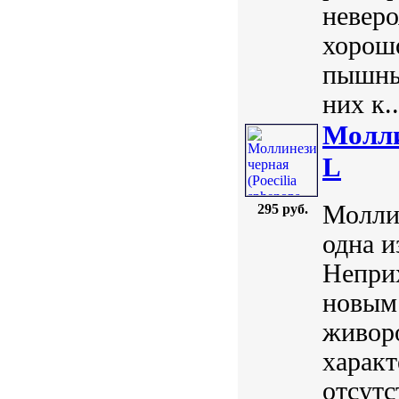
невер
хорошо
пышным
них к..
Моллин
L
Моллие
295 руб.
одна и
Неприх
новым
живор
характ
отсутс