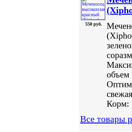
(Xipho
Мечен
550 руб.
(Xipho
зелено
сораз
Макси
объем 
Оптима
свежая
Корм: .
Все товары 