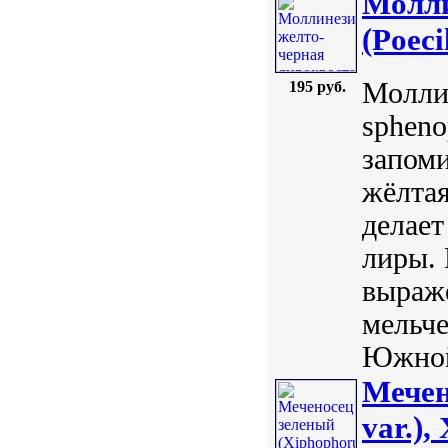
Молли
(Poeci
Моллин
195 руб.
spheno
запоми
жёлтая
делает
лиры.
выраже
мельче
Южной
Мечен
var.),