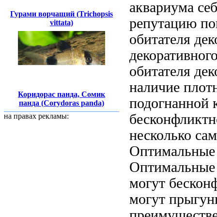
аквариума
се
Гурами ворчащий (Trichopsis
репутацию по
vittata)
обитателя дек
декоративног
обитателя дек
наличие плот
Коридорас панда, Сомик
подогнанной
панда (Corydoras panda)
бесконфликтн
на правах рекламы:
несколько са
Оптимальные
Оптимальные 
могут бескон
могут
прыгун
преимуществ