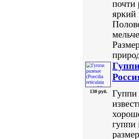
почти 
яркий
Полов
мельче
Размер
природ
Гуппи 
Росси
Гуппи р
130 руб.
извест
хорошо
гуппи 
разме