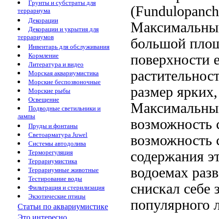
Грунты и субстраты для
(Fundulopanch
террариума
Декорации
Максимальный
Декорации и укрытия для
террариумов
большой пло
Инвентарь для обслуживания
поверхности 
Кормление
Литература и видео
растительнос
Морская аквариумистика
Морские беспозвоночные
размер
ярких,
Морские рыбы
Освещение
Максимальны
Подводные светильники и
лампы
возможность 
Пруды и фонтаны
Светоарматура Juwel
возможность 
Системы автодолива
содержания эт
Терморегуляция
Террариумистика
водоемах
разв
Террариумные животные
Тестирование воды
снискал себе
Фильтрация и стерилизация
Экзотические птицы
популярного
Статьи по аквариумистике
Это интересно...