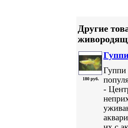
Другие тов
живородящ
Гуппи 
Гуппи ж
популя
180 руб.
- Цент
непри
ужива
аквари
их с 