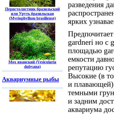
разведения да
Перистолистник бразильский
распростране
или Уруть бразильская
(Myriophyllum brasiliense)
ярких узнава
Предпочитает
gardneri
но с
g
площадью
gar
емкости
давно
Мох яванский (Vesicularia
репутацию
гу
dubyana)
Высокие
(в т
Аквариумные рыбы
и плавающей)
темными гру
и задним
дост
аквариума дос