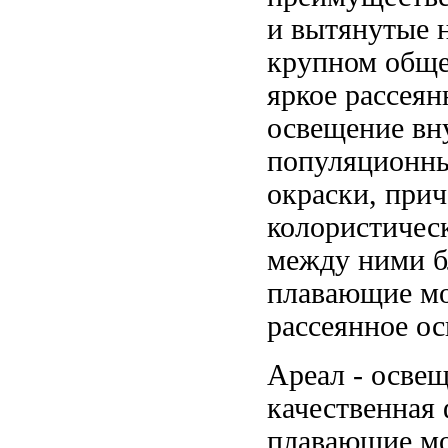
и
вытянутые 
крупном обще
яркое рассеян
освещение
вн
популяционн
окраски, при
колористичес
между ними
б
плавающие м
рассеянное о
Ареал -
освещ
качественная
плавающие м