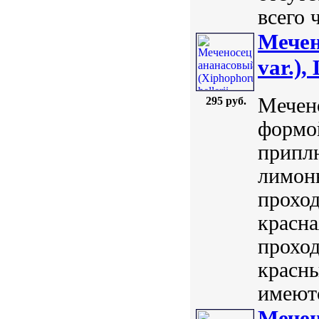
всего 
Мечен
var.), 
Мечен
295 руб.
формой
приплю
лимонн
проход
красна
проход
красн
имеютс
Мечен