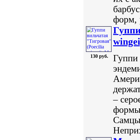
барбу
форм, 
Гуппи
wingei
Гуппи 
130 руб.
эндеми
Америк
держа
– серо
формы
Самцы 
Неприх