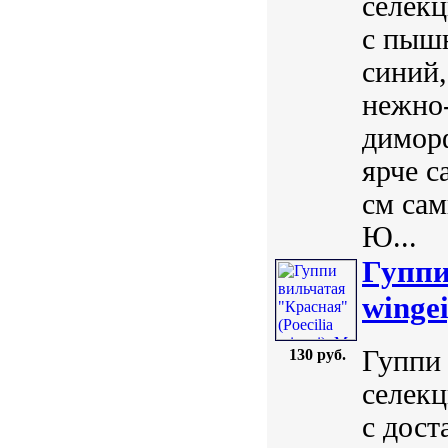
селекц
с пыш
синий,
нежно
димор
ярче с
см сам
Ю...
Гуппи
wingei
Гуппи 
130 руб.
селекц
с дост