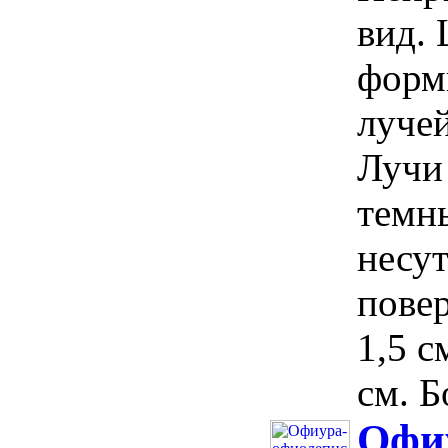
вид.
форм
лучей
Лучи 
темн
несут
пове
1,5 с
см. Б
Офи