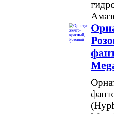
гидр
Амазо
Орна
Роз
фант
Mega
Орна
фант
(Hyph