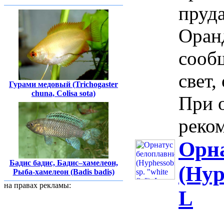
пруда
Оран
сооб
свет,
Гурами медовый (Trichogaster
chuna, Colisa sota)
При 
реком
Орн
Бадис бадис, Бадис–хамелеон,
(Hyp
Рыба-хамелеон (Badis badis)
на правах рекламы:
L