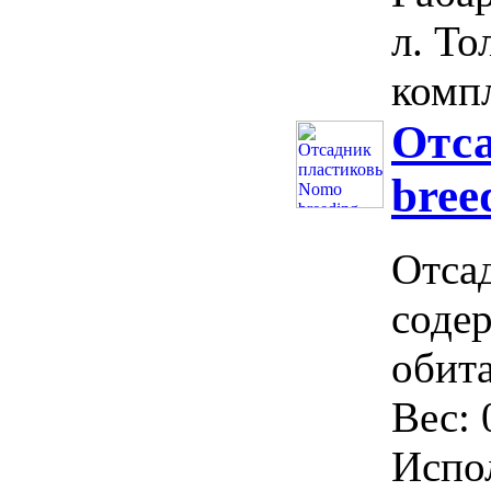
л. То
компл
Отс
bree
Отса
соде
обит
Вес: 
Испо