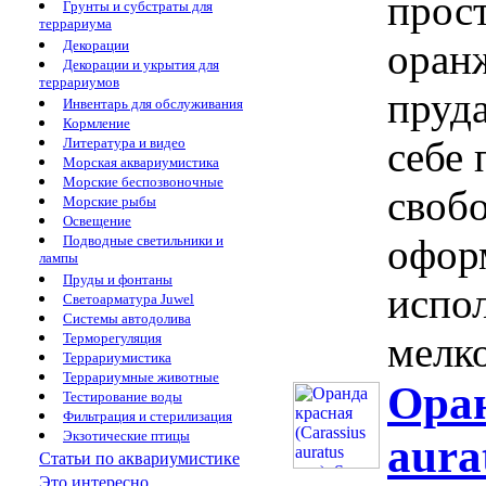
прос
Грунты и субстраты для
террариума
оран
Декорации
Декорации и укрытия для
террариумов
пруд
Инвентарь для обслуживания
Кормление
себе 
Литература и видео
Морская аквариумистика
Морские беспозвоночные
своб
Морские рыбы
Освещение
офор
Подводные светильники и
лампы
Пруды и фонтаны
испо
Светоарматура Juwel
Системы автодолива
мелко
Терморегуляция
Террариумистика
Террариумные животные
Оран
Тестирование воды
Фильтрация и стерилизация
Экзотические птицы
aurat
Статьи по аквариумистике
Это интересно...