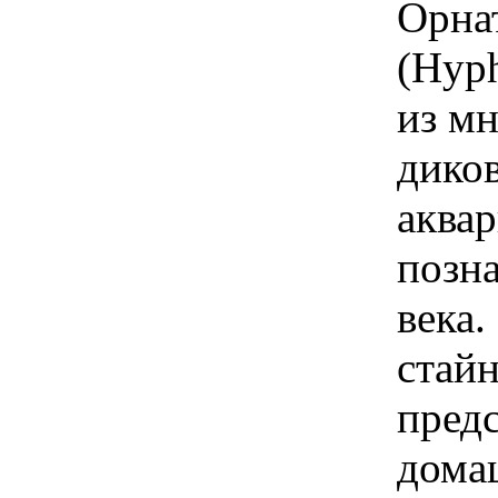
Орна
(Hyph
из м
дико
аква
позн
века
стай
пред
дома