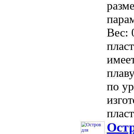
разм
парам
Вес:
плас
имеет
плаву
по у
изго
пласт
Остр