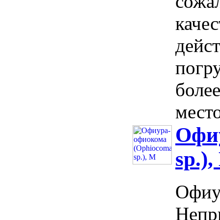
сожал
качес
дейс
погр
более
место
Офи
sp.)
Офиу
Непр