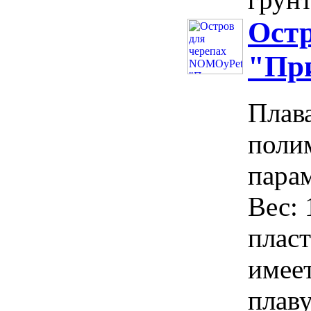
Ост
"При
Плав
поли
парам
Вес:
плас
имеет
плаву