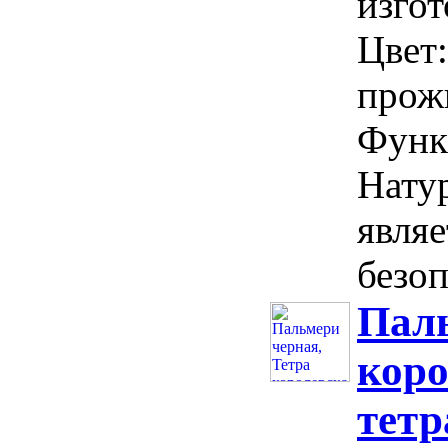
изгот
Цвет
прож
Функ
Нату
явля
безоп
Паль
коро
тетр