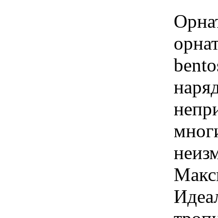
Орна
орнат
bento
наря
непр
мног
неиз
Макс
Идеа