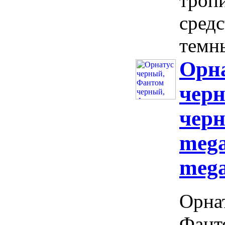
троп
сред
темны
Орн
чер
черн
mega
mega
Орна
Фант