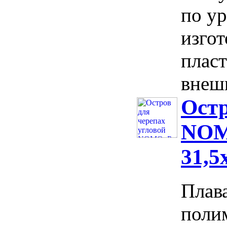
по у
изго
пласт
внешн
Остр
NOM
31,5
Плав
поли