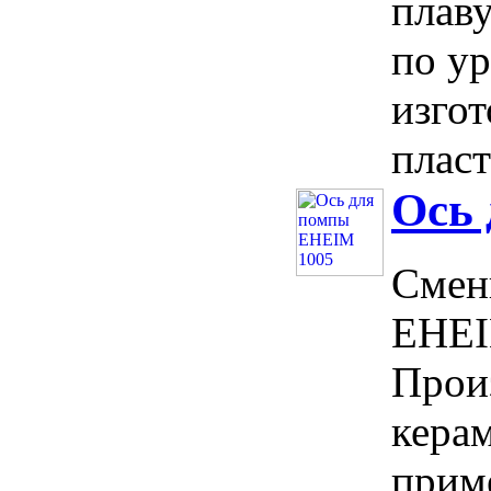
плаву
по у
изго
пласт
Ось
Смен
EHEI
Прои
керам
прим