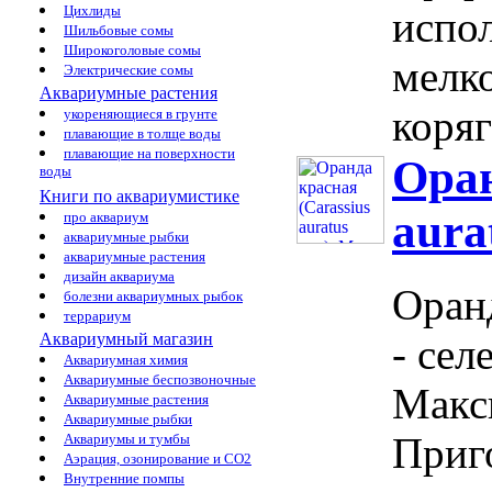
Цихлиды
испо
Шильбовые сомы
Широкоголовые сомы
мелк
Электрические сомы
Аквариумные растения
коряг
укореняющиеся в грунте
плавающие в толще воды
плавающие на поверхности
Оран
воды
Книги по аквариумистике
aura
про аквариум
аквариумные рыбки
аквариумные растения
дизайн аквариума
Оранд
болезни аквариумных рыбок
террариум
Аквариумный магазин
- сел
Аквариумная химия
Аквариумные беспозвоночные
Макс
Аквариумные растения
Аквариумные рыбки
Приг
Аквариумы и тумбы
Аэрация, озонирование и CO2
Внутренние помпы