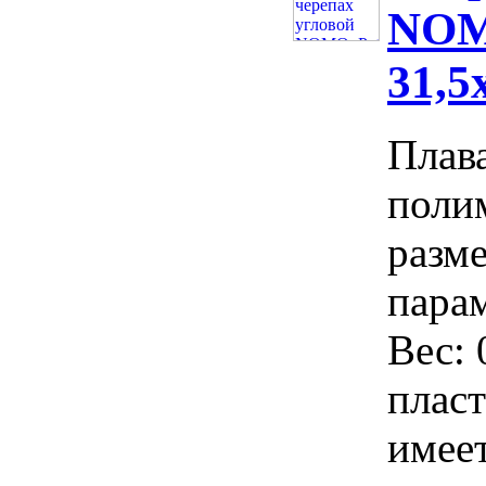
NOM
31,5
Плав
поли
разм
парам
Вес:
плас
имеет