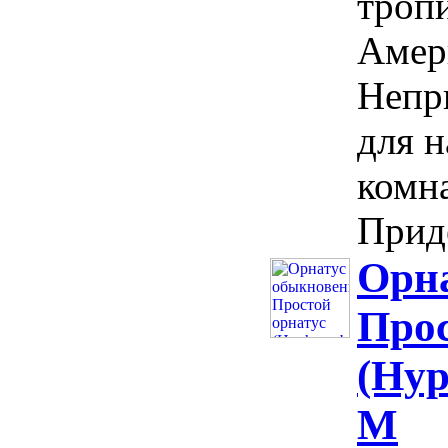
троп
Амер
Непр
для 
комн
Приде
Орн
Прос
(Hyp
M