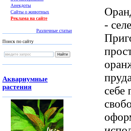
Анекдоты
Оранд
Сайты о животных
Реклама на сайте
- сел
Различные статьи
Приг
Поиск по сайту
прос
оран
пруд
Аквариумные
растения
себе 
своб
офор
испо