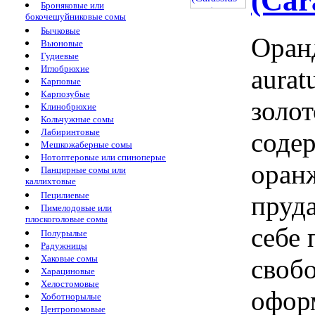
(Cara
Броняковые или
бокочешуйниковые сомы
Бычковые
Оранд
Вьюновые
Гудиевые
Иглобрюхие
aurat
Карповые
Карпозубые
золо
Клинобрюхие
Кольчужные сомы
Лабиринтовые
соде
Мешкожаберные сомы
Нотоптеровые или спиноперые
оран
Панцирные сомы или
каллихтовые
Пецилиевые
пруд
Пимелодовые или
плоскоголовые сомы
себе 
Полурылые
Радужницы
Хаковые сомы
своб
Харациновые
Хелостомовые
офор
Хоботнорылые
Центропомовые