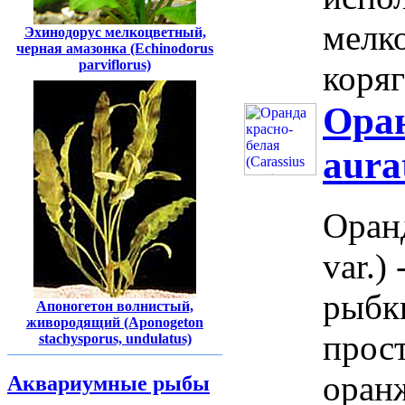
мелк
Эхинодорус мелкоцветный,
черная амазонка (Echinodorus
parviflorus)
коряг
Оран
aurat
Оранд
var.)
рыбк
Апоногетон волнистый,
живородящий (Aponogeton
прос
stachysporus, undulatus)
оран
Аквариумные рыбы