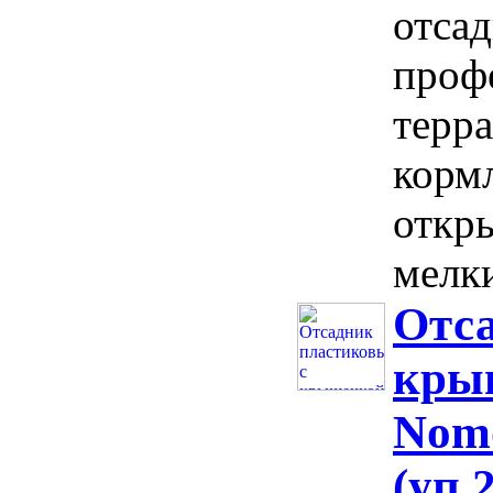
отса
проф
терр
корм
откр
мелки
Отса
кры
Nomo
(уп.