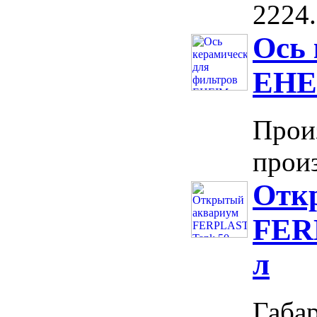
2224..
Ось 
EHE
Прои
произ
Отк
FERP
л
Габар