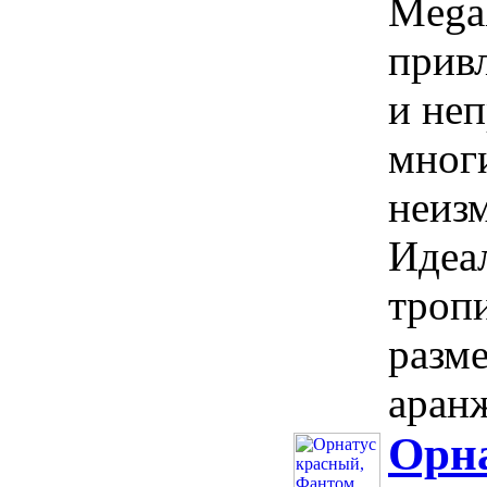
Megal
прив
и не
мног
неиз
Идеа
троп
разм
аранж
Орн