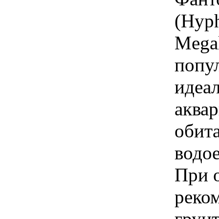
(Hyph
Megal
попу
идеа
аква
обит
водо
При 
реко
грунт,