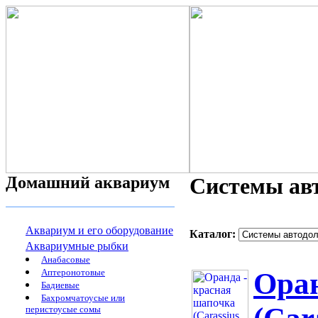
Домашний аквариум
Системы ав
Аквариум и его оборудование
Каталог:
Аквариумные рыбки
Анабасовые
Аптеронотовые
Оран
Бадиевые
Бахромчатоусые или
перистоусые сомы