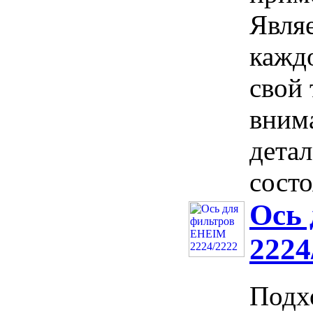
Явля
кажд
свой 
вним
дета
состо
Ось
2224
Подх