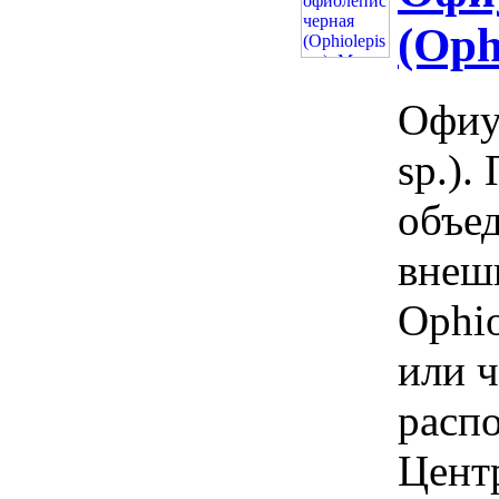
(Oph
Офиу
sp.).
объе
внеш
Ophio
или ч
расп
Центр