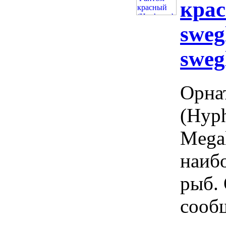
крас
sweg
sweg
Орна
(Hyph
Megal
наиб
рыб.
сооб