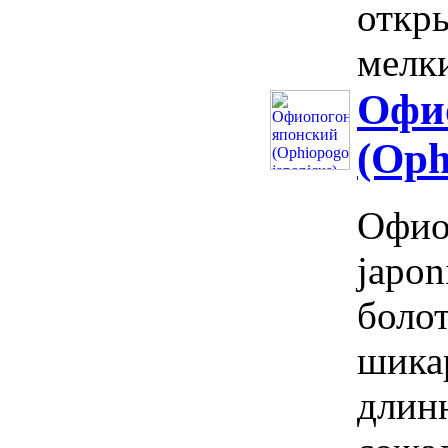
откр
мелки
Офи
(Oph
Офио
japon
боло
шика
длин