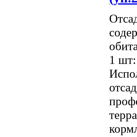
Отса
соде
обит
1 шт:
Испо
отса
проф
терр
корм