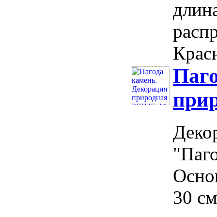
длин
расп
Красн
Паго
прир
Деко
"Паг
Осно
30 cм