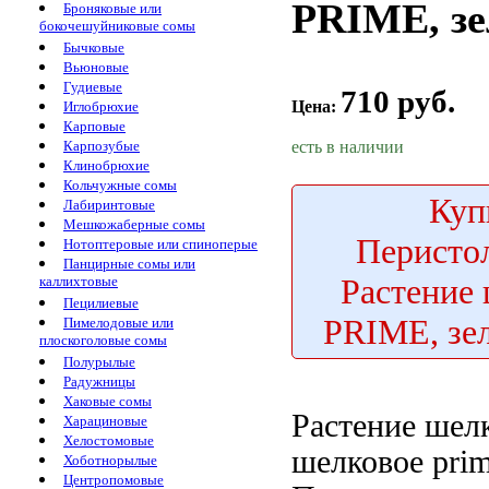
PRIME, зе
Броняковые или
бокочешуйниковые сомы
Бычковые
Вьюновые
Гудиевые
710 руб.
Цена:
Иглобрюхие
Карповые
есть в наличии
Карпозубые
Клинобрюхие
Кольчужные сомы
Куп
Лабиринтовые
Мешкожаберные сомы
Перисто
Нотоптеровые или спиноперые
Панцирные сомы или
Растение
каллихтовые
Пецилиевые
PRIME, зе
Пимелодовые или
плоскоголовые сомы
Полурылые
Радужницы
Хаковые сомы
Растение шел
Харациновые
Хелостомовые
шелковое pri
Хоботнорылые
Центропомовые