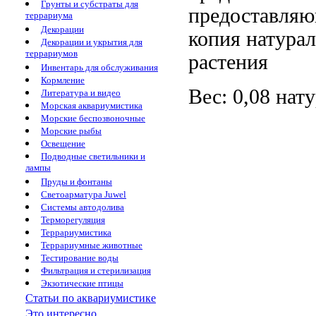
Грунты и субстраты для
предоставля
террариума
Декорации
копия натура
Декорации и укрытия для
террариумов
растения
Инвентарь для обслуживания
Кормление
Вес: 0,08
нату
Литература и видео
Морская аквариумистика
Морские беспозвоночные
Морские рыбы
Освещение
Подводные светильники и
лампы
Пруды и фонтаны
Светоарматура Juwel
Системы автодолива
Терморегуляция
Террариумистика
Террариумные животные
Тестирование воды
Фильтрация и стерилизация
Экзотические птицы
Статьи по аквариумистике
Это интересно...