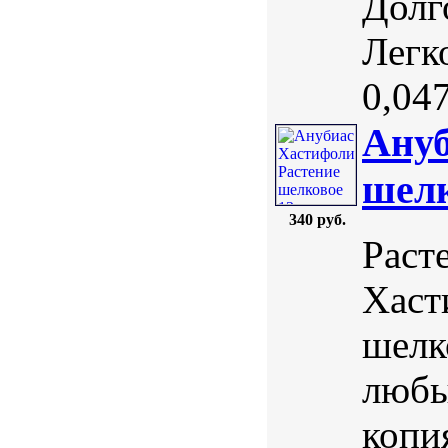
Долг
Легк
0,047 
Ануб
шелк
340 руб.
Раст
Хаст
шелк
любы
копи