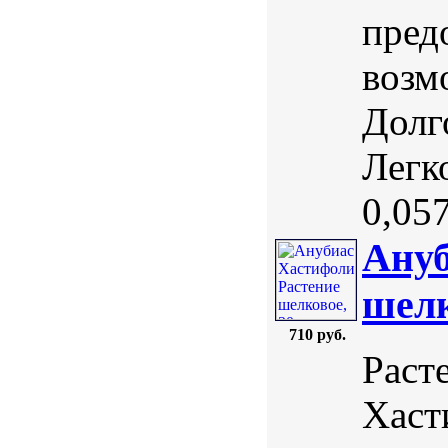
пред
возм
Долг
Легк
0,057 
Ануб
шелк
710 руб.
Раст
Хаст