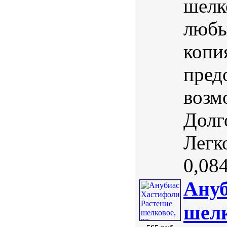
шелк
любы
копи
пред
возм
Долг
Легк
0,084 
Ануб
шелк