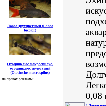
иску
подх
Лабео двухцветный (Labeo
аква
bicolor)
нату
пред
возм
Отоцинклюс макроспилус,
отоцинклюс полосатый
Долг
(Otocinclus macrospilus)
на правах рекламы:
Легк
0,08 к