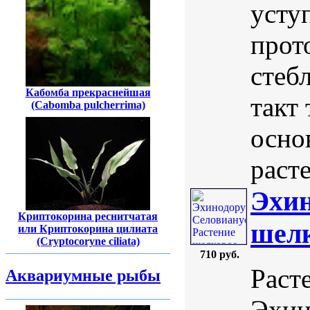
усту
прот
стеб
Кабомба прекраснейшая
такт
(Cabomba pulcherrima)
осно
расте
Эхин
Криптокорина реснитчатая
шелк
или Криптокорина цилиата
(Cryptocoryne ciliata)
710 руб.
Раст
Аквариумные рыбы
Эхин