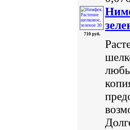
Нимф
зеле
710 руб.
Раст
шелк
любы
копи
пред
возм
Долг