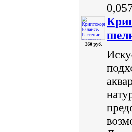
0,057 
Крип
шелк
360 руб.
Иску
подх
аква
нату
пред
возм