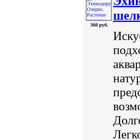
Эхин
шелк
360 руб.
Иску
подх
аква
нату
пред
возм
Долг
Легк