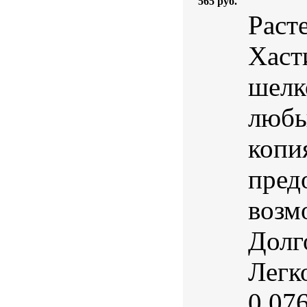
565 руб.
Раст
Хаст
шелк
любы
копи
пред
возм
Долг
Легк
0,076 