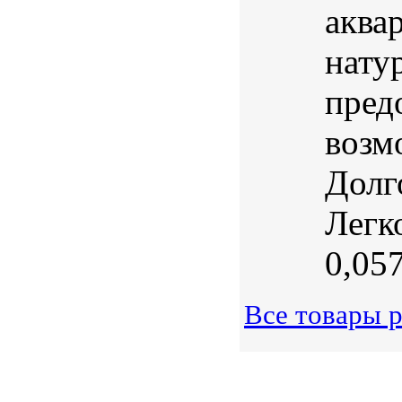
аква
нату
пред
возм
Долг
Легк
0,057 
Все товары 