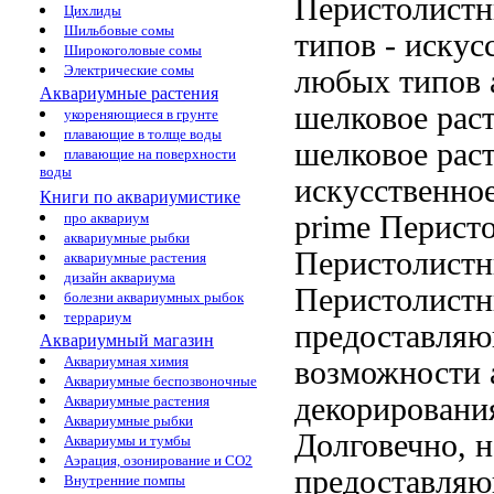
Перистолист
Цихлиды
Шильбовые сомы
типов
- искус
Широкоголовые сомы
Электрические сомы
любых типов 
Аквариумные растения
шелковое раст
укореняющиеся в грунте
плавающие в толще воды
шелковое рас
плавающие на поверхности
воды
искусственно
Книги по аквариумистике
prime Перист
про аквариум
аквариумные рыбки
Перистолистн
аквариумные растения
дизайн аквариума
Перистолистн
болезни аквариумных рыбок
террариум
предоставля
Аквариумный магазин
Аквариумная химия
возможности
Аквариумные беспозвоночные
декорировани
Аквариумные растения
Аквариумные рыбки
Долговечно, 
Аквариумы и тумбы
Аэрация, озонирование и CO2
предоставляю
Внутренние помпы