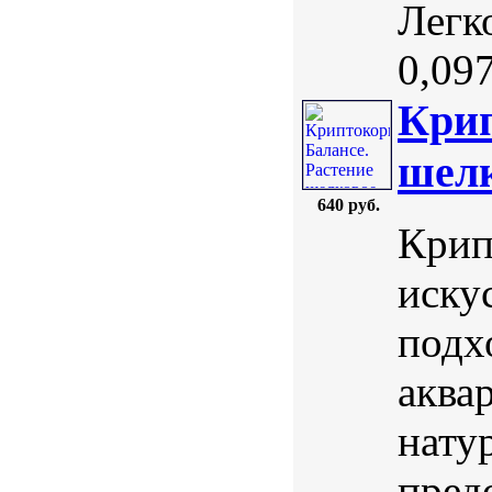
Легк
0,097 
Крип
шелк
640 руб.
Крип
иску
подх
аква
нату
пред