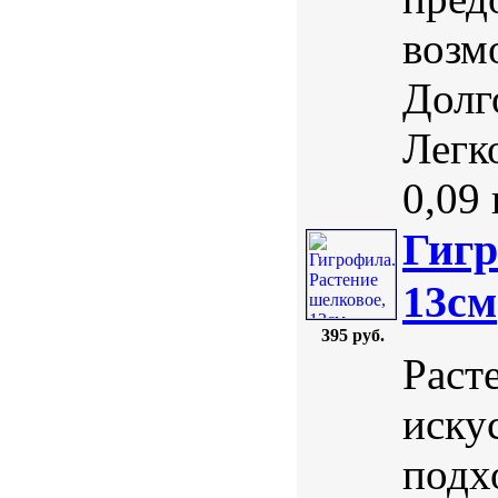
возм
Долг
Легк
0,09 к
Гигр
13см
395 руб.
Раст
иску
подх