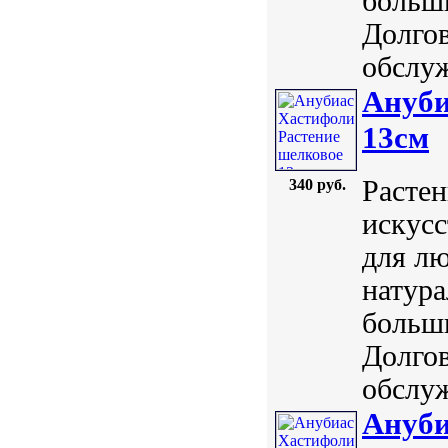
больш
Долгов
обслуж
Ануби
13см
Растен
340 руб.
искусс
для лю
натура
больш
Долгов
обслуж
Ануби