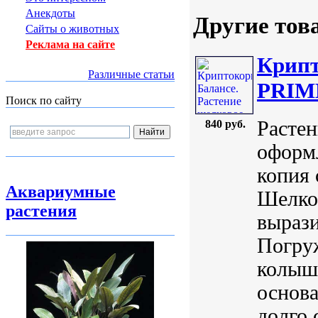
Анекдоты
Другие тов
Сайты о животных
Реклама на сайте
Крипт
Различные статьи
PRIME
Поиск по сайту
Растен
840 руб.
оформл
копия 
Аквариумные
Шелко
растения
вырази
Погруж
колышу
основа
долго с