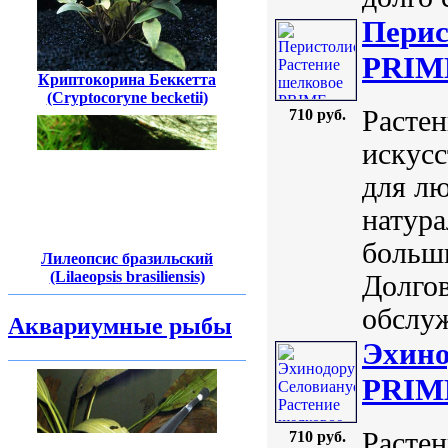
Перис
PRIME
Криптокорина Беккетта
(Cryptocoryne becketii)
Расте
710 руб.
искусс
для лю
натура
больш
Лилеопсис бразильский
(Lilaeopsis brasiliensis)
Долгов
обслуж
Аквариумные рыбы
Эхино
PRIME
Расте
710 руб.