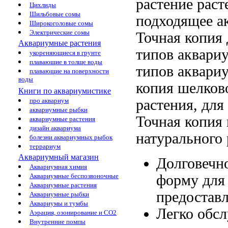
растение
раст
Цихлиды
Шильбовые сомы
подходящее
а
Широкоголовые сомы
Электрические сомы
Точная копия
Аквариумные растения
типов аквари
укореняющиеся в грунте
плавающие в толще воды
типов аквари
плавающие на поверхности
воды
копия
шелков
Книги по аквариумистике
растения,
для
про аквариум
аквариумные рыбки
Точная копия 
аквариумные растения
дизайн аквариума
натурального 
болезни аквариумных рыбок
террариум
Аквариумный магазин
Долговечн
Аквариумная химия
форму
для
Аквариумные беспозвоночные
Аквариумные растения
предостав
Аквариумные рыбки
Аквариумы и тумбы
Легко обс
Аэрация, озонирование и CO2
Внутренние помпы