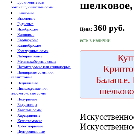
шелковое,
Броняковые или
бокочешуйниковые сомы
Бычковые
Вьюновые
Гудиевые
360 руб.
Цена:
Иглобрюхие
Карповые
есть в наличии
Карпозубые
Клинобрюхие
Кольчужные сомы
Куп
Лабиринтовые
Мешкожаберные сомы
Крипто
Нотоптеровые или спиноперые
Панцирные сомы или
Балансе.
каллихтовые
Пецилиевые
шелково
Пимелодовые или
плоскоголовые сомы
Полурылые
Радужницы
Хаковые сомы
Искусственно
Харациновые
Хелостомовые
Искусственно
Хоботнорылые
Центропомовые