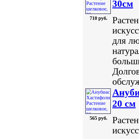
30см
Растен
710 руб.
искусс
для лю
натура
больш
Долгов
обслуж
Ануби
20 см
Растен
565 руб.
искусс