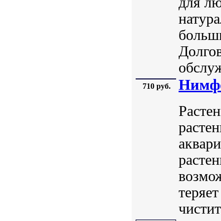
для лю
натура
больш
Долгов
обслуж
Нимфе
710 руб.
Растен
растен
аквари
расте
возмож
теряет
чиститс