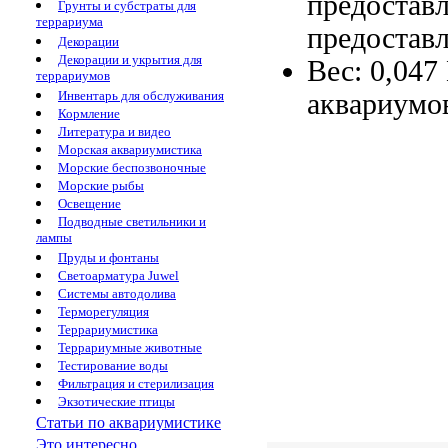
предостав
Грунты и субстраты для
террариума
предостав
Декорации
Декорации и укрытия для
Вес: 0,047
террариумов
аквариумо
Инвентарь для обслуживания
Кормление
Литература и видео
Морская аквариумистика
Морские беспозвоночные
Морские рыбы
Освещение
Подводные светильники и
лампы
Пруды и фонтаны
Светоарматура Juwel
Системы автодолива
Терморегуляция
Террариумистика
Террариумные животные
Тестирование воды
Фильтрация и стерилизация
Экзотические птицы
Статьи по аквариумистике
Это интересно...