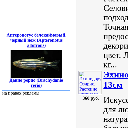
Селови
подхо
Точная
предо
Аптеронотус белокаймовый,
черный нож (Apteronotus
декори
albifrons)
цвет. 
кг...
Эхино
Данио рерио (Brachydanio
13см
rerio)
на правах рекламы:
Искусс
360 руб.
для лю
натура