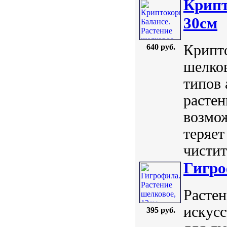
Крипт
30см
Крипто
640 руб.
шелков
типов 
расте
возмож
теряет
чиститс
Гигро
Растен
искусс
395 руб.