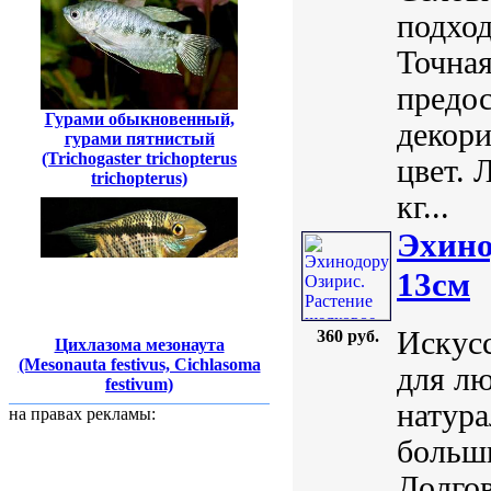
подхо
Точная
предо
Гурами обыкновенный,
декори
гурами пятнистый
(Trichogaster trichopterus
цвет. 
trichopterus)
кг...
Эхино
13см
Искусс
360 руб.
Цихлазома мезонаута
(Mesonauta festivus, Cichlasoma
для лю
festivum)
натура
на правах рекламы:
больш
Долгов