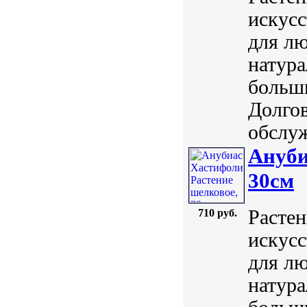
искусс
для лю
натура
больш
Долгов
обслуж
Ануби
30см
Растен
710 руб.
искусс
для лю
натура