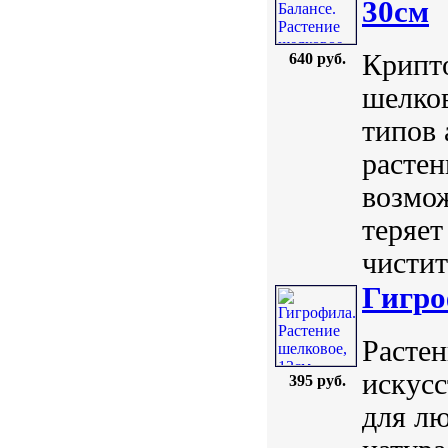
30см
Крипто
640 руб.
шелков
типов 
расте
возмож
теряет
чиститс
Гигро
Растен
искусс
395 руб.
для лю