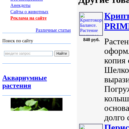
Анекдоты
Сайты о животных
Крипт
Реклама на сайте
PRIME
Различные статьи
Растен
840 руб.
Поиск по сайту
оформл
копия 
Шелко
Аквариумные
вырази
растения
Погруж
колышу
основа
долго с
Перис