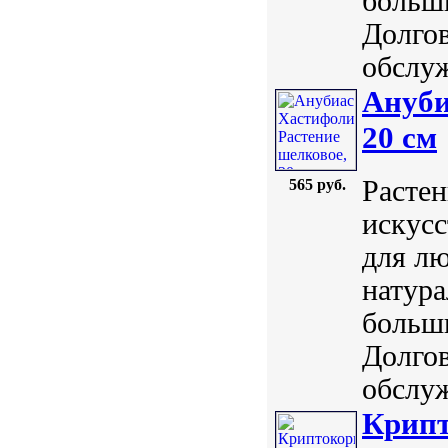
больш
Долгов
обслуж
Ануби
20 см
Растен
565 руб.
искусс
для лю
натура
больш
Долгов
обслуж
Крипт