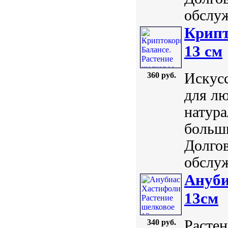
обслуж
Крипт
13 см
Искусс
360 руб.
для лю
натура
больш
Долгов
обслуж
Ануби
13см
Растен
340 руб.