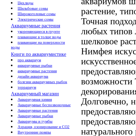
аквариумов
ш
Цихлиды
Шильбовые сомы
растение,
тип
Широкоголовые сомы
Точная
подхо
Электрические сомы
Аквариумные растения
любых типов
укореняющиеся в грунте
плавающие в толще воды
шелковое рас
плавающие на поверхности
воды
Нимфея искус
Книги по аквариумистике
искусственно
про аквариум
аквариумные рыбки
предоставля
аквариумные растения
дизайн аквариума
возможности
болезни аквариумных рыбок
террариум
декорировани
Аквариумный магазин
Долговечно, 
Аквариумная химия
Аквариумные беспозвоночные
предоставляю
Аквариумные растения
Аквариумные рыбки
предоставля
Аквариумы и тумбы
Аэрация, озонирование и CO2
натурального 
Внутренние помпы