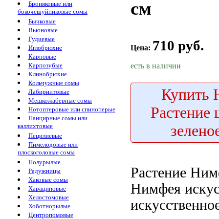
см
Броняковые или
бокочешуйниковые сомы
Бычковые
Вьюновые
Гудиевые
710 руб.
Цена:
Иглобрюхие
Карповые
есть в наличии
Карпозубые
Клинобрюхие
Кольчужные сомы
Купить
Н
Лабиринтовые
Мешкожаберные сомы
Растение 
Нотоптеровые или спиноперые
Панцирные сомы или
зелено
каллихтовые
Пецилиевые
Пимелодовые или
плоскоголовые сомы
Полурылые
Растение Ни
Радужницы
Хаковые сомы
Нимфея искус
Харациновые
Хелостомовые
искусственно
Хоботнорылые
Центропомовые