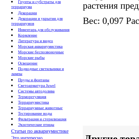
Грунты и субстраты для
растения пре
террариума
Декорации
Вес: 0,097
Ра
Декорации и укрытия для
террариумов
Инвентарь для обслуживания
Кормление
Литература и видео
Морская аквариумистика
Морские беспозвоночные
Морские рыбы
Освещение
Подводные светильники и
лампы
Пруды и фонтаны
Светоарматура Juwel
Системы автодолива
Терморегуляция
Террариумистика
Террариумные животные
Тестирование воды
Фильтрация и стерилизация
Экзотические птицы
Статьи по аквариумистике
Другие тов
Это интересно...