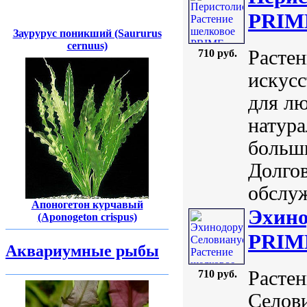
PRIME
Заурурус поникший (Saururus
cernuus)
Расте
710 руб.
искусс
для лю
натура
больш
Долгов
обслуж
Апоногетон курчавый
Эхино
(Aponogeton crispus)
PRIME
Аквариумные рыбы
Расте
710 руб.
Селови