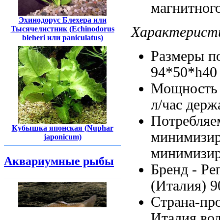
магнитног
Эхинодорус Блехера или
Характерист
Тысячелистник (Echinodorus
bleheri или paniculatus)
Размеры 
94*50*h4
Мощность
л/час
держ
Потребляе
Кубышка японская (Nuphar
минимизир
japonicum)
минимизир
Аквариумные рыбы
Бренд -
Ре
(Италия)
9
Страна-пр
Италия
во