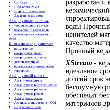
разработан и
Цихлиды
Шильбовые сомы
керамический
Широкоголовые сомы
Электрические сомы
спроектирова
Аквариумные растения
воды Прочны
укореняющиеся в грунте
плавающие в толще воды
ценителей
мя
плавающие на поверхности
воды
качество мат
Книги по аквариумистике
Прочный кера
про аквариум
аквариумные рыбки
аквариумные растения
XStream
-
кер
дизайн аквариума
болезни аквариумных рыбок
идеальное
сро
террариум
Аквариумный магазин
долгий срок 
Аквариумная химия
бесшумную р
Аквариумные беспозвоночные
Аквариумные растения
обеспечит б
Аквариумные рыбки
Аквариумы и тумбы
материалов
вр
Аэрация, озонирование и CO2
Внутренние помпы