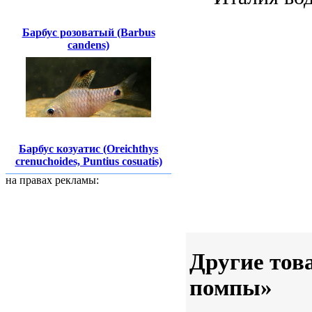
Барбус розоватый (Barbus
candens)
Барбус козуатис (Oreichthys
crenuchoides, Puntius cosuatis)
на правах рекламы:
Другие тов
помпы»