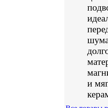
подв
идеа
пере
шума
долг
мате
магн
и мя
керам