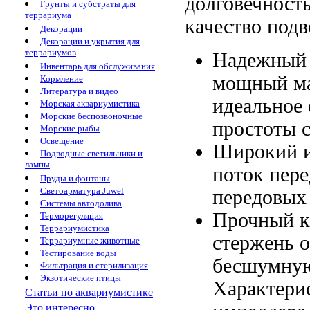
долговечност
Грунты и субстраты для
террариума
качество
подв
Декорации
Декорации и укрытия для
террариумов
Надежный
Инвентарь для обслуживания
мощный м
Кормление
Литература и видео
идеальное 
Морская аквариумистика
Морские беспозвоночные
простоты 
Морские рыбы
Освещение
Широкий 
Подводные светильники и
лампы
поток
пере
Пруды и фонтаны
Светоарматура Juwel
передовых
Системы автодолива
Прочный к
Терморегуляция
Террариумистика
стержень 
Террариумные животные
Тестирование воды
бесшумну
Фильтрация и стерилизация
Экзотические птицы
Характери
Статьи по аквариумистике
Это интересно...