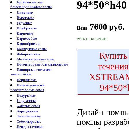
94*50*h40
Броняковые или
бокочешуйниковые сомы
Бычковые
Вьюновые
Гудиевые
7600 руб.
Цена:
Иглобрюхие
Карповые
есть в наличии
Карпозубые
Клинобрюхие
Кольчужные сомы
Купить
Лабиринтовые
Мешкожаберные сомы
течени
Нотоптеровые или спиноперые
Панцирные сомы или
XSTREAM
каллихтовые
Пецилиевые
94*50*
Пимелодовые или
плоскоголовые сомы
Полурылые
Радужницы
Хаковые сомы
Дизайн помп
Харациновые
Хелостомовые
помпы разраб
Хоботнорылые
Центропомовые