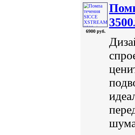
Пом
3500
6900 руб.
Диза
спро
цени
подв
идеа
пере
шума