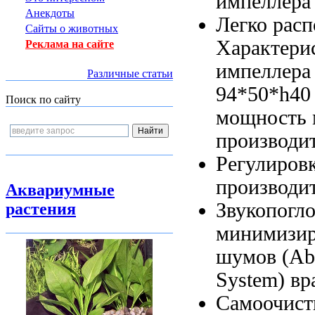
импеллера
Анекдоты
Легко рас
Сайты о животных
Характери
Реклама на сайте
импеллера
Различные статьи
94*50*h40
Поиск по сайту
мощность
производи
Регулиров
производи
Аквариумные
Звукопогл
растения
минимизи
шумов (Ab
System)
вр
Самоочист