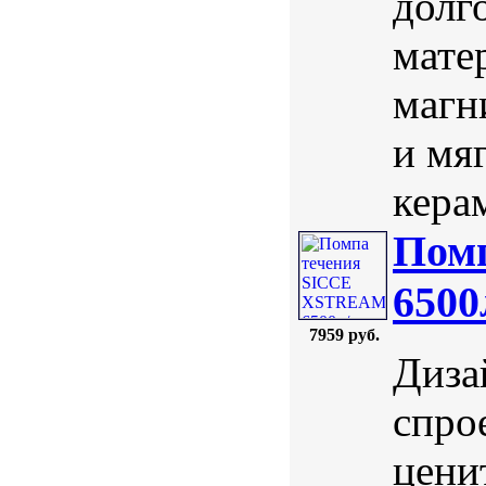
долг
мате
магн
и мя
керам
Пом
6500
7959 руб.
Диза
спро
цени