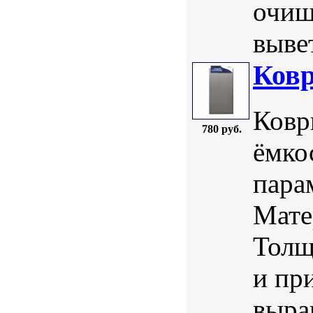
очищ
вывет
Ковр
Ковр
780 руб.
ёмко
пара
Мате
Толщ
и пр
выра