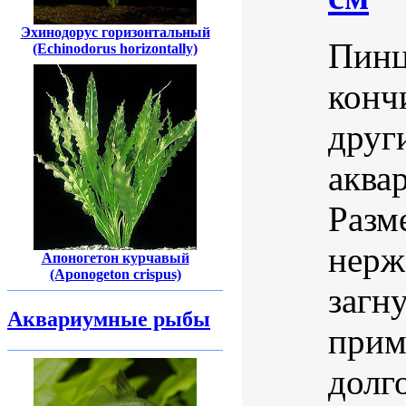
Эхинодорус горизонтальный
Пинц
(Echinodorus horizontally)
конч
друг
аква
Разм
нерж
Апоногетон курчавый
(Aponogeton crispus)
загн
Аквариумные рыбы
прим
долг