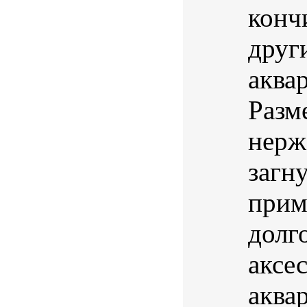
конч
друг
аква
Разм
нерж
загн
прим
долг
аксе
аква