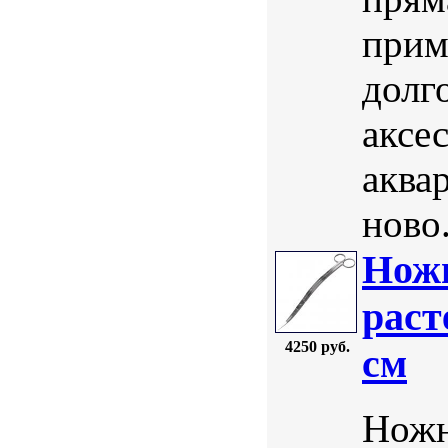
прим
долг
аксе
аква
ново.
Нож
раст
4250 руб.
см
Ножн