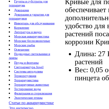
Кривые
для п
Грунты и субстраты для
террариума
обеспечивает
Декорации
Декорации и укрытия для
дополнитель
террариумов
Инвентарь для обслуживания
удобство для
Кормление
растений
поса
Литература и видео
Морская аквариумистика
коррозии Кри
Морские беспозвоночные
Морские рыбы
Освещение
Длина: 27
Подводные светильники и
лампы
растений
Пруды и фонтаны
Светоарматура Juwel
Вес: 0,05
о
Системы автодолива
пинцета о
Терморегуляция
Террариумистика
Террариумные животные
Тестирование воды
Фильтрация и стерилизация
Экзотические птицы
Статьи по аквариумистике
Это интересно...