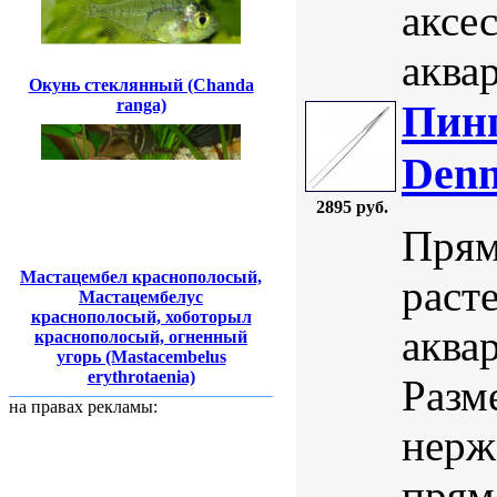
аксе
аквар
Окунь стеклянный (Chanda
ranga)
Пинц
Denn
2895 руб.
Прям
Мастацембел краснополосый,
раст
Мастацембелус
краснополосый, хоботорыл
аква
краснополосый, огненный
угорь (Mastacembelus
erythrotaenia)
Разм
на правах рекламы:
нерж
прям