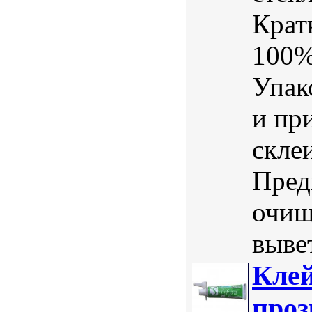
Крат
100%
Упак
и пр
скле
Пред
очищ
вывет
Клей
про