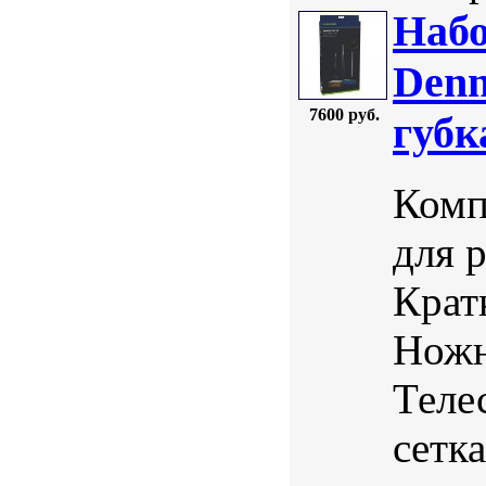
Набо
Denn
7600 руб.
губк
Комп
для 
Крат
Ножн
Теле
сетк