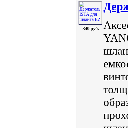
Держ
Аксе
340 руб.
YANG
шлан
емко
винт
толщ
обра
прох
шлан