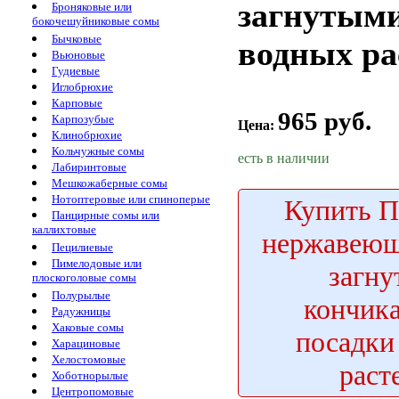
загнутыми
Броняковые или
бокочешуйниковые сомы
Бычковые
водных ра
Вьюновые
Гудиевые
Иглобрюхие
Карповые
965 руб.
Карпозубые
Цена:
Клинобрюхие
Кольчужные сомы
есть в наличии
Лабиринтовые
Мешкожаберные сомы
Нотоптеровые или спиноперые
Купить
П
Панцирные сомы или
каллихтовые
нержавеющ
Пецилиевые
Пимелодовые или
загн
плоскоголовые сомы
Полурылые
кончик
Радужницы
Хаковые сомы
посадки
Харациновые
Хелостомовые
раст
Хоботнорылые
Центропомовые