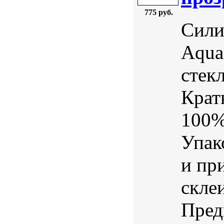
775 руб.
Сили
Aqua
стек
Крат
100%
Упак
и пр
скле
Пред