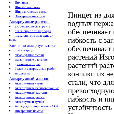
Цихлиды
Шильбовые сомы
Широкоголовые сомы
Пинцет из
дл
Электрические сомы
водных
нержа
Аквариумные растения
укореняющиеся в грунте
обеспечивает
плавающие в толще воды
плавающие на поверхности
гибкость
с за
воды
Книги по аквариумистике
обеспечивает
про аквариум
растений Изг
аквариумные рыбки
аквариумные растения
растений
раст
дизайн аквариума
болезни аквариумных рыбок
кончики
из н
террариум
Аквариумный магазин
стали, что
для
Аквариумная химия
Аквариумные беспозвоночные
превосходну
Аквариумные растения
гибкость и
пи
Аквариумные рыбки
Аквариумы и тумбы
устойчивость
Аэрация, озонирование и CO2
Внутренние помпы