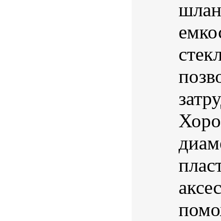
шлан
емко
стек
позв
затр
Хоро
диам
плас
аксе
помо