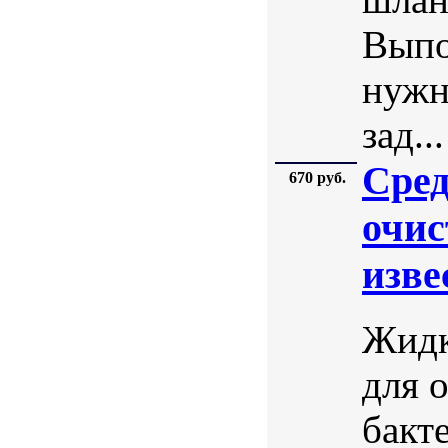
Выпо
нужн
зад...
Сре
670 руб.
очис
изве
Жидк
для 
бакт