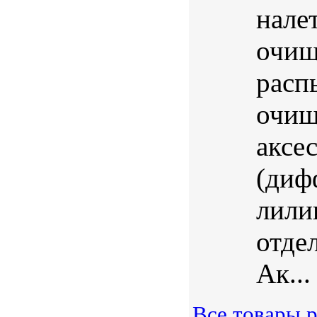
нале
очищ
расп
очищ
аксе
(диф
лили
отде
Ак...
Все товары 