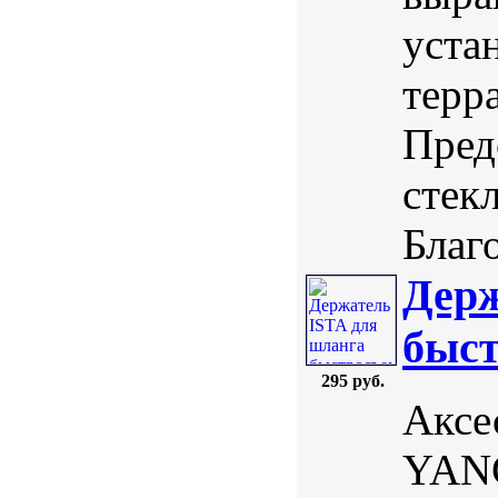
уста
терр
Пред
стек
Благо
Держ
быс
295 руб.
Аксе
YANG