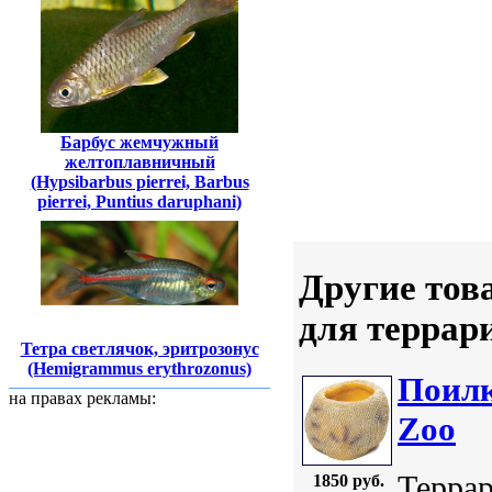
Барбус жемчужный
желтоплавничный
(Hypsibarbus pierrei, Barbus
pierrei, Puntius daruphani)
Другие тов
для террар
Тетра светлячок, эритрозонус
(Hemigrammus erythrozonus)
Поилк
на правах рекламы:
Zoo
Террар
1850 руб.