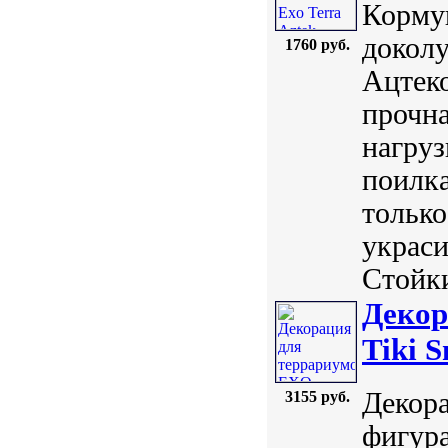
Кормуш
докол
1760 руб.
Ацтеко
прочна
нагруз
поилка
тольк
украси
Стойки
Декор
Tiki 
Декора
3155 руб.
фигура