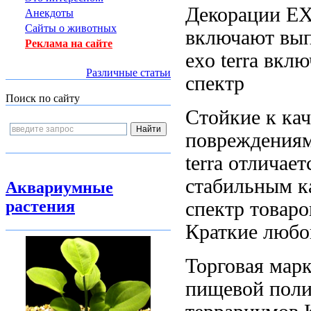
Декорации 
Анекдоты
Сайты о животных
включают
вып
Реклама на сайте
exo terra вкл
Различные статьи
спектр
Поиск по сайту
Стойкие к
кач
повреждения
terra отличае
стабильным к
Аквариумные
растения
спектр товаро
Краткие
любог
Торговая мар
пищевой поли