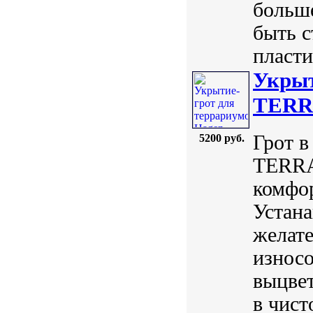
больше
быть с
пласти
Укрыт
TERRA
Грот в
5200 руб.
TERRA 
комфо
Устана
желате
износо
выцве
в чист