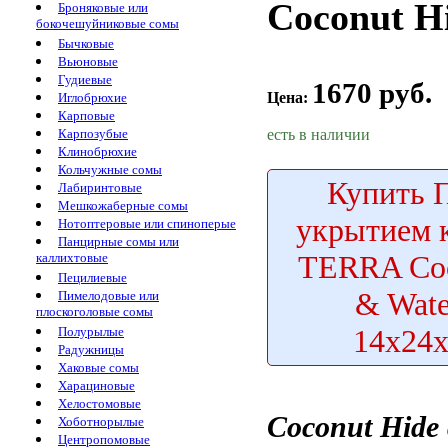
Coconut Hi
Броняковые или
бокочешуйниковые сомы
Бычковые
Вьюновые
Гудиевые
1670 руб.
Цена:
Иглобрюхие
Карповые
есть в наличии
Карпозубые
Клинобрюхие
Кольчужные сомы
Купить
П
Лабиринтовые
Мешкожаберные сомы
укрытием 
Нотоптеровые или спиноперые
Панцирные сомы или
TERRA Coc
каллихтовые
Пецилиевые
& Wate
Пимелодовые или
плоскоголовые сомы
14х24х
Полурылые
Радужницы
Хаковые сомы
Харациновые
Хелостомовые
Coconut Hide
Хоботнорылые
Центропомовые