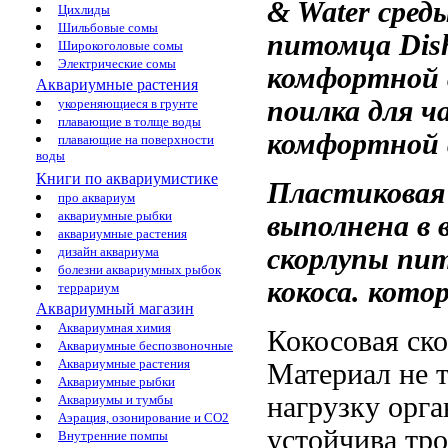
& Water
сред
Цихлиды
Шильбовые сомы
питомца
Dish
Широкоголовые сомы
Электрические сомы
комфортной 
Аквариумные растения
поилка для
ч
укореняющиеся в грунте
плавающие в толще воды
комфортной 
плавающие на поверхности
воды
Книги по аквариумистике
Пластиковая
про аквариум
аквариумные рыбки
выполнена в
аквариумные растения
скорлупы
пит
дизайн аквариума
болезни аквариумных рыбок
кокоса.
котор
террариум
Аквариумный магазин
Аквариумная химия
Кокосовая ск
Аквариумные беспозвоночные
Аквариумные растения
Материал
не 
Аквариумные рыбки
нагрузку
орга
Аквариумы и тумбы
Аэрация, озонирование и CO2
устойчива
тро
Внутренние помпы