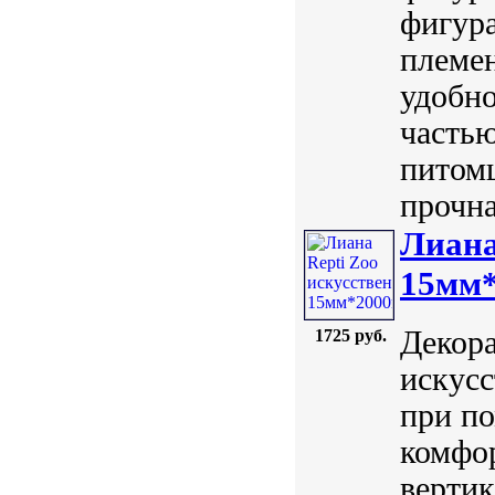
фигура
племен
удобно
часть
питомц
прочна
Лиана
15мм
Декора
1725 руб.
искусс
при по
комфо
верти