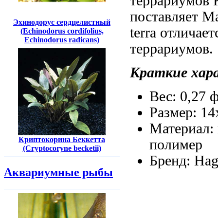
террариумов 
поставляет
Ма
Эхинодорус сердцелистный
terra отличает
(Echinodorus cordifolius,
Echinodorus radicans)
террариумов.
Краткие хар
Вес: 0,27
ф
Размер: 1
Материал:
Криптокорина Беккетта
полимер
(Cryptocoryne becketii)
Бренд: Ha
Аквариумные рыбы