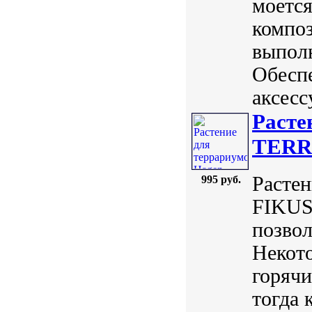
моется
композ
выпол
Обесп
аксесс
Расте
TERR
Расте
995 руб.
FIKUS 
позвол
Некото
горячи
тогда 