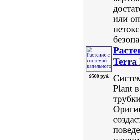
достат
или оп
нетокс
безопа
Расте
Terra 
Систем
9500 руб.
Plant 
трубки
Оригин
создас
поведе
наприм