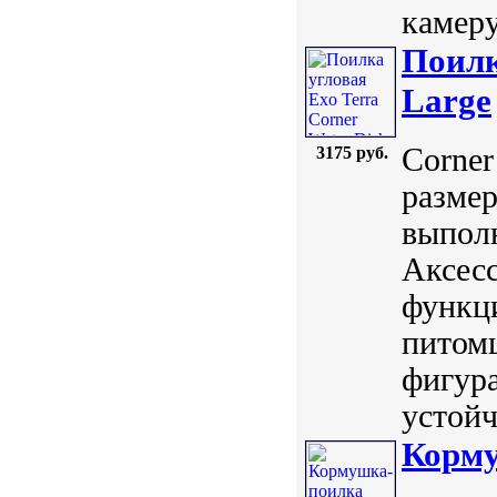
камеру
Поилк
Large
Corner
3175 руб.
размер
выполн
Аксесс
функци
питомц
фигура
устойч
Корму