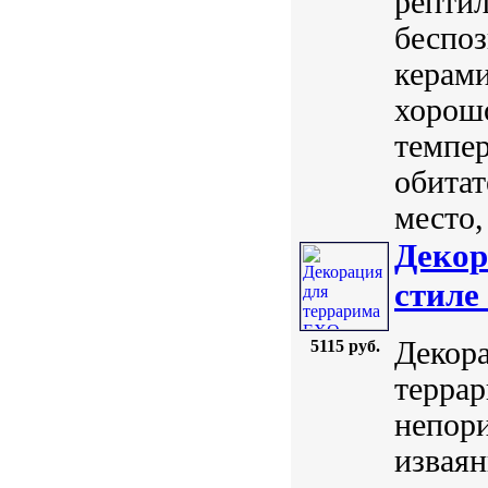
репти
беспо
керами
хорошо
темпе
обитат
место,
Декор
стиле
Декора
5115 руб.
террар
непори
извая