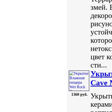
змей. 
декор
рисуно
устойч
которо
нетокс
цвет к
сти...
Укрыт
Cave 
Укрыти
1360 руб.
керами