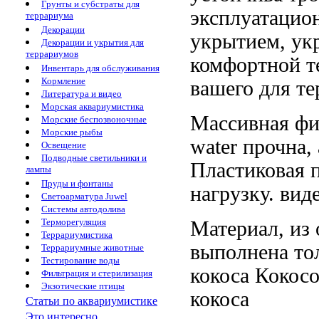
Грунты и субстраты для
эксплуатацио
террариума
Декорации
укрытием,
ук
Декорации и укрытия для
террариумов
комфортной
т
Инвентарь для обслуживания
Кормление
вашего
для т
Литература и видео
Морская аквариумистика
Массивная ф
Морские беспозвоночные
Морские рыбы
water
прочна,
Освещение
Подводные светильники и
Пластиковая 
лампы
Пруды и фонтаны
нагрузку.
вид
Светоарматура Juwel
Системы автодолива
Терморегуляция
Материал, из
Террариумистика
выполнена
то
Террариумные животные
Тестирование воды
кокоса Кокосо
Фильтрация и стерилизация
Экзотические птицы
кокоса
Статьи по аквариумистике
Это интересно...