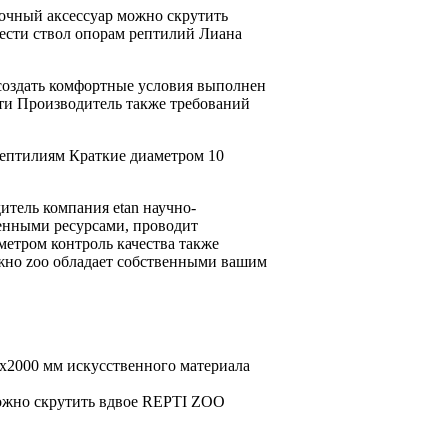
очный аксессуар
можно скрутить
ести ствол
опорам рептилий Лиана
создать комфортные условия
выполнен
ти Производитель также
требований
ептилиям Краткие
диаметром 10
итель компания etan
научно-
енными ресурсами,
проводит
аметром
контроль качества
также
жно
zoo обладает собственными
вашим
х2000 мм
искусственного материала
жно скрутить вдвое
REPTI ZOO