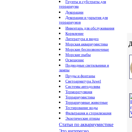
Грунты и субстраты для
террариума
Декорации
Декорации и укрытия для
террариумов
Инвентарь для обслуживания
Кормление
Литература и видео
Д
Морская аквариумистика
Морские беспозвоночные
Морские рыбы
Освещение
Подводные светильники и
лампы
Пруды и фонтаны
Светоарматура Juwel
Системы автодолива
Терморегуляция
Террариумистика
Террариумные животные
Тестирование воды
Фильтрация и стерилизация
Экзотические птицы
Статьи по аквариумистике
Это интересно...