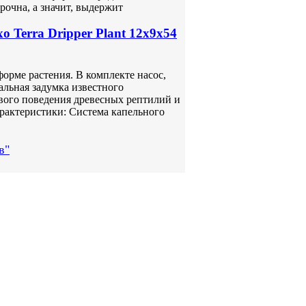
рочна, а значит, выдержит
o Terra Dripper Plant 12x9x54
 форме растения. В комплекте насос,
альная задумка известного
евого поведения древесных рептилий и
арактеристики: Система капельного
в"