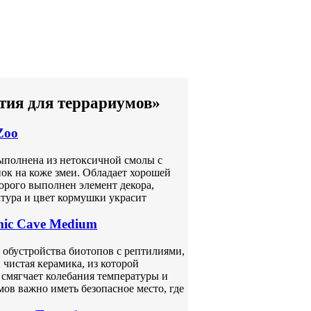
тия для террариумов»
Zoo
Выполнена из нетоксичной смолы с
к на коже змеи. Обладает хорошей
орого выполнен элемент декора,
тура и цвет кормушки украсит
ic Cave Medium
 обустройства биотопов с рептилиями,
чистая керамика, из которой
 смягчает колебания температуры и
ов важно иметь безопасное место, где