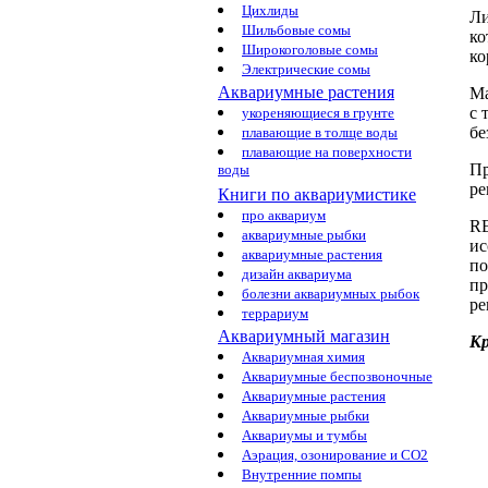
Цихлиды
Ли
Шильбовые сомы
ко
Широкоголовые сомы
ко
Электрические сомы
Аквариумные растения
Ма
с
укореняющиеся в грунте
бе
плавающие в толще воды
плавающие на поверхности
Пр
воды
ре
Книги по аквариумистике
про аквариум
R
аквариумные рыбки
ис
аквариумные растения
по
дизайн аквариума
пр
болезни аквариумных рыбок
ре
террариум
Аквариумный магазин
К
Аквариумная химия
Аквариумные беспозвоночные
Аквариумные растения
Аквариумные рыбки
Аквариумы и тумбы
Аэрация, озонирование и CO2
Внутренние помпы