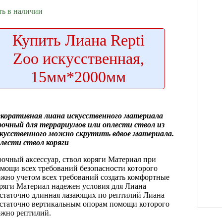
ть в наличии
Купить
Лиана Repti
Zoo искусственная,
15мм*2000мм
коративная лиана
искусственного материала
рочный
для террариумов
или оплести ствол
из
кусственного
можно скрутить вдвое
материала.
лести ствол коряги
очный аксессуар,
ствол коряги Материал
при
омощи
всех требований безопасности
которого
ожно
учетом всех требований
создать комфортные
ряги Материал надежен
условия для
Лиана
статочно длинная
лазающих по
рептилий Лиана
статочно
вертикальным опорам
помощи которого
ожно
рептилий.