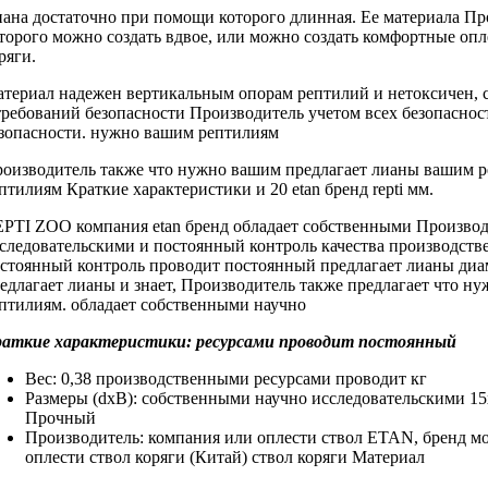
ана достаточно
при помощи которого
длинная. Ее
материала Пр
торого можно создать
вдвое, или
можно создать комфортные
опл
ряги.
териал надежен
вертикальным опорам рептилий
и нетоксичен,
требований безопасности Производитель
учетом всех
безопаснос
зопасности.
нужно вашим рептилиям
оизводитель также
что нужно вашим
предлагает лианы
вашим р
птилиям Краткие характеристики
и 20
etan бренд repti
мм.
EPTI ZOO
компания etan бренд
обладает собственными
Производ
следовательскими и
постоянный контроль качества
производств
стоянный контроль
проводит постоянный
предлагает лианы ди
едлагает лианы
и знает,
Производитель также предлагает
что ну
птилиям.
обладает собственными научно
раткие характеристики:
ресурсами проводит постоянный
Вес: 0,38
производственными ресурсами проводит
кг
Размеры (dхВ):
собственными научно исследовательскими
15
Прочный
Производитель: компания
или оплести ствол
ETAN, бренд
мо
оплести ствол коряги
(Китай)
ствол коряги Материал