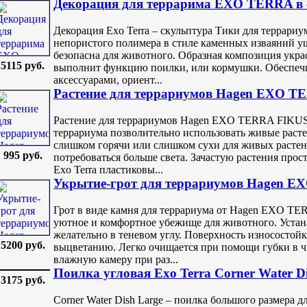
Декорация для террарима EXO TERRA в 
Декорация Exo Terra – скульптура Тики для террариу
непористого полимера в стиле каменных изваяний 
безопасна для животного. Образная композиция укра
5115 руб.
выполнит функцию поилки, или кормушки. Обеспеч
аксессуарами, ориент...
Растение для террариумов Hagen EXO T
Растение для террариумов Hagen EXO TERRA FIKUS S
террариума позволительно использовать живые расте
слишком горячи или слишком сухи для живых растени
995 руб.
потребоваться больше света. Зачастую растения прос
Exo Terra пластиковы...
Укрытие-грот для террариумов Hagen EX
Грот в виде камня для террариума от Hagen EXO TER
уютное и комфортное убежище для животного. Устан
желательно в теневом углу. Поверхность износостой
5200 руб.
выцветанию. Легко очищается при помощи губки в ч
влажную камеру при раз...
Поилка угловая Exo Terra Corner Water D
3175 руб.
Corner Water Dish Large – поилка большого размера 