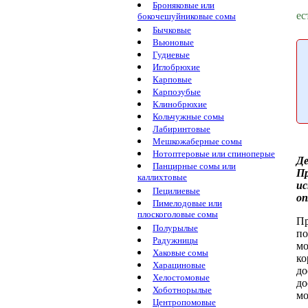
Броняковые или
ес
бокочешуйниковые сомы
Бычковые
Вьюновые
Гудиевые
Иглобрюхие
Карповые
Карпозубые
Клинобрюхие
Кольчужные сомы
Лабиринтовые
Мешкожаберные сомы
Нотоптеровые или спиноперые
Де
Панцирные сомы или
П
каллихтовые
ис
Пецилиевые
оп
Пимелодовые или
плоскоголовые сомы
Пр
Полурылые
п
Радужницы
м
Хаковые сомы
ко
Харациновые
до
Хелостомовые
до
Хоботнорылые
м
Центропомовые