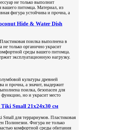
ессуар не только выполнит
 вашего питомца. Материал, из
вная фигура устойчива и прочна, а
onut Hide & Water Dish
. Пластиковая поилка выполнена в
а не только органично украсит
 комфортной среды вашего питомца.
держит эксплуатационную нагрузку.
колумбовой культуры древней
а и прочна, а значит, выдержит
выполнена поилка, безопасен для
 функцию, но и украсит место
iki Small 21х24х30 см
i Small для террариумов. Пластиковая
ен Полинезии. Фигура не только
 частью комфортной среды обитания