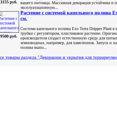
3155 руб.
вашего питомца. Массивная декорация устойчива и п
эксплуатационную...
Растение с системой капельного полива Ex
см.
Система капельного полива Exo Terra Dripper Plant в
трубки с регулятором, пластиковое растение. Оригин
9500 руб.
производителя создаст естественную среду для пить
земноводных, например, для хамелеонов. Запуск и х
полива выпо...
се товары раздела "Декорации и укрытия для террариумо