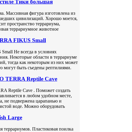
стиле Тики большая
ма. Массивная фигура изготовлена из
ушедших цивилизаций. Хорошо моется,
сит пространство террариума,
ивая террариумное животное
ERRA FIKUS Small
mall Не всегда в условиях
ния. Некоторые области в террариуме
й, тогда как некоторым из них может
то могут быть съедены рептилиями.
O TERRA Reptile Cave
RA Reptile Cave . Поможет создать
авливается в любом удобном месте,
ка, не подвержена царапанью и
истой воде. Можно оборудовать
ish Large
для террариумов. Пластиковая поилка