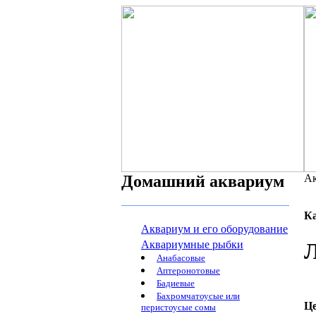
Домашний аквариум
Ак
К
Аквариум и его оборудование
Аквариумные рыбки
Л
Анабасовые
Аптеронотовые
Бадиевые
Бахромчатоусые или
Ц
перистоусые сомы