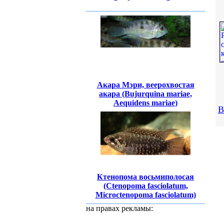
Акара Мэри, веерохвостая
акара (Bujurquina mariae,
Aequidens mariae)
В
Ктенопома восьмиполосая
(Ctenopoma fasciolatum,
Microctenopoma fasciolatum)
на правах рекламы: