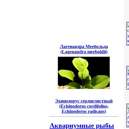
Лагенандра Меебольда
(Lagenandra meeboldii)
Эхинодорус сердцелистный
(Echinodorus cordifolius,
Echinodorus radicans)
Аквариумные рыбы