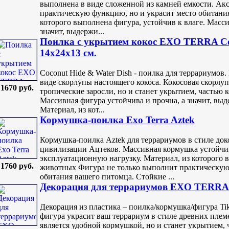
выполнена в виде сложенной из камней емкости. Акс
практическую функцию, но и украсит место обитания
которого выполнена фигура, устойчив к влаге. Масси
значит, выдержи...
Поилка с укрытием кокос EXO TERRA Coc
14х24х13 см.
Coconut Hide & Water Dish - поилка для террариумов
виде скорлупы настоящего кокоса. Кокосовая скорлуп
1670 руб.
тропические заросли, но и станет укрытием, частью
Массивная фигура устойчива и прочна, а значит, вы
Материал, из кот...
Кормушка-поилка Exo Terra Aztek
Кормушка-поилка Aztek для террариумов в стиле до
цивилизации Ацтеков. Массивная кормушка устойчив
эксплуатационную нагрузку. Материал, из которого 
1760 руб.
животных Фигура не только выполнит практическую
обитания вашего питомца. Стойкие ...
Декорация для террариумов EXO TERRA T
Декорация из пластика – поилка/кормушка/фигура Tik
фигура украсит ваш террариум в стиле древних плем
является удобной кормушкой, но и станет укрытием,