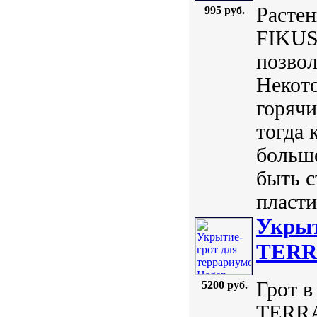
Расте
995 руб.
FIKUS 
позвол
Некото
горячи
тогда 
больше
быть с
пласти
Укрыт
TERRA
Грот в
5200 руб.
TERRA 