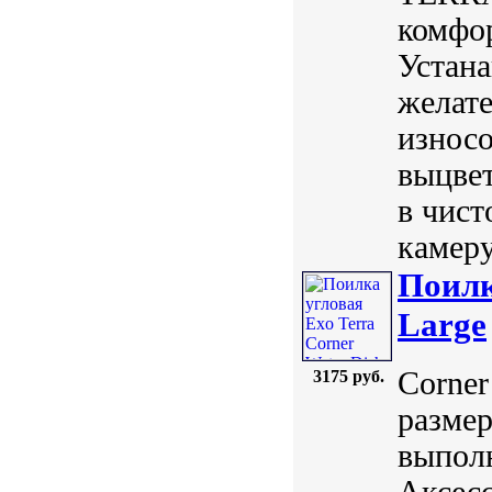
комфо
Устана
желате
износо
выцве
в чист
камеру
Поилк
Large
Corner
3175 руб.
размер
выполн
Аксесс