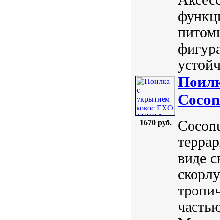
функци
питомц
фигура
устойч
Поилк
Cocon
Coconu
1670 руб.
террар
виде с
скорлу
тропич
частью