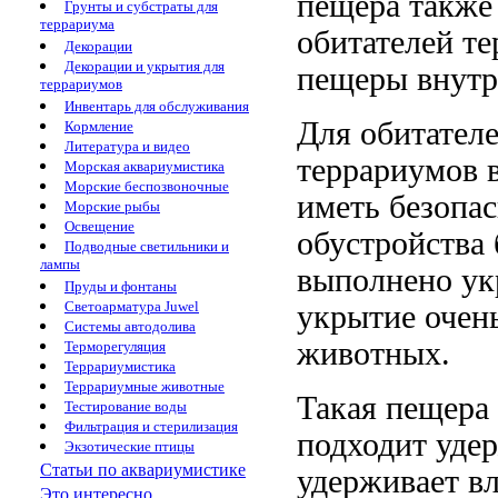
пещера также
Грунты и субстраты для
террариума
обитателей т
Декорации
Декорации и укрытия для
пещеры
внутр
террариумов
Инвентарь для обслуживания
Для обитател
Кормление
Литература и видео
террариумов
Морская аквариумистика
Морские беспозвоночные
иметь безопа
Морские рыбы
Освещение
обустройства
Подводные светильники и
лампы
выполнено ук
Пруды и фонтаны
Светоарматура Juwel
укрытие очен
Системы автодолива
животных.
Терморегуляция
Террариумистика
Террариумные животные
Такая пещера
Тестирование воды
Фильтрация и стерилизация
подходит
удер
Экзотические птицы
Статьи по аквариумистике
удерживает в
Это интересно...