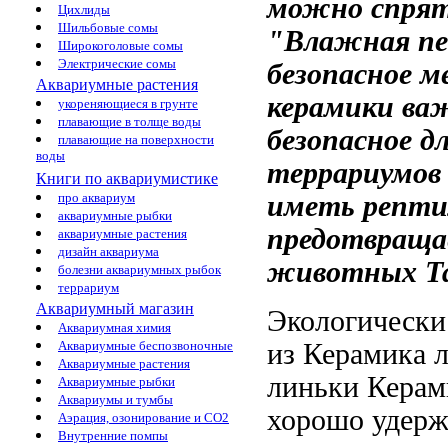
можно спря
Цихлиды
Шильбовые сомы
"Влажная п
Широкоголовые сомы
Электрические сомы
безопасное м
Аквариумные растения
керамики
ва
укореняющиеся в грунте
плавающие в толще воды
безопасное
дл
плавающие на поверхности
воды
террариумов
Книги по аквариумистике
иметь
репти
про аквариум
аквариумные рыбки
предотвраща
аквариумные растения
дизайн аквариума
животных Та
болезни аквариумных рыбок
террариум
Аквариумный магазин
Экологически
Аквариумная химия
из
Керамика л
Аквариумные беспозвоночные
Аквариумные растения
линьки Керам
Аквариумные рыбки
Аквариумы и тумбы
хорошо удер
Аэрация, озонирование и CO2
Внутренние помпы