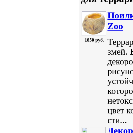
Поилк
Zoo
Террар
1850 руб.
змей. 
декор
рисуно
устойч
которо
нетокс
цвет к
сти...
Декор