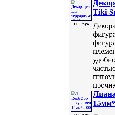
Декор
Tiki 
Декора
3155 руб.
фигура
фигура
племен
удобно
часть
питомц
прочна
Лиана
15мм