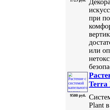
Декора
1725 руб.
искусс
при по
комфо
верти
достат
или оп
нетокс
безопа
Расте
Terra 
Систем
9500 руб.
Plant 