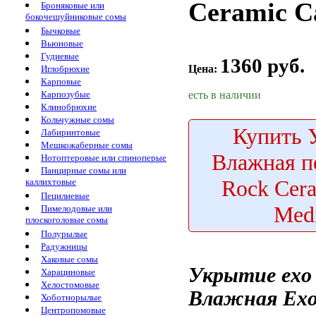
Ceramic C
Броняковые или
бокочешуйниковые сомы
Бычковые
Вьюновые
Гудиевые
1360 руб.
Цена:
Иглобрюхие
Карповые
есть в наличии
Карпозубые
Клинобрюхие
Кольчужные сомы
Купить
У
Лабиринтовые
Мешкожаберные сомы
Влажная п
Нотоптеровые или спиноперые
Панцирные сомы или
Rock Cer
каллихтовые
Пецилиевые
Med
Пимелодовые или
плоскоголовые сомы
Полурылые
Радужницы
Хаковые сомы
Укрытие
exo
Харациновые
Хелостомовые
Влажная
Exo
Хоботнорылые
Центропомовые