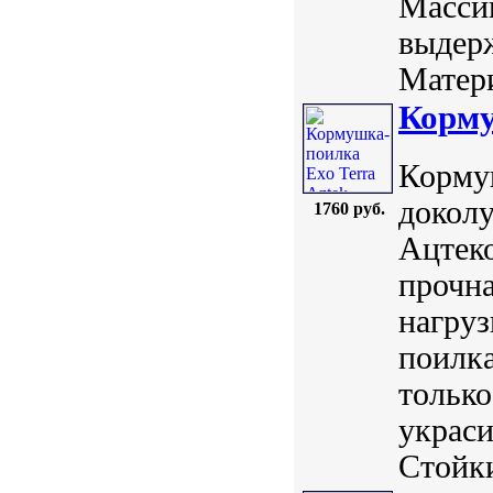
Массив
выдерж
Матери
Корму
Кормуш
докол
1760 руб.
Ацтеко
прочна
нагруз
поилка
тольк
украси
Стойки