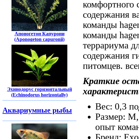
комфортного 
содержания в
команды hage
команды hage
Апоногетон Капурони
(Aponogeton capuronii)
террариума д
содержания
г
питомцев.
все
Краткие
ост
характерист
Эхинодорус горизонтальный
(Echinodorus horizontally)
Вес: 0,3
по
Аквариумные рыбы
Размер: M
опыт кома
Бренд: Ex