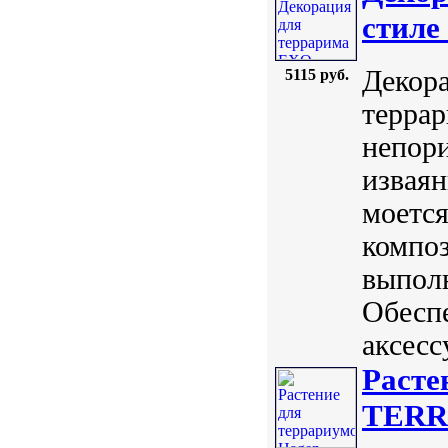
стиле
Декора
5115 руб.
террар
непори
извая
моется
композ
выпол
Обесп
аксесс
Расте
TERR