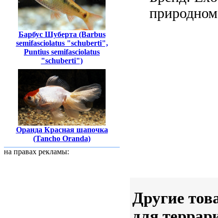
природном
Барбус Шуберта (Barbus
semifasciolatus "schuberti",
Puntius semifasciolatus
"schuberti")
Оранда Красная шапочка
(Tancho Oranda)
на правах рекламы:
Другие тов
для террар