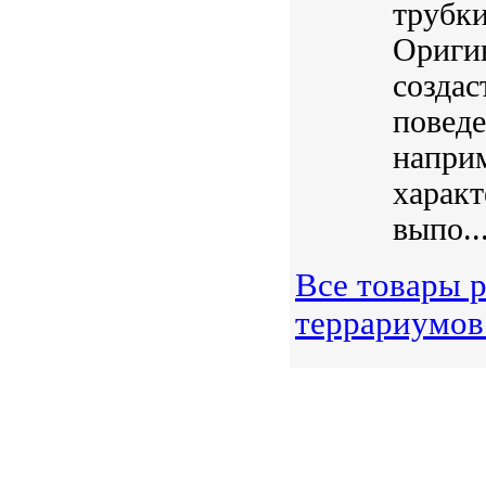
трубки
Оригин
создас
поведе
наприм
характ
выпо..
Все товары р
террариумов