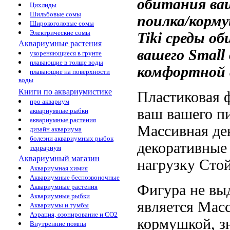
обитания ва
Цихлиды
Шильбовые сомы
поилка/корм
Широкоголовые сомы
Электрические сомы
Tiki
среды об
Аквариумные растения
вашего
Small 
укореняющиеся в грунте
плавающие в толще воды
комфортной 
плавающие на поверхности
воды
Книги по аквариумистике
Пластиковая 
про аквариум
ваш
вашего п
аквариумные рыбки
аквариумные растения
Массивная де
дизайн аквариума
болезни аквариумных рыбок
декоративные
террариум
Аквариумный магазин
нагрузку Сто
Аквариумная химия
Аквариумные беспозвоночные
Фигура не
вы
Аквариумные растения
Аквариумные рыбки
является
Масс
Аквариумы и тумбы
Аэрация, озонирование и CO2
кормушкой,
з
Внутренние помпы