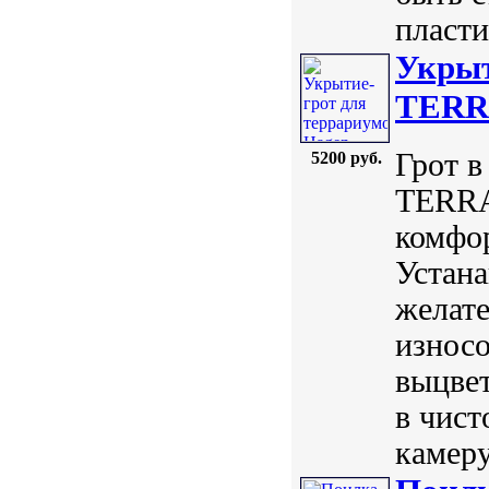
пласти
Укрыт
TERRA
Грот в
5200 руб.
TERRA 
комфо
Устана
желате
износо
выцве
в чист
камеру