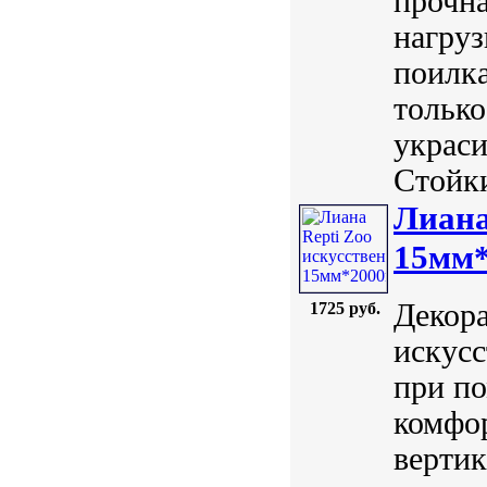
прочна
нагруз
поилка
тольк
украси
Стойки
Лиана
15мм
Декора
1725 руб.
искусс
при по
комфо
верти