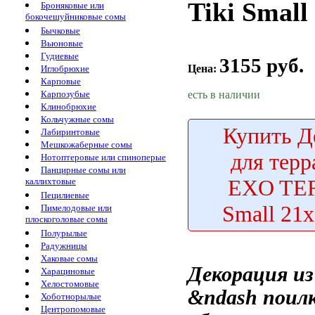
Tiki Small
Броняковые или
бокочешуйниковые сомы
Бычковые
Вьюновые
Гудиевые
3155 руб.
Цена:
Иглобрюхие
Карповые
есть в наличии
Карпозубые
Клинобрюхие
Кольчужные сомы
Купить
Д
Лабиринтовые
Мешкожаберные сомы
для тер
Нотоптеровые или спиноперые
Панцирные сомы или
EXO TER
каллихтовые
Пецилиевые
Small 21
Пимелодовые или
плоскоголовые сомы
Полурылые
Радужницы
Хаковые сомы
Декорация и
Харациновые
Хелостомовые
&ndash поил
Хоботнорылые
Центропомовые