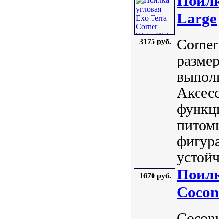
Поилк
Large
Corner
3175 руб.
размер
выполн
Аксесс
функци
питомц
фигура
устойч
Поилк
1670 руб.
Cocon
Coconu