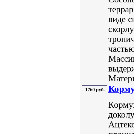
террар
виде с
скорлу
тропич
частью
Массив
выдерж
Матери
Корму
1760 руб.
Кормуш
докол
Ацтеко