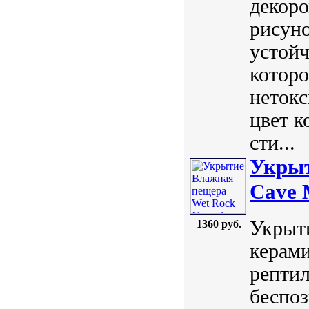
декор
рисуно
устойч
которо
нетокс
цвет к
сти...
Укрыт
Cave 
Укрыти
1360 руб.
керами
репти
беспо