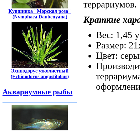
террариумов.
Кувшинка "Морская роза"
(Nymphaea Daubenyana)
Краткие хар
Вес: 1,45
у
Размер: 2
Цвет: сер
Производи
Эхинодорус узколистный
террариум
(Echinodorus angustifolius)
оформлени
Аквариумные рыбы