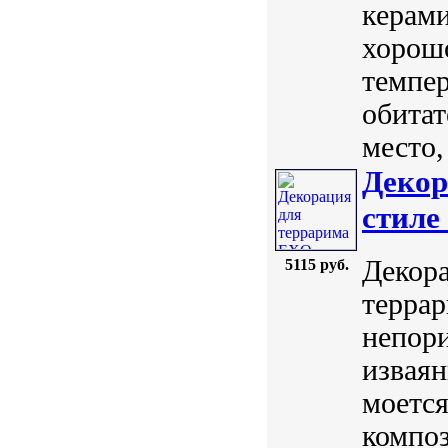
керами
хорошо
темпе
обитат
место,
Декор
стиле
Декора
5115 руб.
террар
непори
извая
моется
композ