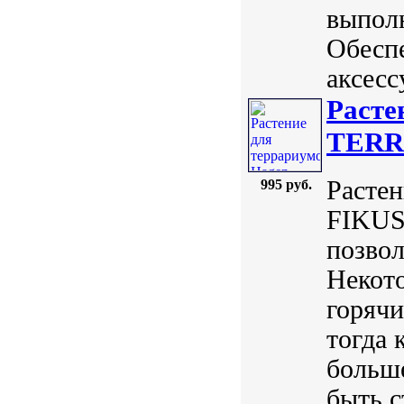
выпол
Обесп
аксесс
Расте
TERR
Расте
995 руб.
FIKUS 
позвол
Некото
горячи
тогда 
больше
быть с