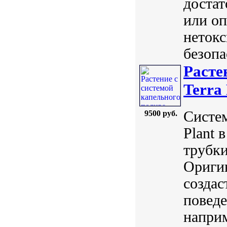
достат
или оп
нетокс
безопа
Расте
Terra 
Систем
9500 руб.
Plant 
трубки
Оригин
создас
поведе
наприм