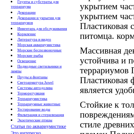
Грунты и субстраты для
укрытием час
террариума
Декорации
укрытием час
Декорации и укрытия для
террариумов
Пластиковая
с
Инвентарь для обслуживания
питомца.
корм
Кормление
Литература и видео
Морская аквариумистика
Массивная де
Морские беспозвоночные
Морские рыбы
устойчива и
п
Освещение
Подводные светильники и
террариумов 
лампы
Пруды и фонтаны
Пластиковая 
Светоарматура Juwel
является удо
Системы автодолива
Терморегуляция
Террариумистика
Стойкие к
тол
Террариумные животные
Тестирование воды
повреждения
Фильтрация и стерилизация
Экзотические птицы
стиле древни
Статьи по аквариумистике
Это интересно...