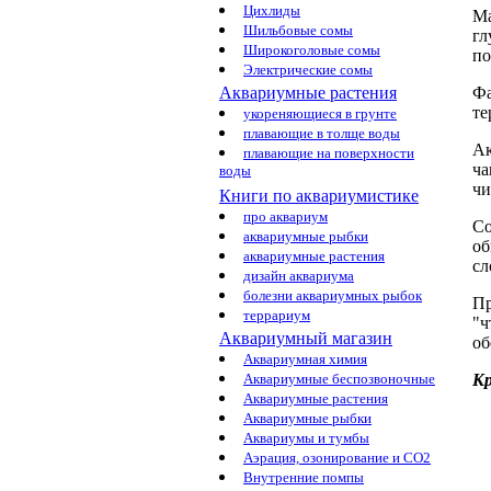
Цихлиды
Ма
Шильбовые сомы
гл
Широкоголовые сомы
по
Электрические сомы
Фа
Аквариумные растения
те
укореняющиеся в грунте
плавающие в толще воды
Ак
плавающие на поверхности
ча
воды
чи
Книги по аквариумистике
про аквариум
Со
аквариумные рыбки
об
аквариумные растения
сл
дизайн аквариума
болезни аквариумных рыбок
Пр
террариум
"
Аквариумный магазин
о
Аквариумная химия
К
Аквариумные беспозвоночные
Аквариумные растения
Аквариумные рыбки
Аквариумы и тумбы
Аэрация, озонирование и CO2
Внутренние помпы