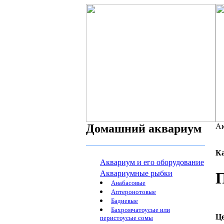
Домашний аквариум
Ак
К
Аквариум и его оборудование
Аквариумные рыбки
П
Анабасовые
Аптеронотовые
Бадиевые
Бахромчатоусые или
Ц
перистоусые сомы