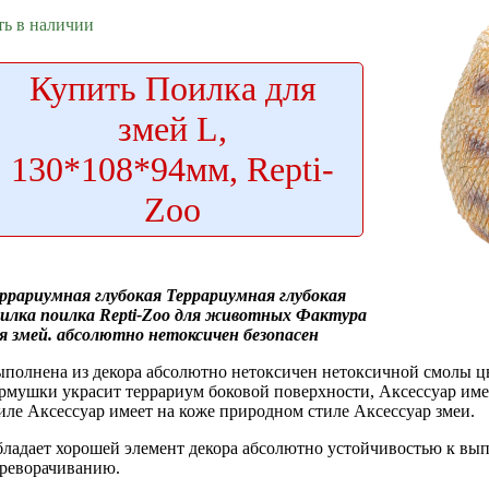
ть в наличии
Купить
Поилка для
змей L,
130*108*94мм, Repti-
Zoo
ррариумная глубокая
Террариумная глубокая
илка
поилка Repti-Zoo
для животных Фактура
я змей.
абсолютно нетоксичен безопасен
полнена из
декора абсолютно нетоксичен
нетоксичной смолы
ц
рмушки украсит террариум
боковой поверхности,
Аксессуар име
иле Аксессуар имеет
на коже
природном стиле Аксессуар
змеи.
ладает хорошей
элемент декора абсолютно
устойчивостью к
вып
реворачиванию.