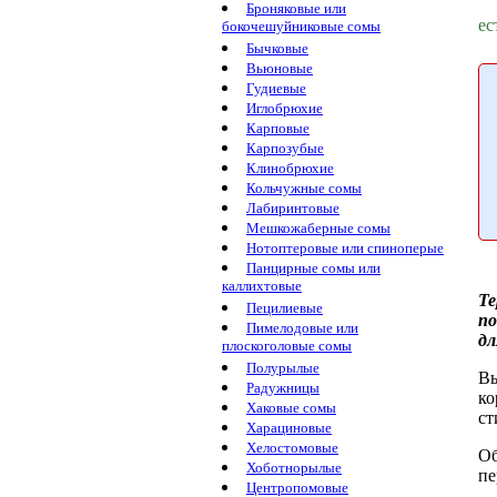
Броняковые или
ес
бокочешуйниковые сомы
Бычковые
Вьюновые
Гудиевые
Иглобрюхие
Карповые
Карпозубые
Клинобрюхие
Кольчужные сомы
Лабиринтовые
Мешкожаберные сомы
Нотоптеровые или спиноперые
Панцирные сомы или
каллихтовые
Те
Пецилиевые
по
Пимелодовые или
дл
плоскоголовые сомы
Полурылые
Вы
Радужницы
ко
Хаковые сомы
ст
Харациновые
Хелостомовые
Об
Хоботнорылые
пе
Центропомовые