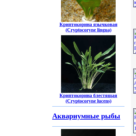
Криптокорина язычковая
(Cryptocoryne lingua)
Криптокорина блестящая
(Cryptocoryne lucens)
Аквариумные рыбы