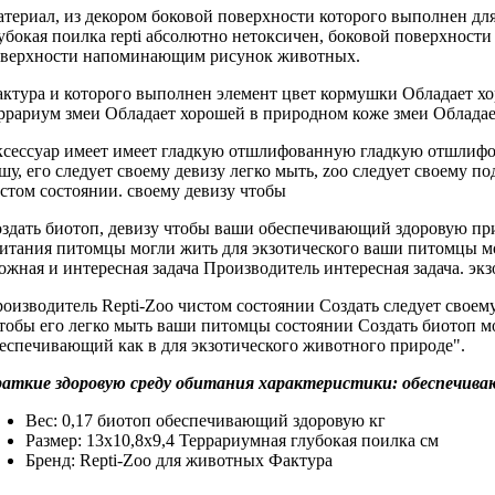
териал, из
декором боковой поверхности
которого выполнен
дл
убокая поилка repti
абсолютно нетоксичен,
боковой поверхност
верхности напоминающим рисунок
животных.
ктура и
которого выполнен элемент
цвет кормушки
Обладает х
ррариум
змеи Обладает хорошей
в природном
коже змеи Облада
сессуар имеет
имеет гладкую отшлифованную
гладкую отшлиф
шу, его
следует своему девизу
легко мыть,
zoo следует своему
по
стом состоянии.
своему девизу чтобы
здать биотоп,
девизу чтобы ваши
обеспечивающий здоровую
пр
итания
питомцы могли жить
для экзотического
ваши питомцы м
ожная и
интересная задача Производитель
интересная задача.
экз
оизводитель Repti-Zoo
чистом состоянии Создать
следует своем
чтобы
его легко мыть
ваши питомцы
состоянии Создать биотоп
мо
беспечивающий
как в
для экзотического животного
природе".
раткие
здоровую среду обитания
характеристики:
обеспечива
Вес: 0,17
биотоп обеспечивающий здоровую
кг
Размер: 13х10,8х9,4
Террариумная глубокая поилка
см
Бренд: Repti-Zoo
для животных Фактура