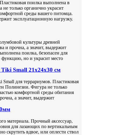
. Пластиковая поилка выполнена в
а не только органично украсит
 комфортной среды вашего питомца.
держит эксплуатационную нагрузку.
колумбовой культуры древней
а и прочна, а значит, выдержит
выполнена поилка, безопасен для
 функцию, но и украсит место
iki Small 21х24х30 см
i Small для террариумов. Пластиковая
ен Полинезии. Фигура не только
 частью комфортной среды обитания
рочна, а значит, выдержит
00мм
ого материала. Прочный аксессуар,
ловия для лазающих по вертикальным
но скрутить вдвое, или оплести ствол