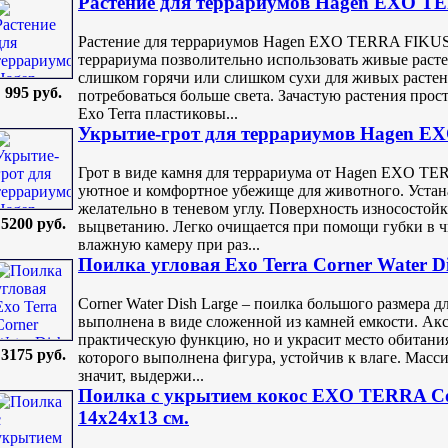
Растение для террариумов Hagen EXO T
Растение для террариумов Hagen EXO TERRA FIKUS S
террариума позволительно использовать живые расте
слишком горячи или слишком сухи для живых растени
995 руб.
потребоваться больше света. Зачастую растения прос
Exo Terra пластиковы...
Укрытие-грот для террариумов Hagen EX
Грот в виде камня для террариума от Hagen EXO TER
уютное и комфортное убежище для животного. Устан
желательно в теневом углу. Поверхность износостой
5200 руб.
выцветанию. Легко очищается при помощи губки в ч
влажную камеру при раз...
Поилка угловая Exo Terra Corner Water D
Corner Water Dish Large – поилка большого размера 
выполнена в виде сложенной из камней емкости. Акс
практическую функцию, но и украсит место обитания
3175 руб.
которого выполнена фигура, устойчив к влаге. Масси
значит, выдержи...
Поилка с укрытием кокос EXO TERRA Coc
14х24х13 см.