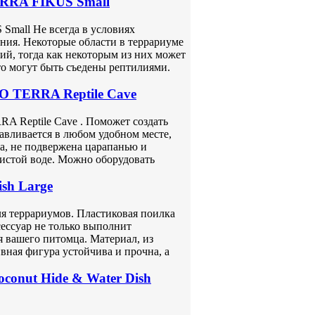
ERRA FIKUS Small
mall Не всегда в условиях
ния. Некоторые области в террариуме
й, тогда как некоторым из них может
то могут быть съедены рептилиями.
O TERRA Reptile Cave
RA Reptile Cave . Поможет создать
авливается в любом удобном месте,
ка, не подвержена царапанью и
истой воде. Можно оборудовать
ish Large
для террариумов. Пластиковая поилка
ессуар не только выполнит
 вашего питомца. Материал, из
вная фигура устойчива и прочна, а
onut Hide & Water Dish