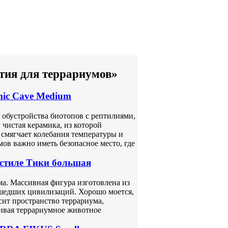
тия для террариумов»
ic Cave Medium
 обустройства биотопов с рептилиями,
чистая керамика, из которой
 смягчает колебания температуры и
ов важно иметь безопасное место, где
стиле Тики большая
ма. Массивная фигура изготовлена из
ушедших цивилизаций. Хорошо моется,
сит пространство террариума,
ивая террариумное животное