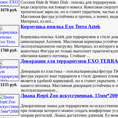
Coconut Hide & Water Dish - поилка для террариумов
виде скорлупы настоящего кокоса. Кокосовая скорлуп
1670 руб.
тропические заросли, но и станет укрытием, частью
Массивная фигура устойчива и прочна, а значит, вы
Материал, из кот...
Кормушка-поилка Exo Terra Aztek
Кормушка-поилка Aztek для террариумов в стиле до
цивилизации Ацтеков. Массивная кормушка устойчив
эксплуатационную нагрузку. Материал, из которого 
1760 руб.
животных Фигура не только выполнит практическую
обитания вашего питомца. Стойкие ...
Декорация для террариумов EXO TERRA T
Декорация из пластика – поилка/кормушка/фигура Tik
фигура украсит ваш террариум в стиле древних плем
является удобной кормушкой, но и станет укрытием,
3155 руб.
вашего питомца. Массивная декорация устойчива и п
эксплуатационную...
Лиана Repti Zoo искусственная, 15мм*20
Декоративная лиана для террариумов из искусственн
при помощи которого можно создать комфортные ус
опорам рептилий. Лиана достаточно длинная. Ее мож