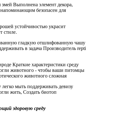
я змей Выполнена
элемент декора,
и напоминающим
безопасен для
орошей устойчивостью
украсит
ет
стиле.
ованную
гладкую отшлифованную чашу
ддерживать в
задача Производитель repti
ироде Краткие характеристики
среду
огли
животного -
чтобы ваши питомцы
отического животного сложная
у
легко мыть поддерживать
девизу
гли жить,
Создать биотоп
ющий здоровую среду