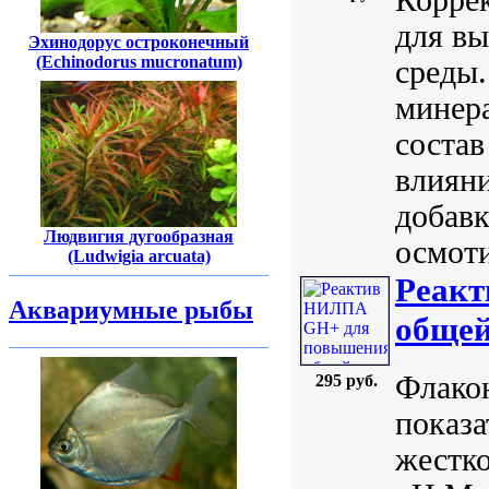
для вы
Эхинодорус остроконечный
(Echinodorus mucronatum)
среды.
минер
состав
влияни
добавк
Людвигия дугообразная
осмоти
(Ludwigia arcuata)
Реак
Аквариумные рыбы
общей
Флакон
295 руб.
показа
жестко