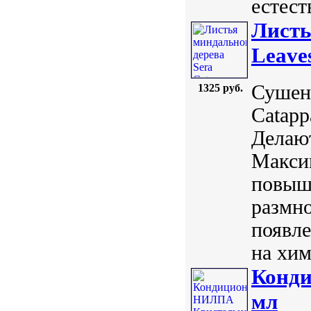
естест
Листь
Leave
Сушен
1325 руб.
Catapp
Делают
Максим
повыша
размн
появл
на хим
Конди
мл