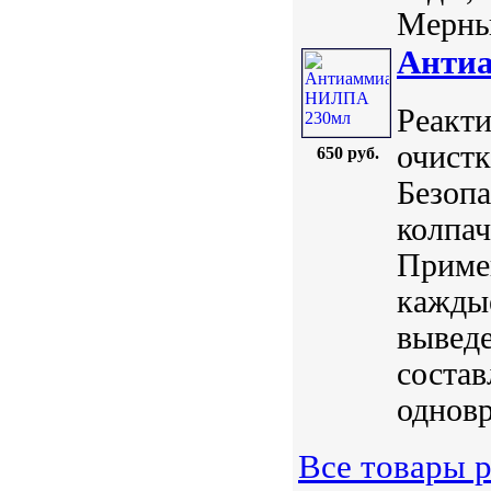
Мерный
Анти
Реакт
очистк
650 руб.
Безопа
колпач
Примен
каждые
выведе
состав
одновр
Все товары р