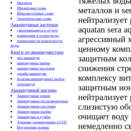
тяжёлых
воды
Цихлиды
металлов и
se
Шильбовые сомы
Широкоголовые сомы
нейтрализует
Электрические сомы
Аквариумные растения
aquatan sera a
укореняющиеся в грунте
плавающие в толще воды
агрессивный 
плавающие на поверхности
воды
ценному комп
Книги по аквариумистике
защитным кол
про аквариум
аквариумные рыбки
снижения стр
аквариумные растения
дизайн аквариума
комплексу
ви
болезни аквариумных рыбок
террариум
защитным
ио
Аквариумный магазин
нейтрализует
Аквариумная химия
Аквариумные беспозвоночные
слизистую об
Аквариумные растения
Аквариумные рыбки
очищает воду
Аквариумы и тумбы
Аэрация, озонирование и CO2
немедленно с
Внутренние помпы