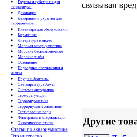
Грунты и субстраты для
связывая вре
террариума
Декорации
Декорации и укрытия для
террариумов
Инвентарь для обслуживания
Кормление
Литература и видео
Морская аквариумистика
Морские беспозвоночные
Морские рыбы
Освещение
Подводные светильники и
лампы
Пруды и фонтаны
Светоарматура Juwel
Системы автодолива
Терморегуляция
Террариумистика
Террариумные животные
Тестирование воды
Фильтрация и стерилизация
Другие тов
Экзотические птицы
Статьи по аквариумистике
Это интересно...