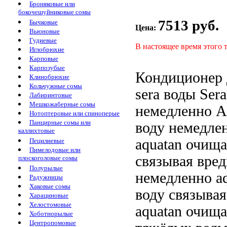
Броняковые или
бокочешуйниковые сомы
7513 руб.
Бычковые
Цена:
Вьюновые
Гудиевые
В настоящее время этого 
Иглобрюхие
Карповые
Карпозубые
Кондиционер
Клинобрюхие
Кольчужные сомы
sera
воды Ser
Лабиринтовые
Мешкожаберные сомы
немедленно
Aq
Нотоптеровые или спиноперые
Панцирные сомы или
воду немедле
каллихтовые
aquatan очищ
Пецилиевые
Пимелодовые или
связывая вре
плоскоголовые сомы
Полурылые
немедленно
a
Радужницы
Хаковые сомы
воду
связывая
Харациновые
Хелостомовые
aquatan очища
Хоботнорылые
Центропомовые