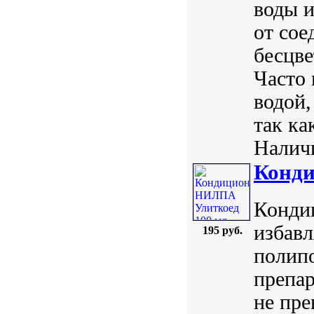
воды и
от сое
бесцве
Часто 
водой,
так ка
Наличи
Конди
Кондиц
избавл
195 руб.
полип
препар
не пре