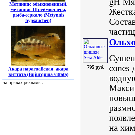
gH Мяг
Метиннис обыкновенный,
метиннис Шреймюллера,
Жестка
рыба-зеркало (Metynnis
Состав
hypsauchen)
частиц
Ольxо
Сушены
cones 
795 руб.
Акара парагвайская, акара
виттата (Bujurquina vittata)
водную
на правах рекламы:
Максим
повыша
размн
появл
на хи