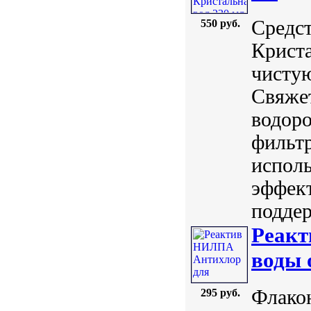
Средст
550 руб.
Криста
чистую
Свяжет
водоро
фильт
испол
эффект
поддер
Реакт
воды 
Флако
295 руб.