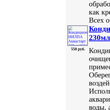
обрабо
как кр
Всех о
Конд
230мл
Конди
550 руб.
очище
примес
Оберег
воздей
Исполь
аквари
воды, 