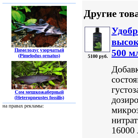
Другие тов
Удобр
высок
Пимелодус узорчатый
500 м
(Pimelodus ornatus)
5100 руб.
Добавк
состоя
густоз
Сом мешкожаберный
дозир
(Heteropneustes fossilis)
на правах рекламы:
микроэ
нитрат
16000