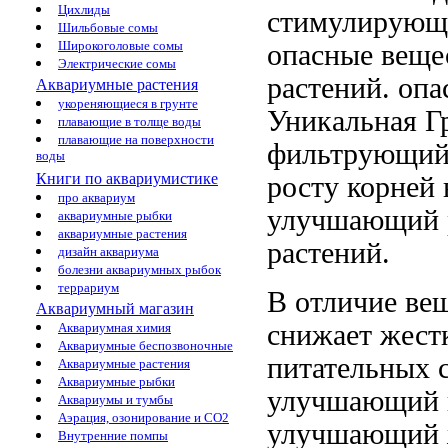
Цихлиды
стимулирую
Шильбовые сомы
Широкоголовые сомы
опасные веще
Электрические сомы
растений.
опа
Аквариумные растения
укореняющиеся в грунте
Уникальная
Гр
плавающие в толще воды
плавающие на поверхности
фильтрующи
воды
Книги по аквариумистике
росту корней
про аквариум
улучшающий 
аквариумные рыбки
аквариумные растения
растений.
дизайн аквариума
болезни аквариумных рыбок
террариум
В отличие
вещ
Аквариумный магазин
снижает жест
Аквариумная химия
Аквариумные беспозвоночные
питательных 
Аквариумные растения
Аквариумные рыбки
улучшающий 
Аквариумы и тумбы
Аэрация, озонирование и CO2
улучшающий
Внутренние помпы