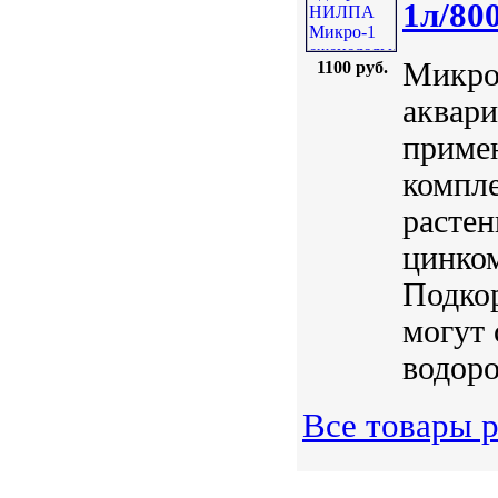
1л/80
Микро
1100 руб.
аквари
приме
компл
растен
цинком
Подкор
могут 
водоро
Все товары р