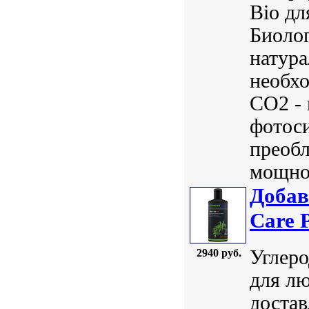
Bio дл
Биолог
натура
необхо
СО2 - 
фотос
преобл
мощнос
Добав
Care 
Углеро
2940 руб.
для лю
достав