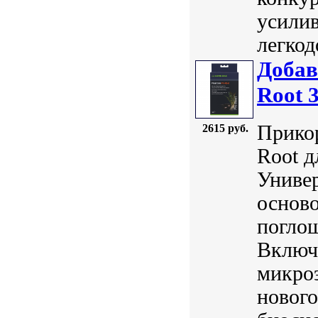
усили
легкод
Добав
Root 
Прикор
2615 руб.
Root д
Универ
осново
погло
Включа
микроэ
нового