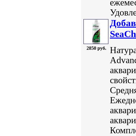
ежемес
Удовле
Добав
SeaCh
Натура
2850 руб.
Advanc
аквари
свойст
Средня
Ежедн
аквари
аквари
Компле