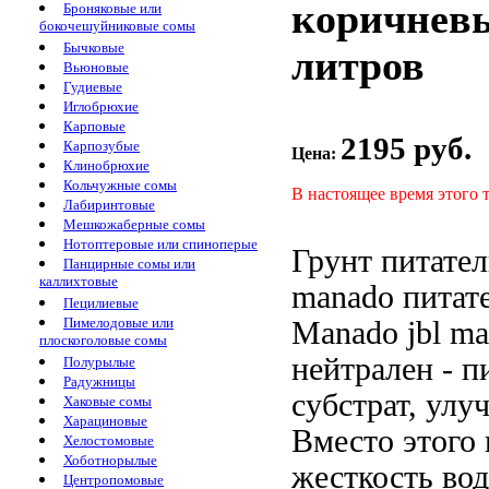
коричневы
Броняковые или
бокочешуйниковые сомы
Бычковые
литров
Вьюновые
Гудиевые
Иглобрюхие
Карповые
2195 руб.
Карпозубые
Цена:
Клинобрюхие
Кольчужные сомы
В настоящее время этого 
Лабиринтовые
Мешкожаберные сомы
Нотоптеровые или спиноперые
Грунт питате
Панцирные сомы или
каллихтовые
manado питат
Пецилиевые
Пимелодовые или
Manado
jbl m
плоскоголовые сомы
нейтрален
- п
Полурылые
Радужницы
субстрат, у
Хаковые сомы
Харациновые
Вместо этого
Хелостомовые
Хоботнорылые
жесткость во
Центропомовые