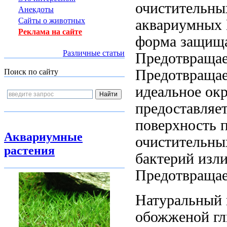
очистительны
Анекдоты
Сайты о животных
аквариумных
Реклама на сайте
форма защищ
Различные статьи
Предотвращае
Предотвращае
Поиск по сайту
идеальное ок
предоставляе
поверхность 
Аквариумные
очистительны
растения
бактерий
изли
Предотвраща
Натуральный
обожженой г