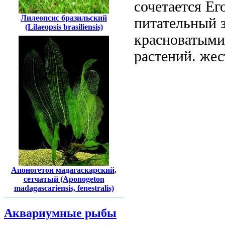
сочетается
Ег
Лилеопсис бразильский
питательный
з
(Lilaeopsis brasiliensis)
красноватыми
растений.
жес
Апоногетон мадагаскарский,
сетчатый (Aponogeton
madagascariensis, fenestralis)
Аквариумные рыбы