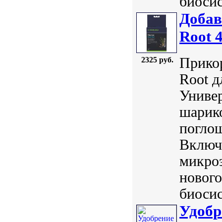
биосис
Добав
Root 
Прикор
2325 руб.
Root д
Универ
шарико
погло
Включа
микроэ
нового
биосис
Удобр