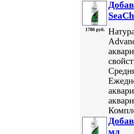
Добав
SeaCh
Натура
1780 руб.
Advanc
аквари
свойст
Средня
Ежедн
аквари
аквари
Компле
Добав
мл