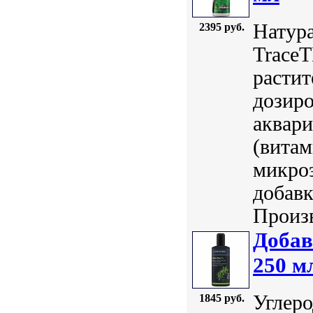
Натура
2395 руб.
TraceT
растит
дозиро
аквар
(вита
микро
добавк
Произв
Добав
250 м
Углеро
1845 руб.