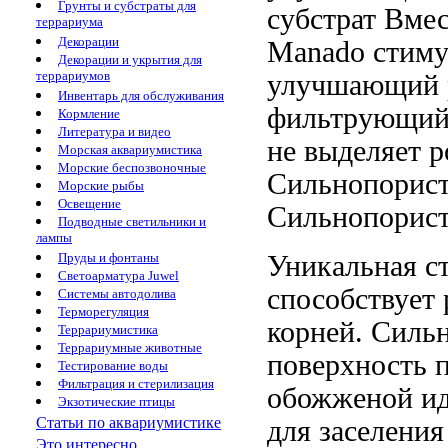
Грунты и субстраты для
субстрат
Вмес
террариума
Декорации
Manado
стиму
Декорации и укрытия для
террариумов
улучшающий р
Инвентарь для обслуживания
фильтрующий
Кормление
Литература и видео
не выделяет
р
Морская аквариумистика
Морские беспозвоночные
Сильнопорист
Морские рыбы
Освещение
Сильнопорист
Подводные светильники и
лампы
Уникальная с
Пруды и фонтаны
Светоарматура Juwel
способствует
Системы автодолива
Терморегуляция
корней. Силь
Террариумистика
Террариумные животные
поверхность 
Тестирование воды
Фильтрация и стерилизация
обожженой
ид
Экзотические птицы
Статьи по аквариумистике
для заселени
Это интересно...