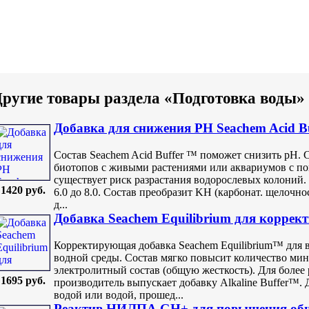
ругие товары раздела «Подготовка воды»
Добавка для снижения PH Seachem Acid Bu
Состав Seachem Acid Buffer ™ поможет снизить pH. 
биотопов с живыми растениями или аквариумов с п
существует риск разрастания водорослевых колоний.
1420 руб.
6.0 до 8.0. Состав преобразит KH (карбонат. щелочнос
д...
Добавка Seachem Equilibrium для коррек
Корректирующая добавка Seachem Equilibrium™ для 
водной среды. Состав мягко повысит количество ми
электролитный состав (общую жесткость). Для более 
1695 руб.
производитель выпускает добавку Alkaline Buffer™. 
водой или водой, прошед...
Реактив НИЛПА GH+ для повышения обще