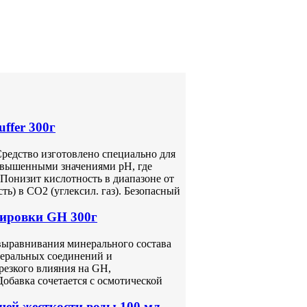
ffer 300г
Средство изготовлено специально для
овышенными значениями pH, где
 Понизит кислотность в диапазоне от
ть) в CO2 (углексил. газ). Безопасный
тировки GH 300г
выравнивания минерального состава
неральных соединений и
резкого влияния на GH,
Добавка сочетается с осмотической
й жесткости воды 100 мл