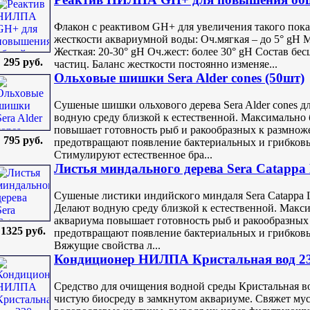
Флакон с реактивом GH+ для увеличения такого показ
жесткости аквариумной воды: Оч.мягкая – до 5° gH М
Жесткая: 20-30° gH Оч.жест: более 30° gH Состав бе
295 руб.
частиц. Баланс жесткости постоянно изменяе...
Ольxовые шишки Sera Alder cones (50шт)
Сушеные шишки ольхового дерева Sera Alder cones д
водную среду близкой к естественной. Максимально 
повышает готовность рыб и ракообразных к размно
795 руб.
предотвращают появление бактериальных и грибков
Стимулируют естественное бра...
Листья миндального дерева Sera Catappa 
Сушеные листики индийского миндаля Sera Catappa 
Делают водную среду близкой к естественной. Макси
аквариума повышает готовность рыб и ракообразных
1325 руб.
предотвращают появление бактериальных и грибков
Вяжущие свойства л...
Кондиционер НИЛПА Кристальная вод 2
Средство для очищения водной среды Кристальная в
чистую биосреду в замкнутом аквариуме. Свяжет мус