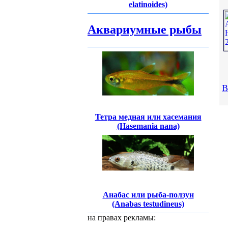
elatinoides)
Аквариумные рыбы
В
Тетра медная или хасемания
(Hasemania nana)
Анабас или рыба-ползун
(Anabas testudineus)
на правах рекламы: