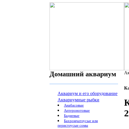
Домашний аквариум
Ак
К
Аквариум и его оборудование
Аквариумные рыбки
К
Анабасовые
2
Аптеронотовые
Бадиевые
Бахромчатоусые или
перистоусые сомы