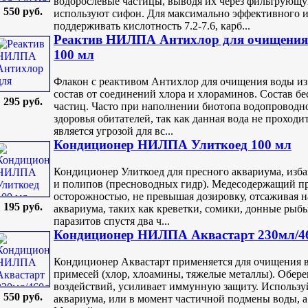
водорослевые частицы, выводя их через фильтрующу
550 руб.
используют сифон. Для максимально эффективного и
поддерживать кислотность 7.2-7.6, карб...
Реактив НИЛПА Антихлор для очищения 
100 мл
Флакон с реактивом Антихлор для очищения воды и
состав от соединений хлора и хлораминов. Состав бе
295 руб.
частиц. Часто при наполнении биотопа водопроводно
здоровья обитателей, так как данная вода не проходи
является угрозой для вс...
Кондиционер НИЛПА Улиткоед 100 мл
Кондиционер Улиткоед для пресного аквариума, изб
и полипов (пресноводных гидр). Медесодержащий пр
осторожностью, не превышая дозировку, отсаживая н
195 руб.
аквариума, таких как креветки, сомики, донные рыб
паразитов спустя два ч...
Кондиционер НИЛПА Аквастарт 230мл/4
Кондиционер Аквастарт применяется для очищения 
примесей (хлор, хлоамины, тяжелые металлы). Обере
воздействий, усиливает иммунную защиту. Используй
550 руб.
аквариума, или в момент частичной подмены воды, а 