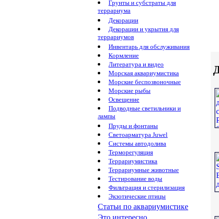
Грунты и субстраты для
террариума
Декорации
Декорации и укрытия для
террариумов
Инвентарь для обслуживания
Кормление
Литература и видео
Д
Морская аквариумистика
Морские беспозвоночные
Морские рыбы
Освещение
Подводные светильники и
лампы
Пруды и фонтаны
Светоарматура Juwel
Системы автодолива
Терморегуляция
Террариумистика
Террариумные животные
Тестирование воды
Фильтрация и стерилизация
Экзотические птицы
Статьи по аквариумистике
Это интересно...