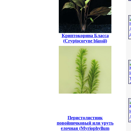
Криптокорина Бласса
(Cryptocoryne blassii)
Перистолистник
повойничковый или уруть
елочная (Myriophyllum