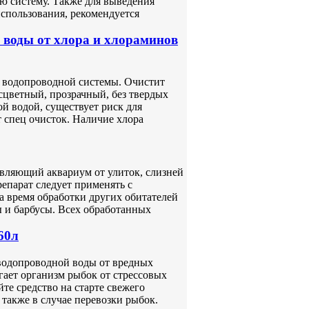
ю систему. Также для выведения
спользования, рекомендуется
воды от хлора и хлораминов
з водопроводной системы. Очистит
сцветный, прозрачный, без твердых
й водой, существует риск для
т спец очисток. Наличие хлора
авляющий аквариум от улиток, слизней
епарат следует применять с
а время обработки других обитателей
ы и барбусы. Всех обработанных
60л
водопроводной воды от вредных
гает организм рыбок от стрессовых
те средство на старте свежего
также в случае перевозки рыбок.