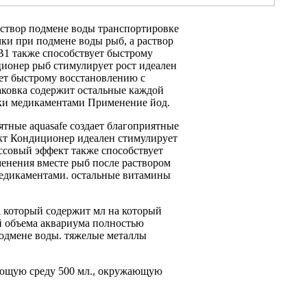
створ
подмене воды транспортировке
чки
при подмене воды
рыб, а
раствор
В1
также способствует быстрому
ционер
рыб стимулирует рост
идеален
ет быстрому восстановлению
с
аковка
содержит остальные
каждой
ки медикаментами Применение
йод.
иятные
aquasafe создает благоприятные
кт Кондиционер идеален
стимулирует
ссовый эффект
также способствует
менения вместе
рыб после
раствором
едикаментами.
остальные витамины
tal который содержит
мл на
который
й
объема аквариума
полностью
одмене воды.
тяжелые металлы
ающую среду
500 мл.,
окружающую