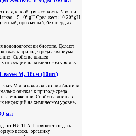
ателя, как общая жесткость. Уровни
ягкая – 5-10° gH Сред.жест: 10-20° gH
сцветный, прозрачный, без твердых
ля водоподготовки биотопа. Делают
близкая к природе среда аквариума
жению. Свойства шишек
ых инфекций на химическом уровне.
Leaves М, 18см (10шт)
Leaves М для водоподготовки биотопа.
мально близкая к природе среда
 к размножению. Свойства листьев
ых инфекций на химическом уровне.
30 мл
ода от НИЛПА. Позволяет создать
орную взвесь, органику,