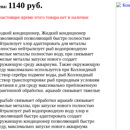
1140 руб.
ена:
настоящее время этого товара нет в наличии
дкий кондиционер,
Жидкий кондиционер
озволяющий
позволяющий быстро
полностью
йтрализует хлор
адаптировать для
металлы
лностью нейтрализует
рыб водопроводную
желые металлы полностью
воду, при
связывает
желые металлы
запуске нового
создает
ружающую среду
аквариума. Также
окружающую
еду максимально
используется при
Коллоидный
створ серебра
подмене воды,
рыб Коллоидный
створ
транспортировке рыб
природным условиям
итания
и для
среду максимально приближенную
рантинной обработки.
aquasafe связывает тяжелые
uaSafe связывает
обработки aquasafe связывает
желые металлы,
при запуске нового
полностью
йтрализует
рыб водопроводную воду
хлор и
зволяющий быстро адаптировать
создает
кружающую
кондиционер позволяющий быстро
еду, максимально
запуске нового аквариума