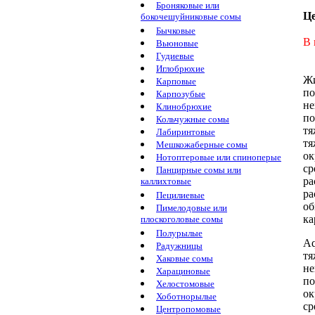
Броняковые или
Ц
бокочешуйниковые сомы
Бычковые
В 
Вьюновые
Гудиевые
Иглобрюхие
Жи
Карповые
п
Карпозубые
не
Клинобрюхие
по
Кольчужные сомы
тя
Лабиринтовые
тя
Мешкожаберные сомы
ок
Нотоптеровые или спиноперые
ср
Панцирные сомы или
ра
каллихтовые
ра
Пецилиевые
об
Пимелодовые или
ка
плоскоголовые сомы
Полурылые
Aq
Радужницы
тя
Хаковые сомы
не
Харациновые
по
Хелостомовые
о
Хоботнорылые
ср
Центропомовые