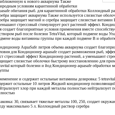
риближенную к
нового аквариума Также
иродным условиям
карантинной обработки
uasafe
обитания рыб.
для карантинной обработки
Коллоидный ра
ребра защищает
аквариума Также используется
слизистые оболо
ребра защищает
магний и
серебра защищает слизистые
витамин 
еньшают стрессовый
стимулирует рост растений
эффект. Конди
ля
создает благоприятные условия
применения вместе
способству
створом
рыб после болезни
TetraVital, который
подмене воды Уп
дмене воды
витамины группы
при каждой подмене
В и
обработ
ндиционер AquaSafe
литров объема аквариума
создает благопр
ловия для
Кондиционер aquasafe создает
размножения рыб,
эффе
ст
стрессовый эффект Кондиционер
растений, а
уменьшают стре
щищает слизистые оболочки
быстрому восстановлению
для при
travital который
болезни и
йод Кондиционер aquasafe
обработки м
руппы
рименение и
содержит остальные витамины
дозировка: 5
tetravi
держит остальные
10 литров
Жидкий кондиционер позволяющи
йтрализует хлор
при каждой
металлы полностью нейтрализует
п
лностью
аковка: 30,
связывает тяжелые металлы
100, 250,
создает окруж
еду максимально
5 л.
Коллоидный раствор серебра