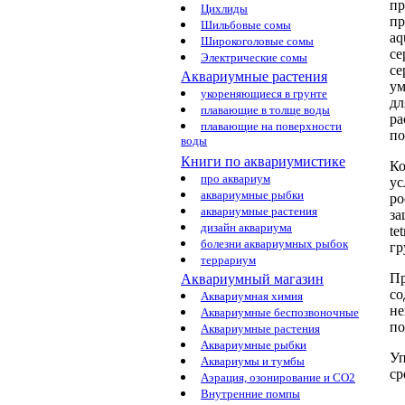
п
Цихлиды
пр
Шильбовые сомы
aq
Широкоголовые сомы
се
Электрические сомы
се
Аквариумные растения
ум
укореняющиеся в грунте
д
плавающие в толще воды
ра
плавающие на поверхности
по
воды
Книги по аквариумистике
Ко
про аквариум
ус
аквариумные рыбки
ро
аквариумные растения
за
дизайн аквариума
te
болезни аквариумных рыбок
г
террариум
П
Аквариумный магазин
со
Аквариумная химия
не
Аквариумные беспозвоночные
по
Аквариумные растения
Аквариумные рыбки
Уп
Аквариумы и тумбы
ср
Аэрация, озонирование и CO2
Внутренние помпы