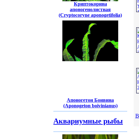
Криптокорина
апоногенолистная
(Cryptocoryne aponogetifolia)
Апоногетон Боивина
(Aponogeton boivinianus)
В
Аквариумные рыбы