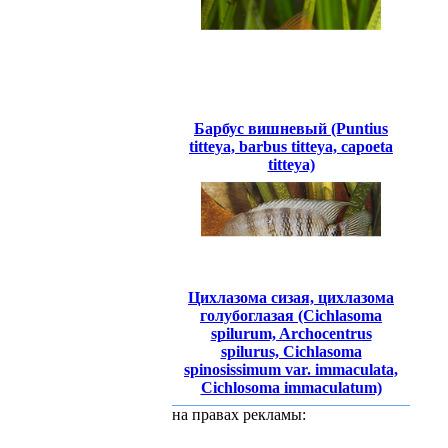
Барбус вишневый (Puntius
titteya, barbus titteya, capoeta
titteya)
Цихлазома сизая, цихлазома
голубоглазая (Cichlasoma
spilurum, Archocentrus
spilurus, Cichlasoma
spinosissimum var. immaculata,
Cichlosoma immaculatum)
на правах рекламы: