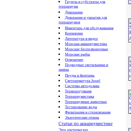
Грунты и субстраты для
террариума
Декорации
Декорации и укрытия для
террариумов
Инвентарь для обслуживания
Кормление
Литература и видео
Морская аквариумистика
Морские беспозвоночные
Морские рыбы
Освещение
Подводные светильники и
лампы
Пруды и фонтаны
Светоарматура Juwel
Системы автодолива
Терморегуляция
Террариумистика
Террариумные животные
Тестирование воды
Фильтрация и стерилизация
Экзотические птицы
Статьи по аквариумистике
Это интересно...