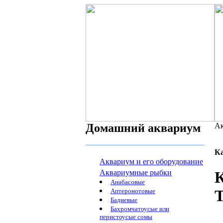
Домашний аквариум
Ак
К
Аквариум и его оборудование
Аквариумные рыбки
К
Анабасовые
T
Аптеронотовые
Бадиевые
Бахромчатоусые или
перистоусые сомы