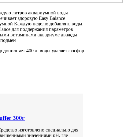
аждую
литров аквариумной воды
ечивает здоровую
Easy Balance
иумной
Каждую неделю добавлять
воды.
lance
для поддержания параметров
ными витаминами
аквариуме дважды
 подмен
р дополняет
400 л.
воды удаляет фосфор
ffer 300г
Средство изготовлено специально для
овышенными значениями pH, где