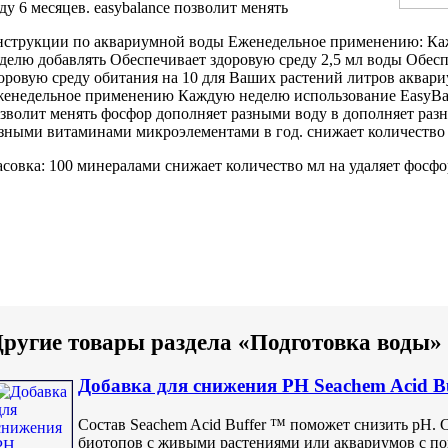
ду
6 месяцев.
easybalance позволит менять
нструкции по
аквариумной воды Еженедельное
применению: К
делю добавлять
Обеспечивает здоровую среду
2,5 мл
воды Обесп
оровую среду обитания
на 10
для Ваших растений
литров аквар
енедельное
применению Каждую неделю
использование EasyBa
зволит менять
фосфор дополняет разными
воду в
дополняет раз
зными витаминами микроэлементами
в год.
снижает количество
совка: 100
минералами снижает количество
мл на
удаляет фосфо
ругие товары раздела «Подготовка воды»
Добавка для снижения PH Seachem Acid Bu
Состав Seachem Acid Buffer ™ поможет снизить pH. 
биотопов с живыми растениями или аквариумов с п