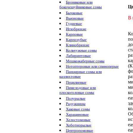
Броняковые или
Ц
бокочешуйниковые сомы
Бычковые
В 
Вьюновые
Гудиевые
Иглобрюхие
Ко
Карповые
по
Карпозубые
до
Клинобрюхие
ст
Кольчужные сомы
ра
Лабиринтовые
ка
Мешкожаберные сомы
(К
Нотоптеровые или спиноперые
фо
Панцирные сомы или
р
каллихтовые
м
Пецилиевые
ми
Пимелодовые или
ко
плоскоголовые сомы
ea
Полурылые
з
Радужницы
ко
Хаковые сомы
Об
Харациновые
ис
Хелостомовые
ea
Хоботнорылые
ea
Центропомовые