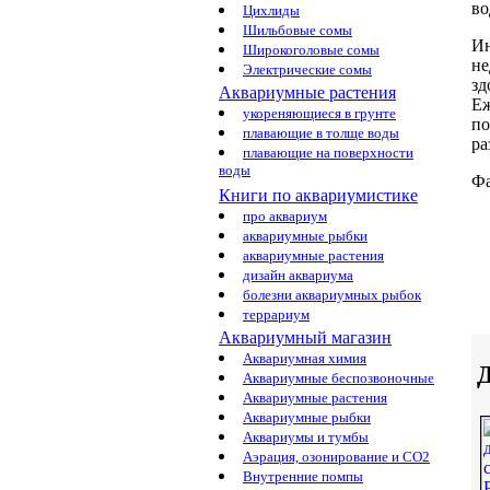
во
Цихлиды
Шильбовые сомы
И
Широкоголовые сомы
не
Электрические сомы
зд
Аквариумные растения
Еж
укореняющиеся в грунте
по
плавающие в толще воды
ра
плавающие на поверхности
воды
Фа
Книги по аквариумистике
про аквариум
аквариумные рыбки
аквариумные растения
дизайн аквариума
болезни аквариумных рыбок
террариум
Аквариумный магазин
Аквариумная химия
Д
Аквариумные беспозвоночные
Аквариумные растения
Аквариумные рыбки
Аквариумы и тумбы
Аэрация, озонирование и CO2
Внутренние помпы