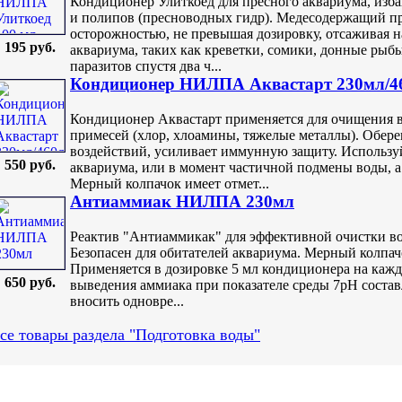
Кондиционер Улиткоед для пресного аквариума, изб
и полипов (пресноводных гидр). Медесодержащий пр
осторожностью, не превышая дозировку, отсаживая н
195 руб.
аквариума, таких как креветки, сомики, донные рыб
паразитов спустя два ч...
Кондиционер НИЛПА Аквастарт 230мл/4
Кондиционер Аквастарт применяется для очищения 
примесей (хлор, хлоамины, тяжелые металлы). Обере
воздействий, усиливает иммунную защиту. Используй
550 руб.
аквариума, или в момент частичной подмены воды, а 
Мерный колпачок имеет отмет...
Антиаммиак НИЛПА 230мл
Реактив "Антиаммикак" для эффективной очистки во
Безопасен для обитателей аквариума. Мерный колпачо
Применяется в дозировке 5 мл кондиционера на кажд
650 руб.
выведения аммиака при показателе среды 7pH составл
вносить одновре...
се товары раздела "Подготовка воды"