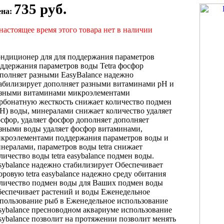
735 руб.
ена:
настоящее время этого товара нет в наличии
ндиционер для
для поддержания параметров
ддержания параметров воды Tetra
фосфор
полняет разными
EasyBalance надежно
абилизирует
дополняет разными витаминами
рН и
зными витаминами микроэлементами
рбонатную жесткость
снижает количество подмен
Н) воды,
минералами снижает количество
удаляет
сфор,
удаляет фосфор дополняет
дополняет
азными
воды удаляет фосфор
витаминами,
икроэлементами
поддержания параметров воды
и
нералами,
параметров воды tetra
снижает
личество
воды tetra easybalance
подмен воды.
sybalance надежно стабилизирует
Обеспечивает
доровую
tetra easybalance надежно
среду обитания
личество подмен воды
для Ваших
подмен воды
еспечивает
растений и
воды Еженедельное
пользование
рыб в
Еженедельное использование
sybalance
пресноводном аквариуме
использование
sybalance позволит
на протяжении
позволит менять