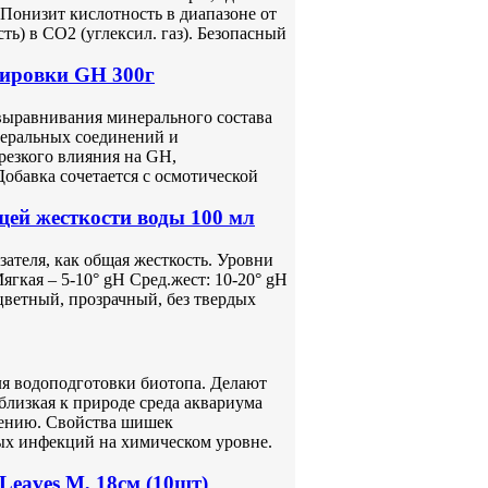
 Понизит кислотность в диапазоне от
ть) в CO2 (углексил. газ). Безопасный
тировки GH 300г
выравнивания минерального состава
неральных соединений и
резкого влияния на GH,
Добавка сочетается с осмотической
й жесткости воды 100 мл
ателя, как общая жесткость. Уровни
ягкая – 5-10° gH Сред.жест: 10-20° gH
сцветный, прозрачный, без твердых
ля водоподготовки биотопа. Делают
близкая к природе среда аквариума
жению. Свойства шишек
ых инфекций на химическом уровне.
Leaves М, 18см (10шт)