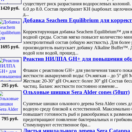
существует риск разрастания водорослевых колоний.
1420 руб.
6.0 до 8.0. Состав преобразит KH (карбонат. щелочнос
д...
Добавка Seachem Equilibrium для коррек
Корректирующая добавка Seachem Equilibrium™ для 
водной среды. Состав мягко повысит количество ми
электролитный состав (общую жесткость). Для более 
1695 руб.
производитель выпускает добавку Alkaline Buffer™. 
водой или водой, прошед...
Реактив НИЛПА GH+ для повышения обще
Флакон с реактивом GH+ для увеличения такого показ
жесткости аквариумной воды: Оч.мягкая – до 5° gH М
Жесткая: 20-30° gH Оч.жест: более 30° gH Состав бе
295 руб.
частиц. Баланс жесткости постоянно изменяе...
Ольxовые шишки Sera Alder cones (50шт)
Сушеные шишки ольхового дерева Sera Alder cones д
водную среду близкой к естественной. Максимально 
повышает готовность рыб и ракообразных к размно
795 руб.
предотвращают появление бактериальных и грибков
Стимулируют естественное бра...
Листья миндального дерева Sera Catappa 