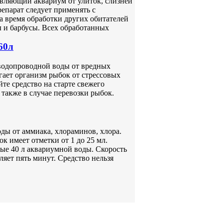
авляющий аквариум от улиток, слизней
епарат следует применять с
а время обработки других обитателей
ы и барбусы. Всех обработанных
60л
водопроводной воды от вредных
гает организм рыбок от стрессовых
те средство на старте свежего
также в случае перевозки рыбок.
ды от аммиака, хлораминов, хлора.
к имеет отметки от 1 до 25 мл.
ые 40 л аквариумной воды. Скорость
яет пять минут. Средство нельзя