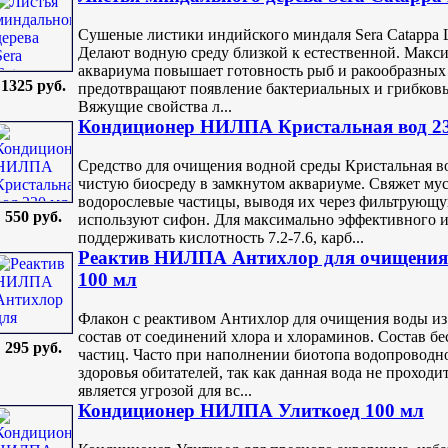
Сушеные листики индийского миндаля Sera Catappa 
Делают водную среду близкой к естественной. Макси
аквариума повышает готовность рыб и ракообразных
1325 руб.
предотвращают появление бактериальных и грибков
Вяжущие свойства л...
Кондиционер НИЛПА Кристальная вод 2
Средство для очищения водной среды Кристальная в
чистую биосреду в замкнутом аквариуме. Свяжет мус
водорослевые частицы, выводя их через фильтрующу
550 руб.
используют сифон. Для максимально эффективного и
поддерживать кислотность 7.2-7.6, карб...
Реактив НИЛПА Антихлор для очищения 
100 мл
Флакон с реактивом Антихлор для очищения воды и
состав от соединений хлора и хлораминов. Состав бе
295 руб.
частиц. Часто при наполнении биотопа водопроводно
здоровья обитателей, так как данная вода не проходи
является угрозой для вс...
Кондиционер НИЛПА Улиткоед 100 мл