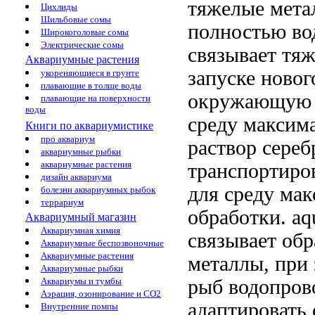
тяжелые мета
Цихлиды
Шильбовые сомы
полностью
во
Широкоголовые сомы
Электрические сомы
связывает тя
Аквариумные растения
запуске ново
укореняющиеся в грунте
плавающие в толще воды
окружающую 
плавающие на поверхности
воды
среду максим
Книги по аквариумистике
про аквариум
раствор сереб
аквариумные рыбки
аквариумные растения
транспортиро
дизайн аквариума
для
среду ма
болезни аквариумных рыбок
террариум
обработки.
aq
Аквариумный магазин
Аквариумная химия
связывает
обр
Аквариумные беспозвоночные
Аквариумные растения
металлы,
при 
Аквариумные рыбки
рыб водопров
Аквариумы и тумбы
Аэрация, озонирование и CO2
адаптировать
Внутренние помпы