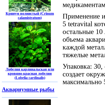
медикамента
Кринум волнистый (Crinum
Применение 
calamistratum)
5
tetravital к
остальные
10 
объема аквар
каждой
метал
тяжелые мета
Упаковка: 30,
Лобелия кардинальская или
создает окру
кровяно-красная лобелия
(Lobelia cardinalis)
максимально
Аквариумные рыбы