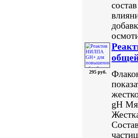
состав
влияни
добавк
осмоти
Реак
общей
Флакон
295 руб.
показа
жестко
gH Мяг
Жестка
Состав
частиц