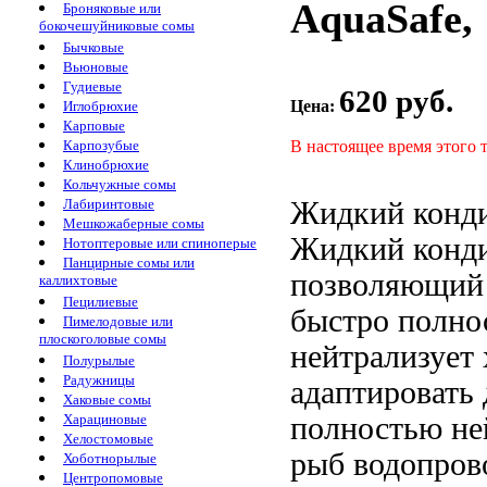
AquaSafe, 
Броняковые или
бокочешуйниковые сомы
Бычковые
Вьюновые
Гудиевые
620 руб.
Цена:
Иглобрюхие
Карповые
В настоящее время этого 
Карпозубые
Клинобрюхие
Кольчужные сомы
Жидкий конд
Лабиринтовые
Мешкожаберные сомы
Жидкий конд
Нотоптеровые или спиноперые
Панцирные сомы или
позволяющий
каллихтовые
Пецилиевые
быстро
полно
Пимелодовые или
плоскоголовые сомы
нейтрализует
Полурылые
Радужницы
адаптировать
Хаковые сомы
полностью не
Харациновые
Хелостомовые
рыб водопро
Хоботнорылые
Центропомовые