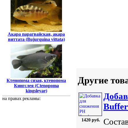
Акара парагвайская, акара
виттата (Bujurquina vittata)
Другие тов
Ктенопома сизая, ктенопома
Кингслея (Ctenopoma
kingsleyae)
Добав
на правах рекламы:
Buffer
Состав
1420 руб.