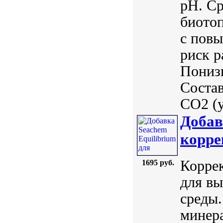
pH. Ср
биото
с пов
риск р
Понизи
Состав
CO2 (у
Добав
корре
Корре
1695 руб.
для вы
среды.
минер