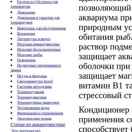
Грунты и субстраты для
позволяющий
террариума
Декорации
аквариума
пр
Декорации и укрытия для
террариумов
природным у
Инвентарь для обслуживания
Кормление
обитания рыб
Литература и видео
раствор
подме
Морская аквариумистика
Морские беспозвоночные
защищает
акв
Морские рыбы
Освещение
оболочки
при
Подводные светильники и
лампы
защищает
маг
Пруды и фонтаны
Светоарматура Juwel
витамин В1
т
Системы автодолива
Терморегуляция
стрессовый
с
Террариумистика
Террариумные животные
Кондиционер
Тестирование воды
Фильтрация и стерилизация
применения
с
Экзотические птицы
Статьи по аквариумистике
способствует
Это интересно...