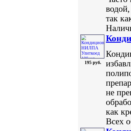
водой,
так ка
Наличи
Конди
Кондиц
избавл
195 руб.
полип
препар
не пре
обрабо
как кр
Всех о