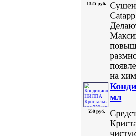
Сушен
1325 руб.
Catapp
Делают
Максим
повыша
размн
появл
на хим
Конди
мл
Средст
550 руб.
Криста
чистую