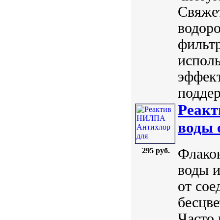
Свяжет
водоро
фильт
испол
эффект
поддер
Реакт
воды 
Флако
295 руб.
воды и
от сое
бесцве
Часто 