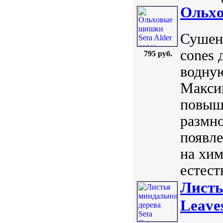
Ольxо
Сушены
cones 
795 руб.
водную
Максим
повыша
размн
появл
на хи
естест
Листь
Leave