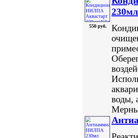
Конд
230мл
Конди
550 руб.
очище
примес
Оберег
воздей
Исполь
аквари
воды, 
Мерный
Анти
Реакт