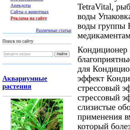
TetraVital,
рыб
Анекдоты
Сайты о животных
воды Упаковк
Реклама на сайте
воды
группы
Различные статьи
медикамента
Поиск по сайту
Кондиционер
благоприятн
для
Кондицион
эффект Конди
Аквариумные
растения
стрессовый э
стрессовый э
слизистые об
применения в
который
боле