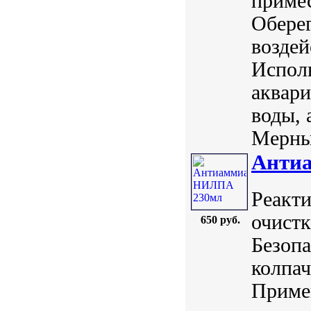
примес
Оберег
воздей
Исполь
аквари
воды, 
Мерный
Анти
Реакт
очистк
650 руб.
Безопа
колпач
Примен