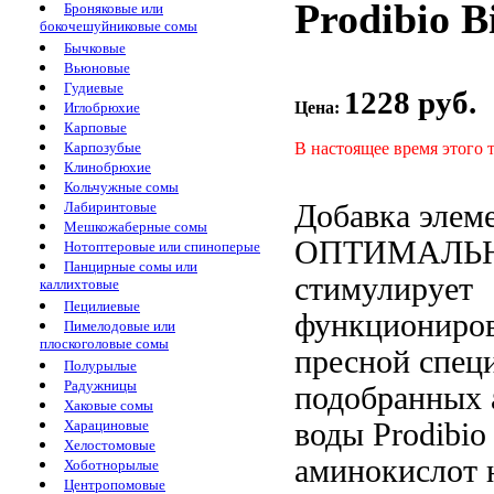
Prodibio B
Броняковые или
бокочешуйниковые сомы
Бычковые
Вьюновые
Гудиевые
1228 руб.
Цена:
Иглобрюхие
Карповые
В настоящее время этого 
Карпозубые
Клинобрюхие
Кольчужные сомы
Добавка элем
Лабиринтовые
Мешкожаберные сомы
ОПТИМАЛЬ
Нотоптеровые или спиноперые
Панцирные сомы или
стимулирует
каллихтовые
Пецилиевые
функциониро
Пимелодовые или
плоскоголовые сомы
пресной
спец
Полурылые
Радужницы
подобранных 
Хаковые сомы
воды Prodibi
Харациновые
Хелостомовые
аминокислот 
Хоботнорылые
Центропомовые