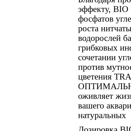
эффекту, BIO
фосфатов угл
роста нитчат
водорослей
ба
грибковых ин
сочетании
угл
против мутно
цветения
TRA
ОПТИМАЛЬНО 
оживляет жи
вашего аквар
натуральных
Дозировка B