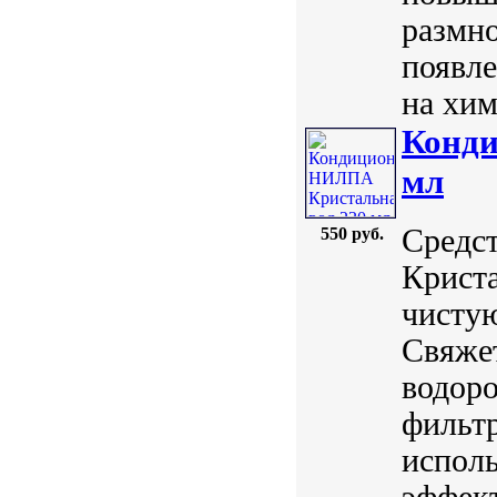
размн
появл
на хим
Конди
мл
Средст
550 руб.
Криста
чистую
Свяжет
водоро
фильт
испол
эффект