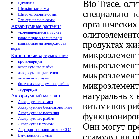
Bio Trace.
оли
Цихлиды
Шильбовые сомы
специально п
Широкоголовые сомы
Электрические сомы
органически
Аквариумные растения
олигоэлемент
укореняющиеся в грунте
плавающие в толще воды
продуктах жи
плавающие на поверхности
воды
микроэлемент
Книги по аквариумистике
про аквариум
микроэлемент
аквариумные рыбки
аквариумные растения
микроэлемент
дизайн аквариума
микроэлемент
болезни аквариумных рыбок
террариум
натуральных 
Аквариумный магазин
Аквариумная химия
витаминов ри
Аквариумные беспозвоночные
Аквариумные растения
функциониро
Аквариумные рыбки
Они могут
пр
Аквариумы и тумбы
Аэрация, озонирование и CO2
стимуляции п
Внутренние помпы