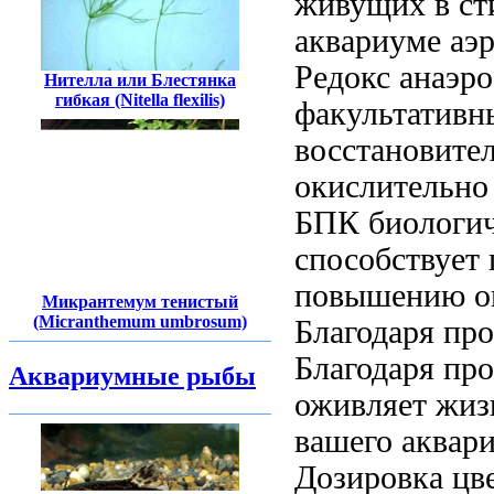
живущих в
ст
аквариуме аэ
Редокс
анаэр
Нителла или Блестянка
гибкая (Nitella flexilis)
факультативн
восстановите
окислительно
БПК биологич
способствует
повышению о
Микрантемум тенистый
(Micranthemum umbrosum)
Благодаря пр
Благодаря пр
Аквариумные рыбы
оживляет жиз
вашего аквар
Дозировка
цве