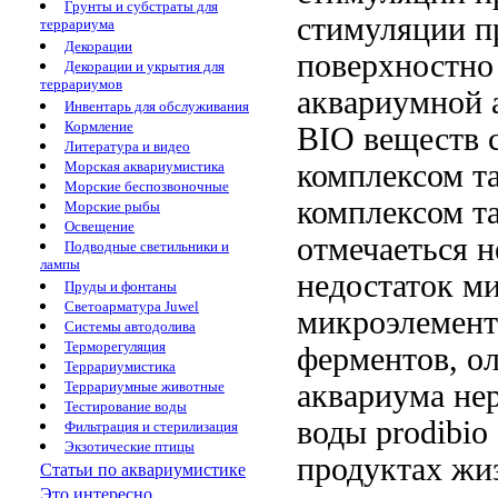
Грунты и субстраты для
стимуляции п
террариума
Декорации
поверхностно
Декорации и укрытия для
террариумов
аквариумной
Инвентарь для обслуживания
Кормление
BIO
веществ 
Литература и видео
комплексом т
Морская аквариумистика
Морские беспозвоночные
комплексом т
Морские рыбы
Освещение
отмечаеться н
Подводные светильники и
лампы
недостаток м
Пруды и фонтаны
Светоарматура Juwel
микроэлемент
Системы автодолива
Терморегуляция
ферментов, о
Террариумистика
аквариума не
Террариумные животные
Тестирование воды
воды prodibio
Фильтрация и стерилизация
Экзотические птицы
продуктах жи
Статьи по аквариумистике
Это интересно...