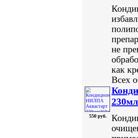
Кондиц
избавл
полип
препар
не пре
обрабо
как кр
Всех о
Конд
230мл
Конди
550 руб.
очище