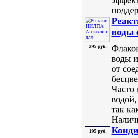
поддер
Реакт
воды 
Флако
295 руб.
воды и
от сое
бесцве
Часто 
водой,
так ка
Наличи
Конди
195 руб.