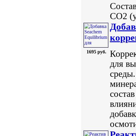
Состав
CO2 (у
Добав
корре
Корре
1695 руб.
для вы
среды.
минер
состав
влияни
добавк
осмоти
Реак