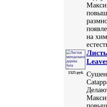
Максим
повыша
размн
появл
на хи
естест
Листь
Leave
Сушен
1325 руб.
Catapp
Делают
Максим
повыша