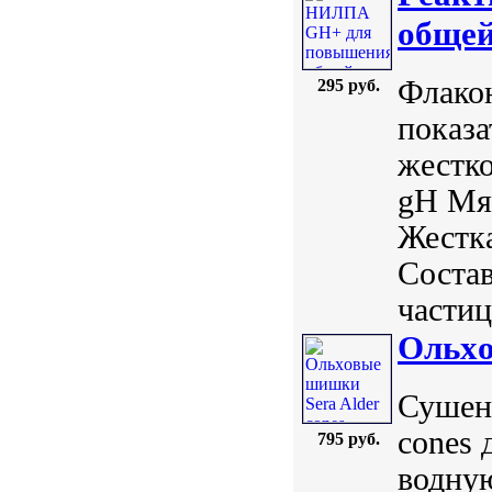
общей
Флакон
295 руб.
показа
жестко
gH Мяг
Жестка
Состав
частиц
Ольxо
Сушены
cones 
795 руб.
водную