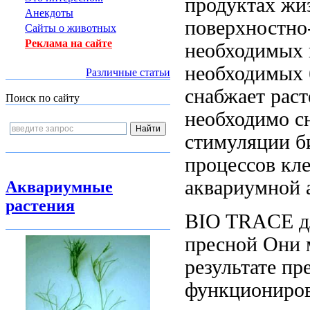
продуктах жи
Анекдоты
поверхностн
Сайты о животных
Реклама на сайте
необходимых
необходимых 
Различные статьи
снабжает
раст
Поиск по сайту
необходимо
с
стимуляции
б
процессов кл
аквариумной
Аквариумные
растения
BIO TRACE
д
пресной
Они 
результате п
функциониро