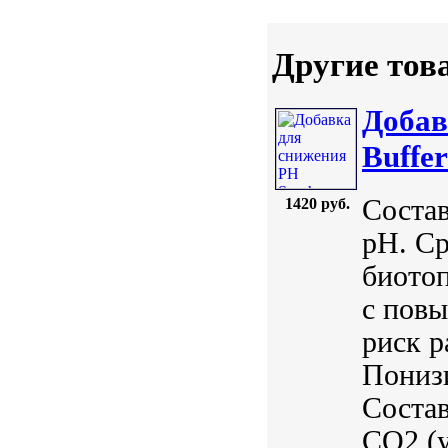
Другие тов
Добав
Buffer
Состав
1420 руб.
pH. Ср
биото
с пов
риск р
Понизи
Состав
CO2 (у