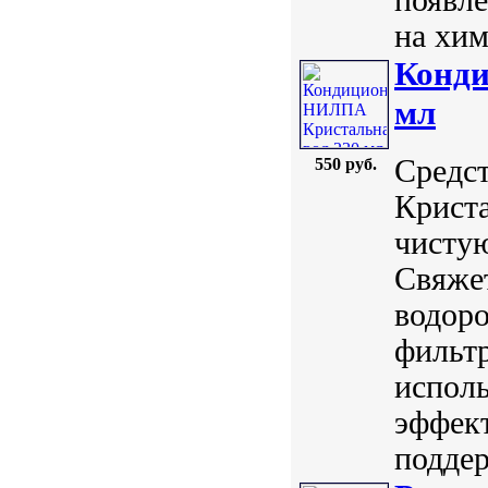
на хим
Конди
мл
Средст
550 руб.
Криста
чистую
Свяжет
водоро
фильт
испол
эффект
поддер