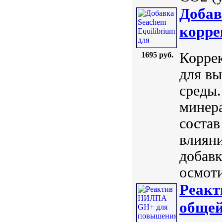
Добав
корре
Корре
1695 руб.
для вы
среды.
минер
состав
влияни
добавк
осмоти
Реак
общей