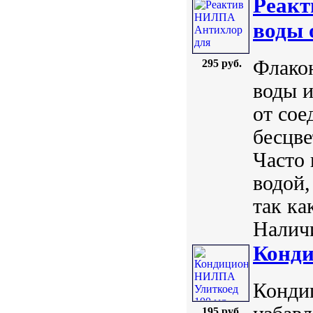
Реакт
воды 
Флако
295 руб.
воды и
от сое
бесцве
Часто 
водой,
так ка
Наличи
Конди
Кондиц
195 руб.