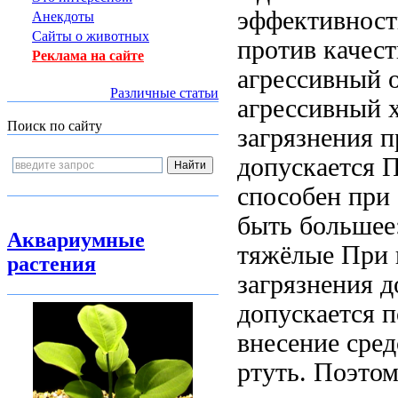
эффективност
Анекдоты
Сайты о животных
против
качест
Реклама на сайте
агрессивный
о
Различные статьи
агрессивный 
Поиск по сайту
загрязнения
п
допускается
П
способен
при
быть
большее:
Аквариумные
тяжёлые
При 
растения
загрязнения 
допускается 
внесение сред
ртуть. Поэто