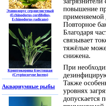
загрязнители
повышение п
Эхинодорус сердцелистный
применяемой 
(Echinodorus cordifolius,
Echinodorus radicans)
Повторное
ба
Благодаря
час
связывает то
тяжёлые
може
снижена.
При необходи
Криптокорина блестящая
дезинфициру
(Cryptocoryne lucens)
Также
особен
Аквариумные рыбы
уровнях загр
допускается