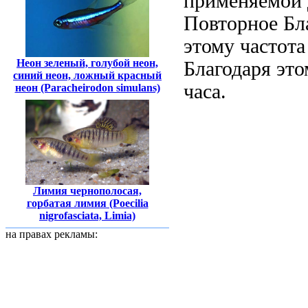
применяемой
Повторное
Бл
этому частота
Неон зеленый, голубой неон,
Благодаря эт
синий неон, ложный красный
часа.
неон (Paracheirodon simulans)
Лимия чернополосая,
горбатая лимия (Poecilia
nigrofasciata, Limia)
на правах рекламы: