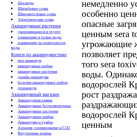
немедленно у
Цихлиды
Шильбовые сомы
особенно цен
Широкоголовые сомы
Электрические сомы
опасные загр
Аквариумные растения
ценным sera t
укореняющиеся в грунте
плавающие в толще воды
угрожающие 
плавающие на поверхности
воды
позволяет пре
Книги по аквариумистике
про аквариум
того sera toxiv
аквариумные рыбки
аквариумные растения
воды. Одинак
дизайн аквариума
водорослей К
болезни аквариумных рыбок
террариум
рост раздра
Аквариумный магазин
Аквариумная химия
раздражающих
Аквариумные беспозвоночные
Аквариумные растения
водорослей К
Аквариумные рыбки
ценным
Аквариумы и тумбы
Аэрация, озонирование и CO2
Внутренние помпы