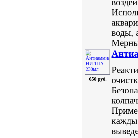
воздей
Исполь
аквари
воды, 
Мерный
Анти
Реакт
очистк
650 руб.
Безопа
колпач
Примен
каждые
выведе