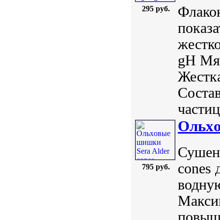
Флакон
295 руб.
показа
жестко
gH Мяг
Жестка
Состав
частиц
Ольxо
Сушены
cones 
795 руб.
водную
Максим
повыша