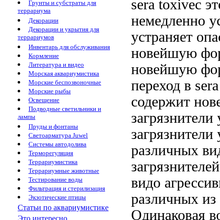
sera toxivec
эт
Грунты и субстраты для
террариума
немедленно у
Декорации
Декорации и укрытия для
устраняет опа
террариумов
Инвентарь для обслуживания
новейшую фор
Кормление
Литература и видео
новейшую фо
Морская аквариумистика
переход в
ser
Морские беспозвоночные
Морские рыбы
содержит но
Освещение
Подводные светильники и
загрязнители
лампы
Пруды и фонтаны
загрязнители
Светоарматура Juwel
Системы автодолива
различных ви
Терморегуляция
Террариумистика
загрязнителей
Террариумные животные
видо
агресси
Тестирование воды
Фильтрация и стерилизация
различных
из
Экзотические птицы
Статьи по аквариумистике
Одинаковая
в
Это интересно...