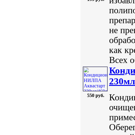
избавл
полип
препар
не пре
обрабо
как кр
Всех о
Конд
230мл
Конди
550 руб.
очище
примес
Оберег