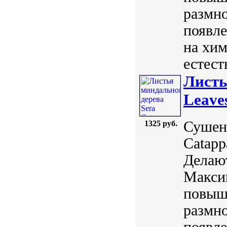
размн
появл
на хи
естест
Листь
Leave
Сушен
1325 руб.
Catapp
Делают
Максим
повыша
размн
появл