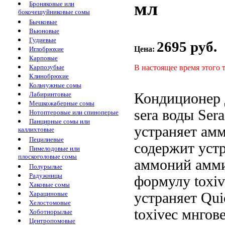
мл
Броняковые или
бокочешуйниковые сомы
Бычковые
Вьюновые
Гудиевые
2695 руб.
Цена:
Иглобрюхие
Карповые
В настоящее время этого 
Карпозубые
Клинобрюхие
Кольчужные сомы
Кондиционер
Лабиринтовые
Мешкожаберные сомы
sera
воды Ser
Нотоптеровые или спиноперые
Панцирные сомы или
устраняет ам
каллихтовые
Пецилиевые
содержит
уст
Пимелодовые или
плоскоголовые сомы
аммоний амм
Полурылые
Радужницы
формулу
toxi
Хаковые сомы
устраняет
Qui
Харациновые
Хелостомовые
toxivec мнгов
Хоботнорылые
Центропомовые