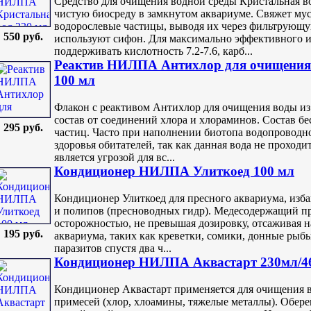
Средство для очищения водной среды Кристальная в
чистую биосреду в замкнутом аквариуме. Свяжет мус
водорослевые частицы, выводя их через фильтрующу
550 руб.
используют сифон. Для максимально эффективного и
поддерживать кислотность 7.2-7.6, карб...
Реактив НИЛПА Антихлор для очищения 
100 мл
Флакон с реактивом Антихлор для очищения воды и
состав от соединений хлора и хлораминов. Состав бе
295 руб.
частиц. Часто при наполнении биотопа водопроводно
здоровья обитателей, так как данная вода не проходи
является угрозой для вс...
Кондиционер НИЛПА Улиткоед 100 мл
Кондиционер Улиткоед для пресного аквариума, изб
и полипов (пресноводных гидр). Медесодержащий пр
осторожностью, не превышая дозировку, отсаживая н
195 руб.
аквариума, таких как креветки, сомики, донные рыб
паразитов спустя два ч...
Кондиционер НИЛПА Аквастарт 230мл/4
Кондиционер Аквастарт применяется для очищения 
примесей (хлор, хлоамины, тяжелые металлы). Обере