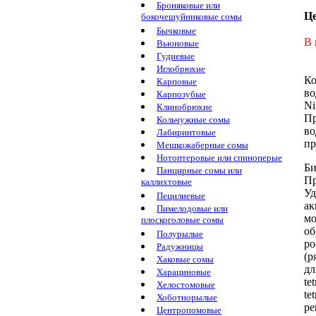
Броняковые или
Ц
бокочешуйниковые сомы
Бычковые
В 
Вьюновые
Гудиевые
Иглобрюхие
Ко
Карповые
во
Карпозубые
Ni
Клинобрюхие
Пр
Кольчужные сомы
в
Лабиринтовые
пр
Мешкожаберные сомы
Нотоптеровые или спиноперые
Би
Панцирные сомы или
Пр
каллихтовые
Уд
Пецилиевые
ак
Пимелодовые или
мо
плоскоголовые сомы
о
Полурылые
ро
Радужницы
(р
Хаковые сомы
д
Харациновые
te
Хелостомовые
te
Хоботнорылые
ре
Центропомовые