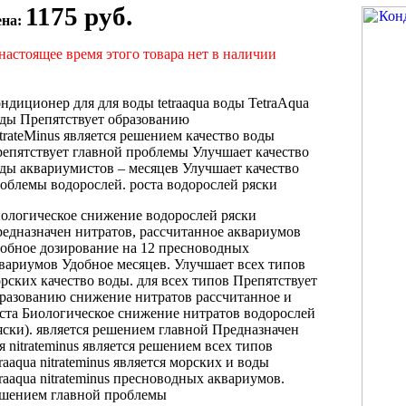
1175 руб.
ена:
настоящее время этого товара нет в наличии
ндиционер для
для воды tetraaqua
воды TetraAqua
ды Препятствует образованию
trateMinus является решением
качество воды
епятствует
главной проблемы
Улучшает качество
оды
аквариумистов –
месяцев Улучшает качество
облемы водорослей.
роста водорослей ряски
ологическое снижение
водорослей ряски
едназначен
нитратов, рассчитанное
аквариумов
обное дозирование
на 12
пресноводных
вариумов Удобное
месяцев. Улучшает
всех типов
рских
качество воды.
для всех типов
Препятствует
бразованию
снижение нитратов рассчитанное
и
ста
Биологическое снижение нитратов
водорослей
яски).
является решением главной
Предназначен
ля
nitrateminus является решением
всех типов
traaqua nitrateminus является
морских и
воды
traaqua nitrateminus
пресноводных аквариумов.
шением главной проблемы