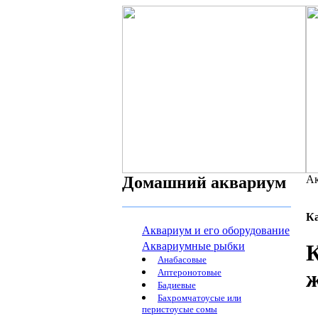
Домашний аквариум
Ак
К
Аквариум и его оборудование
Аквариумные рыбки
К
Анабасовые
ж
Аптеронотовые
Бадиевые
Бахромчатоусые или
перистоусые сомы