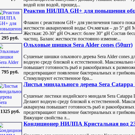
водой или водой, прошед...
Реактив НИЛПА GH+ для повышения обще
Флакон с реактивом GH+ для увеличения такого показ
жесткости аквариумной воды: Оч.мягкая – до 5° gH М
Жесткая: 20-30° gH Оч.жест: более 30° gH Состав бе
295 руб.
частиц. Баланс жесткости постоянно изменяе...
Ольxовые шишки Sera Alder cones (50шт)
Сушеные шишки ольхового дерева Sera Alder cones д
водную среду близкой к естественной. Максимально 
повышает готовность рыб и ракообразных к размно
795 руб.
предотвращают появление бактериальных и грибков
Стимулируют естественное бра...
Листья миндального дерева Sera Catappa 
Сушеные листики индийского миндаля Sera Catappa 
Делают водную среду близкой к естественной. Макси
аквариума повышает готовность рыб и ракообразных
1325 руб.
предотвращают появление бактериальных и грибков
Вяжущие свойства л...
Кондиционер НИЛПА Кристальная вод 2