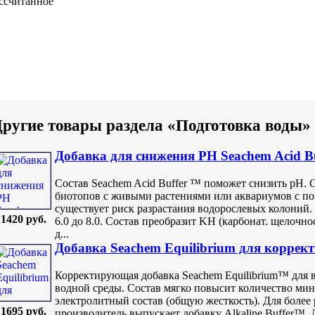
ссчитанное
ругие товары раздела «Подготовка воды»
Добавка для снижения PH Seachem Acid Bu
Состав Seachem Acid Buffer ™ поможет снизить pH. 
биотопов с живыми растениями или аквариумов с п
существует риск разрастания водорослевых колоний.
1420 руб.
6.0 до 8.0. Состав преобразит KH (карбонат. щелочнос
д...
Добавка Seachem Equilibrium для коррек
Корректирующая добавка Seachem Equilibrium™ для 
водной среды. Состав мягко повысит количество ми
электролитный состав (общую жесткость). Для более 
1695 руб.
производитель выпускает добавку Alkaline Buffer™. 