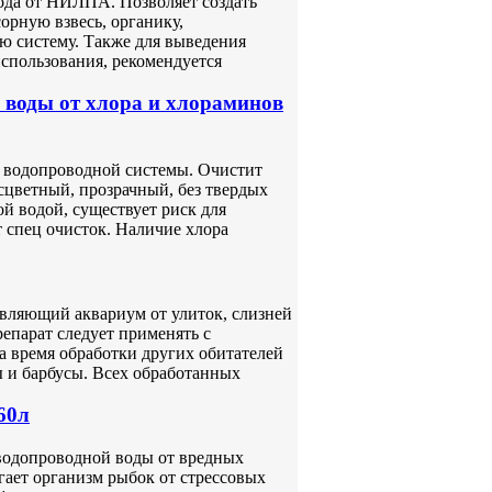
ода от НИЛПА. Позволяет создать
орную взвесь, органику,
ю систему. Также для выведения
спользования, рекомендуется
воды от хлора и хлораминов
з водопроводной системы. Очистит
сцветный, прозрачный, без твердых
й водой, существует риск для
т спец очисток. Наличие хлора
авляющий аквариум от улиток, слизней
епарат следует применять с
а время обработки других обитателей
ы и барбусы. Всех обработанных
60л
водопроводной воды от вредных
гает организм рыбок от стрессовых