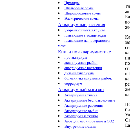
Цихлиды
Уд
Шильбовые сомы
ак
Широкоголовые сомы
Би
Электрические сомы
в
Аквариумные растения
ж
укореняющиеся в грунте
плавающие в толще воды
К
плавающие на поверхности
за
воды
сн
Книги по аквариумистике
к
про аквариум
ни
аквариумные рыбки
по
аквариумные растения
сп
дизайн аквариума
ni
болезни аквариумных рыбок
ка
террариум
ре
же
Аквариумный магазин
ка
Аквариумная химия
Аквариумные беспозвоночные
По
Аквариумные растения
би
Аквариумные рыбки
Ул
Аквариумы и тумбы
Он
Аэрация, озонирование и CO2
Ea
Внутренние помпы