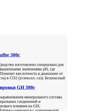
ffer 300г
Средство изготовлено специально для
овышенными значениями pH, где
 Понизит кислотность в диапазоне от
ть) в CO2 (углексил. газ). Безопасный
тировки GH 300г
выравнивания минерального состава
неральных соединений и
резкого влияния на GH,
Добавка сочетается с осмотической