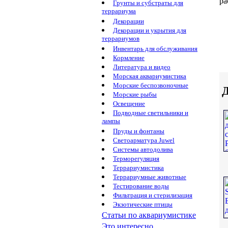
ра
Грунты и субстраты для
террариума
Декорации
Декорации и укрытия для
террариумов
Инвентарь для обслуживания
Кормление
Литература и видео
Морская аквариумистика
Морские беспозвоночные
Д
Морские рыбы
Освещение
Подводные светильники и
лампы
Пруды и фонтаны
Светоарматура Juwel
Системы автодолива
Терморегуляция
Террариумистика
Террариумные животные
Тестирование воды
Фильтрация и стерилизация
Экзотические птицы
Статьи по аквариумистике
Это интересно...