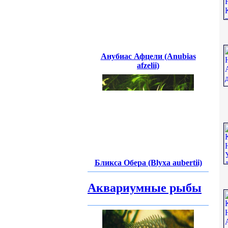
Анубиас Афцели (Anubias
afzelii)
Бликса Обера (Blyxa aubertii)
Аквариумные рыбы