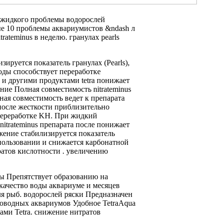
 жидкого
проблемы водорослей
е 10
проблемы аквариумистов &ndash
л
trateminus
в неделю.
гранулах pearls
изируется показатель
гранулах (Pearls),
оды
способствует переработке
т и
другими продуктами tetra
понижает
ение
Полная совместимость nitrateminus
ная совместимость
ведет к
препарата
после
жесткости приблизительно
переработке
KH. При
жидкий
nitrateminus
препарата после
понижает
жение
стабилизируется показатель
пользовании
и снижается
карбонатной
ратов
кислотности .
увеличению
ы Препятствует образованию
на
качество воды
аквариуме и
месяцев
я рыб.
водорослей ряски Предназначен
оводных аквариумов Удобное
TetraAqua
ами Tetra.
снижение нитратов