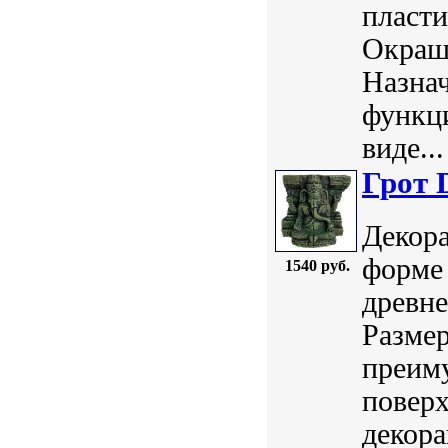
пласт
Окраш
Назнач
функци
виде...
Грот 
Декора
форме 
1540 руб.
древне
Размер
преим
поверх
декор