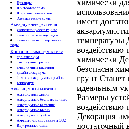
химически
дл
Цихлиды
Шильбовые сомы
использован
Широкоголовые сомы
Электрические сомы
имеет достат
Аквариумные растения
аквариумисти
укореняющиеся в грунте
плавающие в толще воды
температуры 
плавающие на поверхности
воды
воздействию 
Книги по аквариумистике
химически
Де
про аквариум
аквариумные рыбки
безопасна
хим
аквариумные растения
дизайн аквариума
грунт Станет
болезни аквариумных рыбок
террариум
идеальным у
Аквариумный магазин
Аквариумная химия
Размеры
усто
Аквариумные беспозвоночные
воздействию 
Аквариумные растения
Аквариумные рыбки
Декорация им
Аквариумы и тумбы
Аэрация, озонирование и CO2
достаточный 
Внутренние помпы