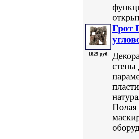
функц
открыт
Грот 
углов
Декора
1825 руб.
стены 
параме
пласти
натур
Полая 
маски
обору
...