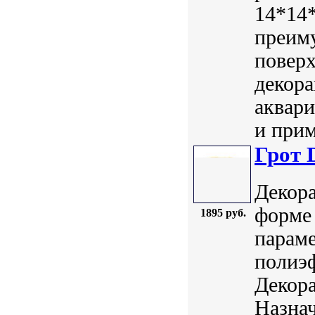
14*14*
преим
поверх
декора
аквар
и прим
Грот 
Декора
форме 
1895 руб.
параме
полиэф
Декор
Назнач