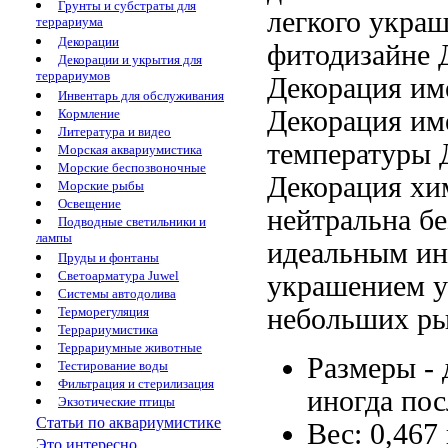
Грунты и субстраты для
легкого
украш
террариума
Декорации
фитодизайне 
Декорации и укрытия для
террариумов
Декорация им
Инвентарь для обслуживания
Декорация им
Кормление
Литература и видео
температуры 
Морская аквариумистика
Морские беспозвоночные
Декорация хи
Морские рыбы
Освещение
нейтральна бе
Подводные светильники и
лампы
идеальным
ин
Пруды и фонтаны
Светоарматура Juwel
украшением
у
Системы автодолива
небольших р
Терморегуляция
Террариумистика
Террариумные животные
Размеры -
Тестирование воды
Фильтрация и стерилизация
иногда по
Экзотические птицы
Статьи по аквариумистике
Вес: 0,467
Это интересно...