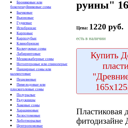
руины" 1
Броняковые или
бокочешуйниковые сомы
Бычковые
Вьюновые
Гудиевые
1220 руб.
Цена:
Иглобрюхие
Карповые
есть в наличии
Карпозубые
Клинобрюхие
Кольчужные сомы
Купить
Д
Лабиринтовые
Мешкожаберные сомы
пласт
Нотоптеровые или спиноперые
Панцирные сомы или
"Древни
каллихтовые
Пецилиевые
165х12
Пимелодовые или
плоскоголовые сомы
Полурылые
Радужницы
Хаковые сомы
Пластиковая 
Харациновые
Хелостомовые
фитодизайне 
Хоботнорылые
Центропомовые