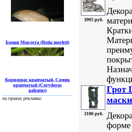
Декора
матери
3995 руб.
Кратки
Матери
Боция Морлета (Botia morleti)
преим
покры
Назнач
функци
Коридорас крапчатый, Сомик
крапчатый (Corydoras
Грот 
paleatus)
маски
на правах рекламы:
Декора
3100 руб.
форме 