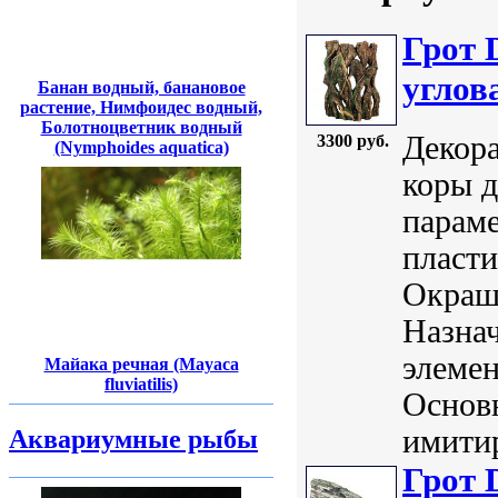
Грот 
углов
Банан водный, банановое
растение, Нимфоидес водный,
Болотноцветник водный
Декора
3300 руб.
(Nymphoides aquatica)
коры д
параме
пласт
Окраш
Назнач
элемен
Майака речная (Mayaca
fluviatilis)
Основ
имитир
Аквариумные рыбы
Грот 