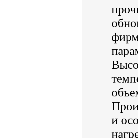
проч
обно
фир
пара
Высо
темп
объе
Прои
и ос
нагре