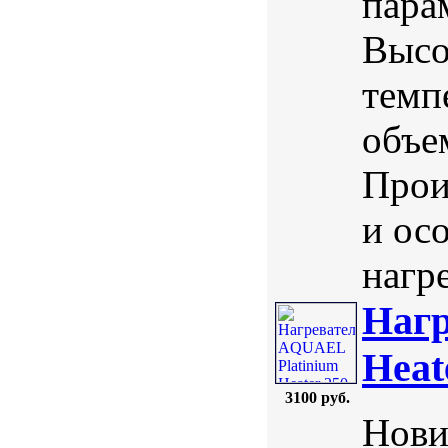
пара
Высо
темп
объе
Прои
и ос
нагре
Нагр
Heat
3100 руб.
Нови