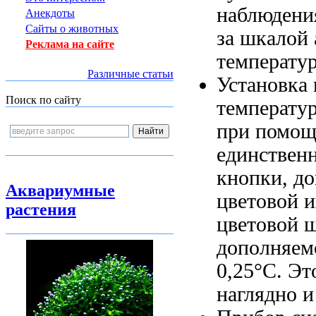
наблюден
Анекдоты
Сайты о животных
за шкалой
Реклама на сайте
температу
Различные статьи
Установка
Поиск по сайту
температу
при помо
единствен
кнопки, д
Аквариумные
цветовой 
растения
цветовой
ш
дополняем
0,25°С. Э
наглядно 