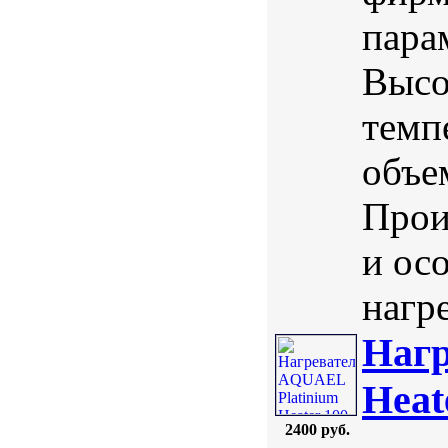
пара
Высо
темп
объе
Прои
и ос
нагре
Нагр
Heat
2400 руб.