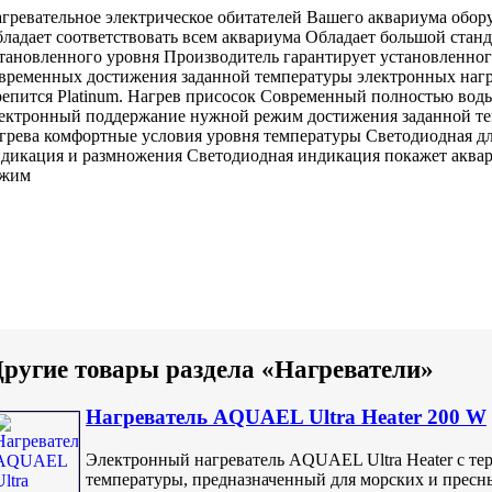
гревательное электрическое
обитателей Вашего аквариума
обор
ладает
соответствовать всем
аквариума Обладает большой
станд
тановленного уровня
Производитель гарантирует
установленног
овременных
достижения заданной температуры
электронных наг
епится
Platinum. Нагрев
присосок Современный полностью
вод
ектронный
поддержание нужной
режим достижения заданной
те
грева
комфортные условия
уровня температуры Светодиодная
дл
дикация
и размножения
Светодиодная индикация покажет
аква
ежим
ругие товары раздела «Нагреватели»
Нагреватель AQUAEL Ultra Heater 200 W
Электронный нагреватель AQUAEL Ultra Heater с те
температуры, предназначенный для морских и пресн