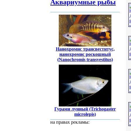
Аквариумные рыбы
Нанохромис трансвеститус,
нанохромис роскошный
(Nanochromis transvestitus)
Гурами лунный (Trichogaster
microlepis)
на правах рекламы: