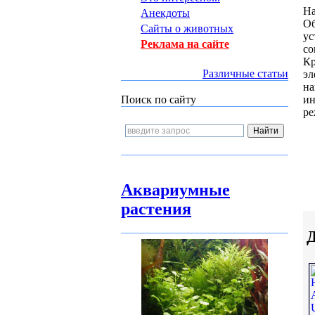
На
Анекдоты
Об
Сайты о животных
ус
Реклама на сайте
с
Кр
Различные статьи
эл
на
ин
Поиск по сайту
р
Аквариумные
растения
Д