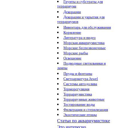
Грунты и субстраты для
террариума
Декорации
Декорации и укрытия для
террариумов
Инвентарь для обслуживания
Кормление
Литература и видео
Морская аквариумистика
Морские беспозвоночные
Морские рыбы
Освещение
Подводные светильники и
лампы
Пруды и фонтаны
Светоарматура Juwel
Системы автодолива
Терморегуляция
Террариумистика
Террариумные животные
Тестирование воды
Фильтрация и стерилизация
Экзотические птицы
Статьи по аквариумистике
Это интересно...