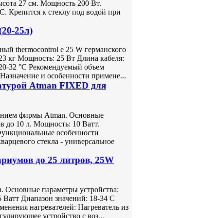
сота 27 см. Мощность 200 Вт.
С. Крепится к стеклу под водой при
20-25л)
ый thermocontrol е 25 W германского
3 кг Мощность: 25 Вт Длина кабеля:
 20-32 °С Рекомендуемый объем
Назначение и особенности примене...
атурой Atman FIXED для
чением фирмы Atman. Основные
 до 10 л. Мощность: 10 Ватт.
. Функциональные особенности
варцевого стекла - универсальное
риумов до 25 литров, 25W
. Основные параметры устройства:
 Ватт Диапазон значений: 18-34 С
именения нагревателей: Нагреватель из
гулирующее устройство с воз...