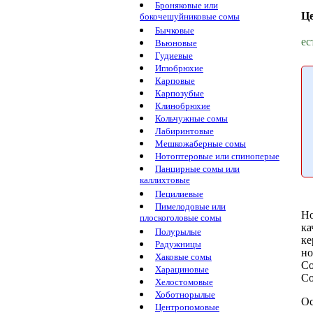
Броняковые или
Ц
бокочешуйниковые сомы
Бычковые
ес
Вьюновые
Гудиевые
Иглобрюхие
Карповые
Карпозубые
Клинобрюхие
Кольчужные сомы
Лабиринтовые
Мешкожаберные сомы
Нотоптеровые или спиноперые
Панцирные сомы или
каллихтовые
Пецилиевые
Пимелодовые или
Но
плоскоголовые сомы
ка
Полурылые
ке
Радужницы
но
Хаковые сомы
Со
Харациновые
С
Хелостомовые
Хоботнорылые
Ос
Центропомовые