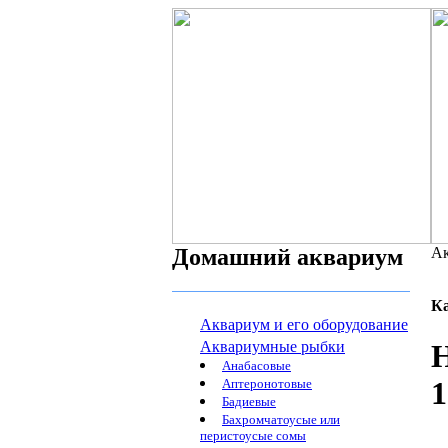
Домашний аквариум
Ак
К
Аквариум и его оборудование
Аквариумные рыбки
Н
Анабасовые
1
Аптеронотовые
Бадиевые
Бахромчатоусые или
перистоусые сомы