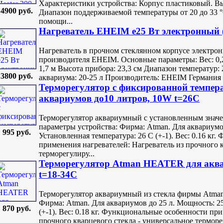
Характеристики устройства: Корпус пластиковый. Вы
4900 руб.
Диапазон поддерживаемой температуры от 20 до 33 °
помощи...
Нагреватель EHEIM e25 Вт электронный (
Нагреватель в прочном стеклянном корпусе электронн
производителя EHEIM. Основные параметры: Вес: 0,2
1,7 м Высота прибора: 23,3 см Диапазон температур:
3800 руб.
аквариума: 20-25 л Производитель: EHEIM Германия 
Терморегулятор c фиксированной темпер
аквариумов до10 литров, 10W t=26C
Терморегулятор аквариумный с установленным зна
параметры устройства: Фирма: Atman. Для аквариумов
995 руб.
Установленная температура: 26 С (+-1). Вес: 0.16 кг
применения нагревателей: Нагреватель из прочного к
терморегулиру...
Терморегулятор Atman HEATER для аква
t=18-34C
Терморегулятор аквариумный из стекла фирмы Atman
Фирма: Atman. Для аквариумов до 25 л. Мощность: 25
870 руб.
(+-1). Вес: 0.18 кг. Функциональные особенности пр
прочного кварцевого стекла - универсальное терморе