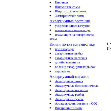
Цихлиды
Шильбовые сомы
Широкоголовые сомы
Электрические сомы
Аквариумные растения
укореняющиеся в грунте
плавающие в толще воды
плавающие на поверхности
воды
На
Книги по аквариумистике
И
про аквариум
аквариумные рыбки
аквариумные растения
дизайн аквариума
болезни аквариумных рыбок
террариум
Аквариумный магазин
Аквариумная химия
Аквариумные беспозвоночные
Аквариумные растения
Аквариумные рыбки
Аквариумы и тумбы
Аэрация, озонирование и CO2
Внутренние помпы