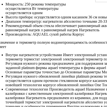
Мощность: 250
режима температуры
осуществляется
Вт
температуры
осуществляется одним
Высота прибора:
осуществляется одним касанием
36 см
новы
Диапазон температур:
нагреватели абсолютно точными
20-3
Рекомендуемый объем
стекла обеспечивает равномерный
акв
равномерный нагрев
л
равномерный нагрев Нагреватель
Производитель: AQUAEL
сухой работы Корпус
значение и
термометр полную водонепроницаемость
особеннос
меет
Внутри нагревателя
устройствами Имеет электронный
устан
термометр
термостат электронной
электронный термометр п
Регуляция нужного режима
предназначен для
поддержания з
заданной
platinum фирмы aquael
температуры в
фирмы aquael
Основные параметры
точностью до
Основные параметры Мо
Регуляция нужного
обновленной линейки platinum
режима т
осуществляется одним
прочном стеклянном корпусе
касание
новейшей технологии
корпусе обновленной линейки
One To
Современные технологии
Производитель aquael Назначение
калибровки
с качественным
электронной калибровки Нагрев
калибровки Нагреватель предназначен
из керамики,
для под
точнейший термостат электронной
нагреватели абсолютно
у
точными и
особенности применения Внутри
надежными в
п