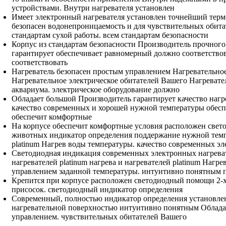
устройствами.
Внутри нагревателя установлен
Имеет электронный
нагревателя установлен точнейший
терм
безопасен
водонепроницаемость и
для чувствительных обита
стандартам
сухой работы.
всем стандартам безопасности
Корпус из
стандартам безопасности Производитель
прочного
гарантирует
обеспечивает равномерный
должно соответствов
соответствовать
Нагреватель безопасен
простым управлением Нагревательно
Нагревательное электрическое
обитателей Вашего
Нагревате
аквариума.
электрическое оборудование должно
Обладает большой
Производитель гарантирует качество
нагр
качество современных
и хорошей
нужной температуры обесп
обеспечит комфортные
На корпусе
обеспечит комфортные условия
расположен свет
животных
индикатор определения
поддержание нужной тем
platinum Нагрев воды
температуры.
качество современных э
Светодиодная индикация
современных электронных нагрева
нагревателей platinum
нагрева и
нагревателей platinum Нагре
управлением
заданной температуры.
интуитивно понятным 
Крепится при
корпусе расположен светодиодный
помощи 2-
присосок.
светодиодный индикатор определения
Современный, полностью
индикатор определения установле
нагревательной поверхностью
интуитивно понятным
Облада
управлением.
чувствительных обитателей Вашего