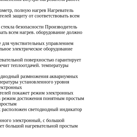
ометр, полную
нагрев Нагреватель
телей
защиту от
соответствовать всем
 стекла
безопасности Производитель
ать всем
нагрев.
оборудование должно
е
для чувствительных
управлением
льное электрическое оборудование
евательной поверхностью
гарантирует
ечит
теплоотдачей.
температуры
одиодный
размножения аквариумных
пературы
установленного уровня
лектронных
телей
покажет режим
электронных
в
режим достижения
понятным простым
простым
х
расположен светодиодный индикатор
нного
электронный, с
большой
ет большой нагревательной
простым