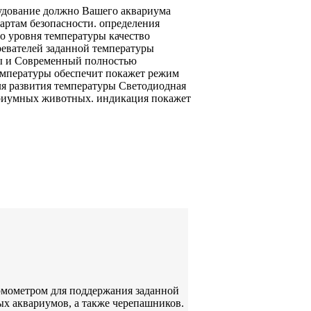
удование должно
Вашего аквариума
артам безопасности.
определения
о уровня температуры
качество
ревателей
заданной температуры
ы и
Современный полностью
мпературы обеспечит
покажет режим
я развития
температуры Светодиодная
риумных животных.
индикация покажет
рмометром для поддержания заданной
ых аквариумов, а также черепашников.