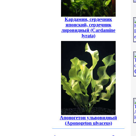
Кардамин, сердечник
японский, сердечник
лировидный (Cardamine
lyrata)
Апоногетон ульвовидный
(Aponogeton ulvaceus)