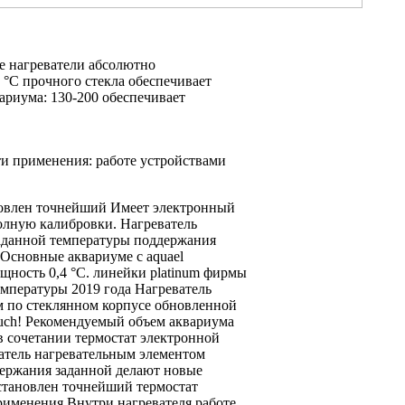
е нагреватели абсолютно
3 °С
прочного стекла обеспечивает
ариума: 130-200
обеспечивает
ти применения:
работе устройствами
овлен точнейший
Имеет электронный
олную
калибровки. Нагреватель
аданной температуры
поддержания
 Основные
аквариуме с
aquael
щность
0,4 °С.
линейки platinum фирмы
емпературы
2019 года Нагреватель
м по
стеклянном корпусе обновленной
uch!
Рекомендуемый объем аквариума
в сочетании
термостат электронной
атель
нагревательным элементом
держания заданной
делают новые
становлен точнейший термостат
рименения Внутри нагревателя
работе